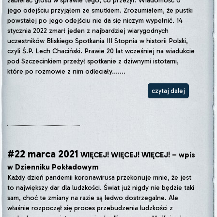
zabierać głosu w sprawie tego, co przeżył. Wiadomość o
jego odejściu przyjąłem ze smutkiem. Zrozumiałem, że pustki
powstałej po jego odejściu nie da się niczym wypełnić. 14
stycznia 2022 zmarł jeden z najbardziej wiarygodnych
uczestników Bliskiego Spotkania III Stopnia w historii Polski,
czyli Ś.P. Lech Chaciński. Prawie 20 lat wcześniej na wiadukcie
pod Szczecinkiem przeżył spotkanie z dziwnymi istotami,
które po rozmowie z nim odleciały.......
czytaj dalej
#22 marca 2021
WIĘCEJ! WIĘCEJ! WIĘCEJ! – wpis
w Dzienniku Pokładowym
Każdy dzień pandemii koronawirusa przekonuje mnie, że jest
to największy dar dla ludzkości. Świat już nigdy nie będzie taki
sam, choć te zmiany na razie są ledwo dostrzegalne. Ale
właśnie rozpoczął się proces przebudzenia ludzkości z