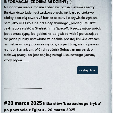
INFORMACJA 'ZROBIŁA MI DZIEŃ'! ;-)
Na nocnym niebie można zobaczyć różne ciekawe rzeczy.
Bardzo dużo ludzi jest zaskoczonych, jak bardzo ciekawe
efekty potrafią stworzyć lecące satelity i oczywiście zgłasza
nam jako UFO kolejne przeloty słynnego „pociągu Muska”
czyli jego satelitów Starlink firmy SpaceX. Rzeczywiście widok
jest poruszający, bo gdzieś na tle gwiazd widać poruszające
się jasne punkty ustawione w idealnie prostej linii.Ale czasami
na niebie w nocy porusza się coś, co jest linią, ale na pewno
nie jest Starlinkiem. Mój chrześniak Sebastian ma bardzo
ciekawą pracę, bo jest częścią załogi luksusowego jachtu,
który pływa.......
czytaj dalej
#20 marca 2025
Kilka słów 'bez żadnego trybu'
po powrocie z Egiptu - 20 marca 2025