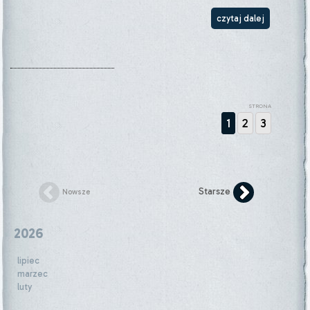
czytaj dalej
STRONA
1
2
3
Starsze
Nowsze
2026
lipiec
marzec
luty