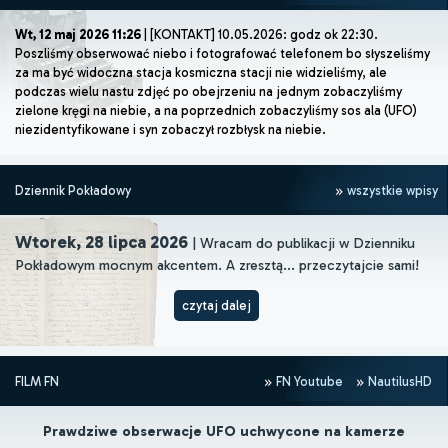
Wt, 12 maj 2026 11:26
| [KONTAKT] 10.05.2026: godz ok 22:30.
Poszliśmy obserwować niebo i fotografować telefonem bo słyszeliśmy
za ma być widoczna stacja kosmiczna stacji nie widzieliśmy, ale
podczas wielu nastu zdjęć po obejrzeniu na jednym zobaczyliśmy
zielone kręgi na niebie, a na poprzednich zobaczyliśmy sos ala (UFO)
niezidentyfikowane i syn zobaczył rozbłysk na niebie.
Dziennik Pokładowy
wszystkie wpisy
Wtorek, 28 lipca 2026
| Wracam do publikacji w Dzienniku
Pokładowym mocnym akcentem. A zresztą... przeczytajcie sami!
czytaj dalej
FILM FN
FN Youtube
NautilusHD
Prawdziwe obserwacje UFO uchwycone na kamerze