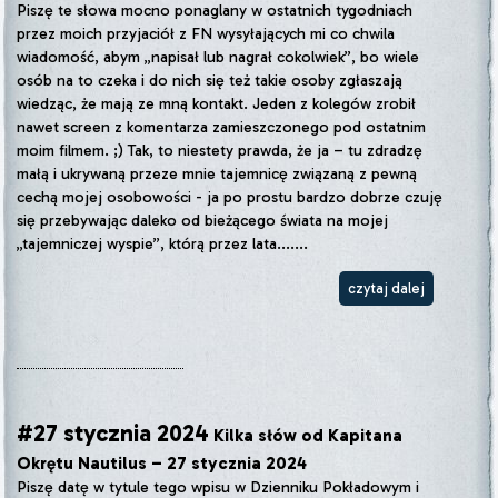
Piszę te słowa mocno ponaglany w ostatnich tygodniach
przez moich przyjaciół z FN wysyłających mi co chwila
wiadomość, abym „napisał lub nagrał cokolwiek”, bo wiele
osób na to czeka i do nich się też takie osoby zgłaszają
wiedząc, że mają ze mną kontakt. Jeden z kolegów zrobił
nawet screen z komentarza zamieszczonego pod ostatnim
moim filmem. ;) Tak, to niestety prawda, że ja – tu zdradzę
małą i ukrywaną przeze mnie tajemnicę związaną z pewną
cechą mojej osobowości - ja po prostu bardzo dobrze czuję
się przebywając daleko od bieżącego świata na mojej
„tajemniczej wyspie”, którą przez lata.......
czytaj dalej
#27 stycznia 2024
Kilka słów od Kapitana
Okrętu Nautilus – 27 stycznia 2024
Piszę datę w tytule tego wpisu w Dzienniku Pokładowym i