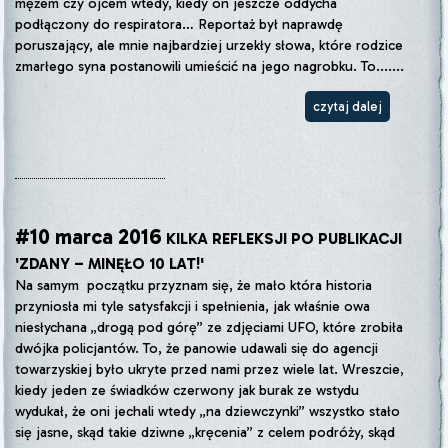
mężem czy ojcem wtedy, kiedy on jeszcze oddycha
podłączony do respiratora… Reportaż był naprawdę
poruszający, ale mnie najbardziej urzekły słowa, które rodzice
zmarłego syna postanowili umieścić na jego nagrobku. To.......
czytaj dalej
#10 marca 2016
KILKA REFLEKSJI PO PUBLIKACJI
'ZDANY – MINĘŁO 10 LAT!'
Na samym początku przyznam się, że mało która historia
przyniosła mi tyle satysfakcji i spełnienia, jak właśnie owa
niesłychana „drogą pod górę” ze zdjęciami UFO, które zrobiła
dwójka policjantów. To, że panowie udawali się do agencji
towarzyskiej było ukryte przed nami przez wiele lat. Wreszcie,
kiedy jeden ze świadków czerwony jak burak ze wstydu
wydukał, że oni jechali wtedy „na dziewczynki” wszystko stało
się jasne, skąd takie dziwne „kręcenia” z celem podróży, skąd