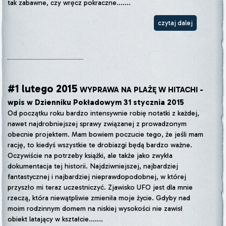
tak zabawne, czy wręcz pokraczne.......
czytaj dalej
#1 lutego 2015
WYPRAWA NA PLAŻĘ W HITACHI -
wpis w Dzienniku Pokładowym 31 stycznia 2015
Od początku roku bardzo intensywnie robię notatki z każdej,
nawet najdrobniejszej sprawy związanej z prowadzonym
obecnie projektem. Mam bowiem poczucie tego, że jeśli mam
rację, to kiedyś wszystkie te drobiazgi będą bardzo ważne.
Oczywiście na potrzeby książki, ale także jako zwykła
dokumentacja tej historii. Najdziwniejszej, najbardziej
fantastycznej i najbardziej nieprawdopodobnej, w której
przyszło mi teraz uczestniczyć. Zjawisko UFO jest dla mnie
rzeczą, która niewątpliwie zmieniła moje życie. Gdyby nad
moim rodzinnym domem na niskiej wysokości nie zawisł
obiekt latający w kształcie.......