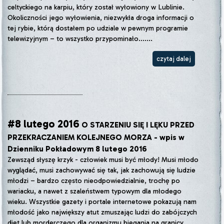
celtyckiego na karpiu, który został wyłowiony w Lublinie.
Okoliczności jego wyłowienia, niezwykła droga informacji o
tej rybie, którą dostałem po udziale w pewnym programie
telewizyjnym – to wszystko przypominało.......
czytaj dalej
#8 lutego 2016
O STARZENIU SIĘ I LĘKU PRZED
PRZEKRACZANIEM KOLEJNEGO MORZA - wpis w
Dzienniku Pokładowym 8 lutego 2016
Zewsząd słyszę krzyk - człowiek musi być młody! Musi młodo
wyglądać, musi zachowywać się tak, jak zachowują się ludzie
młodzi – bardzo często nieodpowiedzialnie, trochę po
wariacku, a nawet z szaleństwem typowym dla młodego
wieku. Wszystkie gazety i portale internetowe pokazują nam
młodość jako największy atut zmuszając ludzi do zabójczych
diet lub morderczego dla organizmu biegania na granicy