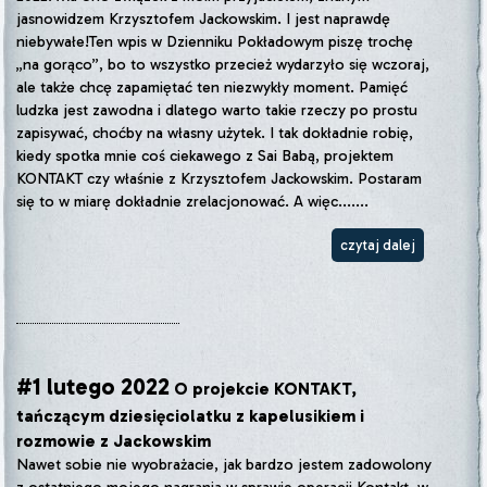
jasnowidzem Krzysztofem Jackowskim. I jest naprawdę
niebywałe!Ten wpis w Dzienniku Pokładowym piszę trochę
„na gorąco”, bo to wszystko przecież wydarzyło się wczoraj,
ale także chcę zapamiętać ten niezwykły moment. Pamięć
ludzka jest zawodna i dlatego warto takie rzeczy po prostu
zapisywać, choćby na własny użytek. I tak dokładnie robię,
kiedy spotka mnie coś ciekawego z Sai Babą, projektem
KONTAKT czy właśnie z Krzysztofem Jackowskim. Postaram
się to w miarę dokładnie zrelacjonować. A więc.......
czytaj dalej
#1 lutego 2022
O projekcie KONTAKT,
tańczącym dziesięciolatku z kapelusikiem i
rozmowie z Jackowskim
Nawet sobie nie wyobrażacie, jak bardzo jestem zadowolony