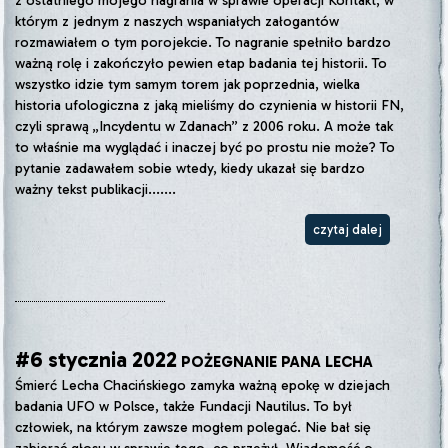
z ostatniego mojego nagrania w sprawie operacji Kontakt, w
którym z jednym z naszych wspaniałych załogantów
rozmawiałem o tym porojekcie. To nagranie spełniło bardzo
ważną rolę i zakończyło pewien etap badania tej historii. To
wszystko idzie tym samym torem jak poprzednia, wielka
historia ufologiczna z jaką mieliśmy do czynienia w historii FN,
czyli sprawą „Incydentu w Zdanach” z 2006 roku. A może tak
to właśnie ma wyglądać i inaczej być po prostu nie może? To
pytanie zadawałem sobie wtedy, kiedy ukazał się bardzo
ważny tekst publikacji.......
czytaj dalej
#6 stycznia 2022
POŻEGNANIE PANA LECHA
Śmierć Lecha Chacińskiego zamyka ważną epokę w dziejach
badania UFO w Polsce, także Fundacji Nautilus. To był
człowiek, na którym zawsze mogłem polegać. Nie bał się