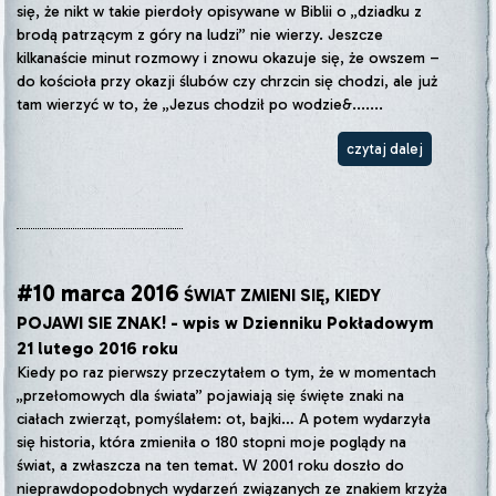
się, że nikt w takie pierdoły opisywane w Biblii o „dziadku z
brodą patrzącym z góry na ludzi” nie wierzy. Jeszcze
kilkanaście minut rozmowy i znowu okazuje się, że owszem –
do kościoła przy okazji ślubów czy chrzcin się chodzi, ale już
tam wierzyć w to, że „Jezus chodził po wodzie&.......
czytaj dalej
#10 marca 2016
ŚWIAT ZMIENI SIĘ, KIEDY
POJAWI SIE ZNAK! - wpis w Dzienniku Pokładowym
21 lutego 2016 roku
Kiedy po raz pierwszy przeczytałem o tym, że w momentach
„przełomowych dla świata” pojawiają się święte znaki na
ciałach zwierząt, pomyślałem: ot, bajki… A potem wydarzyła
się historia, która zmieniła o 180 stopni moje poglądy na
świat, a zwłaszcza na ten temat. W 2001 roku doszło do
nieprawdopodobnych wydarzeń związanych ze znakiem krzyża