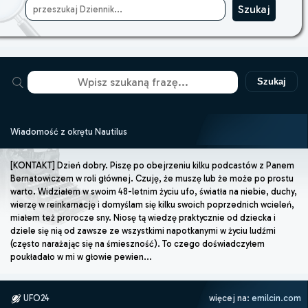
Szukaj
Wiadomość z okrętu Nautilus
[KONTAKT] Dzień dobry. Piszę po obejrzeniu kilku podcastów z Panem
Bernatowiczem w roli głównej. Czuję, że muszę lub że może po prostu
warto. Widziałem w swoim 48-letnim życiu ufo, światła na niebie, duchy,
wierzę w reinkarnację i domyślam się kilku swoich poprzednich wcieleń,
miałem też prorocze sny. Niosę tą wiedzę praktycznie od dziecka i
dziele się nią od zawsze ze wszystkimi napotkanymi w życiu ludźmi
(często narażając się na śmieszność). To czego doświadczyłem
poukładało w mi w głowie pewien...
UFO24
więcej na:
emilcin.com