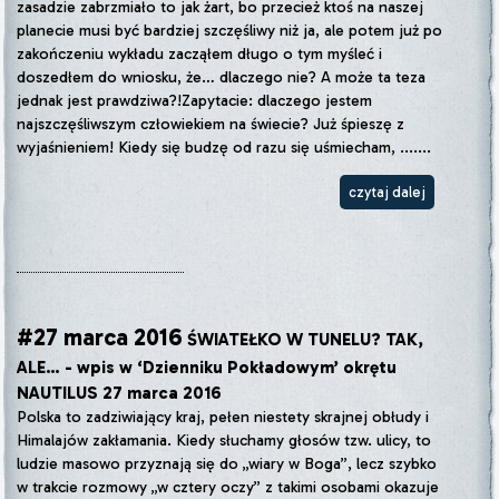
zasadzie zabrzmiało to jak żart, bo przecież ktoś na naszej
planecie musi być bardziej szczęśliwy niż ja, ale potem już po
zakończeniu wykładu zacząłem długo o tym myśleć i
doszedłem do wniosku, że… dlaczego nie? A może ta teza
jednak jest prawdziwa?!Zapytacie: dlaczego jestem
najszczęśliwszym człowiekiem na świecie? Już śpieszę z
wyjaśnieniem! Kiedy się budzę od razu się uśmiecham, .......
czytaj dalej
#27 marca 2016
ŚWIATEŁKO W TUNELU? TAK,
ALE… - wpis w ‘Dzienniku Pokładowym’ okrętu
NAUTILUS 27 marca 2016
Polska to zadziwiający kraj, pełen niestety skrajnej obłudy i
Himalajów zakłamania. Kiedy słuchamy głosów tzw. ulicy, to
ludzie masowo przyznają się do „wiary w Boga”, lecz szybko
w trakcie rozmowy „w cztery oczy” z takimi osobami okazuje