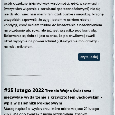
osób oczekuje jakichkolwiek wiadomości, gdyż w serwisach
(wszystkich włącznie z serwisami społecznościowymi) nic się
nie działo, więc nasi wierni fani czuli pustkę i niepokój. Pragnę
wszystkich zapewnić, że żyję, jestem w całkiem niezłej
kondycji, choć miałem trudne doświadczenia z nadciśnieniem
na przełomie ub. roku, ale już jest wszystko pod kontrolą.
Rokowania są dobre i jest szansa, że po chwilowej awarii
okręt wypłynie na powierzchnię! ;-)Faktycznie moi drodzy -
na rok „zniknąłem.......
czytaj dalej
#25 lutego 2022
Trzecia Wojna Światowa i
niezwykłe wydarzenie z Krzysztofem Jackowskim -
wpis w Dzienniku Pokładowym
Muszę napisać o wydarzeniu, które miało miejsce 24 lutego
2022. Ma ono związek z moim przyjacielem, znanym