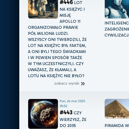
#446
LOT
NA KSIĘŻYC I
MISJĘ
APOLLO 11
INTELIGENC
ORGANIZOWAŁO PRAWIE
ZAGROŻENIE
PÓŁ MILIONA LUDZI.
CYWILIZACJ
WSZYSCY ONI TWIERDZILI, ŻE
LOT NA KSIĘŻYC BYŁ FAKTEM,
A ONI BYLI TEGO ŚWIADKAMI
I W PEWIEN SPOSÓB TAKŻE
W TYM UCZESTNICZYLI. CZY
UWAŻASZ, ŻE KŁAMALI, A
LOTU NA KSIĘŻYC NIE BYŁO?
zobacz wyniki
Pon, 24 mar 2025
05:52
#443
CZY
WIERZYSZ, ŻE
DO 2035
PIRAMIDA W