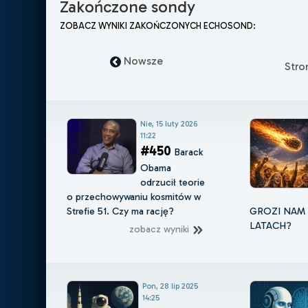
Zakończone sondy
ZOBACZ WYNIKI ZAKOŃCZONYCH ECHOSOND:
Nowsze
Str
Nie, 15 luty 2026
11:22
#450
Barack
Obama
odrzucił teorie
o przechowywaniu kosmitów w
Strefie 51. Czy ma rację?
GROZI NAM 
LATACH?
zobacz wyniki
Pon, 28 lip 2025
14:25