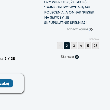
CZY WIERZYSZ, ŻE JAKIEŚ
'TAJNE GRUPY' WYDAJĄ MU
POLECENIA, A ON JAK 'PIESEK
NA SMYCZY' JE
SKRUPULATNIE SPEŁNIA?!
zobacz wyniki
STRONA
1
2
3
4
5
28
Starsze
ona
2 / 28