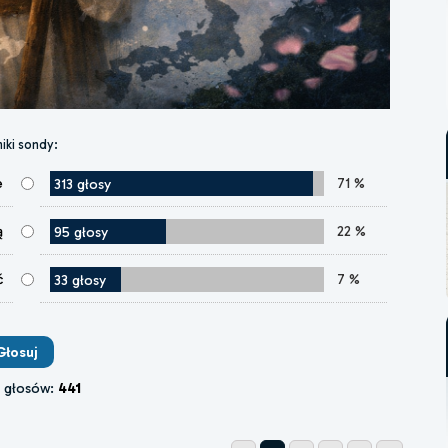
iki sondy:
e
71 %
313 głosy
ą
22 %
95 głosy
ć
7 %
33 głosy
e głosów:
441