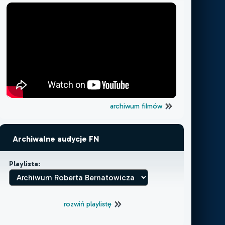
archiwum filmów
Archiwalne audycje FN
Playlista:
rozwiń playlistę