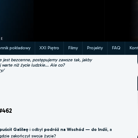
ennik pokładowy
XXI Piętro
Filmy
Projekty
FAQ
Kont
ie jest bezcenne, postępujemy zawsze tak, jakby
j warte niż życie ludzkie... Ale co?
ry/
#462
uścił Galileę
i odbył
podróż na Wschód — do Indii
, a
 gdzie zakończył swoje życie?