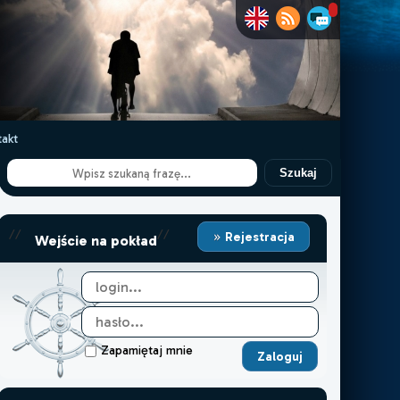
akt
Szukaj
//
//
Rejestracja
Wejście na pokład
Zapamiętaj mnie