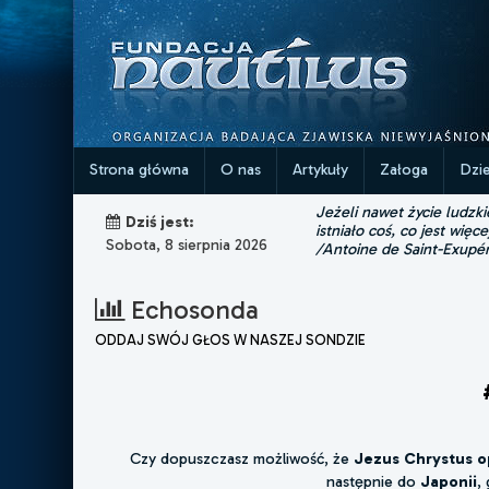
Strona główna
O nas
Artykuły
Załoga
Dzi
Jeżeli nawet życie ludzk
Dziś jest:
istniało coś, co jest więce
Sobota, 8 sierpnia 2026
/Antoine de Saint-Exupé
Echosonda
ODDAJ SWÓJ GŁOS W NASZEJ SONDZIE
Czy dopuszczasz możliwość, że
Jezus Chrystus op
następnie do
Japonii
,