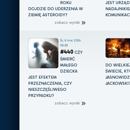
ROKU
JEST URZĄD
DOJDZIE DO UDERZENIA W
NADAJNIKI
ZIEMIĘ ASTEROIDY?
KOMUNIKACJ
zobacz wyniki
Śr, 6 mar 2024
05:38
#440
CZY
ŚMIERĆ
MAŁEGO
DO WIELKIE
DZIECKA
ŚWIECIE, K
JEST EFEKTEM
JASNOWIDZ
PRZEZNACZENIA, CZY
JACKOWSKI
NIESZCZĘŚLIWEGO
PRZYPADKU?
zobacz wyniki