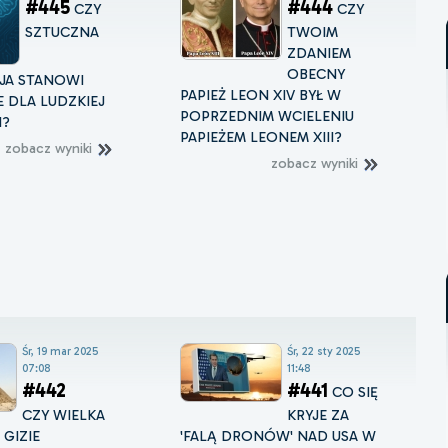
#445
#444
CZY
CZY
SZTUCZNA
TWOIM
ZDANIEM
OBECNY
JA STANOWI
PAPIEŻ LEON XIV BYŁ W
 DLA LUDZKIEJ
POPRZEDNIM WCIELENIU
I?
PAPIEŻEM LEONEM XIII?
zobacz wyniki
zobacz wyniki
Śr, 19 mar 2025
Śr, 22 sty 2025
07:08
11:48
#442
#441
CO SIĘ
CZY WIELKA
KRYJE ZA
 GIZIE
'FALĄ DRONÓW' NAD USA W