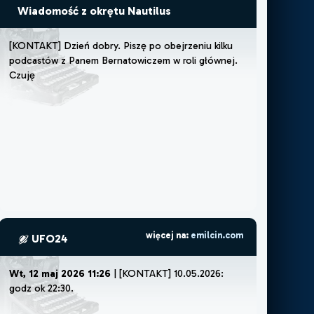
Wiadomość z okrętu Nautilus
[
K
O
N
T
A
K
T
]
D
z
i
e
ń
d
o
b
r
y
.
P
i
s
z
ę
p
o
o
b
e
j
r
z
e
n
i
u
k
i
l
k
u
p
o
d
c
a
s
t
ó
w
z
P
a
n
e
m
B
e
r
n
a
t
o
w
i
c
z
e
m
w
r
o
l
i
g
ł
ó
w
n
e
j
.
C
z
u
j
ę
,
ż
e
m
u
s
z
ę
l
u
b
ż
e
m
o
więcej na:
emilcin.com
UFO24
Wt, 12 maj 2026 11:26
| [KONTAKT] 10.05.2026:
godz ok 22:30.