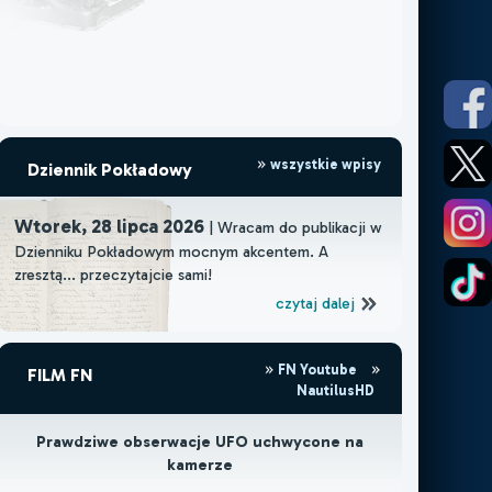
wszystkie wpisy
Dziennik Pokładowy
Wtorek, 28 lipca 2026
| Wracam do publikacji w
Dzienniku Pokładowym mocnym akcentem. A
zresztą... przeczytajcie sami!
czytaj dalej
FN Youtube
FILM FN
NautilusHD
Prawdziwe obserwacje UFO uchwycone na
kamerze