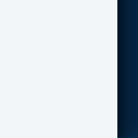
nagranie
(Śr, 20 maja 2026)
Tsuruhiko Kiuchi: prawdziwa zagadka czy
legenda internetu?
(Nie, 22 marca 2026)
GENIALNA METODA ZWAŻENIA ZIEMI
CAVENDISHA
(Pon, 16 marca 2026)
Najnowsze Pytania do FN:
CZY MOŻECIE PRZESŁAĆ 'FILM Z KULĄ'?
(Nie,
22 marca 2026)
DLACZEGO ŚWIADKOWIE POJAWIENIA SIĘ
OBIEKTÓW UFO TAK CZĘSTO.. BOJĄ SIĘ O
TYM MÓWIĆ RODZINIE I ZNAJOMYM?
(Śr, 18
marca 2026)
CZY TO WASZYM ZDANIEM JEST UFO?
(Pon, 9
marca 2026)
Ostatnie porady w Szalupie Ratunkowej:
CIERPIENIE RODZI SIĘ Z PRZYWIĄZANIA
(Śr, 18
marca 2026)