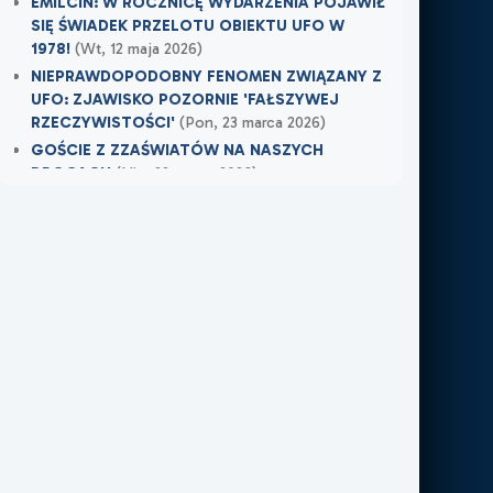
EMILCIN: W ROCZNICĘ WYDARZENIA POJAWIŁ
SIĘ ŚWIADEK PRZELOTU OBIEKTU UFO W
1978!
(Wt, 12 maja 2026)
NIEPRAWDOPODOBNY FENOMEN ZWIĄZANY Z
UFO: ZJAWISKO POZORNIE 'FAŁSZYWEJ
RZECZYWISTOŚCI'
(Pon, 23 marca 2026)
GOŚCIE Z ZZAŚWIATÓW NA NASZYCH
DROGACH
(Nie, 22 marca 2026)
Najnowsze w XXI Piętro:
OSTRZEŻENIE PRZYSZŁO W OSTATNIEJ
CHWILI
(Wczoraj)
TAMTEGO LATA COŚ ZAWISŁO NAD POLEM
(Nie, 31 maja 2026)
PO ŚMIERCI WRÓCIŁ DO MIEJSCA, W KTÓRYM
PRACOWAŁ
(Nie, 31 maja 2026)
Najnowsze w FN24:
Tajemnicza kula nad Kolumbią. Sieć obiegło