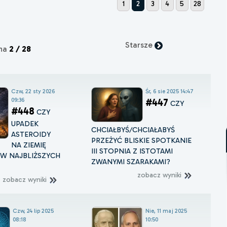
1
2
3
4
5
28
Starsze
ona
2 / 28
Czw, 22 sty 2026
Śr, 6 sie 2025 14:47
09:36
#447
CZY
#448
CZY
UPADEK
CHCIAŁBYŚ/CHCIAŁABYŚ
ASTEROIDY
PRZEŻYĆ BLISKIE SPOTKANIE
NA ZIEMIĘ
III STOPNIA Z ISTOTAMI
W NAJBLIŻSZYCH
ZWANYMI SZARAKAMI?
zobacz wyniki
zobacz wyniki
Czw, 24 lip 2025
Nie, 11 maj 2025
08:18
10:50