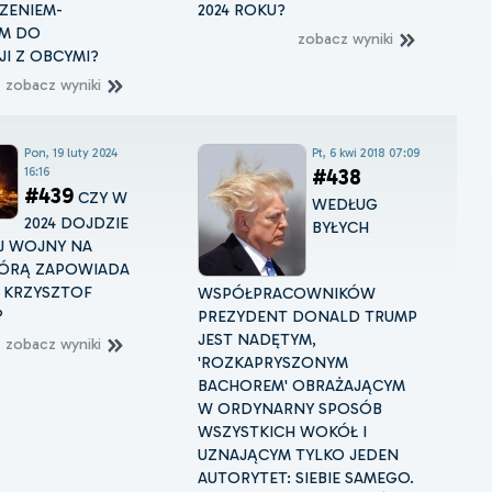
ZENIEM-
2024 ROKU?
EM DO
zobacz wyniki
I Z OBCYMI?
zobacz wyniki
Pon, 19 luty 2024
Pt, 6 kwi 2018 07:09
16:16
#438
#439
CZY W
WEDŁUG
2024 DOJDZIE
BYŁYCH
J WOJNY NA
TÓRĄ ZAPOWIADA
 KRZYSZTOF
WSPÓŁPRACOWNIKÓW
?
PREZYDENT DONALD TRUMP
JEST NADĘTYM,
zobacz wyniki
'ROZKAPRYSZONYM
BACHOREM' OBRAŻAJĄCYM
W ORDYNARNY SPOSÓB
WSZYSTKICH WOKÓŁ I
UZNAJĄCYM TYLKO JEDEN
AUTORYTET: SIEBIE SAMEGO.