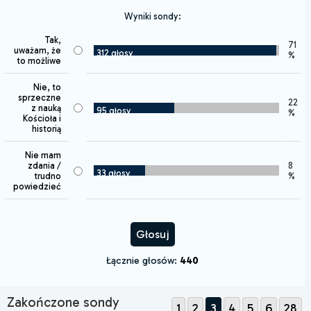
Wyniki sondy:
Tak,
71
uważam, że
312 głosy
%
to możliwe
Nie, to
sprzeczne
22
z nauką
95 głosy
%
Kościoła i
historią
Nie mam
zdania /
8
33 głosy
trudno
%
powiedzieć
Łącznie głosów:
440
Zakończone sondy
1
2
3
4
5
6
28