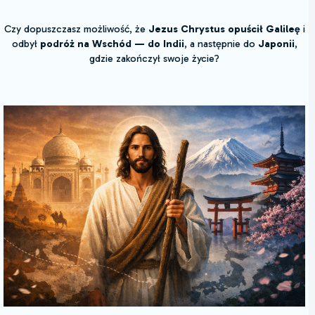
Czy dopuszczasz możliwość, że
Jezus Chrystus opuścił Galileę
i
odbył
podróż na Wschód — do Indii
, a następnie do
Japonii
,
gdzie zakończył swoje życie?