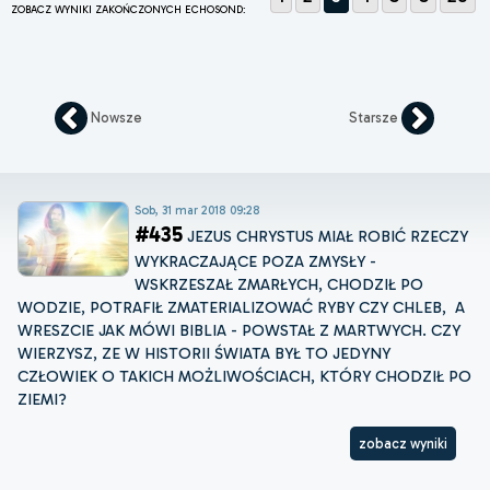
ZOBACZ WYNIKI ZAKOŃCZONYCH ECHOSOND:
Nowsze
Starsze
Sob, 31 mar 2018 09:28
#435
JEZUS CHRYSTUS MIAŁ ROBIĆ RZECZY
WYKRACZAJĄCE POZA ZMYSŁY -
WSKRZESZAŁ ZMARŁYCH, CHODZIŁ PO
WODZIE, POTRAFIŁ ZMATERIALIZOWAĆ RYBY CZY CHLEB, A
WRESZCIE JAK MÓWI BIBLIA - POWSTAŁ Z MARTWYCH. CZY
WIERZYSZ, ZE W HISTORII ŚWIATA BYŁ TO JEDYNY
CZŁOWIEK O TAKICH MOŻLIWOŚCIACH, KTÓRY CHODZIŁ PO
ZIEMI?
zobacz wyniki