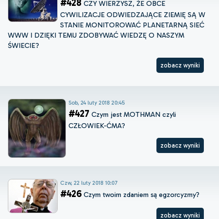
#428
CZY WIERZYSZ, ŻE OBCE
CYWILIZACJE ODWIEDZAJĄCE ZIEMIĘ SĄ W
STANIE MONITOROWAĆ PLANETARNĄ SIEĆ
WWW I DZIĘKI TEMU ZDOBYWAĆ WIEDZĘ O NASZYM
ŚWIECIE?
zobacz wyniki
Sob, 24 luty 2018 20:45
#427
Czym jest MOTHMAN czyli
CZŁOWIEK-ĆMA?
zobacz wyniki
Czw, 22 luty 2018 10:07
#426
Czym twoim zdaniem są egzorcyzmy?
zobacz wyniki