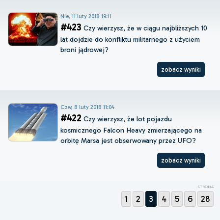
Nie, 11 luty 2018 19:11
#423
Czy wierzysz, że w ciągu najbliższych 10
lat dojdzie do konfliktu militarnego z użyciem
broni jądrowej?
zobacz wyniki
Czw, 8 luty 2018 11:04
#422
Czy wierzysz, że lot pojazdu
kosmicznego Falcon Heavy zmierzającego na
orbitę Marsa jest obserwowany przez UFO?
zobacz wyniki
STRONA
1
2
3
4
5
6
28