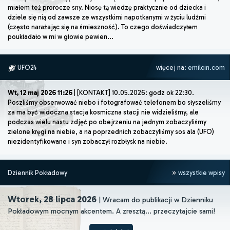
miałem też prorocze sny. Niosę tą wiedzę praktycznie od dziecka i
dziele się nią od zawsze ze wszystkimi napotkanymi w życiu ludźmi
(często narażając się na śmieszność). To czego doświadczyłem
poukładało w mi w głowie pewien...
UFO24
więcej na:
emilcin.com
Wt, 12 maj 2026 11:26
| [KONTAKT] 10.05.2026: godz ok 22:30.
Poszliśmy obserwować niebo i fotografować telefonem bo słyszeliśmy
za ma być widoczna stacja kosmiczna stacji nie widzieliśmy, ale
podczas wielu nastu zdjęć po obejrzeniu na jednym zobaczyliśmy
zielone kręgi na niebie, a na poprzednich zobaczyliśmy sos ala (UFO)
niezidentyfikowane i syn zobaczył rozbłysk na niebie.
Dziennik Pokładowy
wszystkie wpisy
Wtorek, 28 lipca 2026
| Wracam do publikacji w Dzienniku
Pokładowym mocnym akcentem. A zresztą... przeczytajcie sami!