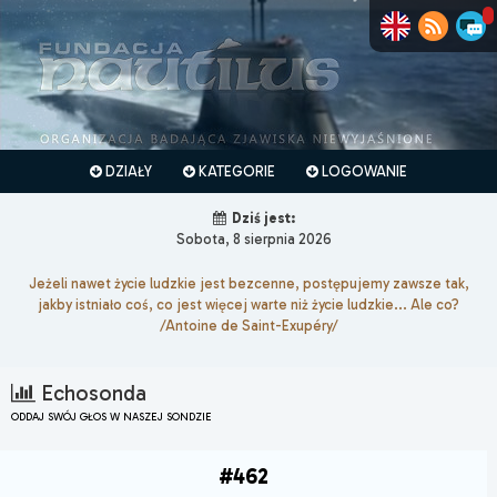
DZIAŁY
KATEGORIE
LOGOWANIE
Dziś jest:
Sobota, 8 sierpnia 2026
Jeżeli nawet życie ludzkie jest bezcenne, postępujemy zawsze tak,
jakby istniało coś, co jest więcej warte niż życie ludzkie... Ale co?
/Antoine de Saint-Exupéry/
Echosonda
ODDAJ SWÓJ GŁOS W NASZEJ SONDZIE
#462