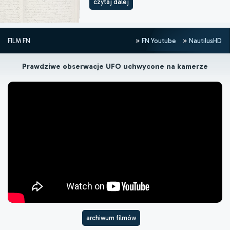
czytaj dalej
FILM FN
FN Youtube
NautilusHD
Prawdziwe obserwacje UFO uchwycone na kamerze
archiwum filmów