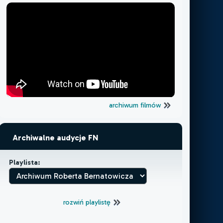
archiwum filmów
Archiwalne audycje FN
Playlista:
rozwiń playlistę