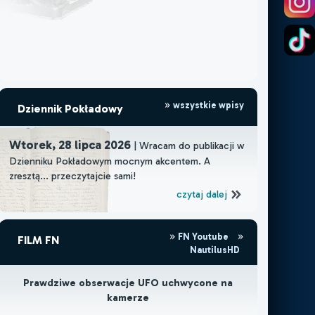
wszystkie wpisy
Dziennik Pokładowy
Wtorek, 28 lipca 2026
| Wracam do publikacji w
Dzienniku Pokładowym mocnym akcentem. A
zresztą... przeczytajcie sami!
czytaj dalej
FN Youtube
FILM FN
NautilusHD
Prawdziwe obserwacje UFO uchwycone na
kamerze