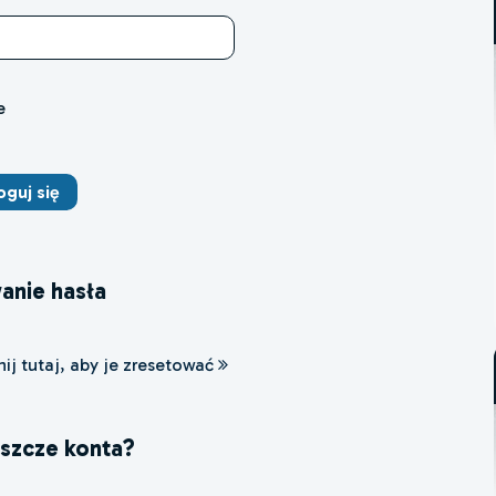
e
anie hasła
nij tutaj, aby je zresetować
eszcze konta?