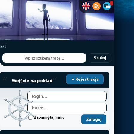
akt
Szukaj
//
//
Rejestracja
Wejście na pokład
Zapamiętaj mnie