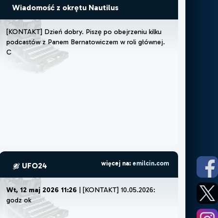
Wiadomość z okrętu Nautilus
[
K
O
N
T
A
K
T
]
D
z
i
e
ń
d
o
b
r
y
.
P
i
s
z
ę
p
o
o
b
e
j
r
z
e
n
i
u
k
i
l
k
u
p
o
d
c
a
s
t
ó
w
z
P
a
n
e
m
B
e
r
n
a
t
o
w
i
c
z
e
m
w
r
o
l
i
g
ł
ó
w
n
e
j
.
C
z
u
j
ę
,
ż
e
m
u
s
więcej na:
emilcin.com
UFO24
Wt, 12 maj 2026 11:26
| [KONTAKT] 10.05.2026:
godz ok 22:30.