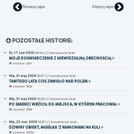
Nowszy wpis
Starszy wpis
POZOSTAŁE HISTORIE:
Śr, 17 cze 2026
20:44
|
komentarze: brak
MOJE DOŚWIADCZENIE Z NIEWIDZIALNĄ OBECNOŚCIĄ
czytany: 221x
Nie, 31 maj 2026
18:07
|
komentarze: brak
TAMTEGO LATA COŚ ZAWISŁO NAD POLEM
czytany: 362x
Nie, 31 maj 2026
19:32
|
komentarze: brak
PO ŚMIERCI WRÓCIŁ DO MIEJSCA, W KTÓRYM PRACOWAŁ
czytany: 239x
Nie, 22 mar 2026
18:27
|
komentarze: brak
DZIWNY OBIEKT, MGIEŁKA 'Z RAMIONAMI NA KULI
czytany: 4021x