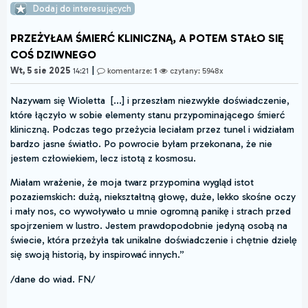
Dodaj do interesujących
PRZEŻYŁAM ŚMIERĆ KLINICZNĄ, A POTEM STAŁO SIĘ
COŚ DZIWNEGO
|
Wt, 5 sie 2025
14:21
komentarze:
1
czytany: 5948x
Nazywam się Wioletta [...] i przeszłam niezwykłe doświadczenie,
które łączyło w sobie elementy stanu przypominającego śmierć
kliniczną. Podczas tego przeżycia leciałam przez tunel i widziałam
bardzo jasne światło. Po powrocie byłam przekonana, że nie
jestem człowiekiem, lecz istotą z kosmosu.
Miałam wrażenie, że moja twarz przypomina wygląd istot
pozaziemskich: dużą, niekształtną głowę, duże, lekko skośne oczy
i mały nos, co wywoływało u mnie ogromną panikę i strach przed
spojrzeniem w lustro. Jestem prawdopodobnie jedyną osobą na
świecie, która przeżyła tak unikalne doświadczenie i chętnie dzielę
się swoją historią, by inspirować innych.”
/dane do wiad. FN/