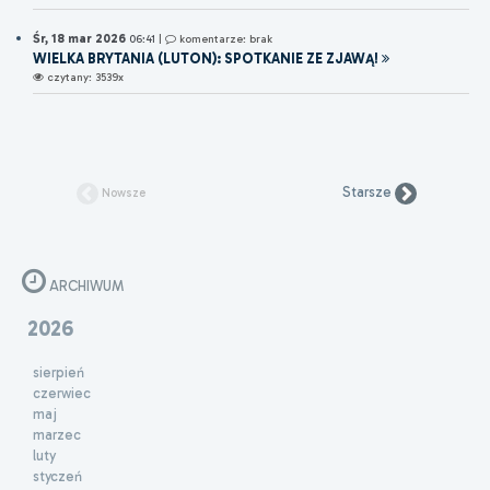
Śr, 18 mar 2026
06:41
|
komentarze: brak
WIELKA BRYTANIA (LUTON): SPOTKANIE ZE ZJAWĄ!
czytany: 3539x
Starsze
Nowsze
ARCHIWUM
2026
sierpień
czerwiec
maj
marzec
luty
styczeń