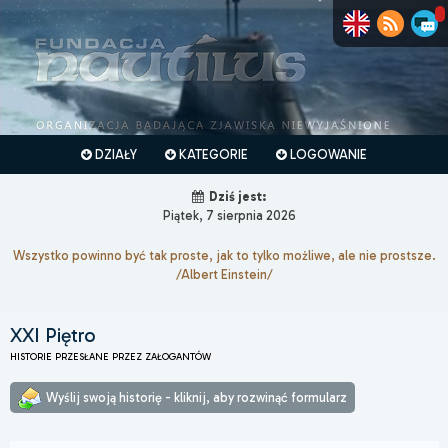
DZIAŁY
KATEGORIE
LOGOWANIE
Dziś jest:
Piątek, 7 sierpnia 2026
Wszystko powinno być tak proste, jak to tylko możliwe, ale nie prostsze.
/Albert Einstein/
XXI Piętro
HISTORIE PRZESŁANE PRZEZ ZAŁOGANTÓW
Wyślij swoją historię - kliknij, aby rozwinąć formularz