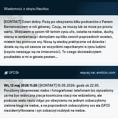
Wiadomość z okrętu Nautilus
[KONTAKT] Dzień dobry. Piszę po obejrzeniu kilku podcastów z Panem
Bernatowiczem w roli głównej. Czuję, że muszę lub że może po prostu
warto. Widziałem w swoim 48-letnim życiu ufo, światła na niebie, duchy,
wierzę w reinkarnację i domyślam się kilku swoich poprzednich wcieleń,
miałem też prorocze sny. Niosę tą wiedzę praktycznie od dziecka i
dziele się nią od zawsze ze wszystkimi napotkanymi w życiu ludźmi
(często narażając się na śmieszność). To czego doświadczyłem
poukładało w mi w głowie pewien...
UFO24
więcej na:
emilcin.com
Wt, 12 maj 2026 11:26
| [KONTAKT] 10.05.2026: godz ok 22:30.
Poszliśmy obserwować niebo i fotografować telefonem bo słyszeliśmy
za ma być widoczna stacja kosmiczna stacji nie widzieliśmy, ale
podczas wielu nastu zdjęć po obejrzeniu na jednym zobaczyliśmy
zielone kręgi na niebie, a na poprzednich zobaczyliśmy sos ala (UFO)
niezidentyfikowane i syn zobaczył rozbłysk na niebie.