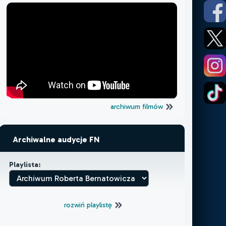
archiwum filmów
Archiwalne audycje FN
Playlista:
rozwiń playlistę