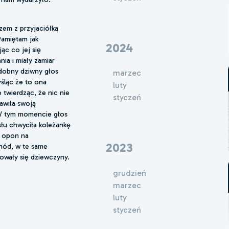
azem z przyjaciółką
Pamiętam jak
2024
ąc co jej się
ia i miały zamiar
odobny dziwny głos
marzec
yśląc że to ona
luty
e twierdząc, że nic nie
styczeń
awiła swoją
) W tym momencie głos
ysłu chwyciła koleżankę
m opon na
2023
hód, w te same
owały się dziewczyny.
grudzień
marzec
luty
styczeń