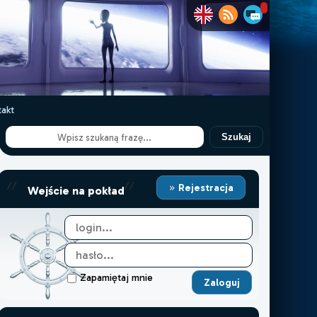
akt
Szukaj
//
//
Rejestracja
Wejście na pokład
Zapamiętaj mnie