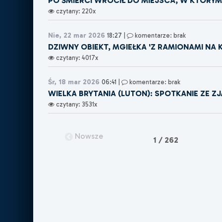
PO ŚMIERCI WRÓCIŁ DO MIEJSCA, W KTÓRY
czytany: 220x
Nie, 22 mar 2026
18:27
|
komentarze: brak
DZIWNY OBIEKT, MGIEŁKA 'Z RAMIONAMI NA K
czytany: 4017x
Śr, 18 mar 2026
06:41
|
komentarze: brak
WIELKA BRYTANIA (LUTON): SPOTKANIE ZE Z
czytany: 3531x
Nowsze
1 / 262