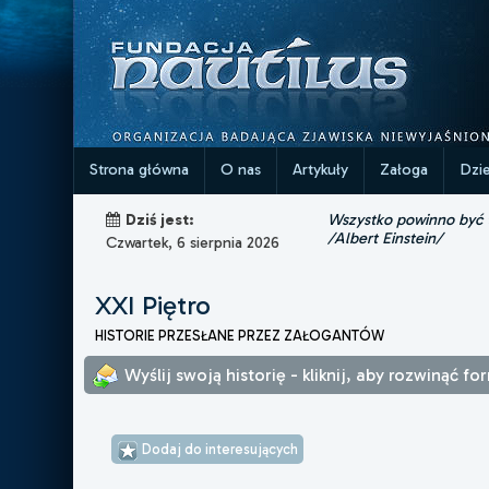
Strona główna
O nas
Artykuły
Załoga
Dzi
Wszystko powinno być ta
Dziś jest:
/Albert Einstein/
Czwartek, 6 sierpnia 2026
XXI Piętro
HISTORIE PRZESŁANE PRZEZ ZAŁOGANTÓW
Wyślij swoją historię - kliknij, aby rozwinąć fo
Dodaj do interesujących