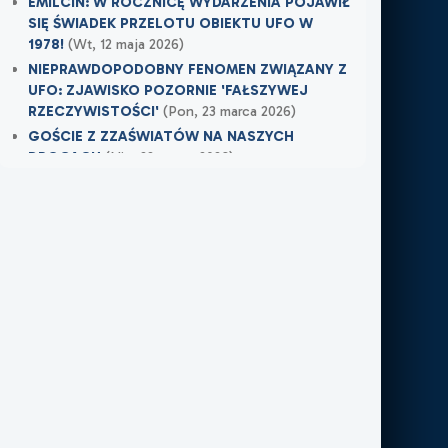
EMILCIN: W ROCZNICĘ WYDARZENIA POJAWIŁ
SIĘ ŚWIADEK PRZELOTU OBIEKTU UFO W
1978!
(Wt, 12 maja 2026)
NIEPRAWDOPODOBNY FENOMEN ZWIĄZANY Z
UFO: ZJAWISKO POZORNIE 'FAŁSZYWEJ
RZECZYWISTOŚCI'
(Pon, 23 marca 2026)
GOŚCIE Z ZZAŚWIATÓW NA NASZYCH
DROGACH
(Nie, 22 marca 2026)
Najnowsze w XXI Piętro:
MOJE DOŚWIADCZENIE Z NIEWIDZIALNĄ
OBECNOŚCIĄ
(Śr, 17 czerwca 2026)
TAMTEGO LATA COŚ ZAWISŁO NAD POLEM
(Nie, 31 maja 2026)
PO ŚMIERCI WRÓCIŁ DO MIEJSCA, W KTÓRYM
PRACOWAŁ
(Nie, 31 maja 2026)
Najnowsze w FN24:
Tajemnicza kula nad Kolumbią. Sieć obiegło