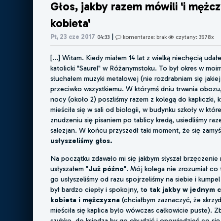
Głos, jakby razem mówili 'i mężcz
kobieta'
|
Pt, 23 cze 2017
04:33
komentarze: brak
czytany: 3578x
[...] Witam. Kiedy miałem 14 lat z wielką niechęcią uda
katolicki "Saurel" w Różanymstoku. To był okres w moim
słuchałem muzyki metalowej (nie rozdrabniam się jakiej 
przeciwko wszystkiemu. W którymś dniu trwania obozu
nocy (około 2) poszliśmy razem z kolegą do kapliczki,
mieściła się w sali od biologii, w budynku szkoły w któr
znudzeniu się pisaniem po tablicy kredą, usiedliśmy r
salezjan. W końcu przyszedł taki moment, że się zamyśl
usłyszeliśmy głos.
Na początku zdawało mi się jakbym słyszał brzęczenie
usłyszałem "
Już późno
". Mój kolega nie zrozumiał co 
go usłyszeliśmy od razu spojrzeliśmy na siebie i kumpel 
był bardzo ciepły i spokojny, t
o tak jakby w jednym c
kobieta i mężczyzna
(chciałbym zaznaczyć, że skrzyd
mieściła się kaplica było wówczas całkowicie puste). Z
szybko do księdza by go obudzić i opowiedzieć co się