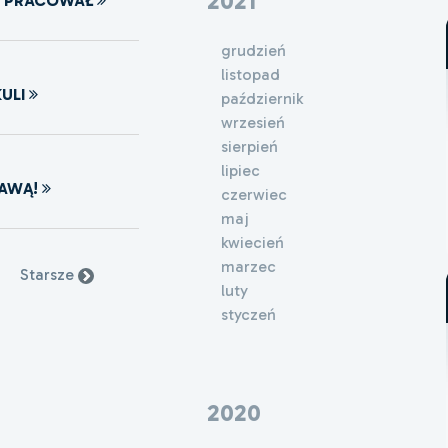
2021
M PRACOWAŁ
grudzień
listopad
ULI
październik
wrzesień
sierpień
lipiec
JAWĄ!
czerwiec
maj
kwiecień
marzec
Starsze
luty
styczeń
2020