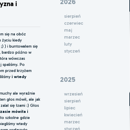
2026
yzna i
sierpień
czerwiec
maj
łem się na obóz
marzec
 życiu kiedy
luty
;) ) i buntowałem się
styczeń
, bardzo późno w
 która wówczas
ej spaliśmy. Po
azem przed krzyżem
iliśmy
i wtedy
2025
 muchy ale wyraźnie
wrzesień
ten głos mówił, ale jak
sierpień
zalał się łzami :) Głos
lipiec
zasie mówiła i
kwiecień
ło szkolne gdzie
marzec
biegliśmy wtedy
styczeń
 nam wydarzyło.