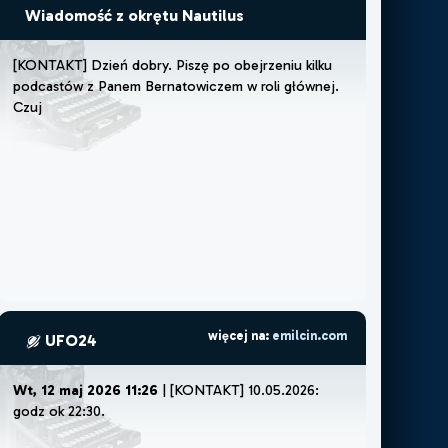
Wiadomość z okrętu Nautilus
[
K
O
N
T
A
K
T
]
D
z
i
e
ń
d
o
b
r
y
.
P
i
s
z
ę
p
o
o
b
e
j
r
z
e
n
i
u
k
i
l
k
u
p
o
d
c
a
s
t
ó
w
z
P
a
n
e
m
B
e
r
n
a
t
o
w
i
c
z
e
m
w
r
o
l
i
g
ł
ó
w
n
e
j
.
C
z
u
j
ę
,
ż
e
m
u
s
z
ę
l
u
b
ż
e
więcej na:
emilcin.com
UFO24
Wt, 12 maj 2026 11:26
| [KONTAKT] 10.05.2026:
godz ok 22:30.