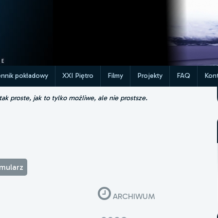
ennik pokładowy
XXI Piętro
Filmy
Projekty
FAQ
Kont
k proste, jak to tylko możliwe, ale nie prostsze.
rmularz
ARCHIWUM