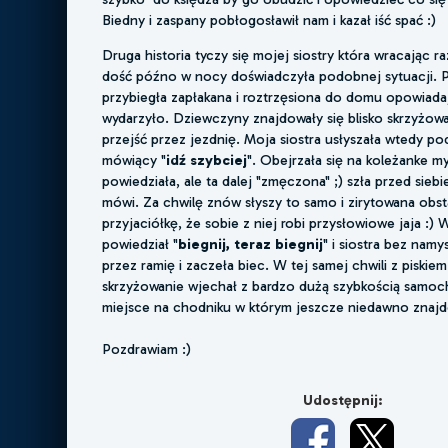
Biedny i zaspany pobłogosławił nam i kazał iść spać :)
Druga historia tyczy się mojej siostry która wracając r
dość późno w nocy doświadczyła podobnej sytuacji. 
przybiegła zapłakana i roztrzęsiona do domu opowiadaj
wydarzyło. Dziewczyny znajdowały się blisko skrzyżowan
przejść przez jezdnię. Moja siostra usłyszała wtedy p
mówiący "
idź szybciej
". Obejrzała się na koleżanke m
powiedziała, ale ta dalej "zmęczona" ;) szła przed siebi
mówi. Za chwilę znów słyszy to samo i zirytowana obst
przyjaciółkę, że sobie z niej robi przysłowiowe jaja :
powiedział "
biegnij, teraz biegnij
" i siostra bez nam
przez ramię i zaczeła biec. W tej samej chwili z piskie
skrzyżowanie wjechał z bardzo dużą szybkością samoc
miejsce na chodniku w którym jeszcze niedawno znajd
Pozdrawiam :)
Udostępnij: