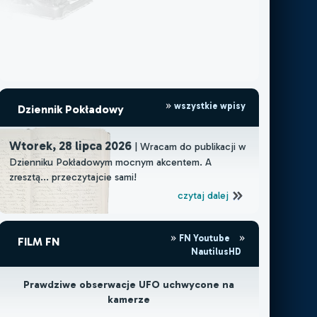
wszystkie wpisy
Dziennik Pokładowy
Wtorek, 28 lipca 2026
| Wracam do publikacji w
Dzienniku Pokładowym mocnym akcentem. A
zresztą... przeczytajcie sami!
czytaj dalej
FN Youtube
FILM FN
NautilusHD
Prawdziwe obserwacje UFO uchwycone na
kamerze