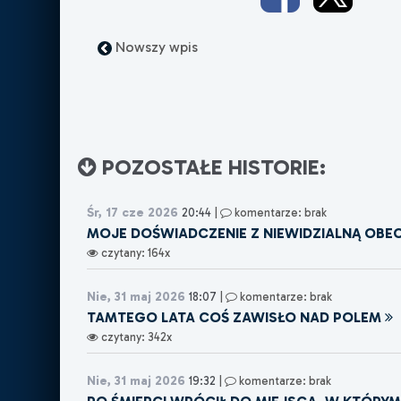
Nowszy wpis
POZOSTAŁE HISTORIE:
Śr, 17 cze 2026
20:44
|
komentarze: brak
MOJE DOŚWIADCZENIE Z NIEWIDZIALNĄ OBE
czytany: 164x
Nie, 31 maj 2026
18:07
|
komentarze: brak
TAMTEGO LATA COŚ ZAWISŁO NAD POLEM
czytany: 342x
Nie, 31 maj 2026
19:32
|
komentarze: brak