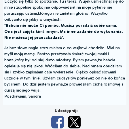
Liczyło się tylko to spotkanie. Tu i teraz. Wujek uśmiechnął się do
mnie i zupelnie spokojnie odpowiedział na moje pytanie nie
poruszając ustami,którego nie zadałam głośno. Wszystko
odbywało się jakby w umysłach.
"
Babcia nie może Ci pomóc. Musisz poradzić sobie sama.
Ona jest zajęta kimś innym. Ma inne zadanie do wykonania.
Nie możesz jej przeszkadzać
".
Ja bez słowa nagle zrozumiałam o co wujkowi chodziło. Miał na
myśli moją mamę. Bardzo przeżywała śmierć swojej matki i
brata,który był od niej dużo młodszy. Byłam pewna,że babcia
opiekuje się nią jakoś. Wróciłam do siebie. Nad ranem obudziłam
się i szybko zapisałam całe wydarzenie. Ciężko opisać słowami
uczucie w tym 'śnie'. Użyłam cudzysłów ponieważ on nie do końca
był snem. Do dziś jestem pewna,że prowadziłam cichą rozmowę z
duszą mojego wuja.
Pozdrawiam, Sandra
Udostępnij: