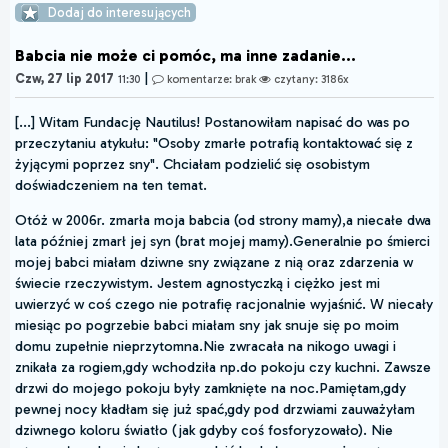
Dodaj do interesujących
Babcia nie może ci pomóc, ma inne zadanie...
|
Czw, 27 lip 2017
11:30
komentarze: brak
czytany: 3186x
[...] Witam Fundację Nautilus! Postanowiłam napisać do was po
przeczytaniu atykułu: "Osoby zmarłe potrafią kontaktować się z
żyjącymi poprzez sny". Chciałam podzielić się osobistym
doświadczeniem na ten temat.
Otóż w 2006r. zmarła moja babcia (od strony mamy),a niecałe dwa
lata później zmarł jej syn (brat mojej mamy).Generalnie po śmierci
mojej babci miałam dziwne sny związane z nią oraz zdarzenia w
świecie rzeczywistym. Jestem agnostyczką i ciężko jest mi
uwierzyć w coś czego nie potrafię racjonalnie wyjaśnić. W niecały
miesiąc po pogrzebie babci miałam sny jak snuje się po moim
domu zupełnie nieprzytomna.Nie zwracała na nikogo uwagi i
znikała za rogiem,gdy wchodziła np.do pokoju czy kuchni. Zawsze
drzwi do mojego pokoju były zamknięte na noc.Pamiętam,gdy
pewnej nocy kładłam się już spać,gdy pod drzwiami zauważyłam
dziwnego koloru światło (jak gdyby coś fosforyzowało). Nie