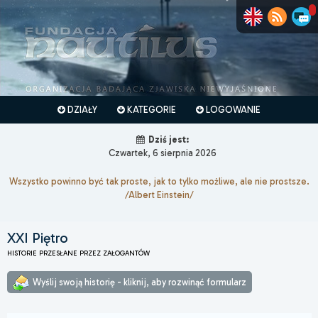
DZIAŁY
KATEGORIE
LOGOWANIE
Dziś jest:
Czwartek, 6 sierpnia 2026
Wszystko powinno być tak proste, jak to tylko możliwe, ale nie prostsze.
/Albert Einstein/
XXI Piętro
HISTORIE PRZESŁANE PRZEZ ZAŁOGANTÓW
Wyślij swoją historię - kliknij, aby rozwinąć formularz