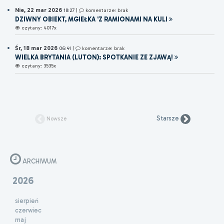
Nie, 22 mar 2026
18:27
|
komentarze: brak
DZIWNY OBIEKT, MGIEŁKA 'Z RAMIONAMI NA KULI
czytany: 4017x
Śr, 18 mar 2026
06:41
|
komentarze: brak
WIELKA BRYTANIA (LUTON): SPOTKANIE ZE ZJAWĄ!
czytany: 3535x
Starsze
Nowsze
ARCHIWUM
2026
sierpień
czerwiec
maj