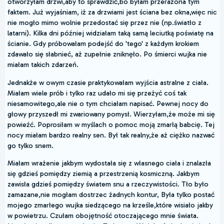
otworzyłam drzwi,aby to sprawdzić,bo byłam przerażona tym
faktem. Już wyjaśniam, iż za drzwiami jest ściana bez okna,więc nic
nie mogło mimo wolnie przedostać się przez nie (np.światło z
latarni). Kilka dni później widziałam taką samą leciutką poświatę na
ścianie. Gdy próbowałam podejść do 'tego' z każdym krokiem
zdawało się słabnieć, aż zupełnie zniknęło. Po śmierci wujka nie
miałam takich zdarzeń.
Jednakże w owym czasie praktykowałam wyjścia astralne z ciała.
Miałam wiele prób i tylko raz udało mi się przeżyć coś tak
niesamowitego,ale nie o tym chciałam napisać. Pewnej nocy do
głowy przyszedł mi zwariowany pomysł. Wierzyłam,że może mi się
powieźć. Poprosiłam w myślach o pomoc moją zmarłą babcię. Tej
nocy miałam bardzo realny sen. Był tak realny,że aż ciężko nazwać
go tylko snem.
Miałam wrażenie jakbym wydostała się z własnego ciała i znalazła
się gdzieś pomiędzy ziemią a przestrzenią kosmiczną. Jakbym
zawisła gdzieś pomiędzy światem snu a rzeczywistości. Tło było
zamazane,nie mogłam dostrzec żadnych kontur, Była tylko postać
mojego zmarłego wujka siedzącego na krześle,które wisiało jakby
w powietrzu. Czułam obojętność otoczającego mnie świata.