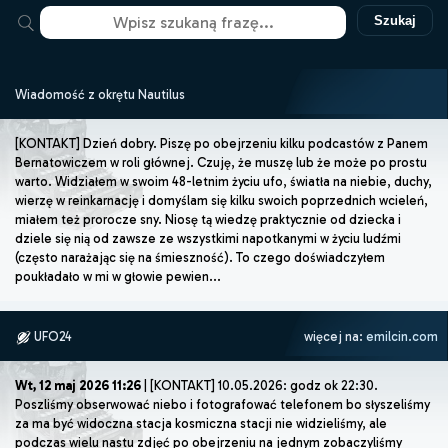
Szukaj
Wiadomość z okrętu Nautilus
[KONTAKT] Dzień dobry. Piszę po obejrzeniu kilku podcastów z Panem
Bernatowiczem w roli głównej. Czuję, że muszę lub że może po prostu
warto. Widziałem w swoim 48-letnim życiu ufo, światła na niebie, duchy,
wierzę w reinkarnację i domyślam się kilku swoich poprzednich wcieleń,
miałem też prorocze sny. Niosę tą wiedzę praktycznie od dziecka i
dziele się nią od zawsze ze wszystkimi napotkanymi w życiu ludźmi
(często narażając się na śmieszność). To czego doświadczyłem
poukładało w mi w głowie pewien...
UFO24
więcej na:
emilcin.com
Wt, 12 maj 2026 11:26
| [KONTAKT] 10.05.2026: godz ok 22:30.
Poszliśmy obserwować niebo i fotografować telefonem bo słyszeliśmy
za ma być widoczna stacja kosmiczna stacji nie widzieliśmy, ale
podczas wielu nastu zdjęć po obejrzeniu na jednym zobaczyliśmy