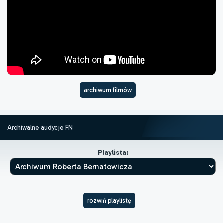
archiwum filmów
Archiwalne audycje FN
Playlista:
rozwiń playlistę