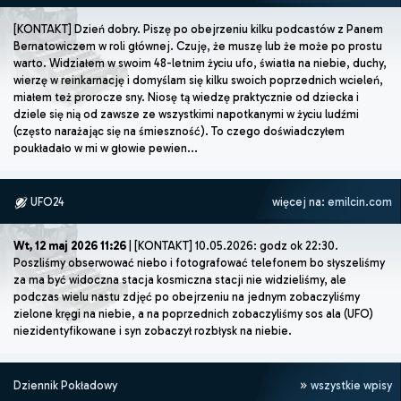
[KONTAKT] Dzień dobry. Piszę po obejrzeniu kilku podcastów z Panem
Bernatowiczem w roli głównej. Czuję, że muszę lub że może po prostu
warto. Widziałem w swoim 48-letnim życiu ufo, światła na niebie, duchy,
wierzę w reinkarnację i domyślam się kilku swoich poprzednich wcieleń,
miałem też prorocze sny. Niosę tą wiedzę praktycznie od dziecka i
dziele się nią od zawsze ze wszystkimi napotkanymi w życiu ludźmi
(często narażając się na śmieszność). To czego doświadczyłem
poukładało w mi w głowie pewien...
UFO24
więcej na:
emilcin.com
Wt, 12 maj 2026 11:26
| [KONTAKT] 10.05.2026: godz ok 22:30.
Poszliśmy obserwować niebo i fotografować telefonem bo słyszeliśmy
za ma być widoczna stacja kosmiczna stacji nie widzieliśmy, ale
podczas wielu nastu zdjęć po obejrzeniu na jednym zobaczyliśmy
zielone kręgi na niebie, a na poprzednich zobaczyliśmy sos ala (UFO)
niezidentyfikowane i syn zobaczył rozbłysk na niebie.
Dziennik Pokładowy
wszystkie wpisy