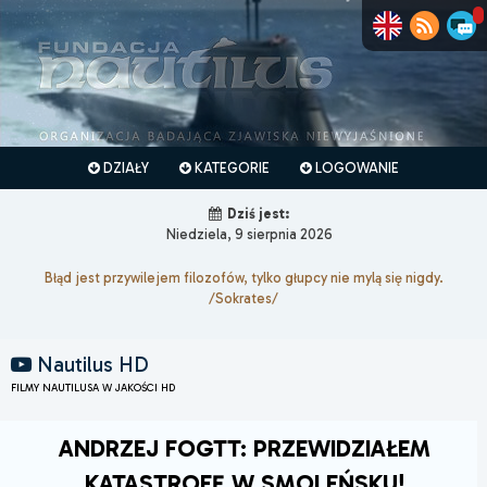
DZIAŁY
KATEGORIE
LOGOWANIE
Dziś jest:
Niedziela, 9 sierpnia 2026
Błąd jest przywilejem filozofów, tylko głupcy nie mylą się nigdy.
/Sokrates/
Nautilus HD
FILMY NAUTILUSA W JAKOŚCI HD
ANDRZEJ FOGTT: PRZEWIDZIAŁEM
KATASTROFĘ W SMOLEŃSKU!