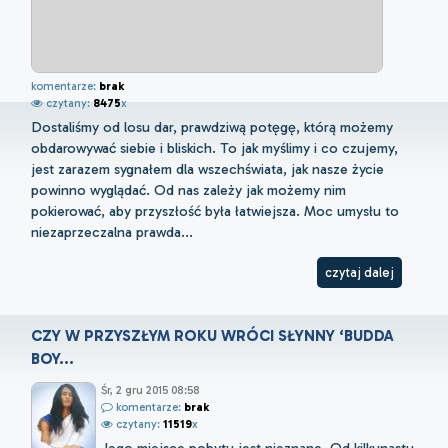
komentarze:
brak
czytany:
8475
x
Dostaliśmy od losu dar, prawdziwą potęgę, którą możemy
obdarowywać siebie i bliskich. To jak myślimy i co czujemy,
jest zarazem sygnałem dla wszechświata, jak nasze życie
powinno wyglądać. Od nas zależy jak możemy nim
pokierować, aby przyszłość była łatwiejsza. Moc umysłu to
niezaprzeczalna prawda...
czytaj dalej
CZY W PRZYSZŁYM ROKU WRÓCI SŁYNNY ‘BUDDA
BOY...
Śr, 2 gru 2015 08:58
komentarze:
brak
czytany:
11519
x
Jego miejsce pobytu jest nieznane. Od kilkunastu