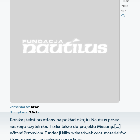
1 paź
2018
15:11
komentarze:
brak
czytany:
2742
x
Poniżej tekst przesłany na pokład okrętu Nautilus przez
naszego czytelnika. Trafia także do projektu Messing.[...]
Witam!Przysyłam Fundacji kilka wskazówek oraz materiałów,
które uznałem za ciekawe i przydatne...