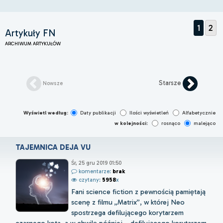
1
2
Artykuły FN
ARCHIWUM ARTYKUŁÓW
Starsze
Nowsze
Wyświetl według:
Daty publikacji
Ilości wyświetleń
Alfabetycznie
w kolejności:
rosnąco
malejąco
TAJEMNICA DEJA VU
Śr, 25 gru 2019 01:50
komentarze:
brak
czytany:
5958
x
Fani science fiction z pewnością pamiętają
scenę z filmu „Matrix”, w której Neo
spostrzega defilującego korytarzem
czarnego kota, a w chwilę później… defilującego korytarzem