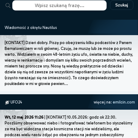
Szukaj
Wiadomość z okrętu Nautilus
[KONTAKT] Dzień dobry. Piszę po obejrzeniu kilku podcastów z Panem
Bernatowiczem w roli głównej. Czuję, że muszę lub że może po prostu
warto. Widziałem w swoim 48-letnim życiu ufo, światła na niebie, duchy,
wierzę w reinkarnację i domyślam się kilku swoich poprzednich wcieleń,
miałem też prorocze sny. Niosę tą wiedzę praktycznie od dziecka i
dziele się nią od zawsze ze wszystkimi napotkanymi w życiu ludźmi
(często narażając się na śmieszność). To czego doświadczyłem
poukładało w mi w głowie pewien...
UFO24
więcej na:
emilcin.com
Wt, 12 maj 2026 11:26
| [KONTAKT] 10.05.2026: godz ok 22:30.
Poszliśmy obserwować niebo i fotografować telefonem bo słyszeliśmy
za ma być widoczna stacja kosmiczna stacji nie widzieliśmy, ale
podczas wielu nastu zdjęć po obejrzeniu na jednym zobaczyliśmy