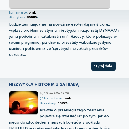
komentarze:
brak
czytany:
35685
x
Ludzie zajmujący się na poważnie ezoteryką mają coraz
większy problem ze słynnym brytyjskim iluzjonistą DYNAMO i
jemu podobnymi 'sztukmistrzami'. Rzeczy, które pokazuje w
swoim programie, już dawno przestały wzbudzać jedynie
uśmiech politowania ze ‘sprytnych, szybkich paluszków
oszusta...
czytaj dalej
NIEZWYKŁA HISTORIA Z SAI BABĄ
Śr, 20 sie 2014 09:29
komentarze:
brak
czytany:
30137
x
Prawda o przebiegu tego zdarzenia
pojawiła się dziesięć lat po tym, jak do
niego doszło. Jeden z naszych kolegów z pokładu
NAUTILUS-a podarował wtedy coś chorej osobie, która