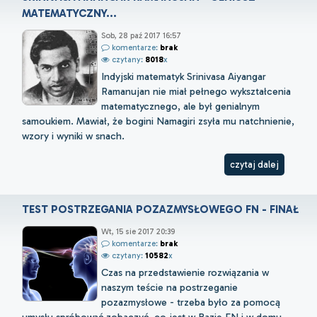
MATEMATYCZNY...
Sob, 28 paź 2017 16:57
komentarze:
brak
czytany:
8018
x
Indyjski matematyk Srinivasa Aiyangar
Ramanujan nie miał pełnego wykształcenia
matematycznego, ale był genialnym
samoukiem. Mawiał, że bogini Namagiri zsyła mu natchnienie,
wzory i wyniki w snach.
czytaj dalej
TEST POSTRZEGANIA POZAZMYSŁOWEGO FN - FINAŁ
Wt, 15 sie 2017 20:39
komentarze:
brak
czytany:
10582
x
Czas na przedstawienie rozwiązania w
naszym teście na postrzeganie
pozazmysłowe - trzeba było za pomocą
umysłu spróbować zobaczyć, co jest w Bazie FN i w domu