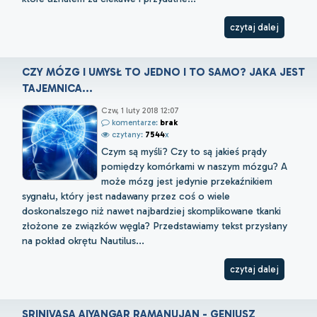
czytaj dalej
CZY MÓZG I UMYSŁ TO JEDNO I TO SAMO? JAKA JEST
TAJEMNICA...
Czw, 1 luty 2018 12:07
komentarze:
brak
czytany:
7544
x
Czym są myśli? Czy to są jakieś prądy
pomiędzy komórkami w naszym mózgu? A
może mózg jest jedynie przekaźnikiem
sygnału, który jest nadawany przez coś o wiele
doskonalszego niż nawet najbardziej skomplikowane tkanki
złożone ze związków węgla? Przedstawiamy tekst przysłany
na pokład okrętu Nautilus...
czytaj dalej
SRINIVASA AIYANGAR RAMANUJAN - GENIUSZ