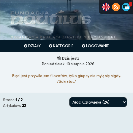
DZIAŁY
KATEGORIE
LOGOWANIE
Dziś jest:
Poniedziałek, 10 sierpnia 2026
Błąd jest przywilejem filozofów, tylko głupcy nie mylą się nigdy.
/Sokrates/
Strona
1 / 2
Artykułów:
23