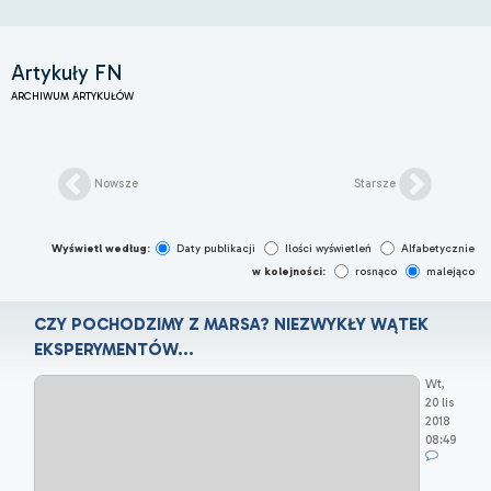
Artykuły FN
ARCHIWUM ARTYKUŁÓW
Nowsze
Starsze
Wyświetl według:
Daty publikacji
Ilości wyświetleń
Alfabetycznie
w kolejności:
rosnąco
malejąco
CZY POCHODZIMY Z MARSA? NIEZWYKŁY WĄTEK
EKSPERYMENTÓW...
Wt,
20 lis
2018
08:49