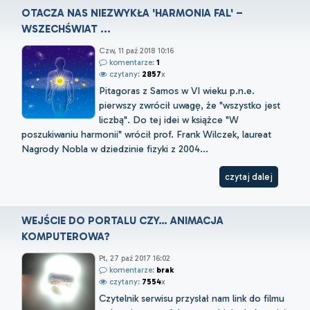
OTACZA NAS NIEZWYKŁA 'HARMONIA FAL' –
WSZECHŚWIAT ...
Czw, 11 paź 2018 10:16
komentarze:
1
czytany:
2857
x
Pitagoras z Samos w VI wieku p.n.e.
pierwszy zwrócił uwagę, że "wszystko jest
liczbą". Do tej idei w książce "W
poszukiwaniu harmonii" wrócił prof. Frank Wilczek, laureat
Nagrody Nobla w dziedzinie fizyki z 2004...
czytaj dalej
WEJŚCIE DO PORTALU CZY… ANIMACJA
KOMPUTEROWA?
Pt, 27 paź 2017 16:02
komentarze:
brak
czytany:
7554
x
Czytelnik serwisu przysłał nam link do filmu