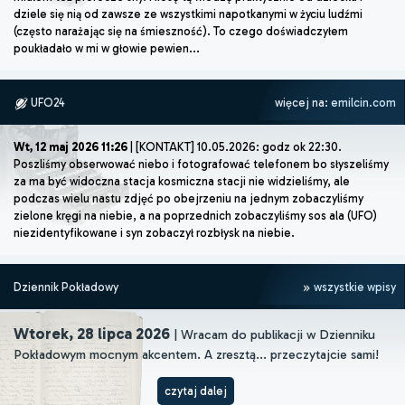
dziele się nią od zawsze ze wszystkimi napotkanymi w życiu ludźmi
(często narażając się na śmieszność). To czego doświadczyłem
poukładało w mi w głowie pewien...
UFO24
więcej na:
emilcin.com
Wt, 12 maj 2026 11:26
| [KONTAKT] 10.05.2026: godz ok 22:30.
Poszliśmy obserwować niebo i fotografować telefonem bo słyszeliśmy
za ma być widoczna stacja kosmiczna stacji nie widzieliśmy, ale
podczas wielu nastu zdjęć po obejrzeniu na jednym zobaczyliśmy
zielone kręgi na niebie, a na poprzednich zobaczyliśmy sos ala (UFO)
niezidentyfikowane i syn zobaczył rozbłysk na niebie.
Dziennik Pokładowy
wszystkie wpisy
Wtorek, 28 lipca 2026
| Wracam do publikacji w Dzienniku
Pokładowym mocnym akcentem. A zresztą... przeczytajcie sami!
czytaj dalej