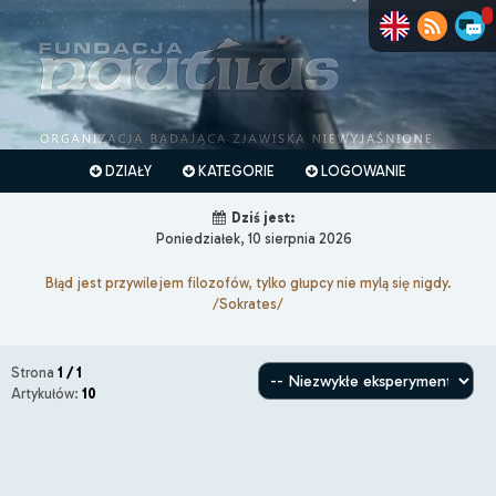
DZIAŁY
KATEGORIE
LOGOWANIE
Dziś jest:
Poniedziałek, 10 sierpnia 2026
Błąd jest przywilejem filozofów, tylko głupcy nie mylą się nigdy.
/Sokrates/
Strona
1 / 1
Artykułów:
10