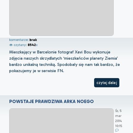
komentarze:
brak
czytany:
8542
x
Mieszkający w Barcelonie fotograf Xavi Bou wykonuje
zdjęcia naszych skrzydlatych ‘mieszkańców planety Ziemia’
bardzo unikalną techniką. Spodobały się nam tak bardzo, że
pokazujemy je w serwisie FN.
czytaj dalej
POWSTAJE PRAWDZIWA ARKA NOEGO
Śr, 5
mar
2014
10:15