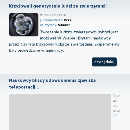
Krzyżowali genetycznie ludzi ze zwierzętami!
Śr, 3 sie 2011 10:06
komentarze:
brak
czytany:
53446
x
Tworzenie ludzko-zwierzęcych hybryd jest
możliwe! W Wielkiej Brytanii naukowcy
przez trzy lata krzyżowali ludzi ze zwierzętami. Eksperymenty
były prowadzone w tajemnicy.
czytaj dalej
Naukowcy bliscy udowodnienia zjawiska
teleportacji...
Śr, 20
kwi
2011
10:02