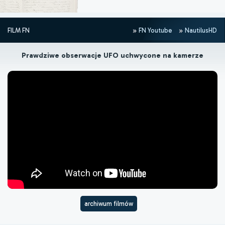
FILM FN
FN Youtube
NautilusHD
Prawdziwe obserwacje UFO uchwycone na kamerze
archiwum filmów