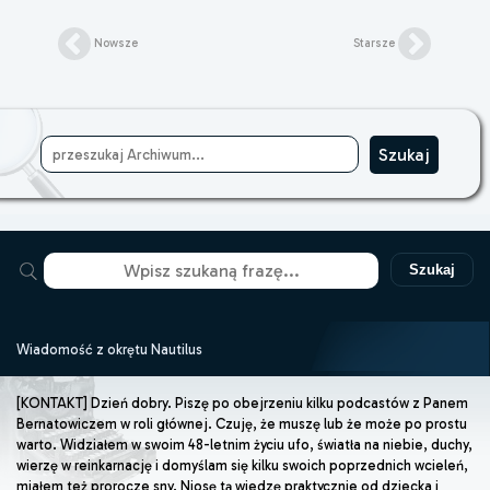
Nowsze
Starsze
Szukaj
Wiadomość z okrętu Nautilus
[KONTAKT] Dzień dobry. Piszę po obejrzeniu kilku podcastów z Panem
Bernatowiczem w roli głównej. Czuję, że muszę lub że może po prostu
warto. Widziałem w swoim 48-letnim życiu ufo, światła na niebie, duchy,
wierzę w reinkarnację i domyślam się kilku swoich poprzednich wcieleń,
miałem też prorocze sny. Niosę tą wiedzę praktycznie od dziecka i