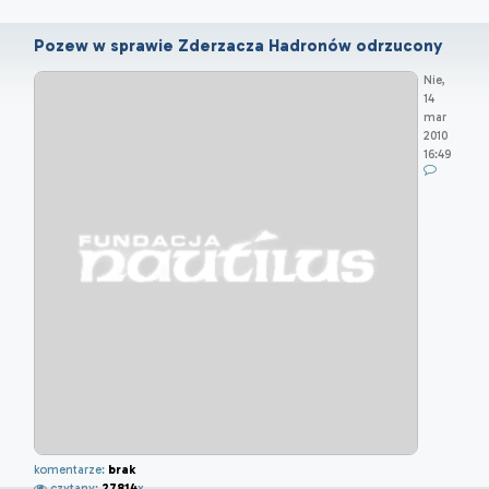
Pozew w sprawie Zderzacza Hadronów odrzucony
Nie,
14
mar
2010
16:49
komentarze:
brak
czytany:
27814
x