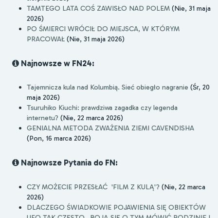
TAMTEGO LATA COŚ ZAWISŁO NAD POLEM
(Nie, 31 maja
2026)
PO ŚMIERCI WRÓCIŁ DO MIEJSCA, W KTÓRYM
PRACOWAŁ
(Nie, 31 maja 2026)
Najnowsze w FN24:
Tajemnicza kula nad Kolumbią. Sieć obiegło nagranie
(Śr, 20
maja 2026)
Tsuruhiko Kiuchi: prawdziwa zagadka czy legenda
internetu?
(Nie, 22 marca 2026)
GENIALNA METODA ZWAŻENIA ZIEMI CAVENDISHA
(Pon, 16 marca 2026)
Najnowsze Pytania do FN:
CZY MOŻECIE PRZESŁAĆ 'FILM Z KULĄ'?
(Nie, 22 marca
2026)
DLACZEGO ŚWIADKOWIE POJAWIENIA SIĘ OBIEKTÓW
UFO TAK CZĘSTO.. BOJĄ SIĘ O TYM MÓWIĆ RODZINIE I