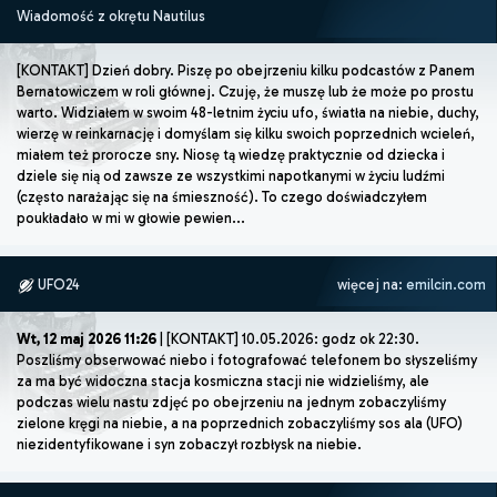
Wiadomość z okrętu Nautilus
[KONTAKT] Dzień dobry. Piszę po obejrzeniu kilku podcastów z Panem
Bernatowiczem w roli głównej. Czuję, że muszę lub że może po prostu
warto. Widziałem w swoim 48-letnim życiu ufo, światła na niebie, duchy,
wierzę w reinkarnację i domyślam się kilku swoich poprzednich wcieleń,
miałem też prorocze sny. Niosę tą wiedzę praktycznie od dziecka i
dziele się nią od zawsze ze wszystkimi napotkanymi w życiu ludźmi
(często narażając się na śmieszność). To czego doświadczyłem
poukładało w mi w głowie pewien...
UFO24
więcej na:
emilcin.com
Wt, 12 maj 2026 11:26
| [KONTAKT] 10.05.2026: godz ok 22:30.
Poszliśmy obserwować niebo i fotografować telefonem bo słyszeliśmy
za ma być widoczna stacja kosmiczna stacji nie widzieliśmy, ale
podczas wielu nastu zdjęć po obejrzeniu na jednym zobaczyliśmy
zielone kręgi na niebie, a na poprzednich zobaczyliśmy sos ala (UFO)
niezidentyfikowane i syn zobaczył rozbłysk na niebie.