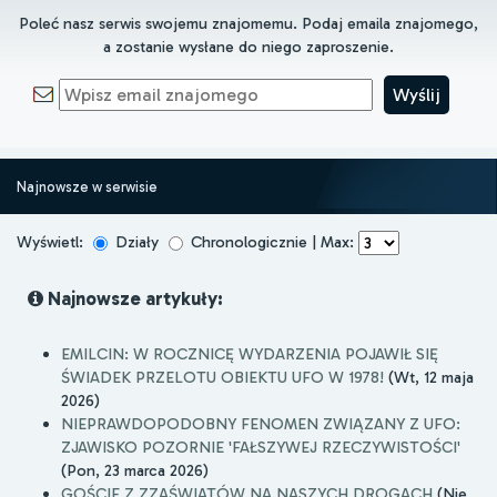
Poleć nasz serwis swojemu znajomemu. Podaj emaila znajomego,
a zostanie wysłane do niego zaproszenie.
Najnowsze w serwisie
Wyświetl:
Działy
Chronologicznie | Max:
Najnowsze artykuły:
EMILCIN: W ROCZNICĘ WYDARZENIA POJAWIŁ SIĘ
ŚWIADEK PRZELOTU OBIEKTU UFO W 1978!
(Wt, 12 maja
2026)
NIEPRAWDOPODOBNY FENOMEN ZWIĄZANY Z UFO:
ZJAWISKO POZORNIE 'FAŁSZYWEJ RZECZYWISTOŚCI'
(Pon, 23 marca 2026)
GOŚCIE Z ZZAŚWIATÓW NA NASZYCH DROGACH
(Nie,