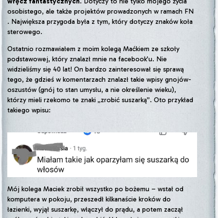
wręcz fantastycznych
. Dotyczy to nie tylko mojego życia
osobistego, ale także projektów prowadzonych w ramach FN
. Największa przygoda była z tym, który dotyczy znaków koła
sterowego.
Ostatnio rozmawiałem z moim kolegą Maćkiem ze szkoły
podstawowej, który znalazł mnie na facebook’u. Nie
widzieliśmy się 40 lat! On bardzo zainteresował się sprawą
tego, że gdzieś w komentarzach znalazł takie wpisy gnojów-
oszustów (gnój to stan umysłu, a nie określenie wieku),
którzy mieli rzekomo te znaki „zrobić suszarką”. Oto przykład
takiego wpisu:
Mój kolega Maciek zrobił wszystko po bożemu – wstał od
komputera w pokoju, przeszedł kilkanaście kroków do
łazienki, wyjął suszarkę, włączył do prądu, a potem zaczął