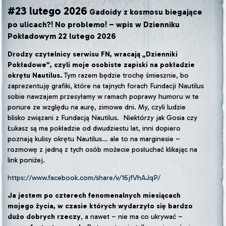
#23 lutego 2026
Gadoidy z kosmosu biegające
po ulicach?! No problemo! – wpis w Dzienniku
Pokładowym 22 lutego 2026
Drodzy czytelnicy serwisu FN, wracają „Dzienniki
Pokładowe”, czyli moje osobiste zapiski na pokładzie
okrętu Nautilus.
Tym razem będzie trochę śmiesznie, bo
zaprezentuję grafiki, które na tajnych forach Fundacji Nautilus
sobie nawzajem przesyłamy w ramach poprawy humoru w te
ponure ze względu na aurę, zimowe dni. My, czyli ludzie
blisko związani z Fundacją Nautilus. Niektórzy jak Gosia czy
Łukasz są ma pokładzie od dwudziestu lat, inni dopiero
poznają kulisy okrętu Nautilus… ale to na marginesie –
rozmowę z jedną z tych osób możecie posłuchać klikając na
link poniżej.
https://www.facebook.com/share/v/16jfVhAJqP/
Ja jestem po czterech fenomenalnych miesiącach
mojego życia, w czasie których wydarzyło się bardzo
dużo dobrych rzeczy
, a nawet – nie ma co ukrywać –