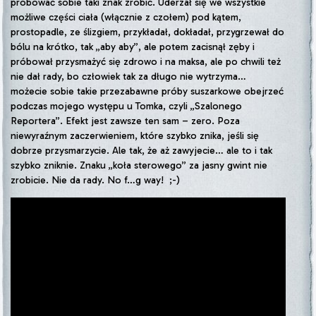
próbować sobie taki znak zrobić. Uderzał się we wszystkie
możliwe części ciała (włącznie z czołem) pod kątem,
prostopadle, ze ślizgiem, przykładał, dokładał, przygrzewał do
bólu na krótko, tak „aby aby”, ale potem zacisnął zęby i
próbował przysmażyć się zdrowo i na maksa, ale po chwili też
nie dał rady, bo człowiek tak za długo nie wytrzyma…
możecie sobie takie przezabawne próby suszarkowe obejrzeć
podczas mojego występu u Tomka, czyli „Szalonego
Reportera”. Efekt jest zawsze ten sam – zero. Poza
niewyraźnym zaczerwieniem, które szybko znika, jeśli się
dobrze przysmarzycie. Ale tak, że aż zawyjecie… ale to i tak
szybko zniknie. Znaku „koła sterowego” za jasny gwint nie
zrobicie. Nie da rady. No f…g way! ;-)