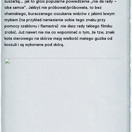
suszarką… jak to głosi popularne powiedzenie „nie da rady –
oba samce”. Jakbyś nie próbował/próbowała, to bez
chamskiego, buraczanego oszukania widzów z jakimś lewym
mykiem (na przykład naniesienie sobie tego znaku przy
pomocy szablonu i flamastra) nie dasz rady takiego filmiku
zrobić. Już nawet nie ma co wspominać o tym, że tzw, znaki
koła sterowego na skórze mają wielkość małego guzika od
koszuli i są wykonane pod skórą.