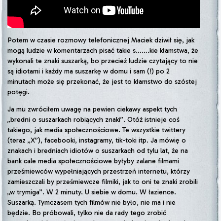
Potem w czasie rozmowy telefonicznej Maciek dziwił się, jak
mogą ludzie w komentarzach pisać takie s…….kie kłamstwa, że
wykonali te znaki suszarką, bo przecież ludzie czytający to nie
są idiotami i każdy ma suszarkę w domu i sam (!) po 2
minutach może się przekonać, że jest to kłamstwo do szóstej
potęgi.
Ja mu zwróciłem uwagę na pewien ciekawy aspekt tych
„bredni o suszarkach robiących znaki”. Otóż istnieje coś
takiego, jak media społecznościowe. Te wszystkie twittery
(teraz „X”), facebooki, instagramy, tik-toki itp. Ja mówię o
znakach i bredniach idiotów o suszarkach od tylu lat, że na
bank cale media społecznościowe byłyby zalane filmami
prześmiewców wypełniających przestrzeń internetu, którzy
zamieszczali by prześmiewcze filmiki, jak to oni te znaki zrobili
„w trymiga”. W 2 minuty. U siebie w domu. W łazience.
Suszarką. Tymczasem tych filmów nie było, nie ma i nie
będzie. Bo próbowali, tylko nie da rady tego zrobić