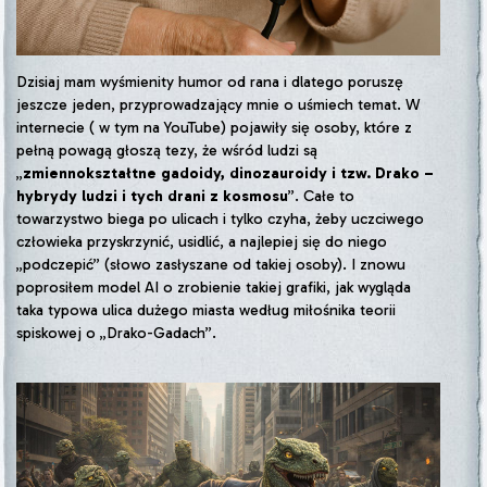
Dzisiaj mam wyśmienity humor od rana i dlatego poruszę
jeszcze jeden, przyprowadzający mnie o uśmiech temat. W
internecie ( w tym na YouTube) pojawiły się osoby, które z
pełną powagą głoszą tezy, że wśród ludzi są
„
zmiennokształtne gadoidy, dinozauroidy i tzw. Drako –
hybrydy ludzi i tych drani z kosmosu
”. Całe to
towarzystwo biega po ulicach i tylko czyha, żeby uczciwego
człowieka przyskrzynić, usidlić, a najlepiej się do niego
„podczepić” (słowo zasłyszane od takiej osoby). I znowu
poprosiłem model AI o zrobienie takiej grafiki, jak wygląda
taka typowa ulica dużego miasta według miłośnika teorii
spiskowej o „Drako-Gadach”.