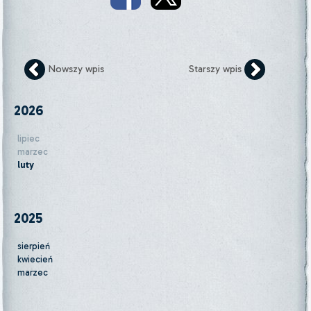
Nowszy wpis
Starszy wpis
2026
lipiec
marzec
luty
2025
sierpień
kwiecień
marzec