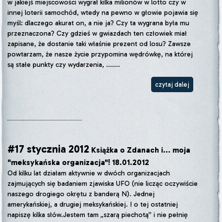
w jakiejś miejscowości wygrał kilka milionów w lotto czy w
innej loterii samochód, wtedy na pewno w głowie pojawia się
myśl: dlaczego akurat on, a nie ja? Czy ta wygrana była mu
przeznaczona? Czy gdzieś w gwiazdach ten człowiek miał
zapisane, że dostanie taki właśnie prezent od losu? Zawsze
powtarzam, że nasze życie przypomina wędrówkę, na której
są stałe punkty czy wydarzenia, .......
czytaj dalej
#17 stycznia 2012
Książka o Zdanach i... moja
"meksykańska organizacja"! 18.01.2012
Od kilku lat działam aktywnie w dwóch organizacjach
zajmujących się badaniem zjawiska UFO (nie licząc oczywiście
naszego drogiego okrętu z banderą N). Jednej
amerykańskiej, a drugiej meksykańskiej. I o tej ostatniej
napiszę kilka słów.Jestem tam „szarą piechotą” i nie pełnię