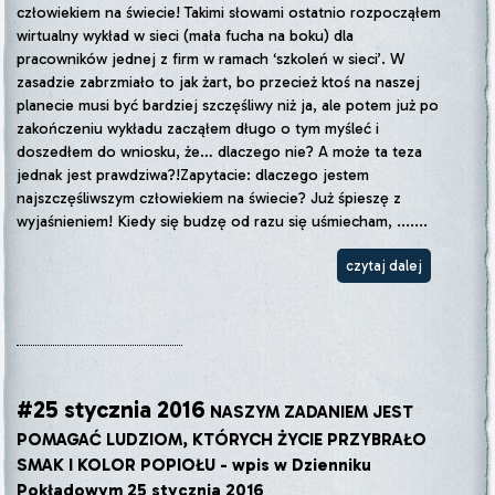
człowiekiem na świecie! Takimi słowami ostatnio rozpocząłem
wirtualny wykład w sieci (mała fucha na boku) dla
pracowników jednej z firm w ramach ‘szkoleń w sieci’. W
zasadzie zabrzmiało to jak żart, bo przecież ktoś na naszej
planecie musi być bardziej szczęśliwy niż ja, ale potem już po
zakończeniu wykładu zacząłem długo o tym myśleć i
doszedłem do wniosku, że… dlaczego nie? A może ta teza
jednak jest prawdziwa?!Zapytacie: dlaczego jestem
najszczęśliwszym człowiekiem na świecie? Już śpieszę z
wyjaśnieniem! Kiedy się budzę od razu się uśmiecham, .......
czytaj dalej
#25 stycznia 2016
NASZYM ZADANIEM JEST
POMAGAĆ LUDZIOM, KTÓRYCH ŻYCIE PRZYBRAŁO
SMAK I KOLOR POPIOŁU - wpis w Dzienniku
Pokładowym 25 stycznia 2016