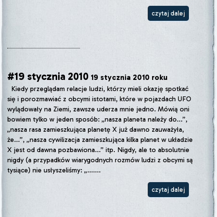
czytaj dalej
#19 stycznia 2010
19 stycznia 2010 roku
Kiedy przeglądam relacje ludzi, którzy mieli okazję spotkać
się i porozmawiać z obcymi istotami, które w pojazdach UFO
wylądowały na Ziemi, zawsze uderza mnie jedno. Mówią oni
bowiem tylko w jeden sposób: „nasza planeta należy do...”,
„nasza rasa zamieszkująca planetę X już dawno zauważyła,
że...”, „nasza cywilizacja zamieszkująca kilka planet w układzie
X jest od dawna pozbawiona...” itp. Nigdy, ale to absolutnie
nigdy (a przypadków wiarygodnych rozmów ludzi z obcymi są
tysiące) nie usłyszeliśmy: „.......
czytaj dalej