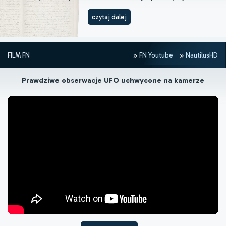
czytaj dalej
FILM FN
FN Youtube
NautilusHD
Prawdziwe obserwacje UFO uchwycone na kamerze