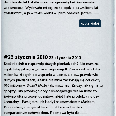
dwudziestu lat był dla mnie nieogarniętą ludzkim umysłem
wiecznością. Wydawało mi się, że to będzie za „miliony lat
świetlnych”, a ja w takim wieku w jakim obecnie jestem.......
czytaj dalej
#23 stycznia 2010
23 stycznia 2010
Któż nie śnił o naprawdę dużych pieniądzach? Nie mam na
myśli tutaj jakiegoś „śmiesznego majątku” w wysokości kilku
milionów złotych do wygrania w Lotto, ale o... prawdziwie
dużych pieniądzach, a takie dla mnie zaczynają się od kwoty
100 milionów. Dużo? Może tak, może nie. Zależy, jak się na to
spojrzy. Dla przedsiębiorcy posiadającego wielką firmę to
jedynie kilka procent udziałów, jakieś hale produkcyjne czy
kontrakty. Pamiętam, jak kiedyś rozmawiałem z Markiem
Kondratem, znanym aktorem i faktycznie bardzo
sympatycznym człowiekiem. Rozmowa była dla.......