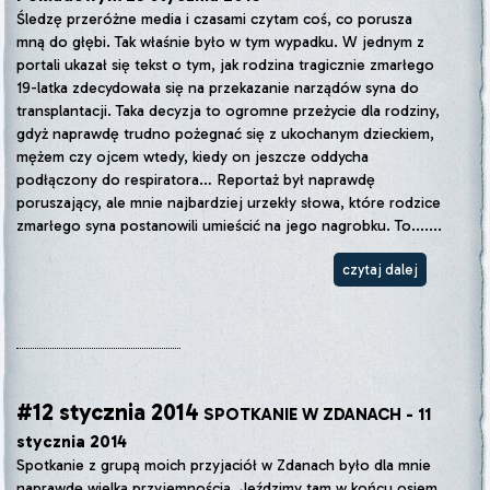
Śledzę przeróżne media i czasami czytam coś, co porusza
mną do głębi. Tak właśnie było w tym wypadku. W jednym z
portali ukazał się tekst o tym, jak rodzina tragicznie zmarłego
19-latka zdecydowała się na przekazanie narządów syna do
transplantacji. Taka decyzja to ogromne przeżycie dla rodziny,
gdyż naprawdę trudno pożegnać się z ukochanym dzieckiem,
mężem czy ojcem wtedy, kiedy on jeszcze oddycha
podłączony do respiratora… Reportaż był naprawdę
poruszający, ale mnie najbardziej urzekły słowa, które rodzice
zmarłego syna postanowili umieścić na jego nagrobku. To.......
czytaj dalej
#12 stycznia 2014
SPOTKANIE W ZDANACH - 11
stycznia 2014
Spotkanie z grupą moich przyjaciół w Zdanach było dla mnie
naprawdę wielką przyjemnością. Jeździmy tam w końcu osiem