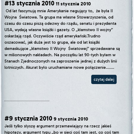
#13 stycznia 2010
11 stycznia 2010
Od lat fascynują mnie Amerykanie negujący to, że była II
Wojna Światowa. Ta grupa ma własne Stowarzyszenia, od
czasu do czasu piszą odezwy do rządu, senatu i prezydenta
USA, wydają własne książki i gazety. O „kłamstwo II wojny”
oskarżają rząd. Oczywiście rząd amerykański.Trudno
oszacować, jak duża jest to grupa, ale od lat książki
demaskujące „kłamstwo II Wojny Światowej” sprzedawane są
w milionowych nakładach. Na początku lat 90-tych byłem w
Stanach Zjednoczonych na zaproszenie jednej z dużych linii
lotniczych. Akurat było uruchamiane nowe połączenie.......
czytaj dalej
#9 stycznia 2010
9 stycznia 2010
Jeśli tylko słyszę argument przemawiający na rzecz jakieś
hipotezy, argument typu „bo w sieci coś tam jest, co coś tam