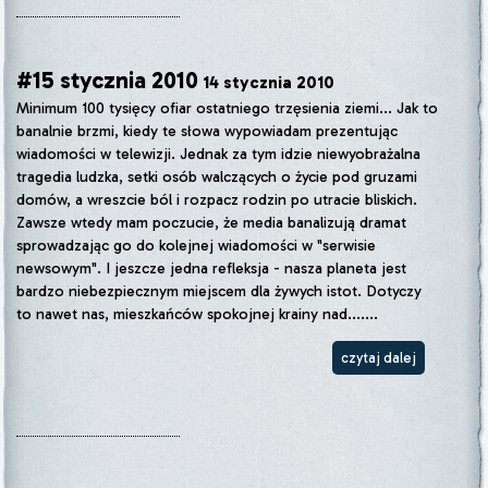
#15 stycznia 2010
14 stycznia 2010
Minimum 100 tysięcy ofiar ostatniego trzęsienia ziemi... Jak to
banalnie brzmi, kiedy te słowa wypowiadam prezentując
wiadomości w telewizji. Jednak za tym idzie niewyobrażalna
tragedia ludzka, setki osób walczących o życie pod gruzami
domów, a wreszcie ból i rozpacz rodzin po utracie bliskich.
Zawsze wtedy mam poczucie, że media banalizują dramat
sprowadzając go do kolejnej wiadomości w "serwisie
newsowym". I jeszcze jedna refleksja - nasza planeta jest
bardzo niebezpiecznym miejscem dla żywych istot. Dotyczy
to nawet nas, mieszkańców spokojnej krainy nad.......
czytaj dalej