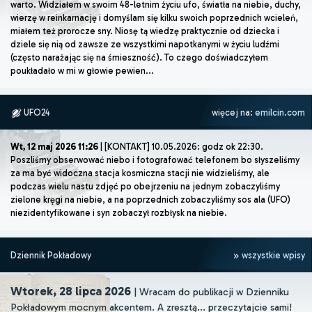
warto. Widziałem w swoim 48-letnim życiu ufo, światła na niebie, duchy,
wierzę w reinkarnację i domyślam się kilku swoich poprzednich wcieleń,
miałem też prorocze sny. Niosę tą wiedzę praktycznie od dziecka i
dziele się nią od zawsze ze wszystkimi napotkanymi w życiu ludźmi
(często narażając się na śmieszność). To czego doświadczyłem
poukładało w mi w głowie pewien...
UFO24
więcej na:
emilcin.com
Wt, 12 maj 2026 11:26
| [KONTAKT] 10.05.2026: godz ok 22:30.
Poszliśmy obserwować niebo i fotografować telefonem bo słyszeliśmy
za ma być widoczna stacja kosmiczna stacji nie widzieliśmy, ale
podczas wielu nastu zdjęć po obejrzeniu na jednym zobaczyliśmy
zielone kręgi na niebie, a na poprzednich zobaczyliśmy sos ala (UFO)
niezidentyfikowane i syn zobaczył rozbłysk na niebie.
Dziennik Pokładowy
wszystkie wpisy
Wtorek, 28 lipca 2026
| Wracam do publikacji w Dzienniku
Pokładowym mocnym akcentem. A zresztą... przeczytajcie sami!