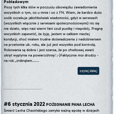
Pokładowym
Piszę tych kilka słów w poczuciu obowiązku zawiadomienia
wszystkich o tym, co u mnie i co z FN. Wiem, że bardzo dużo
osób oczekuje jakichkolwiek wiadomości, gdyż w serwisach
(wszystkich włącznie z serwisami społecznościowymi) nic się
nie działo, więc nasi wierni fani czuli pustkę i niepokój. Pragnę
wszystkich zapewnić, że żyję, jestem w całkiem niezłej
kondycji, choć miałem trudne doświadczenia z nadciśnieniem
na przełomie ub. roku, ale już jest wszystko pod kontrolą.
Rokowania są dobre i jest szansa, że po chwilowej awarii
okręt wypłynie na powierzchnię! ;-)Faktycznie moi drodzy -
na rok „zniknąłem.......
czytaj dalej
#6 stycznia 2022
POŻEGNANIE PANA LECHA
Śmierć Lecha Chacińskiego zamyka ważną epokę w dziejach