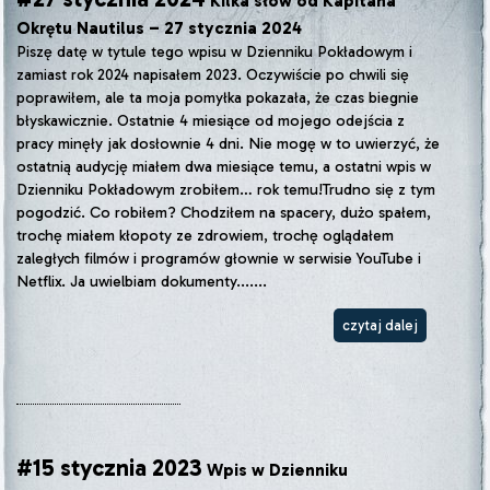
Kilka słów od Kapitana
Okrętu Nautilus – 27 stycznia 2024
Piszę datę w tytule tego wpisu w Dzienniku Pokładowym i
zamiast rok 2024 napisałem 2023. Oczywiście po chwili się
poprawiłem, ale ta moja pomyłka pokazała, że czas biegnie
błyskawicznie. Ostatnie 4 miesiące od mojego odejścia z
pracy minęły jak dosłownie 4 dni. Nie mogę w to uwierzyć, że
ostatnią audycję miałem dwa miesiące temu, a ostatni wpis w
Dzienniku Pokładowym zrobiłem… rok temu!Trudno się z tym
pogodzić. Co robiłem? Chodziłem na spacery, dużo spałem,
trochę miałem kłopoty ze zdrowiem, trochę oglądałem
zaległych filmów i programów głownie w serwisie YouTube i
Netflix. Ja uwielbiam dokumenty.......
czytaj dalej
#15 stycznia 2023
Wpis w Dzienniku