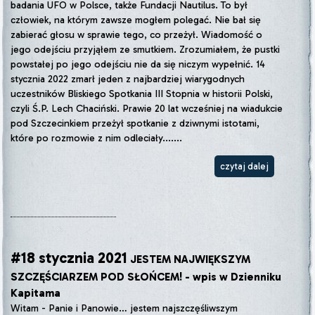
badania UFO w Polsce, także Fundacji Nautilus. To był
człowiek, na którym zawsze mogłem polegać. Nie bał się
zabierać głosu w sprawie tego, co przeżył. Wiadomość o
jego odejściu przyjąłem ze smutkiem. Zrozumiałem, że pustki
powstałej po jego odejściu nie da się niczym wypełnić. 14
stycznia 2022 zmarł jeden z najbardziej wiarygodnych
uczestników Bliskiego Spotkania III Stopnia w historii Polski,
czyli Ś.P. Lech Chaciński. Prawie 20 lat wcześniej na wiadukcie
pod Szczecinkiem przeżył spotkanie z dziwnymi istotami,
które po rozmowie z nim odleciały.......
czytaj dalej
#18 stycznia 2021
JESTEM NAJWIĘKSZYM
SZCZĘŚCIARZEM POD SŁOŃCEM! - wpis w Dzienniku
Kapitama
Witam - Panie i Panowie… jestem najszczęśliwszym