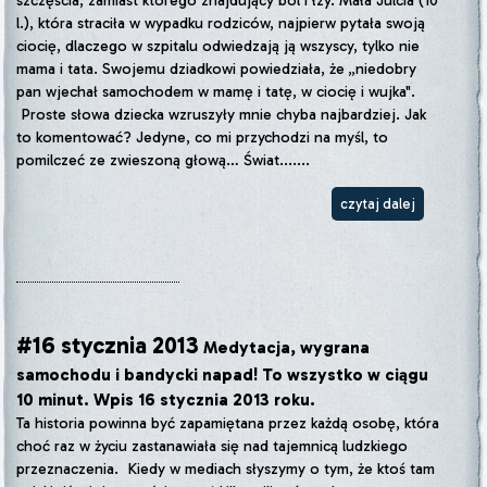
szczęścia, zamiast którego znajdujący ból i łzy. Mała Julcia (10
l.), która straciła w wypadku rodziców, najpierw pytała swoją
ciocię, dlaczego w szpitalu odwiedzają ją wszyscy, tylko nie
mama i tata. Swojemu dziadkowi powiedziała, że „niedobry
pan wjechał samochodem w mamę i tatę, w ciocię i wujka".
Proste słowa dziecka wzruszyły mnie chyba najbardziej. Jak
to komentować? Jedyne, co mi przychodzi na myśl, to
pomilczeć ze zwieszoną głową… Świat.......
czytaj dalej
#16 stycznia 2013
Medytacja, wygrana
samochodu i bandycki napad! To wszystko w ciągu
10 minut. Wpis 16 stycznia 2013 roku.
Ta historia powinna być zapamiętana przez każdą osobę, która
choć raz w życiu zastanawiała się nad tajemnicą ludzkiego
przeznaczenia. Kiedy w mediach słyszymy o tym, że ktoś tam