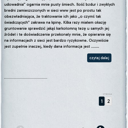
udowadnia” ogarnia mnie pusty śmiech. Ilość bzdur i zwykłych
bredni zamieszczonych w sieci www jest po prostu tak
obezwładniająca, że traktowanie ich jako „o czymś tak
świadczących” zakrawa na kpinę. Kilka razy miałem okazję
gruntowanie sprawdzić jakąś karkołomną tezę u samych jej
źródeł i te doświadczenie przekonały mnie, że opieranie się
na informacjach z sieci jest bardzo ryzykowne. Oczywiście
jest zupełnie inaczej, kiedy dana informacja jest .......
czytaj dalej
STRONA
1
2