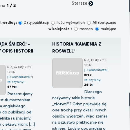
Starsze
ona
1 / 3
l według:
Daty publikacji
Ilości wyświetleń
Alfabetycznie
w kolejności:
rosnąco
malejąco
DA ŚMIERĆ! -
HISTORIA 'KAMIENIA Z
 OPIS HISTORII
ROSWELL'
Nie, 13 sty 2019
18:37
Nie, 24 luty 2019
komentarze:
17:06
brak
komentarze:
1
czytany:
czytany:
3610
x
6774
x
Dlaczego
Prezentujemy
nazywamy takie historie
jest tłumaczeniem
„złotymi”? Gdyż pojawiają się
ka angielskiego.
one trochę przy okazji innych
 do publikacji od
opisów wydarzeń, więc szansa
lnika i uznaliśmy,
na oszustwo praktycznie nie
 ciekawy.From: [...]
istnieje. Ludzie opowiadają o