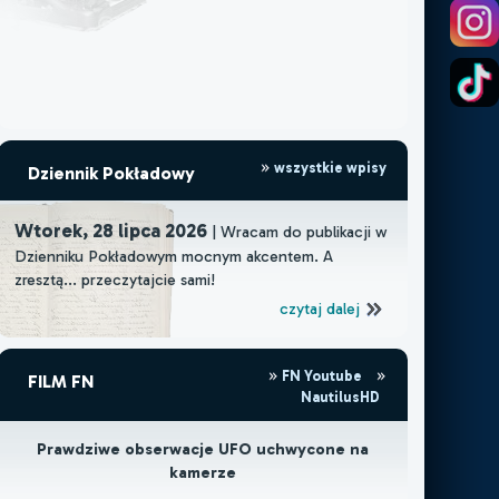
wszystkie wpisy
Dziennik Pokładowy
Wtorek, 28 lipca 2026
| Wracam do publikacji w
Dzienniku Pokładowym mocnym akcentem. A
zresztą... przeczytajcie sami!
czytaj dalej
FN Youtube
FILM FN
NautilusHD
Prawdziwe obserwacje UFO uchwycone na
kamerze