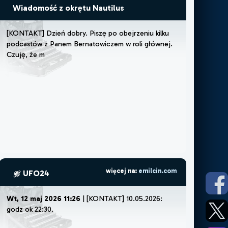
Wiadomość z okrętu Nautilus
[
K
O
N
T
A
K
T
]
D
z
i
e
ń
d
o
b
r
y
.
P
i
s
z
ę
p
o
o
b
e
j
r
z
e
n
i
u
k
i
l
k
u
p
o
d
c
a
s
t
ó
w
z
P
a
n
e
m
B
e
r
n
a
t
o
w
i
c
z
e
m
w
r
o
l
i
g
ł
ó
w
n
e
j
.
C
z
u
j
ę
,
ż
e
m
u
s
z
ę
l
u
b
ż
e
m
więcej na:
emilcin.com
UFO24
Wt, 12 maj 2026 11:26
| [KONTAKT] 10.05.2026:
godz ok 22:30.