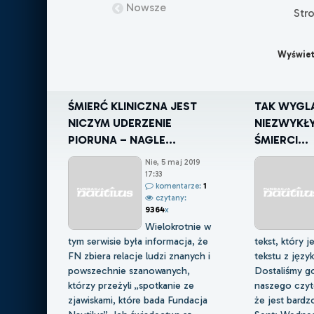
Nowsze
Str
Wyświet
ŚMIERĆ KLINICZNA JEST
TAK WYGLĄ
NICZYM UDERZENIE
NIEZWYKŁY
PIORUNA – NAGLE...
ŚMIERCI...
Nie, 5 maj 2019
17:33
komentarze:
1
czytany:
9364
x
Wielokrotnie w
tym serwisie była informacja, że
tekst, który 
FN zbiera relacje ludzi znanych i
tekstu z języ
powszechnie szanowanych,
Dostaliśmy go
którzy przeżyli „spotkanie ze
naszego czyte
zjawiskami, które bada Fundacja
że jest bardzo