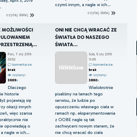
ay, April 3, 2019
czymś innym, a nagle w ich...
.
czytaj dalej
czytaj dalej
E MOŻLIWOŚCI
ONI NIE CHCĄ WRACAĆ ZE
PULOWANIEM
ŚWIATŁA DO NASZEGO
PRZESTRZENIĄ...
ŚWIATA...
Pon, 7 sty 2019
Sob, 5 sty 2019
03:52
11:09
komentarze:
komentarze:
brak
brak
czytany:
czytany:
3669
x
3860
x
Dlaczego
Wielokrotnie
e historie
pisaliśmy na łamach tego
yż pojawiają się
serwisu, że ludzie po
zy okazji innych
opuszczeniu własnego ciała w
zeń, więc szansa
ramach np. eksperymentowania
raktycznie nie
z OOBE nagle są tak
zie opowiadają o
zachwyceni nowym stanem, że
a nagle w ich...
nie chcą wracać do ciała