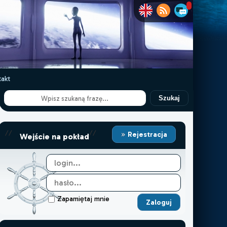
akt
Szukaj
//
//
Rejestracja
Wejście na pokład
Zapamiętaj mnie