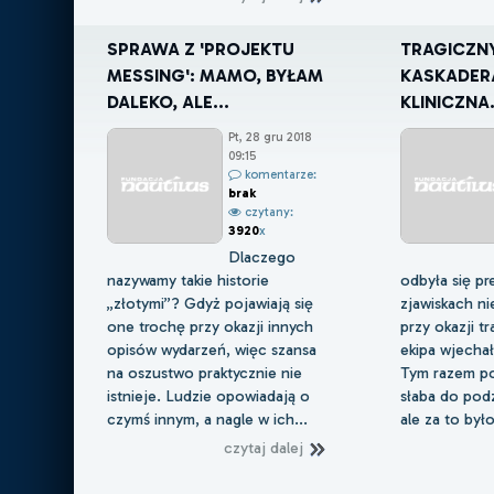
SPRAWA Z 'PROJEKTU
TRAGICZNY
MESSING': MAMO, BYŁAM
KASKADERA
DALEKO, ALE...
KLINICZNA.
Pt, 28 gru 2018
09:15
komentarze:
brak
czytany:
3920
x
Dlaczego
nazywamy takie historie
odbyła się pr
„złotymi”? Gdyż pojawiają się
zjawiskach ni
one trochę przy okazji innych
przy okazji t
opisów wydarzeń, więc szansa
ekipa wjechał
na oszustwo praktycznie nie
Tym razem po
istnieje. Ludzie opowiadają o
słaba do pod
czymś innym, a nagle w ich...
ale za to było
czytaj dalej