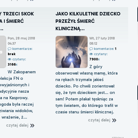
 TRZECI SKOK
JAKO KILKULETNIE DZIECKO
 I ŚMIERĆ
PRZEŻYŁ ŚMIERĆ
..
KLINICZNĄ...
Pon, 28 maj 2018
Wt, 27 luty 2018
04:37
08:12
komentarze:
komentarze:
1
brak
czytany:
czytany:
7900
x
3166
x
Z góry
W Zakopanem
obserwował własną mamę, która
elekcja FN o
na rękach trzymała jakieś
ewyjaśnionych i
dziecko. Po chwili zorientował
radycyjnie nasza
się, że tym dzieckiem jest… on
a na Kasprowy.
sam! Potem płakał tęskniąc za
goda była raczej
tym światem, do którego trafił w
ziwiania widoków,
czasie stanu śmierci klinicznej.
 wrażenie, ż...
czytaj dalej
czytaj dalej