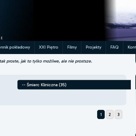
ennik pokładowy
XXI Piętro
Filmy
Projekty
FAQ
Kont
k proste, jak to tylko możliwe, ale nie prostsze.
1
2
3