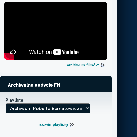
archiwum filmów
Archiwalne audycje FN
Playlista:
rozwiń playlistę