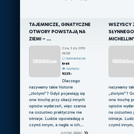
TAJEMNICZE, GINATYCZNE
WSZYSCY 
OTWORY POWSTAJĄ NA
SŁYNNEGO 
ZIEMI – ...
MICHELLIN' 
Czw, 3 sty 2019
06:58
komentarze:
brak
czytany:
9225
x
Dlaczego
nazywamy takie historie
nazywamy taki
„złotymi”? Gdyż pojawiają się
„złotymi”? Gd
one trochę przy okazji innych
one trochę pr
opisów wydarzeń, więc szansa
opisów wydar
na oszustwo praktycznie nie
na oszustwo p
istnieje. Ludzie opowiadają o
istnieje. Lud
czymś innym, a nagle w ich...
czymś innym, 
czytaj dalej