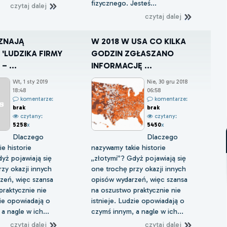
fizycznego. Jesteś...
czytaj dalej
czytaj dalej
ZNAJĄ
W 2018 W USA CO KILKA
'LUDZIKA FIRMY
GODZIN ZGŁASZANO
– ...
INFORMACJĘ ...
Wt, 1 sty 2019
Nie, 30 gru 2018
18:48
06:58
komentarze:
komentarze:
brak
brak
czytany:
czytany:
5258
x
5450
x
Dlaczego
Dlaczego
e historie
nazywamy takie historie
yż pojawiają się
„złotymi”? Gdyż pojawiają się
zy okazji innych
one trochę przy okazji innych
zeń, więc szansa
opisów wydarzeń, więc szansa
raktycznie nie
na oszustwo praktycznie nie
zie opowiadają o
istnieje. Ludzie opowiadają o
a nagle w ich...
czymś innym, a nagle w ich...
czytaj dalej
czytaj dalej