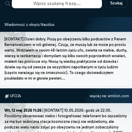
Szukaj
Wiadomość z okrętu Nautilus
[KONTAKT] Dzień dobry. Piszę po obejrzeniu kilku podcastów z Panem
Bernatowiczem w roli głównej. Czuję, że muszę lub że może po prostu
warto. Widziałem w swoim 48-letnim życiu ufo, światła na niebie, duchy,
wierzę w reinkarnację i domyślam się kilku swoich poprzednich wcieleń,
miałem też prorocze sny. Niosę tą wiedzę praktycznie od dziecka i
dziele się nią od zawsze ze wszystkimi napotkanymi w życiu ludźmi
(często narażając się na śmieszność). To czego doświadczyłem
poukładało w mi w głowie pewien...
UFO24
więcej na:
emilcin.com
Wt, 12 maj 2026 11:26
| [KONTAKT] 10.05.2026: godz ok 22:30.
Poszliśmy obserwować niebo i fotografować telefonem bo słyszeliśmy
za ma być widoczna stacja kosmiczna stacji nie widzieliśmy, ale
podczas wielu nastu zdjęć po obejrzeniu na jednym zobaczyliśmy