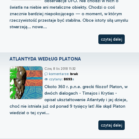
obserwacje UFO. Nie chodzi w nich o
światła na niebie ani metaliczne obiekty. Chodzi o coś
znacznie bardziej niepokojącego — o moment, w którym
rzeczywistość przestaje być stabilna. Obce istoty siłą umysłu
stwarzają... nowe...
czytaj dalej
ATLANTYDA WEDŁUG PLATONA
Czw, 8 lis 2018 11:32
komentarze:
brak
czytany:
8693
x
Około 360 r. p.n.e. grecki filozof Platon, w
dwóch dialogach - Timajos i Krytias -
opisał ukształtowanie Atlantydy i jej dzieje,
choć nie istniała już od ponad 9 tysięcy lat! Ale skąd Platon
wiedział o tej cywi...
czytaj dalej