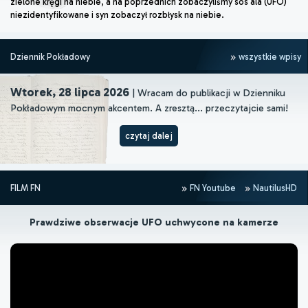
zielone kręgi na niebie, a na poprzednich zobaczyliśmy sos ala (UFO)
niezidentyfikowane i syn zobaczył rozbłysk na niebie.
Dziennik Pokładowy
wszystkie wpisy
Wtorek, 28 lipca 2026
| Wracam do publikacji w Dzienniku
Pokładowym mocnym akcentem. A zresztą... przeczytajcie sami!
czytaj dalej
FILM FN
FN Youtube
NautilusHD
Prawdziwe obserwacje UFO uchwycone na kamerze