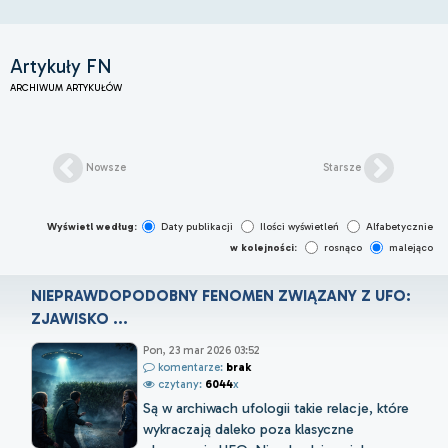
Artykuły FN
ARCHIWUM ARTYKUŁÓW
Nowsze
Starsze
Wyświetl według:
Daty publikacji
Ilości wyświetleń
Alfabetycznie
w kolejności:
rosnąco
malejąco
NIEPRAWDOPODOBNY FENOMEN ZWIĄZANY Z UFO:
ZJAWISKO ...
Pon, 23 mar 2026 03:52
komentarze:
brak
czytany:
6044
x
Są w archiwach ufologii takie relacje, które
wykraczają daleko poza klasyczne