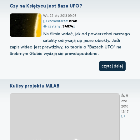
Czy na Księżycu jest Baza UFO?
Wt, 22 sty 2013 09:06
komentarze:
brak
czytany:
34874
x
Na filmie widać, jak od powierzchni naszego
satelity odrywają się jasne obiekty. Jeśli
zapis wideo jest prawdziwy, to teorie o "Bazach UFO" na
Srebrnym Globie wydają się prawdopodobne.
czytaj dalej
Kulisy projektu MILAB
Śr, 9
cze
2010
12:17