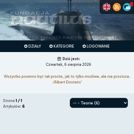
DZIAŁY
KATEGORIE
LOGOWANIE
Dziś jest:
Czwartek, 6 sierpnia 2026
Wszystko powinno być tak proste, jak to tylko możliwe, ale nie prostsze.
/Albert Einstein/
Strona
1 / 1
Artykułów:
6