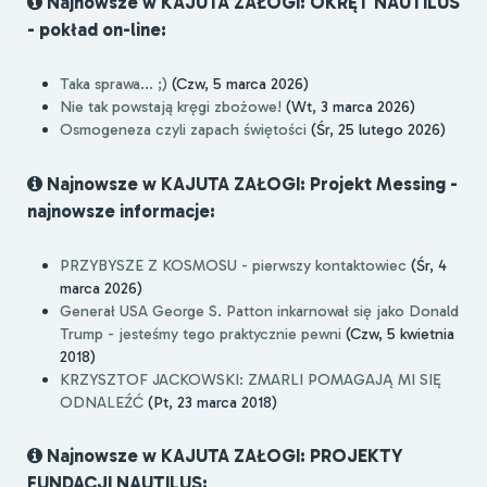
Najnowsze w KAJUTA ZAŁOGI: OKRĘT NAUTILUS
- pokład on-line:
Taka sprawa... ;)
(Czw, 5 marca 2026)
Nie tak powstają kręgi zbożowe!
(Wt, 3 marca 2026)
Osmogeneza czyli zapach świętości
(Śr, 25 lutego 2026)
Najnowsze w KAJUTA ZAŁOGI: Projekt Messing -
najnowsze informacje:
PRZYBYSZE Z KOSMOSU - pierwszy kontaktowiec
(Śr, 4
marca 2026)
Generał USA George S. Patton inkarnował się jako Donald
Trump - jesteśmy tego praktycznie pewni
(Czw, 5 kwietnia
2018)
KRZYSZTOF JACKOWSKI: ZMARLI POMAGAJĄ MI SIĘ
ODNALEŹĆ
(Pt, 23 marca 2018)
Najnowsze w KAJUTA ZAŁOGI: PROJEKTY
FUNDACJI NAUTILUS: