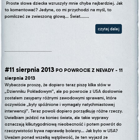
Proste słowa dziecka wzruszyły mnie chyba najbardziej. Jak
to komentować? Jedyne, co mi przychodzi na myśl, to
pomilczeć ze zwieszoną głową… Świat.......
czytaj dalej
#11 sierpnia 2013
PO POWROCIE Z NEVADY - 11
sierpnia 2013
Wybaczcie proszę, że dopiero teraz piszę kilka słów w
„Dzienniku Pokładowym”, ale po powrocie z USA dosłownie
zostałem zasypany różnymi zawodowymi sprawami, które
oczywiście „były spóźnione i wymagały natychmiastowej
interwencji”. Teraz powoli dopiero porządkuję różne rzeczy.
Uwielbiam jeździć na koniec świata, ale takie wyprawy
oznaczają kilkutygodniową nieobecność i potem powrót do
rzeczywistości bywa naprawdę bolesny… Jak było w USA?
Uważam ponad wszelką wątpliwość, że ten wyjazd ze