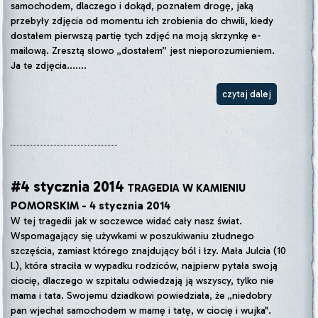
samochodem, dlaczego i dokąd, poznałem drogę, jaką
przebyły zdjęcia od momentu ich zrobienia do chwili, kiedy
dostałem pierwszą partię tych zdjęć na moją skrzynkę e-
mailową. Zresztą słowo „dostałem” jest nieporozumieniem.
Ja te zdjęcia.......
czytaj dalej
#4 stycznia 2014
TRAGEDIA W KAMIENIU
POMORSKIM - 4 stycznia 2014
W tej tragedii jak w soczewce widać cały nasz świat.
Wspomagający się używkami w poszukiwaniu złudnego
szczęścia, zamiast którego znajdujący ból i łzy. Mała Julcia (10
l.), która straciła w wypadku rodziców, najpierw pytała swoją
ciocię, dlaczego w szpitalu odwiedzają ją wszyscy, tylko nie
mama i tata. Swojemu dziadkowi powiedziała, że „niedobry
pan wjechał samochodem w mamę i tatę, w ciocię i wujka".