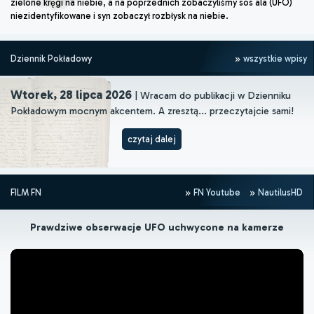
zielone kręgi na niebie, a na poprzednich zobaczyliśmy sos ala (UFO)
niezidentyfikowane i syn zobaczył rozbłysk na niebie.
Dziennik Pokładowy
wszystkie wpisy
Wtorek, 28 lipca 2026
| Wracam do publikacji w Dzienniku
Pokładowym mocnym akcentem. A zresztą... przeczytajcie sami!
czytaj dalej
FILM FN
FN Youtube
NautilusHD
Prawdziwe obserwacje UFO uchwycone na kamerze