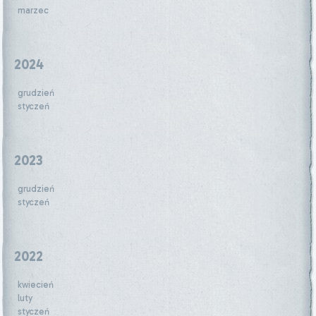
marzec
2024
grudzień
styczeń
2023
grudzień
styczeń
2022
kwiecień
luty
styczeń