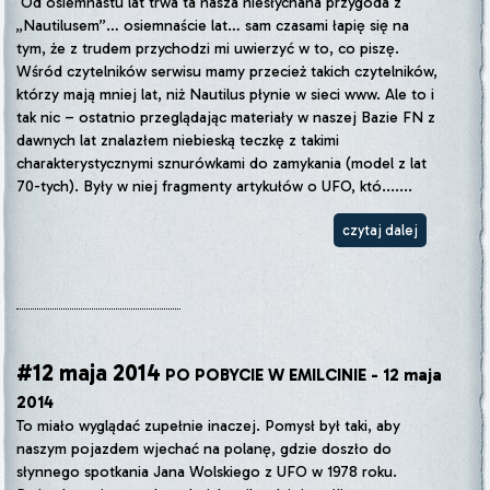
Od osiemnastu lat trwa ta nasza niesłychana przygoda z
„Nautilusem”… osiemnaście lat… sam czasami łapię się na
tym, że z trudem przychodzi mi uwierzyć w to, co piszę.
Wśród czytelników serwisu mamy przecież takich czytelników,
którzy mają mniej lat, niż Nautilus płynie w sieci www. Ale to i
tak nic – ostatnio przeglądając materiały w naszej Bazie FN z
dawnych lat znalazłem niebieską teczkę z takimi
charakterystycznymi sznurówkami do zamykania (model z lat
70-tych). Były w niej fragmenty artykułów o UFO, któ.......
czytaj dalej
#12 maja 2014
PO POBYCIE W EMILCINIE - 12 maja
2014
To miało wyglądać zupełnie inaczej. Pomysł był taki, aby
naszym pojazdem wjechać na polanę, gdzie doszło do
słynnego spotkania Jana Wolskiego z UFO w 1978 roku.