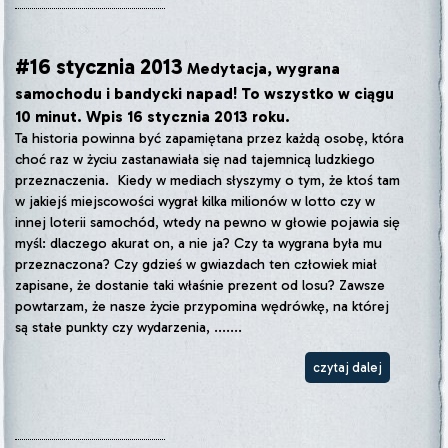
#16 stycznia 2013
Medytacja, wygrana
samochodu i bandycki napad! To wszystko w ciągu
10 minut. Wpis 16 stycznia 2013 roku.
Ta historia powinna być zapamiętana przez każdą osobę, która
choć raz w życiu zastanawiała się nad tajemnicą ludzkiego
przeznaczenia. Kiedy w mediach słyszymy o tym, że ktoś tam
w jakiejś miejscowości wygrał kilka milionów w lotto czy w
innej loterii samochód, wtedy na pewno w głowie pojawia się
myśl: dlaczego akurat on, a nie ja? Czy ta wygrana była mu
przeznaczona? Czy gdzieś w gwiazdach ten człowiek miał
zapisane, że dostanie taki właśnie prezent od losu? Zawsze
powtarzam, że nasze życie przypomina wędrówkę, na której
są stałe punkty czy wydarzenia, .......
czytaj dalej