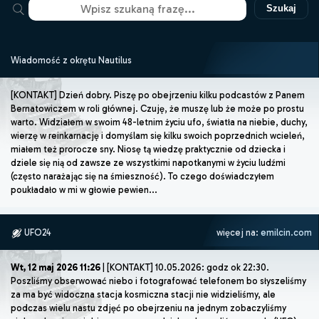
Szukaj
Wiadomość z okrętu Nautilus
[KONTAKT] Dzień dobry. Piszę po obejrzeniu kilku podcastów z Panem
Bernatowiczem w roli głównej. Czuję, że muszę lub że może po prostu
warto. Widziałem w swoim 48-letnim życiu ufo, światła na niebie, duchy,
wierzę w reinkarnację i domyślam się kilku swoich poprzednich wcieleń,
miałem też prorocze sny. Niosę tą wiedzę praktycznie od dziecka i
dziele się nią od zawsze ze wszystkimi napotkanymi w życiu ludźmi
(często narażając się na śmieszność). To czego doświadczyłem
poukładało w mi w głowie pewien...
UFO24
więcej na:
emilcin.com
Wt, 12 maj 2026 11:26
| [KONTAKT] 10.05.2026: godz ok 22:30.
Poszliśmy obserwować niebo i fotografować telefonem bo słyszeliśmy
za ma być widoczna stacja kosmiczna stacji nie widzieliśmy, ale
podczas wielu nastu zdjęć po obejrzeniu na jednym zobaczyliśmy