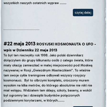
wszystkich naszych ostatnich wypraw .......
czytaj dalej
#22 maja 2013
ROSYJSKI KOSMONAUTA O UFO -
wpis w Dzienniku 22 maja 2013
To był ten niezwykły rok 1998. Jako polski dziennikarz
dołączyłem do grupy kilkunastu osób z całego świata, które
miały okazję zamieszkać w małej miejscowości pod Moskwą
nazywanej w Rosji „Gwiezdnym Miasteczkiem”. To właśnie
tam swoje cykle treningowe odbywali wszyscy rosyjscy
kosmonauci. Był to olbrzymi kompleks, otoczony murem
wysokim na kilka metrów, do którego absolutnie nie nikt nie
miał wstępu. Widziałem tam sklepy, szkoły, baseny, a wokół
był ogromny las i dziesiątki budynków połączonych
podziemnymi korytarzami, w których.......