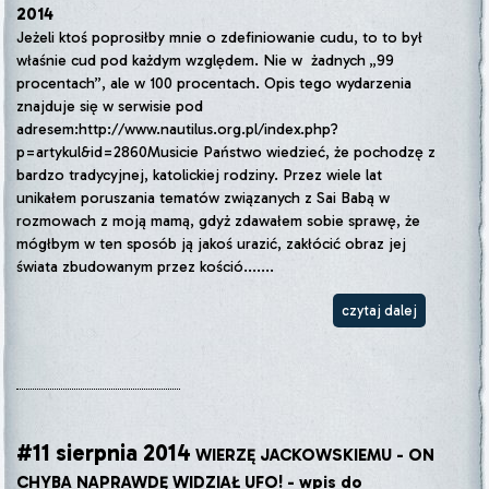
2014
Jeżeli ktoś poprosiłby mnie o zdefiniowanie cudu, to to był
właśnie cud pod każdym względem. Nie w żadnych „99
procentach”, ale w 100 procentach. Opis tego wydarzenia
znajduje się w serwisie pod
adresem:http://www.nautilus.org.pl/index.php?
p=artykul&id=2860Musicie Państwo wiedzieć, że pochodzę z
bardzo tradycyjnej, katolickiej rodziny. Przez wiele lat
unikałem poruszania tematów związanych z Sai Babą w
rozmowach z moją mamą, gdyż zdawałem sobie sprawę, że
mógłbym w ten sposób ją jakoś urazić, zakłócić obraz jej
świata zbudowanym przez kośció.......
czytaj dalej
#11 sierpnia 2014
WIERZĘ JACKOWSKIEMU - ON
CHYBA NAPRAWDĘ WIDZIAŁ UFO! - wpis do