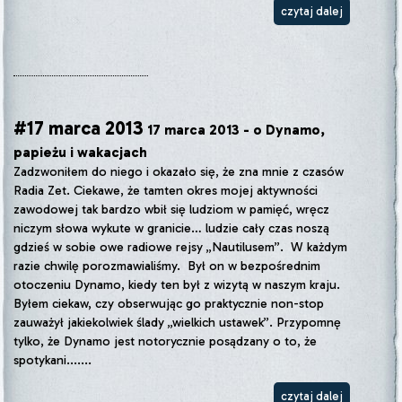
czytaj dalej
#17 marca 2013
17 marca 2013 - o Dynamo,
papieżu i wakacjach
Zadzwoniłem do niego i okazało się, że zna mnie z czasów
Radia Zet. Ciekawe, że tamten okres mojej aktywności
zawodowej tak bardzo wbił się ludziom w pamięć, wręcz
niczym słowa wykute w granicie… ludzie cały czas noszą
gdzieś w sobie owe radiowe rejsy „Nautilusem”. W każdym
razie chwilę porozmawialiśmy. Był on w bezpośrednim
otoczeniu Dynamo, kiedy ten był z wizytą w naszym kraju.
Byłem ciekaw, czy obserwując go praktycznie non-stop
zauważył jakiekolwiek ślady „wielkich ustawek”. Przypomnę
tylko, że Dynamo jest notorycznie posądzany o to, że
spotykani.......
czytaj dalej