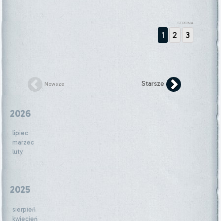
STRONA
1
2
3
Starsze
Nowsze
2026
lipiec
marzec
luty
2025
sierpień
kwiecień