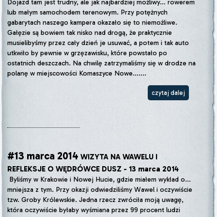
Dojazd tam jest trudny, ale jak najbardziej możliwy… rowerem
lub małym samochodem terenowym. Przy potężnych
gabarytach naszego kampera okazało się to niemożliwe.
Gałęzie są bowiem tak nisko nad drogą, że praktycznie
musielibyśmy przez cały dzień je usuwać, a potem i tak auto
utkwiło by pewnie w grzęzawisku, które powstało po
ostatnich deszczach. Na chwilę zatrzymaliśmy się w drodze na
polanę w miejscowości Komaszyce Nowe.......
czytaj dalej
#13 marca 2014
WIZYTA NA WAWELU I
REFLEKSJE O WĘDRÓWCE DUSZ - 13 marca 2014
Byliśmy w Krakowie i Nowej Hucie, gdzie miałem wykład o...
mniejsza z tym. Przy okazji odwiedziliśmy Wawel i oczywiście
tzw. Groby Królewskie. Jedna rzecz zwróciła moją uwagę,
która oczywiście byłaby wyśmiana przez 99 procent ludzi