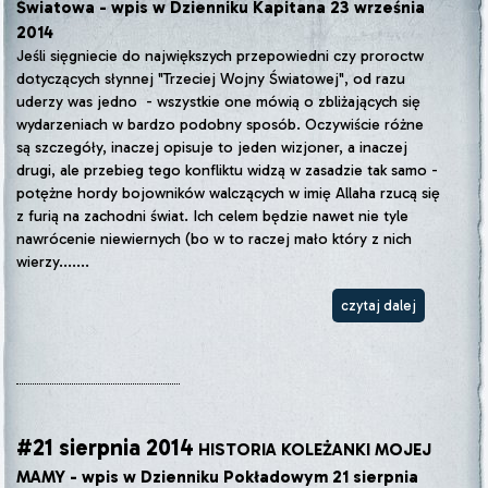
Światowa - wpis w Dzienniku Kapitana 23 września
2014
Jeśli sięgniecie do największych przepowiedni czy proroctw
dotyczących słynnej "Trzeciej Wojny Światowej", od razu
uderzy was jedno - wszystkie one mówią o zbliżających się
wydarzeniach w bardzo podobny sposób. Oczywiście różne
są szczegóły, inaczej opisuje to jeden wizjoner, a inaczej
drugi, ale przebieg tego konfliktu widzą w zasadzie tak samo -
potężne hordy bojowników walczących w imię Allaha rzucą się
z furią na zachodni świat. Ich celem będzie nawet nie tyle
nawrócenie niewiernych (bo w to raczej mało który z nich
wierzy.......
czytaj dalej
#21 sierpnia 2014
HISTORIA KOLEŻANKI MOJEJ
MAMY - wpis w Dzienniku Pokładowym 21 sierpnia