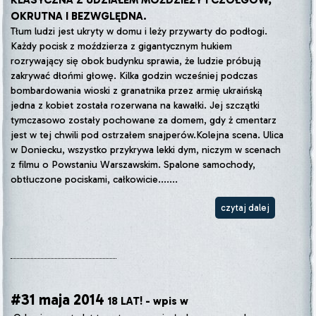
OKRUTNA I BEZWGLĘDNA.
Tłum ludzi jest ukryty w domu i leży przywarty do podłogi.
Każdy pocisk z moździerza z gigantycznym hukiem
rozrywający się obok budynku sprawia, że ludzie próbują
zakrywać dłońmi głowę. Kilka godzin wcześniej podczas
bombardowania wioski z granatnika przez armię ukraińską
jedna z kobiet została rozerwana na kawałki. Jej szczątki
tymczasowo zostały pochowane za domem, gdy ż cmentarz
jest w tej chwili pod ostrzałem snajperów.Kolejna scena. Ulica
w Doniecku, wszystko przykrywa lekki dym, niczym w scenach
z filmu o Powstaniu Warszawskim. Spalone samochody,
obtłuczone pociskami, całkowicie.......
czytaj dalej
#31 maja 2014
18 LAT! - wpis w