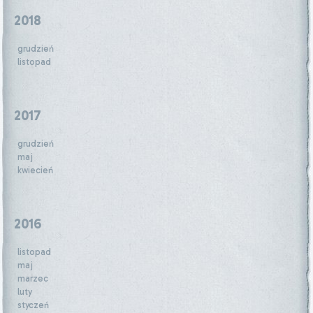
2018
grudzień
listopad
2017
grudzień
maj
kwiecień
2016
listopad
maj
marzec
luty
styczeń