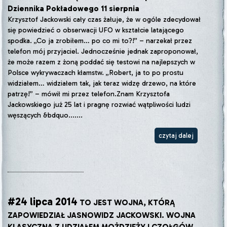
Dziennika Pokładowego 11 sierpnia
Krzysztof Jackowski cały czas żałuje, że w ogóle zdecydował
się powiedzieć o obserwacji UFO w kształcie latającego
spodka. „Co ja zrobiłem… po co mi to?!” – narzekał przez
telefon mój przyjaciel. Jednocześnie jednak zaproponował,
że może razem z żoną poddać się testowi na najlepszych w
Polsce wykrywaczach kłamstw. „Robert, ja to po prostu
widziałem… widziałem tak, jak teraz widzę drzewo, na które
patrzę!” – mówił mi przez telefon.Znam Krzysztofa
Jackowskiego już 25 lat i pragnę rozwiać wątpliwości ludzi
węszących &bdquo.......
czytaj dalej
#24 lipca 2014
TO JEST WOJNA, KTÓRĄ
ZAPOWIEDZIAŁ JASNOWIDZ JACKOWSKI. WOJNA
KLASYCZNA Z UDZIAŁEM MOŻDZIEŻY I CZOŁGÓW,