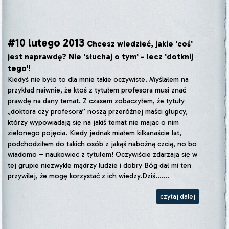
#10 lutego 2013
Chcesz wiedzieć, jakie 'coś'
jest naprawdę? Nie 'słuchaj o tym' - lecz 'dotknij
tego'!
Kiedyś nie było to dla mnie takie oczywiste. Myślałem na
przykład naiwnie, że ktoś z tytułem profesora musi znać
prawdę na dany temat. Z czasem zobaczyłem, że tytuły
„doktora czy profesora” noszą przeróżnej maści głupcy,
którzy wypowiadają się na jakiś temat nie mając o nim
zielonego pojęcia. Kiedy jednak miałem kilkanaście lat,
podchodziłem do takich osób z jakąś nabożną czcią, no bo
wiadomo – naukowiec z tytułem! Oczywiście zdarzają się w
tej grupie niezwykle mądrzy ludzie i dobry Bóg dał mi ten
przywilej, że mogę korzystać z ich wiedzy.Dziś.......
czytaj dalej