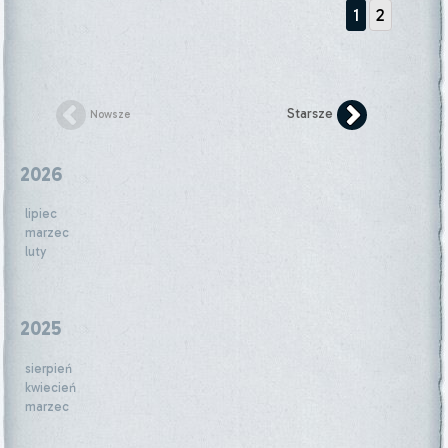
1
2
Starsze
Nowsze
2026
lipiec
marzec
luty
2025
sierpień
kwiecień
marzec