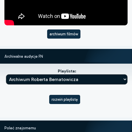
archiwum filmów
Archiwalne audycje FN
Playlista:
rozwiń playlistę
Poleć znajomemu