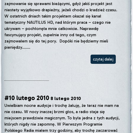
zajmowanie się sprawami bieżącymi, gdyż jakiś projekt jest
niestety wyjątkowo drapieżny, jeżeli chodzi o kradzież czasu.
W ostatnich dniach takim projektem okazał się kanał
tematyczny NAUTILUS HD, nad którym praca – czego nie
ukrywam – pochłonęła mnie całkowicie. Naprawdę
fascynujący projekt, zupełnie inny od tego, czym
zajmowałem się do tej pory. Dopóki nie będziemy mieli
pieniędzy.......
czytaj dalej
#10 lutego 2010
8 lutego 2010
Uwielbiam nocne audycje i trochę żałuję, że teraz nie mam na
nie czasu. W nocy inaczej brzmi głos, a radio staje się
miejscem prawdziwie magicznym. To była jedna z tych audycji,
których nigdy nie zapomnę. W Pierwszym Programie
Polskiego Radia miałem trzy godziny, aby trochę zaczarować