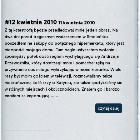
#12 kwietnia 2010
11 kwietnia 2010
Z tą katastrofą będzie prześladował mnie jeden obraz. Na
dwa dni przed tragicznym wydarzeniem w Smoleńsku
poszedłem na zakupy do potężnego hipermarketu, który jest
nieopodal mojego domu. Tam nagle usłyszałem wołanie i
spomiędzy półek dostrzegłem wychylającego się Andrzeja
Przewoźnika, który dostrzegł mnie i pomachał ręką na
przywitanie coś miłego wykrzykując w moim kierunku. Wiele
razy był moim gościem w telewizji, rozmawialiśmy także
nieskończoną ilość razy o Katyniu, ale także spotykaliśmy się
w różnych miejscach i okolicznościach. Znałem go i bardzo
ceniłem za imponującą.......
czytaj dalej