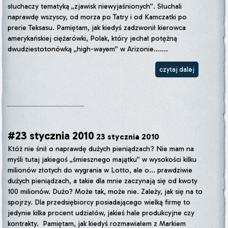
słuchaczy tematyką „zjawisk niewyjaśnionych”. Słuchali
naprawdę wszyscy, od morza po Tatry i od Kamczatki po
prerie Teksasu. Pamiętam, jak kiedyś zadzwonił kierowca
amerykańskiej ciężarówki, Polak, który jechał potężną
dwudziestotonówką „high-wayem” w Arizonie.......
czytaj dalej
#23 stycznia 2010
23 stycznia 2010
Któż nie śnił o naprawdę dużych pieniądzach? Nie mam na
myśli tutaj jakiegoś „śmiesznego majątku” w wysokości kilku
milionów złotych do wygrania w Lotto, ale o... prawdziwie
dużych pieniądzach, a takie dla mnie zaczynają się od kwoty
100 milionów. Dużo? Może tak, może nie. Zależy, jak się na to
spojrzy. Dla przedsiębiorcy posiadającego wielką firmę to
jedynie kilka procent udziałów, jakieś hale produkcyjne czy
kontrakty. Pamiętam, jak kiedyś rozmawiałem z Markiem