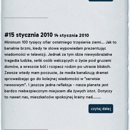
#15 stycznia 2010
14 stycznia 2010
Minimum 100 tysięcy ofiar ostatniego trzęsienia ziemi... Jak to
banalnie brzmi, kiedy te słowa wypowiadam prezentując
wiadomości w telewizji. Jednak za tym idzie niewyobrażalna
tragedia ludzka, setki osób walczących o życie pod gruzami
domów, a wreszcie ból i rozpacz rodzin po utracie bliskich.
Zawsze wtedy mam poczucie, że media banalizują dramat
sprowadzając go do kolejnej wiadomości w "serwisie
newsowym". I jeszcze jedna refleksja - nasza planeta jest
bardzo niebezpiecznym miejscem dla żywych istot. Dotyczy
to nawet nas, mieszkańców spokojnej krainy nad.......
czytaj dalej