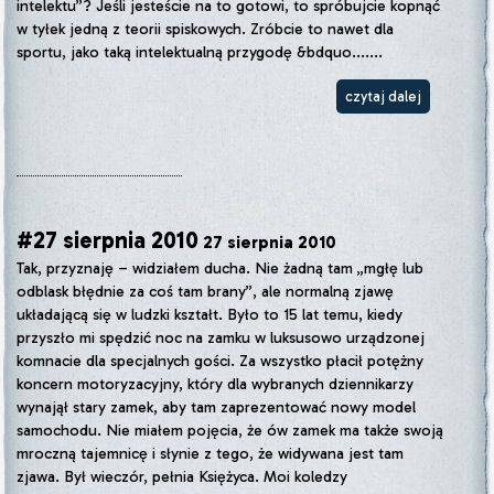
intelektu”? Jeśli jesteście na to gotowi, to spróbujcie kopnąć
w tyłek jedną z teorii spiskowych. Zróbcie to nawet dla
sportu, jako taką intelektualną przygodę &bdquo.......
czytaj dalej
#27 sierpnia 2010
27 sierpnia 2010
Tak, przyznaję – widziałem ducha. Nie żadną tam „mgłę lub
odblask błędnie za coś tam brany”, ale normalną zjawę
układającą się w ludzki kształt. Było to 15 lat temu, kiedy
przyszło mi spędzić noc na zamku w luksusowo urządzonej
komnacie dla specjalnych gości. Za wszystko płacił potężny
koncern motoryzacyjny, który dla wybranych dziennikarzy
wynajął stary zamek, aby tam zaprezentować nowy model
samochodu. Nie miałem pojęcia, że ów zamek ma także swoją
mroczną tajemnicę i słynie z tego, że widywana jest tam
zjawa. Był wieczór, pełnia Księżyca. Moi koledzy