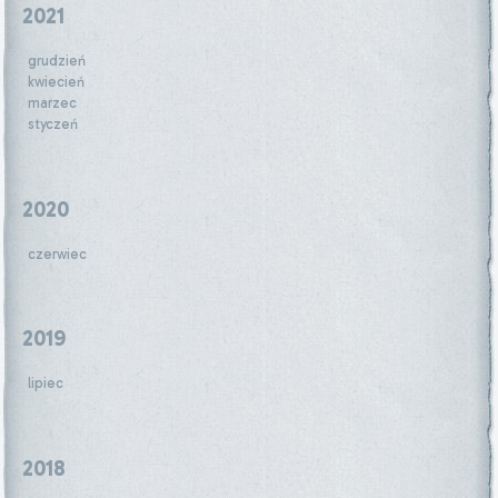
2021
grudzień
kwiecień
marzec
styczeń
2020
czerwiec
2019
lipiec
2018