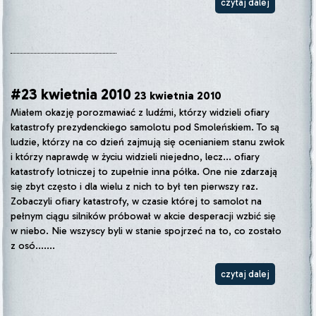
czytaj dalej
#23 kwietnia 2010
23 kwietnia 2010
Miałem okazję porozmawiać z ludźmi, którzy widzieli ofiary
katastrofy prezydenckiego samolotu pod Smoleńskiem. To są
ludzie, którzy na co dzień zajmują się ocenianiem stanu zwłok
i którzy naprawdę w życiu widzieli niejedno, lecz... ofiary
katastrofy lotniczej to zupełnie inna półka. One nie zdarzają
się zbyt często i dla wielu z nich to był ten pierwszy raz.
Zobaczyli ofiary katastrofy, w czasie której to samolot na
pełnym ciągu silników próbował w akcie desperacji wzbić się
w niebo. Nie wszyscy byli w stanie spojrzeć na to, co zostało
z osó.......
czytaj dalej