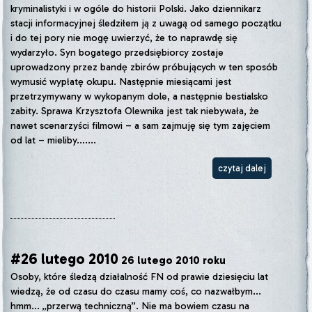
kryminalistyki i w ogóle do historii Polski. Jako dziennikarz
stacji informacyjnej śledziłem ją z uwagą od samego początku
i do tej pory nie mogę uwierzyć, że to naprawdę się
wydarzyło. Syn bogatego przedsiębiorcy zostaje
uprowadzony przez bandę zbirów próbujących w ten sposób
wymusić wypłatę okupu. Następnie miesiącami jest
przetrzymywany w wykopanym dole, a następnie bestialsko
zabity. Sprawa Krzysztofa Olewnika jest tak niebywała, że
nawet scenarzyści filmowi – a sam zajmuję się tym zajęciem
od lat – mieliby.......
czytaj dalej
#26 lutego 2010
26 lutego 2010 roku
Osoby, które śledzą działalność FN od prawie dziesięciu lat
wiedzą, że od czasu do czasu mamy coś, co nazwałbym...
hmm... „przerwą techniczną”. Nie ma bowiem czasu na