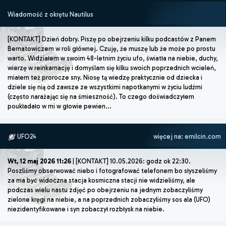
Wiadomość z okrętu Nautilus
[KONTAKT] Dzień dobry. Piszę po obejrzeniu kilku podcastów z Panem
Bernatowiczem w roli głównej. Czuję, że muszę lub że może po prostu
warto. Widziałem w swoim 48-letnim życiu ufo, światła na niebie, duchy,
wierzę w reinkarnację i domyślam się kilku swoich poprzednich wcieleń,
miałem też prorocze sny. Niosę tą wiedzę praktycznie od dziecka i
dziele się nią od zawsze ze wszystkimi napotkanymi w życiu ludźmi
(często narażając się na śmieszność). To czego doświadczyłem
poukładało w mi w głowie pewien...
UFO24
więcej na:
emilcin.com
Wt, 12 maj 2026 11:26
| [KONTAKT] 10.05.2026: godz ok 22:30.
Poszliśmy obserwować niebo i fotografować telefonem bo słyszeliśmy
za ma być widoczna stacja kosmiczna stacji nie widzieliśmy, ale
podczas wielu nastu zdjęć po obejrzeniu na jednym zobaczyliśmy
zielone kręgi na niebie, a na poprzednich zobaczyliśmy sos ala (UFO)
niezidentyfikowane i syn zobaczył rozbłysk na niebie.