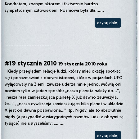
Kondratem, znanym aktorem i faktycznie bardzo
sympatycznym człowiekiem. Rozmowa była dla.......
czytaj dalej
#19 stycznia 2010
19 stycznia 2010 roku
Kiedy przeglądam relacje ludzi, którzy mieli okazję spotkać
się i porozmawiać z obcymi istotami, które w pojazdach UFO
wylądowały na Ziemi, zawsze uderza mnie jedno. Mówią oni
bowiem tylko w jeden sposób: „nasza planeta należy do...”,
„nasza rasa zamieszkująca planetę X już dawno zauważyła,
że...”, „nasza cywilizacja zamieszkująca kilka planet w układzie
X jest od dawna pozbawiona...” itp. Nigdy, ale to absolutnie
nigdy (a przypadków wiarygodnych rozmów ludzi z obcymi są
tysiące) nie usłyszeliśmy: „.......
czytaj dalej