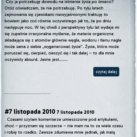
Czy ja potrzebuję dowodu na istnienie życia po śmierci?
Otóż oświadczam, że nie potrzebuję. Po tylu latach
zajmowania się zjawiskami niewyjaśnionymi traktuję to
bowiem jako coś równie oczywistego jak to, że po dniu
następuje noc. W tej chwili z perspektywy tylu lat wydaje mi
się zupełnie irracjonalne myślenie, że materia organiczna
składająca się z atomów głównie węgla, wodoru i tlenu nagle
może sama z siebie „wygenerować życie”. Życie, które może
poruszać się, cierpieć, cieszyć się i tak dalej – to dla mnie
oczywisty absurd. Jasne jest.......
czytaj dalej
#7 listopada 2010
7 listopada 2010
Czasami czytam komentarze umieszczone pod artykułami,
choć – przyznam się szczerze – nie mam na to za wiele czasu
i robię to rzadko. Zawsze zdumiewa mnie jednak, jak małą