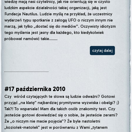
wiedzę mają nasi czytelnicy, jak nie orientują się w czysto
ludzkim aspekcie działalności takiej organizacji, jaką jest
Fundacja Nautilus. Ludzie myślą na przykład, że uczestnicy
wydarzeń typu spotkanie z załogą UFO o niczym innym nie
marzą, jak tylko „dostać się do mediów”. Oczywisty idiotyzm
tego myślenia jest jasny dla każdego, kto kiedykolwiek
próbował namówić takie.......
czytaj dalej
#17 października 2010
Czy wśród czytających te słowa są ludzie odważni? Gotowi
przyjąć „na klatę” najbardziej prymitywne wyzwiska i obelgi? ;)
Tak?! To wspaniale! Mam dla takich osób znakomity test. Czy
jesteście gotowi dowiedzieć się o sobie, że jesteście zerami?
Że „o niczym nie macie pojęcia”? Że byle nastoletni
„koziołek-matołek” jest w porównaniu z Wami „tytanem