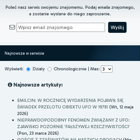
Poleć nasz serwis swojemu znajomemu. Podaj emaila znajomego,
a zostanie wysłane do niego zaproszenie.
Najnowsze w serwisie
Wyświetl:
Działy
Chronologicznie | Max:
Najnowsze artykuły:
EMILCIN: W ROCZNICĘ WYDARZENIA POJAWIŁ SIĘ
ŚWIADEK PRZELOTU OBIEKTU UFO W 1978!
(Wt, 12 maja
2026)
NIEPRAWDOPODOBNY FENOMEN ZWIĄZANY Z UFO:
ZJAWISKO POZORNIE 'FAŁSZYWEJ RZECZYWISTOŚCI'
(Pon, 23 marca 2026)
GOŚCIE Z ZZAŚWIATÓW NA NASZYCH DROGACH
(Nie,