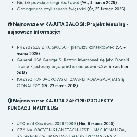
Nie tak powstają kręgi zbożowe!
(Wt, 3 marca 2026)
Osmogeneza czyli zapach świętości
(Śr, 25 lutego 2026)
Najnowsze w KAJUTA ZAŁOGI: Projekt Messing -
najnowsze informacje:
PRZYBYSZE Z KOSMOSU - pierwszy kontaktowiec
(Śr, 4
marca 2026)
Generał USA George S. Patton inkarnował się jako Donald
Trump - jesteśmy tego praktycznie pewni
(Czw, 5 kwietnia
2018)
KRZYSZTOF JACKOWSKI: ZMARLI POMAGAJĄ MI SIĘ
ODNALEŹĆ
(Pt, 23 marca 2018)
Najnowsze w KAJUTA ZAŁOGI: PROJEKTY
FUNDACJI NAUTILUS:
UFO nad Olszówką 2008/2009
(Nie, 8 marca 2026)
CZY NA OBCYCH PLANETACH JEST... NACJONALIZM,
SĄ GREANICE, PAŃSTWA I EGOISTYCZMA GRA Z