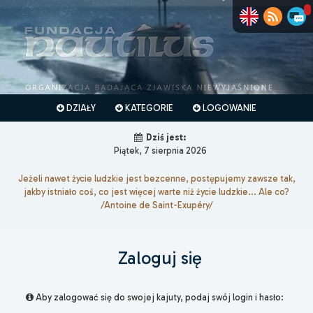
DZIAŁY
KATEGORIE
LOGOWANIE
Dziś jest:
Piątek, 7 sierpnia 2026
Jeżeli nawet życie ludzkie jest bezcenne, postępujemy zawsze tak,
jakby istniało coś, co jest więcej warte niż życie ludzkie... Ale co?
/Antoine de Saint-Exupéry/
Zaloguj się
Aby zalogować się do swojej kajuty, podaj swój login i hasło: