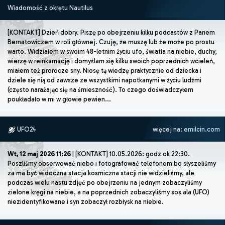
Wiadomość z okrętu Nautilus
[KONTAKT] Dzień dobry. Piszę po obejrzeniu kilku podcastów z Panem
Bernatowiczem w roli głównej. Czuję, że muszę lub że może po prostu
warto. Widziałem w swoim 48-letnim życiu ufo, światła na niebie, duchy,
wierzę w reinkarnację i domyślam się kilku swoich poprzednich wcieleń,
miałem też prorocze sny. Niosę tą wiedzę praktycznie od dziecka i
dziele się nią od zawsze ze wszystkimi napotkanymi w życiu ludźmi
(często narażając się na śmieszność). To czego doświadczyłem
poukładało w mi w głowie pewien...
UFO24
więcej na:
emilcin.com
Wt, 12 maj 2026 11:26
| [KONTAKT] 10.05.2026: godz ok 22:30.
Poszliśmy obserwować niebo i fotografować telefonem bo słyszeliśmy
za ma być widoczna stacja kosmiczna stacji nie widzieliśmy, ale
podczas wielu nastu zdjęć po obejrzeniu na jednym zobaczyliśmy
zielone kręgi na niebie, a na poprzednich zobaczyliśmy sos ala (UFO)
niezidentyfikowane i syn zobaczył rozbłysk na niebie.