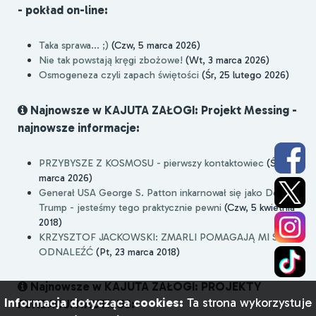
- pokład on-line:
Taka sprawa... ;)
(Czw, 5 marca 2026)
Nie tak powstają kręgi zbożowe!
(Wt, 3 marca 2026)
Osmogeneza czyli zapach świętości
(Śr, 25 lutego 2026)
Najnowsze w KAJUTA ZAŁOGI: Projekt Messing -
najnowsze informacje:
PRZYBYSZE Z KOSMOSU - pierwszy kontaktowiec
(Śr, 4
marca 2026)
Generał USA George S. Patton inkarnował się jako Donald
Trump - jesteśmy tego praktycznie pewni
(Czw, 5 kwietnia
2018)
KRZYSZTOF JACKOWSKI: ZMARLI POMAGAJĄ MI SIĘ
ODNALEŹĆ
(Pt, 23 marca 2018)
Najnowsze w KAJUTA ZAŁOGI: PROJEKTY
Informacja dotycząca cookies:
Ta strona wykorzystuje
FUNDACJI NAUTILUS: