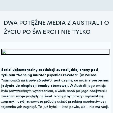
DWA POTĘŻNE MEDIA Z AUSTRALII O
ŻYCIU PO ŚMIERCI I NIE TYLKO
Serial dokumentalny produkcji australijskiej znany pod
tytułem "Sensing murder psychics reveled" (w Polsce
"
Jasnowidz na tropie zbrodni
") jest czymś, co można porównać
jedynie do eksplozji bomby atomowej.
W Australii jego emisja
była powszechnym wydarzeniem, a wiele osób po jego obejrzeniu
zmieniło swoje poglądy na świat. Pomysł był prosty i wydawał się
„ograny”, czyli jasnowidze próbują ustalić przebieg morderstw czy
tajemniczych zaginięć. To już było! – ktoś powie, ale… nie ma racji.