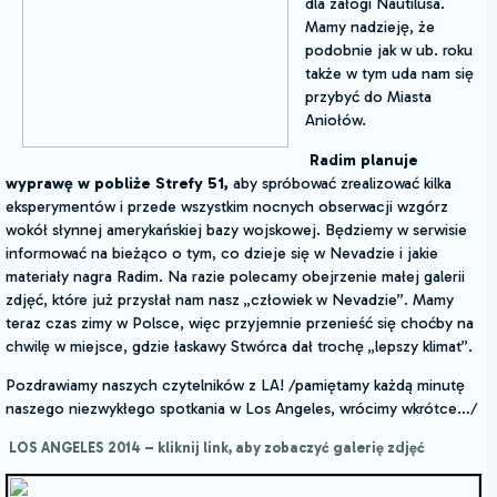
dla załogi Nautilusa.
Mamy nadzieję, że
podobnie jak w ub. roku
także w tym uda nam się
przybyć do Miasta
Aniołów.
Radim planuje
wyprawę w pobliże Strefy 51,
aby spróbować zrealizować kilka
eksperymentów i przede wszystkim nocnych obserwacji wzgórz
wokół słynnej amerykańskiej bazy wojskowej. Będziemy w serwisie
informować na bieżąco o tym, co dzieje się w Nevadzie i jakie
materiały nagra Radim. Na razie polecamy obejrzenie małej galerii
zdjęć, które już przysłał nam nasz „człowiek w Nevadzie”. Mamy
teraz czas zimy w Polsce, więc przyjemnie przenieść się choćby na
chwilę w miejsce, gdzie łaskawy Stwórca dał trochę „lepszy klimat”.
Pozdrawiamy naszych czytelników z LA! /pamiętamy każdą minutę
naszego niezwykłego spotkania w Los Angeles, wrócimy wkrótce…/
LOS ANGELES 2014 – kliknij link, aby zobaczyć galerię zdjęć