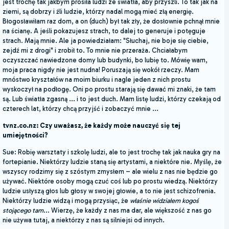
jest trochę tak jakbym prosiła ludzi ze światła, aby przyszli. To tak jak na
ziemi, są dobrzy i źli ludzie, którzy nadal mogą mieć złą energię.
Błogosławiłam raz dom, a on (duch) był tak zły, że dosłownie pchnął mnie
na ścianę. A jeśli pokazujesz strach, to dalej to generuje i potęguje
strach. Mają mnie. Ale ja powiedziałam: "Słuchaj, nie boje się ciebie,
zejdź mi z drogi" i zrobił to. To mnie nie przeraża. Chciałabym
oczyszczać nawiedzone domy lub budynki, bo lubię to. Mówię wam,
moja praca nigdy nie jest nudna! Poruszają się wokół rzeczy. Mam
mnóstwo kryształów na moim biurku i nagle jeden z nich prostu
wyskoczył na podłogę. Oni po prostu starają się dawać mi znaki, że tam
są. Lub światła zgasną ... i to jest duch. Mam listę ludzi, którzy czekają od
czterech lat, którzy chcą przyjść i zobaczyć mnie ...
tvnz.co.nz: Czy uważasz, że każdy może nauczyć się tej
umiejętności?
Sue: Robię warsztaty i szkolę ludzi, ale to jest trochę tak jak nauka gry na
fortepianie. Niektórzy ludzie staną się artystami, a niektóre nie. Myślę, że
wszyscy rodzimy się z szóstym zmysłem – ale wielu z nas nie będzie go
używać. Niektóre osoby mogą czuć coś lub po prostu wiedzą. Niektórzy
ludzie usłyszą głos lub głosy w swojej głowie, a to nie jest schizofrenia.
Niektórzy ludzie widzą i mogą przysiąc, że
właśnie widziałem kogoś
stojącego tam
... Wierzę, że każdy z nas ma dar, ale większość z nas go
nie używa tutaj, a niektórzy z nas są silniejsi od innych.