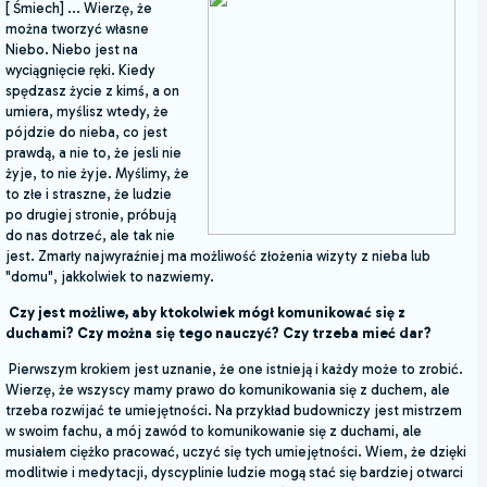
[ Śmiech] ... Wierzę, że
można tworzyć własne
Niebo. Niebo jest na
wyciągnięcie ręki. Kiedy
spędzasz życie z kimś, a on
umiera, myślisz wtedy, że
pójdzie do nieba, co jest
prawdą, a nie to, że jesli nie
żyje, to nie żyje. Myślimy, że
to złe i straszne, że ludzie
po drugiej stronie, próbują
do nas dotrzeć, ale tak nie
jest. Zmarły najwyraźniej ma możliwość złożenia wizyty z nieba lub
"domu", jakkolwiek to nazwiemy.
Czy jest możliwe, aby ktokolwiek mógł komunikować się z
duchami? Czy można się tego
nauczyć? Czy trzeba mieć dar?
Pierwszym krokiem jest uznanie, że one istnieją i każdy może to zrobić.
Wierzę, że wszyscy mamy prawo do komunikowania się z duchem, ale
trzeba rozwijać te umiejętności. Na przykład budowniczy jest mistrzem
w swoim fachu, a mój zawód to komunikowanie się z duchami, ale
musiałem ciężko pracować, uczyć się tych umiejętności. Wiem, że dzięki
modlitwie i medytacji, dyscyplinie ludzie mogą stać się bardziej otwarci