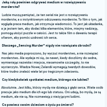
Jaką rolę powinien odgrywać medium w rozwiązywaniu
morderstw?
Ludzie muszą pamiętać, że ten serial nie jest o rozwiązywaniu
morderstw, a o instynktownym odczuwaniu morderstw. To film o tym, jak
wygląda praca medium, jak otrzymuje wiadomości. To jest jak układanka,
a ja jestem tam, aby dodać kilka elementów, które, miejmy nadzieję,
pomogą ułożyć puzzle w całości. Jest to także film o dawaniu terapii
ofiarom, aby pomóc uzdrowić ich serca.
Dlaczego „Sensing Murder” nigdy nie rozwiązało zbrodni?
Nas jako media poproszono, by wyczuć morderstwo, a nie rozwiązać
morderstwo. Ale wydaje mi się, że nawet, kiedy doszliśmy do sedna,
wymieniając nazwiska i miejsca, niesamowite szczegóły, to nie
wystarczyło. Władze Nowej Zelandii wymagają twardych dowodów,
które trudno znaleźć wiele lat po tragicznym zdarzeniu.
Czy kiedykolwiek spotkałeś medium, którego nie lubiłeś?
Absolutnie. Jest kilku, którzy myślę nie działają z głębi serca. Wiele osób
pracuje jako medium dla ich ego lub statusu. Oni udają, bo myślą, że są
medium, ale nie są. Nie rozmawiają z nieżyjącymi ludźmi.
Co powiesz swoim dzieciom o życiu po śmierci?