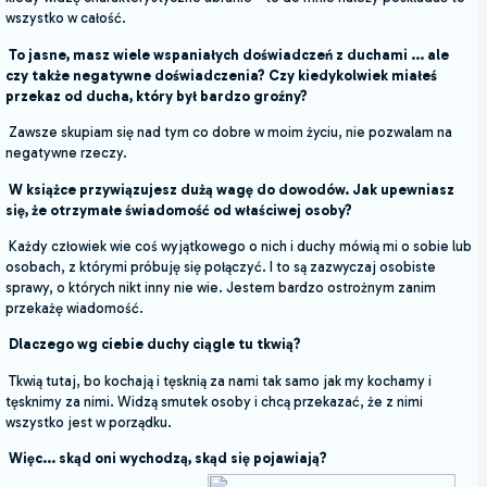
wszystko w całość.
To jasne, masz wiele wspaniałych doświadczeń z duchami ... ale
czy także negatywne
doświadczenia? Czy kiedykolwiek miałeś
przekaz od ducha, który był bardzo groźny?
Zawsze skupiam się nad tym co dobre w moim życiu, nie pozwalam na
negatywne rzeczy.
W książce przywiązujesz dużą wagę do dowodów. Jak upewniasz
się, że otrzymałe ś
wiadomość od właściwej osoby?
Każdy człowiek wie coś wyjątkowego o nich i duchy mówią mi o sobie lub
osobach, z którymi próbuję się połączyć. I to są zazwyczaj osobiste
sprawy, o których nikt inny nie wie. Jestem bardzo ostrożnym zanim
przekażę wiadomość.
Dlaczego wg ciebie duchy ciągle tu tkwią?
Tkwią tutaj, bo kochają i tęsknią za nami tak samo jak my kochamy i
tęsknimy za nimi. Widzą smutek osoby i chcą przekazać, że z nimi
wszystko jest w porządku.
Więc... skąd oni wychodzą, skąd się pojawiają?