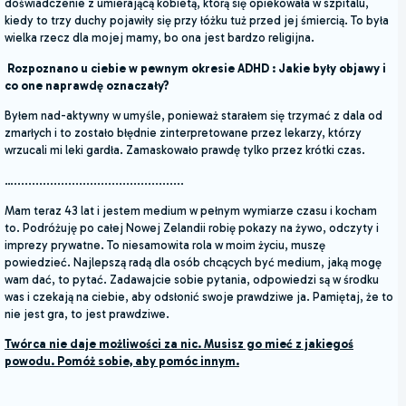
doświadczenie z umierającą kobietą, którą się opiekowała w szpitalu,
kiedy to trzy duchy pojawiły się przy łóżku tuż przed jej śmiercią. To była
wielka
rzecz dla mojej mamy, bo ona jest bardzo religijna.
Rozpoznano u ciebie w pewnym okresie ADHD : Jakie były objawy i
co one naprawdę oznaczały
?
Byłem nad-aktywny w umyśle, ponieważ starałem się trzymać z dala od
zmarłych i to zostało błędnie zinterpretowane przez lekarzy, którzy
wrzucali mi leki gardła. Zamaskowało prawdę tylko przez krótki czas.
…...............................................
Mam teraz 43 lat i jestem medium w pełnym wymiarze czasu i kocham
to. Podróżuję po całej Nowej Zelandii robię pokazy na żywo, odczyty i
imprezy prywatne. To niesamowita rola w moim życiu, muszę
powiedzieć. Najlepszą radą dla osób chcących być medium, jaką mogę
wam dać, to pytać. Zadawajcie sobie pytania, odpowiedzi są w środku
was i czekają na ciebie, aby odsłonić swoje prawdziwe ja. Pamiętaj, że to
nie jest gra, to jest prawdziwe.
Twórca nie daje możliwości za nic. Musisz go mieć z jakiegoś
powodu. Pomóż sobie, aby pomóc innym.