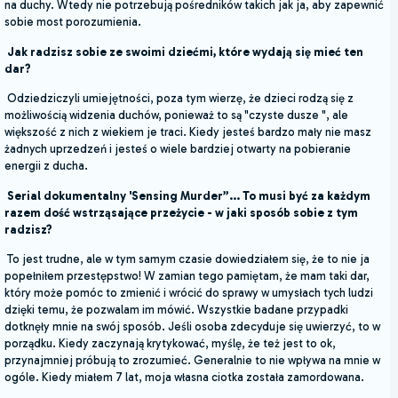
na duchy. Wtedy nie potrzebują pośredników takich jak ja, aby zapewnić
sobie most porozumienia.
Jak radzisz sobie ze swoimi dziećmi, które wydają się mieć ten
dar?
Odziedziczyli umiejętności, poza tym wierzę, że dzieci rodzą się z
możliwością widzenia duchów, ponieważ to są "czyste dusze ", ale
większość z nich z wiekiem je traci. Kiedy jesteś bardzo mały nie masz
żadnych uprzedzeń i jesteś o wiele bardziej otwarty na pobieranie
energii z ducha.
Serial dokumentalny 'Sensing Murder”... To musi być za każdym
razem dość wstrząsające przeżycie - w jaki sposób sobie z tym
radzisz?
To jest trudne, ale w tym samym czasie dowiedziałem się, że to nie ja
popełniłem przestępstwo! W zamian tego pamiętam, że mam taki dar,
który może pomóc to zmienić i wrócić do sprawy w umysłach tych ludzi
dzięki temu, że pozwalam im mówić. Wszystkie badane przypadki
dotknęły mnie na swój sposób. Jeśli osoba zdecyduje się uwierzyć, to w
porządku. Kiedy zaczynają krytykować, myślę, że też jest to ok,
przynajmniej próbują to zrozumieć. Generalnie to nie wpływa na mnie w
ogóle. Kiedy miałem 7 lat, moja własna ciotka została zamordowana.