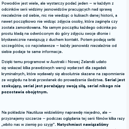
Powodów jest wiele, ale wystarczy podać jeden – w każdym z
odcinków serii widzimy jasnowidzów pracujących nad sprawą
niezależnie od siebie, nic nie wiedząc o kulisach danej historii, a
nawet początkowo nie widząc zdjęcia osoby, która zaginęła czy
została zamordowana. Na samym początku każdego odcinka po
prostu kładą na odwróconym do góry zdjęciu swoje dłonie i
błyskawicznie nawiązują z duchem kontakt. Potem podają setki
szczegółów, co najciekawsze – każdy jasnowidz niezależnie od
siebie podaje te same informacje.
Dzięki temu programowi w Australii i Nowej Zelandii udało
się wskazać kilka prawdziwych wersji wydarzeń dla zagadek
kryminalnych, które wydawały się absolutnie skazane na zapomnienie
ze względu na brak przesłanek do prowadzenia śledztwa.
Serial jest
szokujący, serial jest porażający swoją siłą, serial nikogo nie
pozostawia obojętnym.
Na pokładzie Nautilusa widzieliśmy naprawdę niejedno, ale –
przyznajemy szczerze – podczas oglądania tej serii filmów kilka razy
„wbiło nas w ziemię po szyję”.
Natychmiast nawiązaliśmy