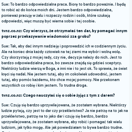
Sue: To bardzo odpowiedzialna praca. Biorę to bardzo poważnie. I będą
to robić aż do końca moich dni. Jestem bardzo odpowiedzialna,
ponieważ pracuję w żalu i rozpaczy rodzin i osób, które szukają
odpowiedzi, więc muszę być wierna sobie i tej osobie.
tvnz.co.nz: Czy wierzysz, że otrzymałaś ten dar, by pomagać innym
poprzez przekazywanie wiadomości zza grobu?
Sue: Tak, aby dać innym nadzieję i poprowadzić ich w codziennym życiu.
Ale na koniec dnia każdy człowiek na tej ziemi ma wybór i wolną wolę.
Czy skorzystają z mojej rady, czy nie, decyzja należy do nich. Jest to
bardzo odpowiedzialna praca, bo zawsze znajdą się gdzieś sceptycy.
Niektórzy ludzie wierzą w Boga, a inni nie i to jest ok. To sprawia, że ​​świat
kręci się nadal. Nie jestem tutaj, aby im cokolwiek udowodnić, jestem
tutaj, aby pomóc każdemu, kto chce mojej pomocy. Nie przekonam
wszystkich co robię i kim jestem. To trudna droga.
tvnz.co.nz: Czego nauczyłaś się o sobie żyjąc z tym z darem?
Sue: Czuję się bardzo uprzywilejowana, że zostałam wybrana. Niektórzy
ludzie pytają, czy jest to dar czy przekleństwo? Ja nie patrzę na to jak na
przekleństwo, patrzę na to jako dar i czuję się bardzo, bardzo
uprzywilejowana, że zostałam wybrana, aby robić i pomagać tak wielu
ludziom, jak tylko mogę. Ale jak powiedziałam to bywa bardzo trudne.