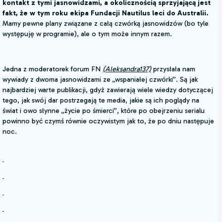
kontakt z tymi jasnowidzami, a okolicznością sprzyjającą jest
fakt, że w tym roku ekipa Fundacji Nautilus leci do Australii.
Mamy pewne plany związane z całą czwórką jasnowidzów (bo tyle
występuję w programie), ale o tym może innym razem.
Jedna z moderatorek forum FN
(Aleksandra137)
przysłała nam
wywiady z dwoma jasnowidzami ze „wspaniałej czwórki”. Są jak
najbardziej warte publikacji, gdyż zawierają wiele wiedzy dotyczącej
tego, jak swój dar postrzegają te media, jakie są ich poglądy na
świat i owo słynne „życie po śmierci”, które po obejrzeniu serialu
powinno być czymś równie oczywistym jak to, że po dniu następuje
noc.