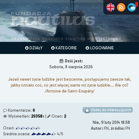
DZIAŁY
KATEGORIE
LOGOWANIE
Dziś jest:
Sobota, 8 sierpnia 2026
Jeżeli nawet życie ludzkie jest bezcenne, postępujemy zawsze tak,
jakby istniało coś, co jest więcej warte niż życie ludzkie... Ale co?
/Antoine de Saint-Exupéry/
Dodaj do interesujących
Komentarze:
0
Wyświetleń:
20358
x |
Ocen:
2
Nie, 9 luty 2014 18:58
Oceń:
Autor:
FN,
źródło:
FN
Średnia ocena:
4/5