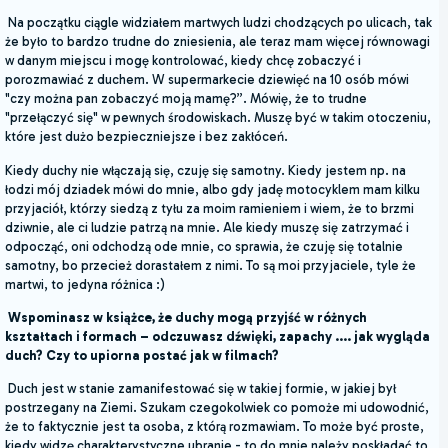
Na początku ciągle widziałem martwych ludzi chodzących po ulicach, tak
że było to bardzo trudne do zniesienia, ale teraz mam więcej równowagi
w danym miejscu i mogę kontrolować, kiedy chcę zobaczyć i
porozmawiać z duchem. W supermarkecie dziewięć na 10 osób mówi
"czy można pan zobaczyć moją mamę?”. Mówię, że to trudne
"przełączyć się" w pewnych środowiskach. Muszę być w takim otoczeniu,
które jest dużo bezpieczniejsze i bez zakłóceń.
Kiedy duchy nie włączają się, czuję się samotny. Kiedy jestem np. na
łodzi mój dziadek mówi do mnie, albo gdy jadę motocyklem mam kilku
przyjaciół, którzy siedzą z tyłu za moim ramieniem i wiem, że to brzmi
dziwnie, ale ci ludzie patrzą na mnie. Ale kiedy muszę się zatrzymać i
odpocząć, oni odchodzą ode mnie, co sprawia, że czuję się totalnie
samotny, bo przecież dorastałem z nimi. To są moi przyjaciele, tyle że
martwi, to jedyna różnica :)
Wspominasz w książce, że duchy mogą przyjść w różnych
kształtach i formach – odczuwasz dźwięki, zapachy .... jak wygląda
duch? Czy to upiorna postać jak w filmach?
Duch jest w stanie zamanifestować się w takiej formie, w jakiej był
postrzegany na Ziemi. Szukam czegokolwiek co pomoże mi udowodnić,
że to faktycznie jest ta osoba, z którą rozmawiam. To może być proste,
kiedy widzę charakterystyczne ubranie - to do mnie należy poskładać to