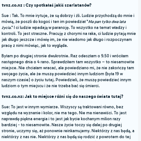
tvnz.co.nz : Czy spotkałaś jakiś szarlatanów?
Sue : Tak. To mnie irytuje, że są dobrzy i źli. Ludzie przychodzą do mnie i
mówią, że poszli do kogoś i ten im powiedział "
Ma pan tylko dwa lata
życia.
" I ci ludzie wpadają w paranoję. To wszystko na temat władzy i
kontroli. To jest straszne. Pracuję z chorymi na raka, ci ludzie pytają mnie
jak długo jeszcze i mówię im, że nie wiadomo jak długo i rozpoczynam
pracę z nimi mówiąc, jak to wygląda.
Byłam po drugiej stronie dwukrotnie. Raz odeszłam o 9.50 i wróciłam
następnego dnia o 4 rano. Sprawdziłem tam wszystko – to niesamowite
miejsce. Nie chciałam wracać, ale powiedziano mi, że nie zakończę tam
swojego życia, ale że muszę powiedzieć innym ludziom (była 19 w
naszym czasie) o życiu tutaj. Powiedzieli, że muszę powiedzieć innym
ludziom o tym miejscu i że nie trzeba bać się śmierci.
tvnz.co.nz: Jak to miejsce różni się do naszego świata tutaj?
Sue: To jest w innym wymiarze. Wszyscy są traktowani równo, bez
względu na wyznanie i kolor, nie ma tego. Nie ma nienawiści. To jest
naprawdę piękna energia i to jest jak bycie kochanym milion razy
bardziej - to niesamowite. Nasze życie toczy się dalej po drugiej
stronie, uczymy się, aż ponownie reinkarnujemy. Niektórzy z nas będą, a
niektórzy z nas nie. Niektórzy z nas będą się rodzić z powrotem do tej