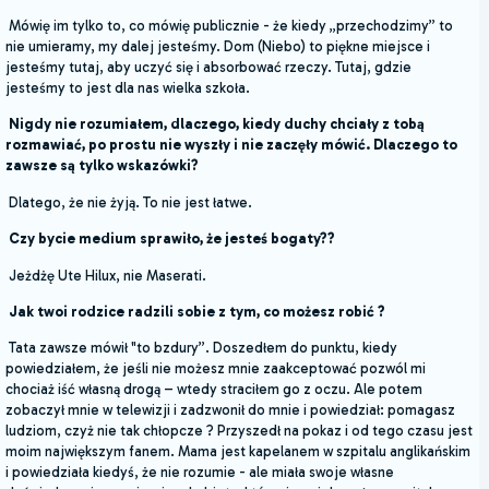
Mówię im tylko to, co mówię publicznie - że kiedy „przechodzimy” to
nie umieramy, my dalej jesteśmy. Dom (Niebo) to piękne miejsce i
jesteśmy tutaj, aby uczyć się i absorbować rzeczy. Tutaj, gdzie
jesteśmy to jest dla nas wielka szkoła.
Nigdy nie rozumiałem, dlaczego, kiedy duchy chciały z tobą
rozmawiać, po prostu nie wyszły i nie zaczęły mówić. Dlaczego to
zawsze są tylko wskazówki?
Dlatego, że nie żyją. To nie jest łatwe.
Czy bycie medium sprawiło, że jesteś bogaty??
Jeżdżę Ute Hilux, nie Maserati.
Jak twoi rodzice radzili sobie z tym, co możesz robić ?
Tata zawsze mówił "to bzdury”. Doszedłem do punktu, kiedy
powiedziałem, że jeśli nie możesz mnie zaakceptować pozwól mi
chociaż iść własną drogą – wtedy straciłem go z oczu. Ale potem
zobaczył mnie w telewizji i zadzwonił do mnie i powiedział: pomagasz
ludziom, czyż nie tak chłopcze ? Przyszedł na pokaz i od tego czasu jest
moim największym fanem. Mama jest kapelanem w szpitalu anglikańskim
i powiedziała kiedyś, że nie rozumie - ale miała swoje własne