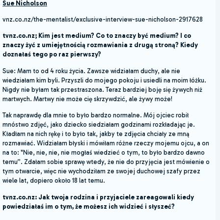
Sue Nicholson
vnz.co.nz/the-mentalist/exclusive-interview-sue-nicholson-2917628
tvnz.co.nz; Kim jest medium? Co to znaczy być medium? I co
znaczy żyć z umiejętnością rozmawiania z drugą stroną? Kiedy
doznałaś tego po raz pierwszy?
Sue: Mam to od 4 roku życia. Zawsze widziałam duchy, ale nie
wiedziałam kim byli. Przyszli do mojego pokoju i usiedli na moim łóżku.
Nigdy nie byłam tak przestraszona. Teraz bardziej boję się żywych niż
martwych. Martwy nie może cię skrzywdzić, ale żywy może!
Tak naprawdę dla mnie to było bardzo normalne. Mój ojciec robił
mnóstwo zdjęć, jako dziecko siedziałam godzinami rozkładając je.
Kładłam na nich rękę i to było tak, jakby te zdjęcia chciały ze mną
rozmawiać. Widziałam błyski i mówiłam różne rzeczy mojemu ojcu, a on
na to: "Nie, nie, nie, nie mogłaś wiedzieć o tym, to było bardzo dawno
temu”. Zdałam sobie sprawę wtedy, że nie do przyjęcia jest mówienie o
tym otwarcie, więc nie wychodziłam ze swojej duchowej szafy przez
wiele lat, dopiero około 18 lat temu.
tvnz.co.nz: Jak twoja rodzina i przyjaciele zareagowali kiedy
powiedziałaś im o tym, że możesz ich widzieć i słyszeć?