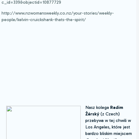
c_id=339&objectid=10877729
http://www.nzwomansweekly.co.nz/your-stories/weekly-
people/kelvin-cruickshank-thats-the-spirit/
Nasz kolega
Radim
Žárský
(z Czech)
przebywa w tej chwili w
Los Angeles, które jest
bardzo bliskim miejscem