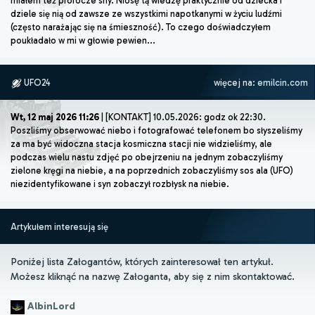
miałem też prorocze sny. Niosę tą wiedzę praktycznie od dziecka i
dziele się nią od zawsze ze wszystkimi napotkanymi w życiu ludźmi
(często narażając się na śmieszność). To czego doświadczyłem
poukładało w mi w głowie pewien...
UFO24
więcej na:
emilcin.com
Wt, 12 maj 2026 11:26
| [KONTAKT] 10.05.2026: godz ok 22:30.
Poszliśmy obserwować niebo i fotografować telefonem bo słyszeliśmy
za ma być widoczna stacja kosmiczna stacji nie widzieliśmy, ale
podczas wielu nastu zdjęć po obejrzeniu na jednym zobaczyliśmy
zielone kręgi na niebie, a na poprzednich zobaczyliśmy sos ala (UFO)
niezidentyfikowane i syn zobaczył rozbłysk na niebie.
Artykułem interesują się
Poniżej lista Załogantów, których zainteresował ten artykuł.
Możesz kliknąć na nazwę Załoganta, aby się z nim skontaktować.
AlbinLord