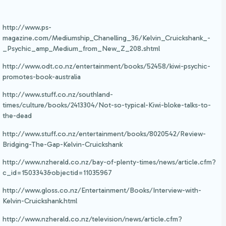
http://www.ps-
magazine.com/Mediumship_Chanelling_36/Kelvin_Cruickshank_-
_Psychic_amp_Medium_from_New_Z_208.shtml
http://www.odt.co.nz/entertainment/books/52458/kiwi-psychic-
promotes-book-australia
http://www.stuff.co.nz/southland-
times/culture/books/2413304/Not-so-typical-Kiwi-bloke-talks-to-
the-dead
http://www.stuff.co.nz/entertainment/books/8020542/Review-
Bridging-The-Gap-Kelvin-Cruickshank
http://www.nzherald.co.nz/bay-of-plenty-times/news/article.cfm?
c_id=1503343&objectid=11035967
http://www.gloss.co.nz/Entertainment/Books/Interview-with-
Kelvin-Cruickshank.html
http://www.nzherald.co.nz/television/news/article.cfm?