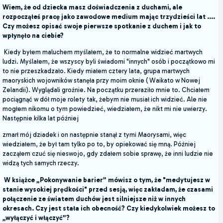
Wiem, że od dziecka masz doświadczenia z duchami, ale
rozpocząłeś pracę jako zawodowe medium mając trzydzieści lat ....
Czy możesz opisać swoje pierwsze spotkanie z duchem i jak to
wpłynęło na ciebie?
Kiedy byłem maluchem myślałem, że to normalne widzieć martwych
ludzi. Myślałem, że wszyscy byli świadomi "innych" osób i początkowo mi
to nie przeszkadzało. Kiedy miałem cztery lata, grupa martwych
maoryskich wojowników stanęła przy moim oknie ( Waikato w Nowej
Zelandii). Wyglądali groźnie. Na początku przeraziło mnie to. Chciałem
pociągnąć w dół moje rolety tak, żebym nie musiał ich widzieć. Ale nie
mogłem nikomu o tym powiedzieć, wiedziałem, że nikt mi nie uwierzy.
Następnie kilka lat później
zmarł mój dziadek i on następnie stanął z tymi Maorysami, więc
wiedziałem, że był tam tylko po to, by opiekować się mną. Później
zacząłem czuć się nieswojo, gdy zdałem sobie sprawę, że inni ludzie nie
widzą tych samych rzeczy.
W książce „Pokonywanie barier” mówisz o tym, że "medytujesz w
stanie wysokiej prędkości" przed sesją, więc zakładam, że czasami
połączenie ze światem duchów jest silniejsze niż w innych
okresach. Czy jest stała ich obecność? Czy kiedykolwiek możesz to
„wyłączyć i włączyć”?