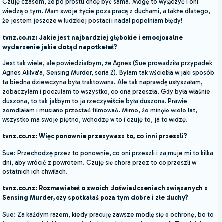
Czuję czasem, że po prostu chcę być sama. Mogę to wyłączyć i oni
wiedzą o tym. Mam swoje życie poza pracą z duchami, a także dlatego,
że jestem jeszcze w ludzkiej postaci i nadal popełniam błędy!
tvnz.co.nz: Jakie jest najbardziej głębokie i emocjonalne
wydarzenie jakie dotąd napotkałaś?
Jest tak wiele, ale powiedziałbym, że Agnes (Sue prowadziła przypadek
Agnes AliIva'a, Sensing Murder, seria 2). Byłam tak wściekła w jaki sposób
ta biedna dziewczyna była traktowana. Ale tak naprawdę usłyszałam,
zobaczyłam i poczułam to wszystko, co ona przeszła. Gdy była właśnie
duszona, to tak jakbym to ja rzeczywiście była duszona. Prawie
zemdlałam i musiano przestać filmować. Mimo, że minęło wiele lat,
wszystko ma swoje piętno, wchodzę w to i czuję to, ja to widzę.
tvnz.co.nz: Więc ponownie przezywasz to, co inni przeszli?
Sue: Przechodzę przez to ponownie, co oni przeszli i zajmuje mi to kilka
dni, aby wrócić z powrotem. Czuję się chora przez to co przeszli w
ostatnich ich chwilach.
tvnz.co.nz: Rozmawiałeś o swoich doświadczeniach związanych z
Sensing Murder, czy spotkałaś poza tym dobre i złe duchy?
Sue: Za każdym razem, kiedy pracuję zawsze modlę się o ochronę, bo to