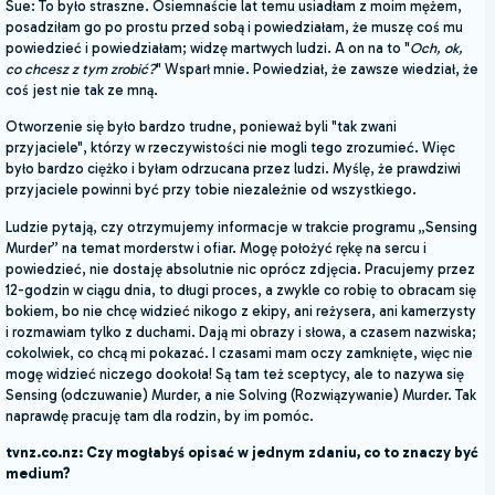
Sue: To było straszne. Osiemnaście lat temu usiadłam z moim mężem,
posadziłam go po prostu przed sobą i powiedziałam, że muszę coś mu
powiedzieć i powiedziałam; widzę martwych ludzi. A on na to "
Och, ok,
co chcesz z tym zrobić?
" Wsparł mnie. Powiedział, że zawsze wiedział, że
coś jest nie tak ze mną.
Otworzenie się było bardzo trudne, ponieważ byli "tak zwani
przyjaciele", którzy w rzeczywistości nie mogli tego zrozumieć. Więc
było bardzo ciężko i byłam odrzucana przez ludzi. Myślę, że prawdziwi
przyjaciele powinni być przy tobie niezależnie od wszystkiego.
Ludzie pytają, czy otrzymujemy informacje w trakcie programu „Sensing
Murder” na temat morderstw i ofiar. Mogę położyć rękę na sercu i
powiedzieć, nie dostaję absolutnie nic oprócz zdjęcia. Pracujemy przez
12-godzin w ciągu dnia, to długi proces, a zwykle co robię to obracam się
bokiem, bo nie chcę widzieć nikogo z ekipy, ani reżysera, ani kamerzysty
i rozmawiam tylko z duchami. Dają mi obrazy i słowa, a czasem nazwiska;
cokolwiek, co chcą mi pokazać. I czasami mam oczy zamknięte, więc nie
mogę widzieć niczego dookoła! Są tam też sceptycy, ale to nazywa się
Sensing (odczuwanie) Murder, a nie Solving (Rozwiązywanie) Murder. Tak
naprawdę pracuję tam dla rodzin, by im pomóc.
tvnz.co.nz: Czy mogłabyś opisać w jednym zdaniu, co to znaczy być
medium?