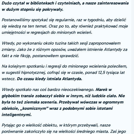
Dużo czytał w bibliotekach i czytelniach, a nasze zainteresowania
w dużym stopniu się pokrywały.
Postanowiliśmy spotykać się regularnie, raz w tygodniu, aby dzielić
się wiedzą na ten temat. Oraz po to, aby również praktykować moje
umiejętności w regresjach do minionych wcieleń.
Wtedy, po wykonaniu około tuzina takich sesji zaproponowałem
zmiany. Jako że z różnym oposów, uważałem istnienie Atlantydy za
fakt a nie fikcję, postanowiłem sprawdzić.
Na kolejnym spotkaniu i regresji do minionego wcielenia poleciłem,
w sugestii hipnotycznej, cofnąć się w czasie, ponad 12,5 tysiąca lat
wstecz.
Do czasu kiedy istniała Atlantyda.
Wtedy spotkało nas coś bardzo nieoczekiwanego.
Marek w
głębokim transie zobaczył siebie w innym, niż ludzkie ciało. Nie
była to też ziemska sceneria. Przebywał wówczas w ogromnym
obiekcie, „kosmicznym” wraz z podobnymi sobie istotami
inteligentnymi.
Pytając go o wielkość obiektu, w którym przebywali, nasze
porównanie zakończyło się na wielkości średniego miasta. Zaś jego