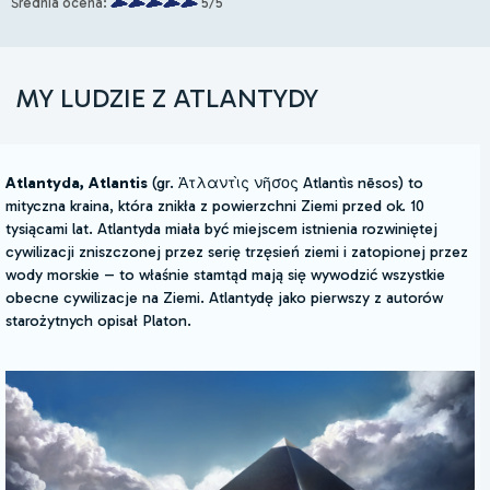
Średnia ocena:
5/5
MY LUDZIE Z ATLANTYDY
Atlantyda, Atlantis
(gr. Ἀτλαντὶς νῆσος Atlantìs nēsos) to
mityczna kraina, która znikła z powierzchni Ziemi przed ok. 10
tysiącami lat. Atlantyda miała być miejscem istnienia rozwiniętej
cywilizacji zniszczonej przez serię trzęsień ziemi i zatopionej przez
wody morskie – to właśnie stamtąd mają się wywodzić wszystkie
obecne cywilizacje na Ziemi. Atlantydę jako pierwszy z autorów
starożytnych opisał Platon.