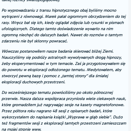
Po wyprowadzaniu z transu hipnotycznego obaj byliśmy mocno
wytrąceni z równowagi. Marek pałał ogromnym obrzydzeniem do tej
rasy. Wręcz bał się ich, kiedy oglądał zdjęcia lub rysunki w pismach
ufologicznych. Dlatego tamto doświadczenie wywarło na nim
ogromną niechęć do dalszych badań. Nawet do rozmów o tamtym
zdarzeniu nie był skłonny powracać.
Wówczas postanowiłem nasze badania skierować bliżej Ziemi.
Nauczyliśmy się podróży astralnych wywoływanych drogą hipnozy,
żeby eksperymentować w tym temacie. Zaś ja przygotowywałem się
do powrotu w eksploracji odłożonego tematu. Medytowałem, aby
stworzyć pewną bazę i pomoc z „tamtej strony” dla śmiałej
eksploracji duchowych przestrzeni.
Do wcześniejszego tematu powróciliśmy po około półrocznej
przerwie. Nasza dalsza współpraca przyniosła wiele ciekawych nauk,
które gromadziłem już nagrywając sesje na kasety magnetofonowe.
Przez półtora roku nagrano 48 sesji z opisanych badań, które
wykorzystałem do napisania książki „Wyprawa w głąb siebie”. Dużo
też fragmentów sesji z eksploracji tamtych przestrzeni zamieszczam
na mojej stronie www.