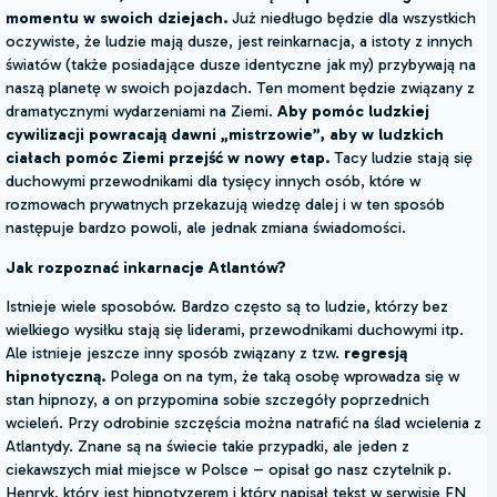
momentu w swoich dziejach.
Już niedługo będzie dla wszystkich
oczywiste, że ludzie mają dusze, jest reinkarnacja, a istoty z innych
światów (także posiadające dusze identyczne jak my) przybywają na
naszą planetę w swoich pojazdach. Ten moment będzie związany z
dramatycznymi wydarzeniami na Ziemi.
Aby pomóc ludzkiej
cywilizacji powracają dawni „mistrzowie”, aby w ludzkich
ciałach pomóc Ziemi przejść w nowy etap.
Tacy ludzie stają się
duchowymi przewodnikami dla tysięcy innych osób, które w
rozmowach prywatnych przekazują wiedzę dalej i w ten sposób
następuje bardzo powoli, ale jednak zmiana świadomości.
Jak rozpoznać inkarnacje Atlantów?
Istnieje wiele sposobów. Bardzo często są to ludzie, którzy bez
wielkiego wysiłku stają się liderami, przewodnikami duchowymi itp.
Ale istnieje jeszcze inny sposób związany z tzw.
regresją
hipnotyczną.
Polega on na tym, że taką osobę wprowadza się w
stan hipnozy, a on przypomina sobie szczegóły poprzednich
wcieleń. Przy odrobinie szczęścia można natrafić na ślad wcielenia z
Atlantydy. Znane są na świecie takie przypadki, ale jeden z
ciekawszych miał miejsce w Polsce – opisał go nasz czytelnik p.
Henryk, który jest hipnotyzerem i który napisał tekst w serwisie FN