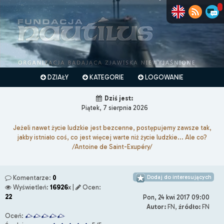
DZIAŁY
KATEGORIE
LOGOWANIE
Dziś jest:
Piątek, 7 sierpnia 2026
Jeżeli nawet życie ludzkie jest bezcenne, postępujemy zawsze tak,
jakby istniało coś, co jest więcej warte niż życie ludzkie... Ale co?
/Antoine de Saint-Exupéry/
Dodaj do interesujących
Komentarze:
0
Wyświetleń:
16926
x |
Ocen:
22
Pon, 24 kwi 2017 09:00
Autor:
FN,
źródło:
FN
Oceń: