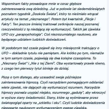
Wspominam fakty prowadzące mnie w coraz głębsze
zainteresowania ową dziedziną. Już w połowie lat siedemdziesiątych
poznałem tygodnik „Dookoła Świata”, który to nieśmiało wtrącał
artykuły na temat „nieznanego”. Potem był kwartalnik „Fikcje i
Fakty”. Ten jeszcze śmielej traktował zetknięcie naszej poznanej
rzeczywistości z tą niedającą się wytłumaczyć. Takich jak zjawiska
UFO czy „parapsychologia”. Coś niezrozumiałego naukowo, ale
będącego udziałem ludzkich doświadczeń.
W podobnym też czasie pojawił się inny miesięcznik traktujący o
UFO – dokładnie tytułu nie pamiętam. Ale krótko po tym, niemalże
w tym samym czasie, pojawiają się dwa kolejne czasopisma. To
„Nieznany Świat” i „Nie z tej Ziemi”. Oba wystartowały prawie równo,
z czego ten pierwszy tytuł istnieje do dzisiaj.
Piszę o tym dlatego, aby uzasadnić swoje późniejsze
zainteresowania hipnozą. Czyli narzędziem pomagającym odsłaniać
wiele zjawisk, nie dających się wytłumaczyć rozumem. Narzędzie
hipnozy pozwala usypiać niejako, rozumnego „gadułę”, aby wkroczyć
w wyższe stany świadomości. Stany, które są wyśmiewane przez
światopogląd oparty na „szkiełku i oku”. Czyli ludzkie doświadczenia
niepoparte naukowym wytłumaczeniem owego zjawiska.