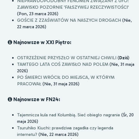
NIEPRAWDOPODOBNY FENOMEN ZWIĄZANY Z UFO:
ZJAWISKO POZORNIE 'FAŁSZYWEJ RZECZYWISTOŚCI'
(Pon, 23 marca 2026)
GOŚCIE Z ZZAŚWIATÓW NA NASZYCH DROGACH
(Nie,
22 marca 2026)
Najnowsze w XXI Piętro:
OSTRZEŻENIE PRZYSZŁO W OSTATNIEJ CHWILI
(
Dziś
)
TAMTEGO LATA COŚ ZAWISŁO NAD POLEM
(Nie, 31 maja
2026)
PO ŚMIERCI WRÓCIŁ DO MIEJSCA, W KTÓRYM
PRACOWAŁ
(Nie, 31 maja 2026)
Najnowsze w FN24:
Tajemnicza kula nad Kolumbią. Sieć obiegło nagranie
(Śr, 20
maja 2026)
Tsuruhiko Kiuchi: prawdziwa zagadka czy legenda
internetu?
(Nie, 22 marca 2026)