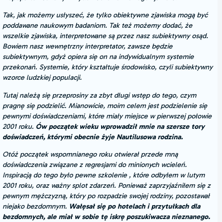
Tak, jak możemy usłyszeć, że tylko obiektywne zjawiska mogą być
poddawane naukowym badaniom. Tak też możemy dodać, że
wszelkie zjawiska, interpretowane są przez nasz subiektywny osąd.
Bowiem nasz wewnętrzny interpretator, zawsze będzie
subiektywnym, gdyż opiera się on na indywidualnym systemie
przekonań. Systemie, który kształtuje środowisko, czyli subiektywny
wzorce ludzkiej populacji.
Tutaj należą się przeprosiny za zbyt długi wstęp do tego, czym
pragnę się podzielić. Mianowicie, moim celem jest podzielenie się
pewnymi doświadczeniami, które miały miejsce w pierwszej połowie
2001 roku.
Ów początek wieku wprowadził mnie na szersze tory
doświadczeń, którymi obecnie żyje Nautilusowa rodzina.
Otóż początek wspomnianego roku otwierał przede mną
doświadczenia związane z regresjami do minionych wcieleń.
Inspiracją do tego było pewne szkolenie , które odbyłem w lutym
2001 roku, oraz ważny splot zdarzeń. Ponieważ zaprzyjaźniłem się z
pewnym mężczyzną, który po rozpadzie swojej rodziny, pozostawał
niejako bezdomnym.
Wałęsał się po hotelach i przytułkach dla
bezdomnych, ale miał w sobie tę iskrę poszukiwacza nieznanego.