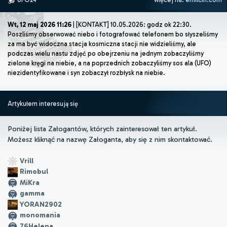
Wt, 12 maj 2026 11:26
| [KONTAKT] 10.05.2026: godz ok 22:30.
Poszliśmy obserwować niebo i fotografować telefonem bo słyszeliśmy
za ma być widoczna stacja kosmiczna stacji nie widzieliśmy, ale
podczas wielu nastu zdjęć po obejrzeniu na jednym zobaczyliśmy
zielone kręgi na niebie, a na poprzednich zobaczyliśmy sos ala (UFO)
niezidentyfikowane i syn zobaczył rozbłysk na niebie.
Artykułem interesują się
Poniżej lista Załogantów, których zainteresował ten artykuł.
Możesz kliknąć na nazwę Załoganta, aby się z nim skontaktować.
Vrill
Rimobul
MiKra
gamma
YORAN2902
monomania
76Helena