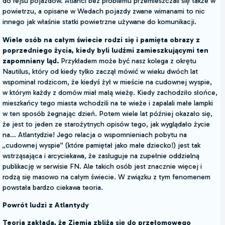
do rejsu pojazdów. Atlanci bez problemu przemieszczali się także w
powietrzu, a opisane w Wedach pojazdy zwane wimanami to nic
innego jak właśnie statki powietrzne używane do komunikacji.
Wiele osób na całym świecie rodzi się i pamięta obrazy z
poprzedniego życia, kiedy byli ludźmi zamieszkującymi ten
zapomniany ląd.
Przykładem może być nasz kolega z okrętu
Nautilus, który od kiedy tylko zaczął mówić w wieku dwóch lat
wspominał rodzicom, że kiedyś żył w mieście na cudownej wyspie,
w którym każdy z domów miał małą wieżę. Kiedy zachodziło słońce,
mieszkańcy tego miasta wchodzili na te wieże i zapalali małe lampki
w ten sposób żegnając dzień. Potem wiele lat później okazało się,
że jest to jeden ze starożytnych opisów tego, jak wyglądało życie
na… Atlantydzie! Jego relacja o wspomnieniach pobytu na
„cudownej wyspie” (które pamiętał jako małe dziecko!) jest tak
wstrząsająca i arcyciekawa, że zasługuje na zupełnie oddzielną
publikację w serwisie FN. Ale takich osób jest znacznie więcej i
rodzą się masowo na całym świecie. W związku z tym fenomenem
powstała bardzo ciekawa teoria.
Powrót ludzi z Atlantydy
Teoria zakłada, że Ziemia zbliża się do przełomowego