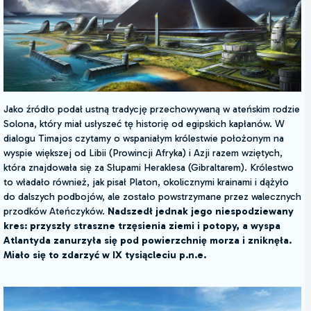
Jako źródło podał ustną tradycję przechowywaną w ateńskim rodzie
Solona, który miał usłyszeć tę historię od egipskich kapłanów. W
dialogu Timajos czytamy o wspaniałym królestwie położonym na
wyspie większej od Libii (Prowincji Afryka) i Azji razem wziętych,
która znajdowała się za Słupami Heraklesa (Gibraltarem). Królestwo
to władało również, jak pisał Platon, okolicznymi krainami i dążyło
do dalszych podbojów, ale zostało powstrzymane przez walecznych
przodków Ateńczyków.
Nadszedł jednak jego niespodziewany
kres: przyszły straszne trzęsienia ziemi i potopy, a wyspa
Atlantyda zanurzyła się pod powierzchnię morza i zniknęła.
Miało się to zdarzyć w IX tysiącleciu p.n.e.