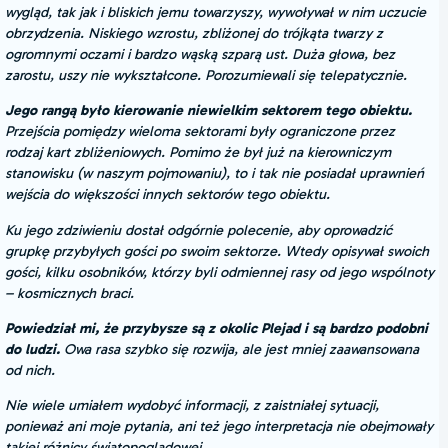
wygląd, tak jak i bliskich jemu towarzyszy, wywoływał w nim uczucie
obrzydzenia. Niskiego wzrostu, zbliżonej do trójkąta twarzy z
ogromnymi oczami i bardzo wąską szparą ust. Duża głowa, bez
zarostu, uszy nie wykształcone. Porozumiewali się telepatycznie.
Jego rangą było kierowanie niewielkim sektorem tego obiektu.
Przejścia pomiędzy wieloma sektorami były ograniczone przez
rodzaj kart zbliżeniowych. Pomimo że był już na kierowniczym
stanowisku (w naszym pojmowaniu), to i tak nie posiadał uprawnień
wejścia do większości innych sektorów tego obiektu.
Ku jego zdziwieniu dostał odgórnie polecenie, aby oprowadzić
grupkę przybyłych gości po swoim sektorze. Wtedy opisywał swoich
gości, kilku osobników, którzy byli odmiennej rasy od jego wspólnoty
– kosmicznych braci.
Powiedział mi, że przybysze są z okolic Plejad i są bardzo podobni
do ludzi.
Owa rasa szybko się rozwija, ale jest mniej zaawansowana
od nich.
Nie wiele umiałem wydobyć informacji, z zaistniałej sytuacji,
ponieważ ani moje pytania, ani też jego interpretacja nie obejmowały
takiej różnicy światopoglądowej.