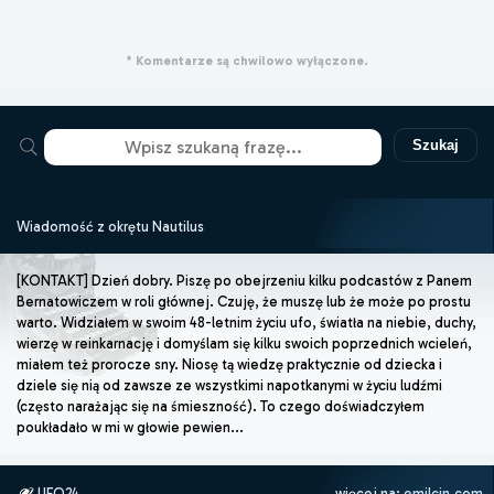
* Komentarze są chwilowo wyłączone.
Szukaj
Wiadomość z okrętu Nautilus
[KONTAKT] Dzień dobry. Piszę po obejrzeniu kilku podcastów z Panem
Bernatowiczem w roli głównej. Czuję, że muszę lub że może po prostu
warto. Widziałem w swoim 48-letnim życiu ufo, światła na niebie, duchy,
wierzę w reinkarnację i domyślam się kilku swoich poprzednich wcieleń,
miałem też prorocze sny. Niosę tą wiedzę praktycznie od dziecka i
dziele się nią od zawsze ze wszystkimi napotkanymi w życiu ludźmi
(często narażając się na śmieszność). To czego doświadczyłem
poukładało w mi w głowie pewien...
UFO24
więcej na:
emilcin.com