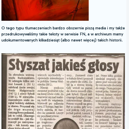
O tego typu tłumaczeniach bardzo obszernie piszą media i my także
przedrukowywaliśmy takie teksty w serwisie FN, a w archiwum mamy
udokumentowanych kilkadziesiąt (albo nawet więcej) takich historii.