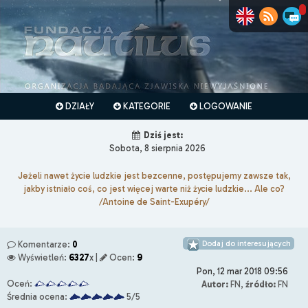
DZIAŁY
KATEGORIE
LOGOWANIE
Dziś jest:
Sobota, 8 sierpnia 2026
Jeżeli nawet życie ludzkie jest bezcenne, postępujemy zawsze tak,
jakby istniało coś, co jest więcej warte niż życie ludzkie... Ale co?
/Antoine de Saint-Exupéry/
Dodaj do interesujących
Komentarze:
0
Wyświetleń:
6327
x |
Ocen:
9
Pon, 12 mar 2018 09:56
Oceń:
Autor:
FN,
źródło:
FN
Średnia ocena:
5/5