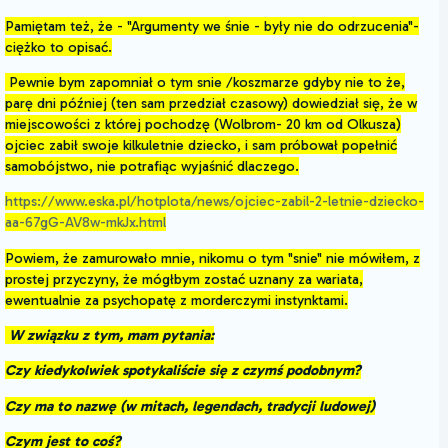
Pamiętam też, że - "Argumenty we śnie - były nie do odrzucenia"-
ciężko to opisać.
Pewnie bym zapomniał o tym snie /koszmarze gdyby nie to że,
parę dni później (ten sam przedział czasowy) dowiedział się, że w
miejscowości z której pochodzę (Wolbrom- 20 km od Olkusza)
ojciec zabił swoje kilkuletnie dziecko, i sam próbował popełnić
samobójstwo, nie potrafiąc wyjaśnić dlaczego.
https://www.eska.pl/hotplota/news/ojciec-zabil-2-letnie-dziecko-
aa-67gG-AV8w-mkJx.html
Powiem, że zamurowało mnie, nikomu o tym "snie" nie mówiłem, z
prostej przyczyny, że mógłbym zostać uznany za wariata,
ewentualnie za psychopatę z morderczymi instynktami.
W związku z tym, mam pytania:
Czy kiedykolwiek spotykaliście się z czymś podobnym?
Czy ma to nazwę (w mitach, legendach, tradycji ludowej)
Czym jest to coś?