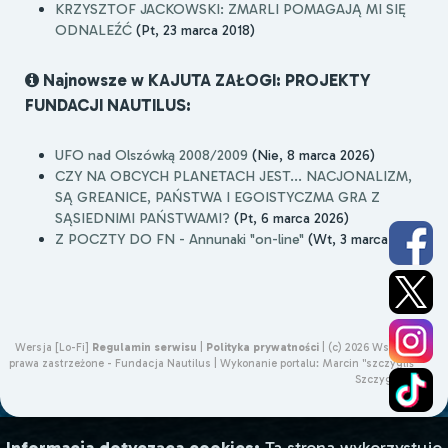
KRZYSZTOF JACKOWSKI: ZMARLI POMAGAJĄ MI SIĘ
ODNALEŹĆ
(Pt, 23 marca 2018)
Najnowsze w KAJUTA ZAŁOGI: PROJEKTY
FUNDACJI NAUTILUS:
UFO nad Olszówką 2008/2009
(Nie, 8 marca 2026)
CZY NA OBCYCH PLANETACH JEST... NACJONALIZM,
SĄ GREANICE, PAŃSTWA I EGOISTYCZMA GRA Z
SĄSIEDNIMI PAŃSTWAMI?
(Pt, 6 marca 2026)
Z POCZTY DO FN - Annunaki "on-line"
(Wt, 3 marca 2026)
Wersja [Lo-Fi]
Regulamin serwisu
|
Polityka prywatności
|
(c) 2026 Wszelkie
prawa zastrzeżone - Fundacja Nautilus |
Wykonanie portalu:
Marcin "szczygliś"
Szczygliński
Informacja dotycząca cookies:
Ta strona wykorzystuje