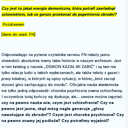
Czy jest to jakaś energia demoniczna, która potrafi zawładnąć
człowiekiem, lub co gorsze przekonać do popełnienia zbrodni?
Pozdrawiam
[dane do wiad. FN]
Odpowiadając na pytania czytelnika serwisu FN należy jasno
stwierdzić: absolutnie mamy takie historie w naszym archiwum. Jest
w nim katalog o nazwie „DEMON KAZAŁ MI ZABIĆ” i są tam nie
tylko relacje ludzi o takich wydarzeniach, ale także teksty z gazet i
prasy lokalnej, w których są opisy sytuacji, w której „ktoś zaczął
słyszeć głos zachęcający do mordu”. Oficjalna nauka akademicka
ma tylko jedną odpowiedź: choroba psychiczna zwana schizofrenią.
I oczywiście tutaj kończy się dyskusja, ale… zawsze można zapytać:
czy na pewno nauka wie, czym jest schizofrenia? Czy na
pewno jest jasne, skąd mózg nagle generuje „głosy
nawołujące do zbrodni”? Czym jest choroba psychiczna? Czy
na pewno znamy jej podłoże? Czy potrafimy wyjaśnić?