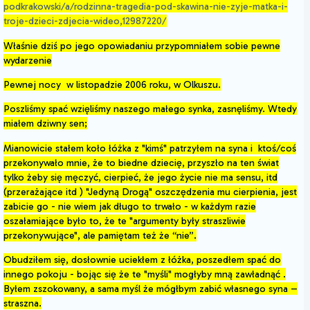
podkrakowski/a/rodzinna-tragedia-pod-skawina-nie-zyje-matka-i-
troje-dzieci-zdjecia-wideo,12987220/
Właśnie dziś po jego opowiadaniu przypomniałem sobie pewne
wydarzenie
Pewnej nocy w listopadzie 2006 roku, w Olkuszu.
Poszliśmy spać wzięliśmy naszego małego synka, zasnęliśmy. Wtedy
miałem dziwny sen;
Mianowicie stałem koło łóżka z "kimś" patrzyłem na syna i ktoś/coś
przekonywało mnie, że to biedne dziecię, przyszło na ten świat
tylko żeby się męczyć, cierpieć, że jego życie nie ma sensu, itd
(przerażające itd ) "Jedyną Drogą" oszczędzenia mu cierpienia, jest
zabicie go - nie wiem jak długo to trwało - w każdym razie
oszałamiające było to, że te "argumenty były straszliwie
przekonywujące", ale pamiętam też że “nie”.
Obudziłem się, dosłownie uciekłem z łóżka, poszedłem spać do
innego pokoju - bojąc się że te "myśli" mogłyby mną zawładnąć .
Byłem zszokowany, a sama myśl że mógłbym zabić własnego syna –
straszna.