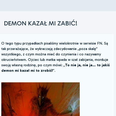
DEMON KAZAŁ MI ZABIĆ!
O tego typu przypadkach pisaliśmy wielokrotnie w serwisie FN. Są
tak przerażające, że wykraczają zdecydowanie „poza skalę”
wszystkiego, z czym można mieć do czynienia i co nazywamy
okrucieństwem. Ojciec lub matka wpada w szał zabijania, morduje
swoją własną rodzinę, po czym mówi: „
To nie ja, nie ja… to jakiś
demon mi kazał mi to zrobić!
”.