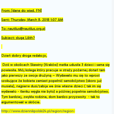
From: [dane do wiad. FN]
Sent: Thursday, March 8, 2018 1:07 AM
To: nautilus@nautilus.org.pl
Subject: sługa Lilith?
Dzień dobry droga redakcjo,
Dziś w okolicach Skawiny (Kraków) matka udusiła 3 dzieci i sama się
powiesiła. Mój kolega który pracuje w straży pożarnej dotarł tam
jako pierwszy ze swoja drużyną – Wydawało mu się to wprost
szokujące że kobieta zamiast popełnić samobójstwo (skoro już
musiała), najpierw dusi/zabija we śnie własne dzieci ( tak im się
wydawało - tlenku węgla nie było) a później popełnia samobójstwo.
Tym bardziej, zwykła rodzina, dom bardzo przyzwoity - tak to
argumentował w skrócie.
http://www.dziennikpolski24.pl/region/region-