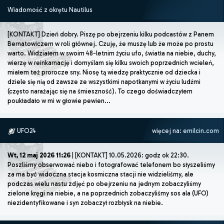
Wiadomość z okrętu Nautilus
[KONTAKT] Dzień dobry. Piszę po obejrzeniu kilku podcastów z Panem
Bernatowiczem w roli głównej. Czuję, że muszę lub że może po prostu
warto. Widziałem w swoim 48-letnim życiu ufo, światła na niebie, duchy,
wierzę w reinkarnację i domyślam się kilku swoich poprzednich wcieleń,
miałem też prorocze sny. Niosę tą wiedzę praktycznie od dziecka i
dziele się nią od zawsze ze wszystkimi napotkanymi w życiu ludźmi
(często narażając się na śmieszność). To czego doświadczyłem
poukładało w mi w głowie pewien...
UFO24
więcej na:
emilcin.com
Wt, 12 maj 2026 11:26
| [KONTAKT] 10.05.2026: godz ok 22:30.
Poszliśmy obserwować niebo i fotografować telefonem bo słyszeliśmy
za ma być widoczna stacja kosmiczna stacji nie widzieliśmy, ale
podczas wielu nastu zdjęć po obejrzeniu na jednym zobaczyliśmy
zielone kręgi na niebie, a na poprzednich zobaczyliśmy sos ala (UFO)
niezidentyfikowane i syn zobaczył rozbłysk na niebie.