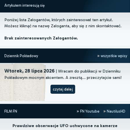
Artykułem interesują się
Poniżej lista Załogantów, których zainteresował ten artykuł.
Możesz kliknąć na nazwę Załoganta, aby się z nim skontaktować.
Brak zainteresowanych Załogantów.
Dziennik Pokładowy
wszystkie wpisy
Wtorek, 28 lipca 2026
| Wracam do publikacji w Dzienniku
Pokładowym mocnym akcentem. A zresztą... przeczytajcie sami!
czytaj dalej
FILM FN
FN Youtube
NautilusHD
Prawdziwe obserwacje UFO uchwycone na kamerze