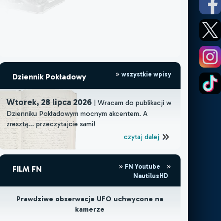
wszystkie wpisy
Dziennik Pokładowy
Wtorek, 28 lipca 2026
| Wracam do publikacji w
Dzienniku Pokładowym mocnym akcentem. A
zresztą... przeczytajcie sami!
czytaj dalej
FN Youtube
FILM FN
NautilusHD
Prawdziwe obserwacje UFO uchwycone na
kamerze