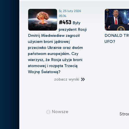
Śr, 25 luty 2026
05:34
#453
Były
prezydent Rosji
Dmitrij Miedwiediew zagroził
DONALD TR
użyciem broni jądrowej
UFO?
przeciwko Ukrainie oraz dwóm
państwom europejskim. Czy
wierzysz, że Rosja użyje broni
atomowej i rozpęta Trzecią
Wojnę Światową?
zobacz wyniki
Nowsze
Str