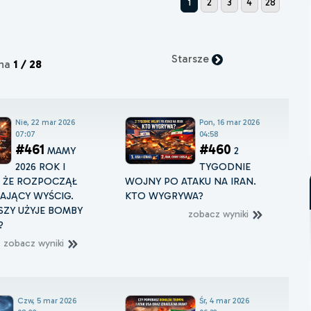
1
2
3
4
28
Starsze
ona
1 / 28
Nie, 22 mar 2026
Pon, 16 mar 2026
07:07
04:58
#461
#460
MAMY
2
2026 ROK I
TYGODNIE
, ŻE ROZPOCZĄŁ
WOJNY PO ATAKU NA IRAN.
ŻAJĄCY WYŚCIG.
KTO WYGRYWA?
ZY UŻYJE BOMBY
zobacz wyniki
?
zobacz wyniki
Czw, 5 mar 2026
Śr, 4 mar 2026