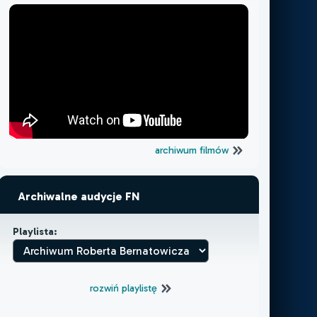
archiwum filmów
Archiwalne audycje FN
Playlista:
rozwiń playlistę