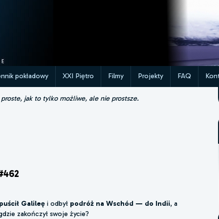
ennik pokładowy
XXI Piętro
Filmy
Projekty
FAQ
Kont
roste, jak to tylko możliwe, ale nie prostsze.
#462
uścił Galileę
i odbył
podróż na Wschód — do Indii
, a
 gdzie zakończył swoje życie?