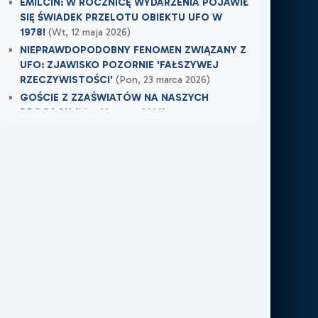
EMILCIN: W ROCZNICĘ WYDARZENIA POJAWIŁ
SIĘ ŚWIADEK PRZELOTU OBIEKTU UFO W
1978!
(Wt, 12 maja 2026)
NIEPRAWDOPODOBNY FENOMEN ZWIĄZANY Z
UFO: ZJAWISKO POZORNIE 'FAŁSZYWEJ
RZECZYWISTOŚCI'
(Pon, 23 marca 2026)
GOŚCIE Z ZZAŚWIATÓW NA NASZYCH
DROGACH
(Nie, 22 marca 2026)
Najnowsze w XXI Piętro:
MOJE DOŚWIADCZENIE Z NIEWIDZIALNĄ
OBECNOŚCIĄ
(Śr, 17 czerwca 2026)
TAMTEGO LATA COŚ ZAWISŁO NAD POLEM
(Nie, 31 maja 2026)
PO ŚMIERCI WRÓCIŁ DO MIEJSCA, W KTÓRYM
PRACOWAŁ
(Nie, 31 maja 2026)
Najnowsze w FN24:
Tajemnicza kula nad Kolumbią. Sieć obiegło