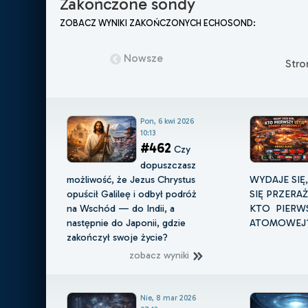
Zakończone sondy
ZOBACZ WYNIKI ZAKOŃCZONYCH ECHOSOND:
Nowsze
Str
Pon, 6 kwi 2026
10:13
#462
Czy
dopuszczasz
możliwość, że Jezus Chrystus
WYDAJE SIĘ
opuścił Galileę i odbył podróż
SIĘ PRZERA
na Wschód — do Indii, a
KTO PIERWS
następnie do Japonii, gdzie
ATOMOWEJ
zakończył swoje życie?
zobacz wyniki
Nie, 8 mar 2026