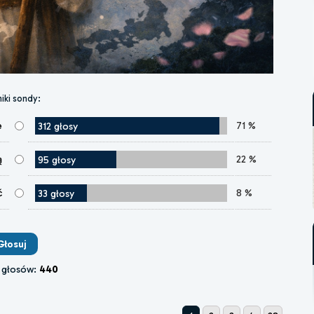
iki sondy:
e
71 %
312 głosy
ą
22 %
95 głosy
ć
8 %
33 głosy
 głosów:
440