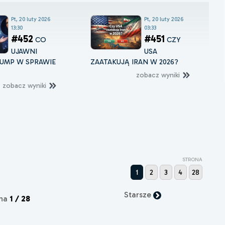
Pt, 20 luty 2026
Pt, 20 luty 2026
13:30
03:33
#452
#451
CO
CZY
UJAWNI
USA
UMP W SPRAWIE
ZAATAKUJĄ IRAN W 2026?
zobacz wyniki
zobacz wyniki
STRONA
1
2
3
4
28
Starsze
ona
1 / 28