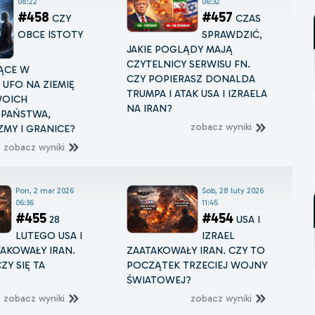
08:22
06:32
#458
#457
CZY
CZAS
OBCE ISTOTY
SPRAWDZIĆ,
JAKIE POGLĄDY MAJĄ
CZYTELNICY SERWISU FN.
ĄCE W
CZY POPIERASZ DONALDA
UFO NA ZIEMIĘ
TRUMPA I ATAK USA I IZRAELA
WOICH
NA IRAN?
 PAŃSTWA,
zobacz wyniki
MY I GRANICE?
zobacz wyniki
Pon, 2 mar 2026
Sob, 28 luty 2026
06:36
11:45
#455
#454
28
USA I
LUTEGO USA I
IZRAEL
TAKOWAŁY IRAN.
ZAATAKOWAŁY IRAN. CZY TO
ZY SIĘ TA
POCZĄTEK TRZECIEJ WOJNY
ŚWIATOWEJ?
zobacz wyniki
zobacz wyniki