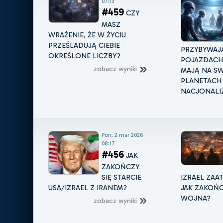
07:13
#459
CZY
MASZ
WRAŻENIE, ŻE W ŻYCIU
PRZEŚLADUJĄ CIEBIE
PRZYBYWAJ
OKREŚLONE LICZBY?
POJAZDACH 
zobacz wyniki
MAJĄ NA S
PLANETACH
NACJONALIZ
Pon, 2 mar 2026
08:17
#456
JAK
ZAKOŃCZY
SIĘ STARCIE
IZRAEL ZAA
USA/IZRAEL Z IRANEM?
JAK ZAKOŃC
WOJNA?
zobacz wyniki