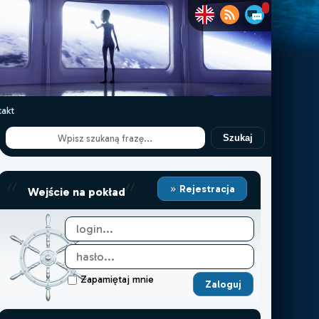
akt
Szukaj
//
//
Rejestracja
Wejście na pokład
Zapamiętaj mnie