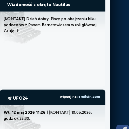
Wiadomość z okrętu Nautilus
[
K
O
N
T
A
K
T
]
D
z
i
e
ń
d
o
b
r
y
.
P
i
s
z
ę
p
o
o
b
e
j
r
z
e
n
i
u
k
i
l
k
u
p
o
d
c
a
s
t
ó
w
z
P
a
n
e
m
B
e
r
n
a
t
o
w
i
c
z
e
m
w
r
o
l
i
g
ł
ó
w
n
e
j
.
C
z
u
j
ę
,
ż
e
m
u
s
z
ę
l
u
b
ż
e
m
o
ż
więcej na:
emilcin.com
UFO24
Wt, 12 maj 2026 11:26
| [KONTAKT] 10.05.2026:
godz ok 22:30.