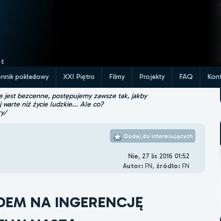
ennik pokładowy
XXI Piętro
Filmy
Projekty
FAQ
Kont
ie jest bezcenne, postępujemy zawsze tak, jakby
j warte niż życie ludzkie... Ale co?
ry/
Dodaj do interesujących
Nie, 27 lis 2016 01:52
Autor:
FN,
źródło:
FN
DEM NA INGERENCJĘ