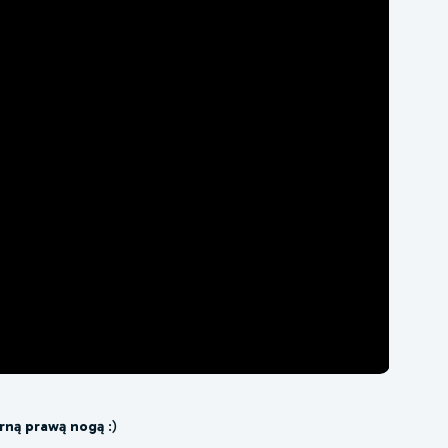
rną prawą nogą
:)