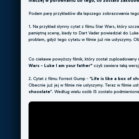
inaczej w porównaniu do tego, co zostało zakodow
Podam parę przykładów dla lepszego zobrazowania tego 
1. Na przykład słynny cytat z filmu Star Wars, który s
pamiętną scenę, kiedy to Dart Vader powiedział do Luke 
problem, gdyż tego cytatu w filmie już nie usłyszymy. O
Co ciekawe powyższy filmik, który został zuploadowany 
Wars - Luke I am your father"
czyli zawiera taką wers
2. Cytat z filmu Forrest Gump - "
Life is like a box of c
Obecnie już jej w filmie nie usłyszymy. Teraz w filmie 
chocolate
". Według wielu osób IS zostało podmienion