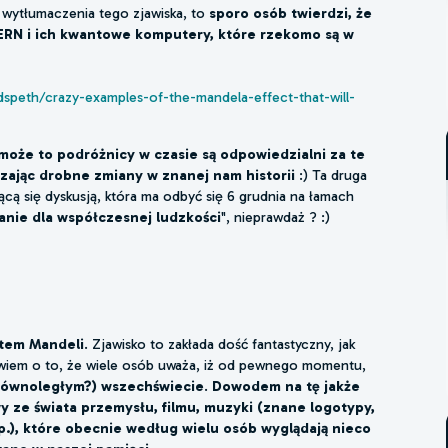
 wytłumaczenia tego zjawiska, to
sporo osób twierdzi, że
ERN i ich kwantowe komputery, które rzekomo są w
speth/crazy-examples-of-the-mandela-effect-that-will-
może to podróżnicy w czasie są odpowiedzialni za te
dzając drobne zmiany w znanej nam historii
:) Ta druga
cą się dyskusją, która ma odbyć się 6 grudnia na łamach
łanie dla współczesnej ludzkości
", nieprawdaż ? :)
tem Mandeli
. Zjawisko to zakłada dość fantastyczny, jak
wiem o to, że wiele osób uważa, iż od pewnego momentu,
 (równoległym?) wszechświecie
.
Dowodem na tę jakże
ze świata przemysłu, filmu, muzyki (znane logotypy,
.), które obecnie według wielu osób wyglądają nieco