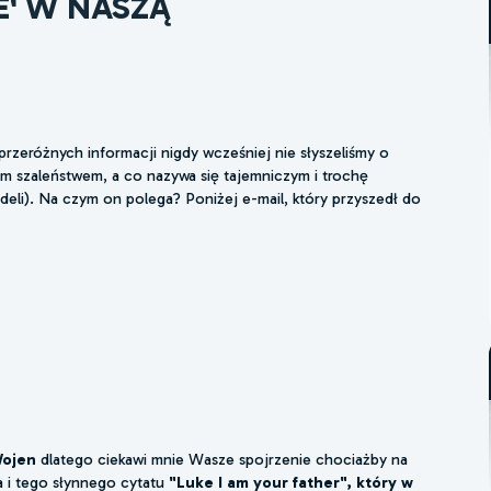
E' W NASZĄ
rzeróżnych informacji nigdy wcześniej nie słyszeliśmy o
m szaleństwem, a co nazywa się tajemniczym i trochę
deli). Na czym on polega? Poniżej e-mail, który przyszedł do
ojen
dlatego ciekawi mnie Wasze spojrzenie chociażby na
 i tego słynnego cytatu
"Luke I am your father", który w