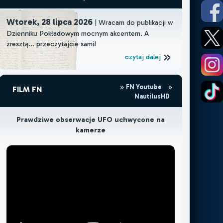
Wtorek, 28 lipca 2026
| Wracam do publikacji w
Dzienniku Pokładowym mocnym akcentem. A
zresztą... przeczytajcie sami!
czytaj dalej
FN Youtube
FILM FN
NautilusHD
Prawdziwe obserwacje UFO uchwycone na
kamerze