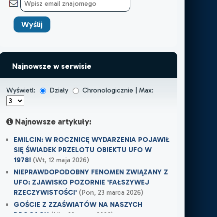
Najnowsze w serwisie
Wyświetl:
Działy
Chronologicznie | Max:
Najnowsze artykuły:
EMILCIN: W ROCZNICĘ WYDARZENIA POJAWIŁ
SIĘ ŚWIADEK PRZELOTU OBIEKTU UFO W
1978!
(Wt, 12 maja 2026)
NIEPRAWDOPODOBNY FENOMEN ZWIĄZANY Z
UFO: ZJAWISKO POZORNIE 'FAŁSZYWEJ
RZECZYWISTOŚCI'
(Pon, 23 marca 2026)
GOŚCIE Z ZZAŚWIATÓW NA NASZYCH
DROGACH
(Nie, 22 marca 2026)