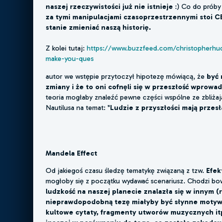
naszej rzeczywistości już nie istnieje
:) Co do próby
za tymi manipulacjami czasoprzestrzennymi stoi C
stanie zmieniać naszą historię.
Z kolei tutaj:
https://www.buzzfeed.com/christopherhud
make-you-ques
autor we wstępie przytoczył hipotezę mówiącą, że
być 
zmiany i że to oni cofnęli się w przeszłość wprowa
teoria mogłaby znaleźć pewne części wspólne ze zbliżają
Nautilusa na temat: "
Ludzie z przyszłości mają przes
Mandela Effect
Od jakiegoś czasu śledzę tematykę związaną z tzw.
Efek
mogłoby się z początku wydawać scenariusz. Chodzi bo
ludzkość na naszej planecie znalazła się w innym
nieprawdopodobną tezę miałyby być słynne motywy 
kultowe cytaty, fragmenty utworów muzycznych itp