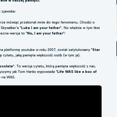
ane w naszej pamięci.
zjawiska:
zczerze mówiąc przekonał mnie do tego fenomenu. Chodzi o
Skywalker'a "
Luke I am your father
". No właśnie w tym tkwi
becna wersja to "
No, I am your father
":
na platformę youtube w roku 2007, został zatytułowany "
Star
ję cytatu, jaką pamięta większość osób (w tym ja).
hocolate
". To wersja cytatu, którą pamięta większość z nas.
usłyszymy jak Tom Hanks wypowiada "
Life WAS like a box of
e na WAS.