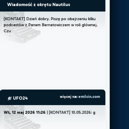
Wiadomość z okrętu Nautilus
[
K
O
N
T
A
K
T
]
D
z
i
e
ń
d
o
b
r
y
.
P
i
s
z
ę
p
o
o
b
e
j
r
z
e
n
i
u
k
i
l
k
u
p
o
d
c
a
s
t
ó
w
z
P
a
n
e
m
B
e
r
n
a
t
o
w
i
c
z
e
m
w
r
o
l
i
g
ł
ó
w
n
e
j
.
C
z
u
j
ę
,
ż
e
m
u
s
z
ę
l
u
b
ż
e
więcej na:
emilcin.com
UFO24
Wt, 12 maj 2026 11:26
| [KONTAKT] 10.05.2026:
godz ok 22:30.