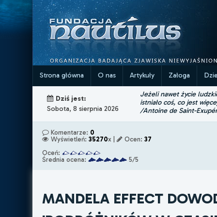
Strona główna
O nas
Artykuły
Załoga
Dzi
Jeżeli nawet życie ludzk
Dziś jest:
istniało coś, co jest więce
Sobota, 8 sierpnia 2026
/Antoine de Saint-Exupé
Komentarze:
0
Wyświetleń:
35270
x |
Ocen:
37
Oceń:
Średnia ocena:
5/5
MANDELA EFFECT DOWO