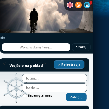
akt
Szukaj
//
//
Rejestracja
Wejście na pokład
Zapamiętaj mnie