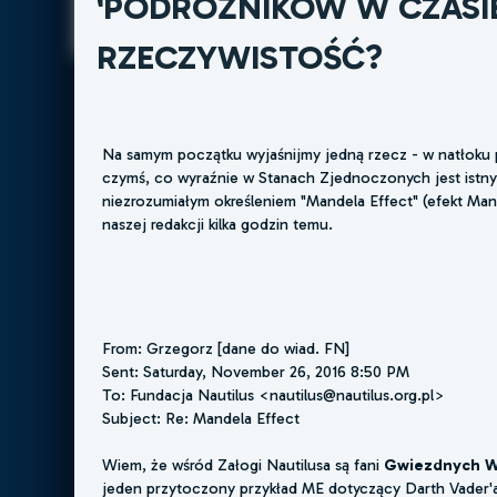
'PODRÓŻNIKÓW W CZASI
RZECZYWISTOŚĆ?
Na samym początku wyjaśnijmy jedną rzecz - w natłoku p
czymś, co wyraźnie w Stanach Zjednoczonych jest istny
niezrozumiałym określeniem "Mandela Effect" (efekt Man
naszej redakcji kilka godzin temu.
From: Grzegorz [dane do wiad. FN]
Sent: Saturday, November 26, 2016 8:50 PM
To: Fundacja Nautilus <nautilus@nautilus.org.pl>
Subject: Re: Mandela Effect
Wiem, że wśród Załogi Nautilusa są fani
Gwiezdnych W
jeden przytoczony przykład ME dotyczący Darth Vader'a