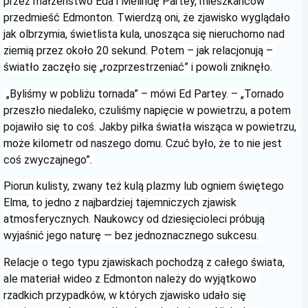
przez małżeństwo Eda i Melindę Partey, mieszkańców 
przedmieść Edmonton. Twierdzą oni, że zjawisko wyglądało 
jak olbrzymia, świetlista kula, unosząca się nieruchomo nad 
ziemią przez około 20 sekund. Potem – jak relacjonują – 
światło zaczęło się „rozprzestrzeniać” i powoli zniknęło.
 „Byliśmy w pobliżu tornada” – mówi Ed Partey. – „Tornado 
przeszło niedaleko, czuliśmy napięcie w powietrzu, a potem 
pojawiło się to coś. Jakby piłka światła wisząca w powietrzu, 
może kilometr od naszego domu. Czuć było, że to nie jest 
coś zwyczajnego”. 
Piorun kulisty, zwany też kulą plazmy lub ogniem świętego 
Elma, to jedno z najbardziej tajemniczych zjawisk 
atmosferycznych. Naukowcy od dziesięcioleci próbują 
wyjaśnić jego naturę — bez jednoznacznego sukcesu. 
Relacje o tego typu zjawiskach pochodzą z całego świata, 
ale materiał wideo z Edmonton należy do wyjątkowo 
rzadkich przypadków, w których zjawisko udało się 