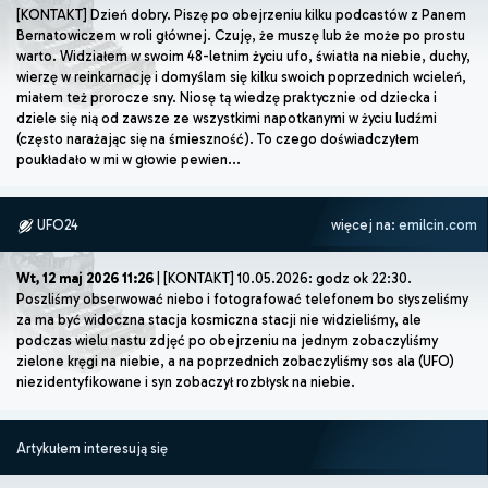
[KONTAKT] Dzień dobry. Piszę po obejrzeniu kilku podcastów z Panem
Bernatowiczem w roli głównej. Czuję, że muszę lub że może po prostu
warto. Widziałem w swoim 48-letnim życiu ufo, światła na niebie, duchy,
wierzę w reinkarnację i domyślam się kilku swoich poprzednich wcieleń,
miałem też prorocze sny. Niosę tą wiedzę praktycznie od dziecka i
dziele się nią od zawsze ze wszystkimi napotkanymi w życiu ludźmi
(często narażając się na śmieszność). To czego doświadczyłem
poukładało w mi w głowie pewien...
UFO24
więcej na:
emilcin.com
Wt, 12 maj 2026 11:26
| [KONTAKT] 10.05.2026: godz ok 22:30.
Poszliśmy obserwować niebo i fotografować telefonem bo słyszeliśmy
za ma być widoczna stacja kosmiczna stacji nie widzieliśmy, ale
podczas wielu nastu zdjęć po obejrzeniu na jednym zobaczyliśmy
zielone kręgi na niebie, a na poprzednich zobaczyliśmy sos ala (UFO)
niezidentyfikowane i syn zobaczył rozbłysk na niebie.
Artykułem interesują się