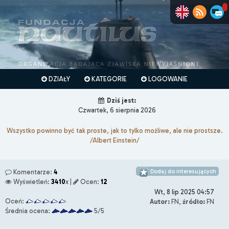
DZIAŁY
KATEGORIE
LOGOWANIE
Dziś jest:
Czwartek, 6 sierpnia 2026
Wszystko powinno być tak proste, jak to tylko możliwe, ale nie prostsze.
/Albert Einstein/
Dodaj do interesujących
Komentarze:
4
Wyświetleń:
3410
x |
Ocen:
12
Wt, 8 lip 2025 04:57
Oceń:
Autor:
FN,
źródło:
FN
Średnia ocena:
5/5