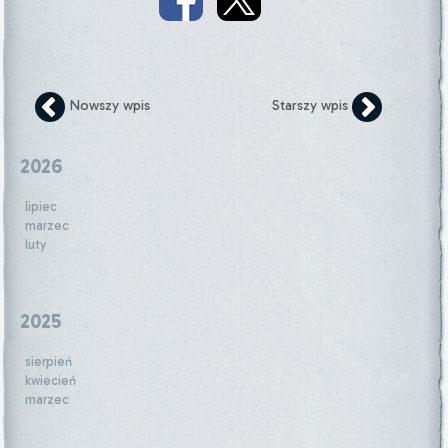
Nowszy wpis
Starszy wpis
2026
lipiec
marzec
luty
2025
sierpień
kwiecień
marzec