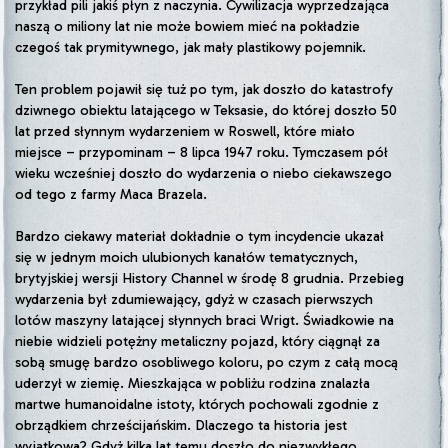
przykład pili jakiś płyn z naczynia. Cywilizacja wyprzedzająca
naszą o miliony lat nie może bowiem mieć na pokładzie
czegoś tak prymitywnego, jak mały plastikowy pojemnik.
Ten problem pojawił się tuż po tym, jak doszło do katastrofy
dziwnego obiektu latającego w Teksasie, do której doszło 50
lat przed słynnym wydarzeniem w Roswell, które miało
miejsce – przypominam – 8 lipca 1947 roku. Tymczasem pół
wieku wcześniej doszło do wydarzenia o niebo ciekawszego
od tego z farmy Maca Brazela.
Bardzo ciekawy materiał dokładnie o tym incydencie ukazał
się w jednym moich ulubionych kanałów tematycznych,
brytyjskiej wersji History Channel w środę 8 grudnia. Przebieg
wydarzenia był zdumiewający, gdyż w czasach pierwszych
lotów maszyny latającej słynnych braci Wrigt. Świadkowie na
niebie widzieli potężny metaliczny pojazd, który ciągnął za
sobą smugę bardzo osobliwego koloru, po czym z całą mocą
uderzył w ziemię. Mieszkająca w pobliżu rodzina znalazła
martwe humanoidalne istoty, których pochowali zgodnie z
obrządkiem chrześcijańskim. Dlaczego ta historia jest
wyjątkowa? Gdyż kilka lat temu doszło do niezwykłego