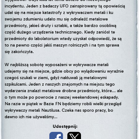
incydentu. Jeden z badaczy UFO zainspirowany tą opowieścią
udał się na miejsce katastrofy z wykrywaczem metali i ku
swojemu zdumieniu udało mu się odnaleźć metalowe
przedmioty, jakieś druty i sztabki, a także bardzo osobliwą
część dużego urządzenia technicznego. Kiedy zaniósł te
przedmioty do labolatorium wtedy uzyskał odpowiedź, że są
to na pewno części jakiś maszyn rolniczych i na tym sprawa
się zakończyła.
W najbliższą sobotę wyposażeni w wykrywacze metali
udajemy się na miejsce, gdzie obcy po wylądowaniu wyraźnie
czegoś szukali w ziemi, gdyż nakłuwali ją metalowymi
szpikulcami. Jeden z naszych znajomych na miejscu tego
wydarzenia znalazł metalowe drobne przedmioty, które... ale
o tym może po powrocie z naszej weekendowej eskapady.
Na razie w piątek w Bazie FN będziemy robili wielki przegląd
wykrywaczy metali Nautilusa. Czeka nas sporo pracy, bo
dawno ich nie używaliśmy...
Udostępnij: