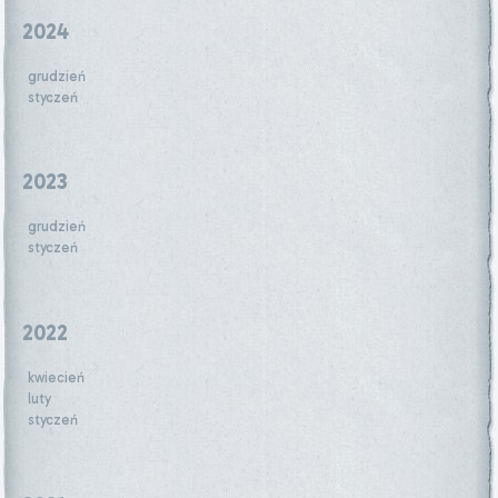
2024
grudzień
styczeń
2023
grudzień
styczeń
2022
kwiecień
luty
styczeń