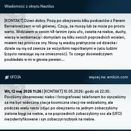
Wiadomość z okrętu Nautilus
[KONTAKT] Dzień dobry. Piszę po obejrzeniu kilku podcastów z Panem
Bernatowiczem w roli głównej. Czuję, że muszę lub że może po prostu
warto. Widziałem w swoim 48-letnim życiu ufo, światła na niebie, duchy,
wierzę w reinkarnację i domyślam się kilku swoich poprzednich wcieleń,
miałem też prorocze sny. Niosę tą wiedzę praktycznie od dziecka i
dziele się nią od zawsze ze wszystkimi napotkanymi w życiu ludźmi
(często narażając się na śmieszność). To czego doświadczyłem
poukładało w mi w głowie pewien...
UFO24
więcej na:
emilcin.com
Wt, 12 maj 2026 11:26
| [KONTAKT] 10.05.2026: godz ok 22:30.
Poszliśmy obserwować niebo i fotografować telefonem bo słyszeliśmy
za ma być widoczna stacja kosmiczna stacji nie widzieliśmy, ale
podczas wielu nastu zdjęć po obejrzeniu na jednym zobaczyliśmy
zielone kręgi na niebie, a na poprzednich zobaczyliśmy sos ala (UFO)
niezidentyfikowane i syn zobaczył rozbłysk na niebie.