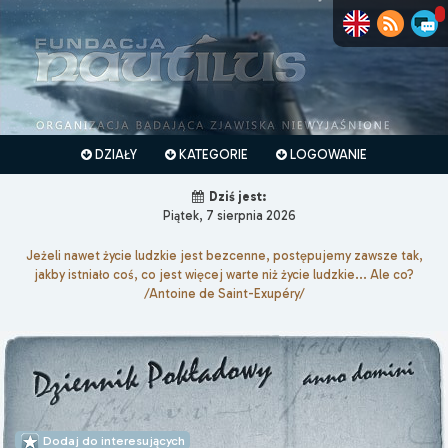
DZIAŁY
KATEGORIE
LOGOWANIE
Dziś jest:
Piątek, 7 sierpnia 2026
Jeżeli nawet życie ludzkie jest bezcenne, postępujemy zawsze tak,
jakby istniało coś, co jest więcej warte niż życie ludzkie... Ale co?
/Antoine de Saint-Exupéry/
Dodaj do interesujących