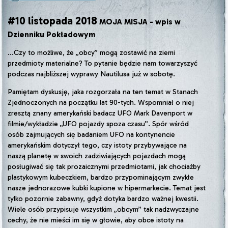
#10 listopada 2018
MOJA MISJA - wpis w
Dzienniku Pokładowym
...Czy to możliwe, że „obcy” mogą zostawić na ziemi
przedmioty materialne? To pytanie będzie nam towarzyszyć
podczas najbliższej wyprawy Nautilusa już w sobotę.
Pamiętam dyskusję, jaka rozgorzała na ten temat w Stanach
Zjednoczonych na początku lat 90-tych. Wspomniał o niej
zresztą znany amerykański badacz UFO Mark Davenport w
filmie/wykładzie „UFO pojazdy spoza czasu”. Spór wśród
osób zajmujących się badaniem UFO na kontynencie
amerykańskim dotyczył tego, czy istoty przybywające na
naszą planetę w swoich zadziwiających pojazdach mogą
posługiwać się tak prozaicznymi przedmiotami, jak chociażby
plastykowym kubeczkiem, bardzo przypominającym zwykłe
nasze jednorazowe kubki kupione w hipermarkecie. Temat jest
tylko pozornie zabawny, gdyż dotyka bardzo ważnej kwestii.
Wiele osób przypisuje wszystkim „obcym” tak nadzwyczajne
cechy, że nie mieści im się w głowie, aby obce istoty na