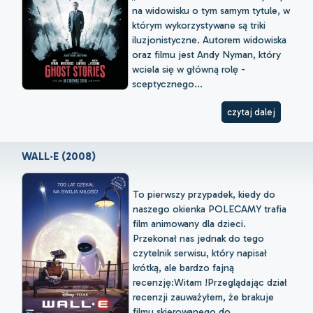
na widowisku o tym samym tytule, w
którym wykorzystywane są triki
iluzjonistyczne. Autorem widowiska
oraz filmu jest Andy Nyman, który
wciela się w główną rolę -
sceptycznego...
czytaj dalej
WALL·E (2008)
To pierwszy przypadek, kiedy do
naszego okienka POLECAMY trafia
film animowany dla dzieci.
Przekonał nas jednak do tego
czytelnik serwisu, który napisał
krótką, ale bardzo fajną
recenzję:Witam !Przeglądając dział
recenzji zauważyłem, że brakuje
filmu skierowanego do