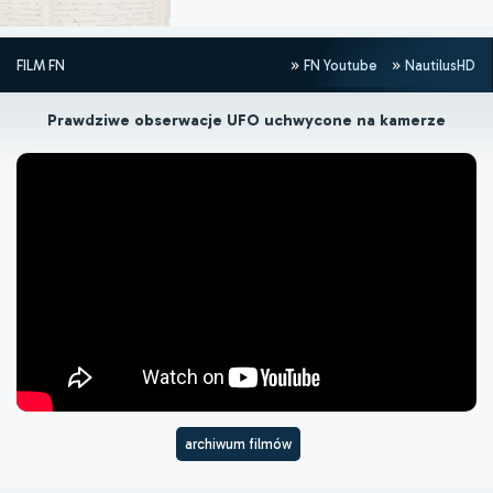
FILM FN
FN Youtube
NautilusHD
Prawdziwe obserwacje UFO uchwycone na kamerze
archiwum filmów