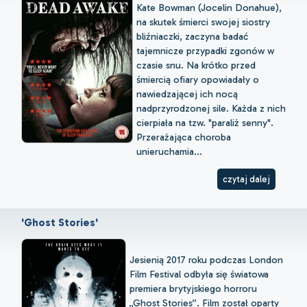
Kate Bowman (Jocelin Donahue),
na skutek śmierci swojej siostry
bliźniaczki, zaczyna badać
tajemnicze przypadki zgonów w
czasie snu. Na krótko przed
śmiercią ofiary opowiadały o
nawiedzającej ich nocą
nadprzyrodzonej sile. Każda z nich
cierpiała na tzw. "paraliż senny".
Przerażająca choroba
unieruchamia...
czytaj dalej
'Ghost Stories'
Jesienią 2017 roku podczas London
Film Festival odbyła się światowa
premiera brytyjskiego horroru
„Ghost Stories”. Film został oparty