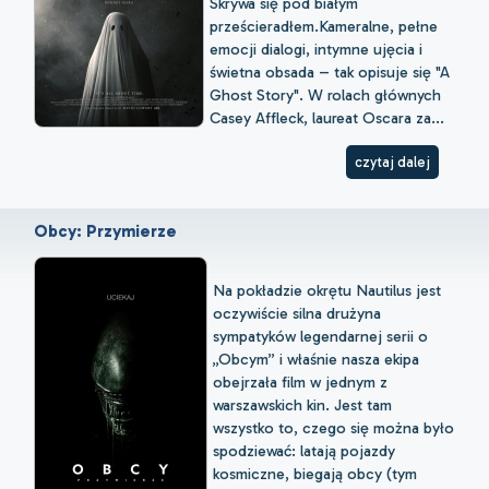
Skrywa się pod białym
prześcieradłem.Kameralne, pełne
emocji dialogi, intymne ujęcia i
świetna obsada – tak opisuje się "A
Ghost Story". W rolach głównych
Casey Affleck, laureat Oscara za...
czytaj dalej
Obcy: Przymierze
Na pokładzie okrętu Nautilus jest
oczywiście silna drużyna
sympatyków legendarnej serii o
„Obcym” i właśnie nasza ekipa
obejrzała film w jednym z
warszawskich kin. Jest tam
wszystko to, czego się można było
spodziewać: latają pojazdy
kosmiczne, biegają obcy (tym