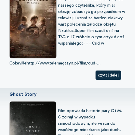
naszego czytelnika, który miał
okazję zobaczyć go przypadkiem w
telewizji i uznał za bardzo ciekawy,
wart polecenia załodze okrętu
Nautilus.Super film szedł dziś na
TV4 o 17 zróbcie o tym artykuł coś
wspaniałego:===Cud w
Cokevillehttp://www.telemagazyn.pl/film/cud-...
czytaj dalej
Ghost Story
Film opowiada historię pary C i M.
C zginął w wypadku
samochodowym, ale wraca do
wspólnego mieszkania jako duch.