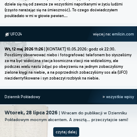
dziele się nią od zawsze ze wszystkimi napotkanymi w życiu ludźmi
(często narażając się na śmieszność). To czego doświadczyłem
poukładało w mi w głowie pewien...
UFO24
więcej na:
emilcin.com
Wt, 12 maj 2026 11:26
| [KONTAKT] 10.05.2026: godz ok 22:30.
Poszliśmy obserwować niebo i fotografować telefonem bo słyszeliśmy
za ma być widoczna stacja kosmiczna stacji nie widzieliśmy, ale
podczas wielu nastu zdjęć po obejrzeniu na jednym zobaczyliśmy
zielone kręgi na niebie, a na poprzednich zobaczyliśmy sos ala (UFO)
niezidentyfikowane i syn zobaczył rozbłysk na niebie.
Dziennik Pokładowy
wszystkie wpisy
Wtorek, 28 lipca 2026
| Wracam do publikacji w Dzienniku
Pokładowym mocnym akcentem. A zresztą... przeczytajcie sami!
czytaj dalej