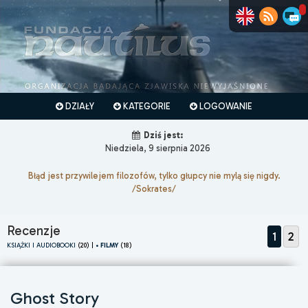
DZIAŁY
KATEGORIE
LOGOWANIE
Dziś jest:
Niedziela, 9 sierpnia 2026
Błąd jest przywilejem filozofów, tylko głupcy nie mylą się nigdy.
/Sokrates/
Recenzje
1
2
KSIĄŻKI I AUDIOBOOKI
(20) |
• FILMY
(18)
Ghost Story