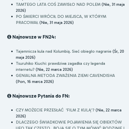
TAMTEGO LATA COŚ ZAWISŁO NAD POLEM
(Nie, 31 maja
2026)
PO ŚMIERCI WRÓCIŁ DO MIEJSCA, W KTÓRYM
PRACOWAŁ
(Nie, 31 maja 2026)
Najnowsze w FN24:
Tajemnicza kula nad Kolumbią. Sieć obiegło nagranie
(Śr, 20
maja 2026)
Tsuruhiko Kiuchi: prawdziwa zagadka czy legenda
internetu?
(Nie, 22 marca 2026)
GENIALNA METODA ZWAŻENIA ZIEMI CAVENDISHA
(Pon, 16 marca 2026)
Najnowsze Pytania do FN:
CZY MOŻECIE PRZESŁAĆ 'FILM Z KULĄ'?
(Nie, 22 marca
2026)
DLACZEGO ŚWIADKOWIE POJAWIENIA SIĘ OBIEKTÓW
UFO TAK CZĘSTO.. BOJĄ SIĘ O TYM MÓWIĆ RODZINIE I