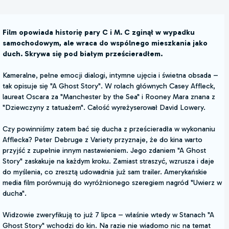
Film opowiada historię pary C i M. C zginął w wypadku
samochodowym, ale wraca do wspólnego mieszkania jako
duch. Skrywa się pod białym prześcieradłem.
Kameralne, pełne emocji dialogi, intymne ujęcia i świetna obsada –
tak opisuje się "A Ghost Story". W rolach głównych Casey Affleck,
laureat Oscara za "Manchester by the Sea" i Rooney Mara znana z
"Dziewczyny z tatuażem". Całość wyreżyserował David Lowery.
Czy powinniśmy zatem bać się ducha z prześcieradła w wykonaniu
Afflecka? Peter Debruge z Variety przyznaje, że do kina warto
przyjść z zupełnie innym nastawieniem. Jego zdaniem "A Ghost
Story" zaskakuje na każdym kroku. Zamiast straszyć, wzrusza i daje
do myślenia, co zresztą udowadnia już sam trailer. Amerykańskie
media film porównują do wyróżnionego szeregiem nagród "Uwierz w
ducha".
Widzowie zweryfikują to już 7 lipca – właśnie wtedy w Stanach "A
Ghost Story" wchodzi do kin. Na razie nie wiadomo nic na temat