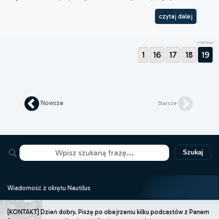
czytaj dalej
STRONA
1
16
17
18
19
Nowsze
Starsze
Szukaj
Wiadomość z okrętu Nautilus
[KONTAKT] Dzień dobry. Piszę po obejrzeniu kilku podcastów z Panem