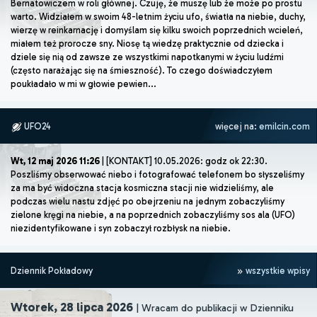
Bernatowiczem w roli głównej. Czuję, że muszę lub że może po prostu
warto. Widziałem w swoim 48-letnim życiu ufo, światła na niebie, duchy,
wierzę w reinkarnację i domyślam się kilku swoich poprzednich wcieleń,
miałem też prorocze sny. Niosę tą wiedzę praktycznie od dziecka i
dziele się nią od zawsze ze wszystkimi napotkanymi w życiu ludźmi
(często narażając się na śmieszność). To czego doświadczyłem
poukładało w mi w głowie pewien...
UFO24
więcej na:
emilcin.com
Wt, 12 maj 2026 11:26
| [KONTAKT] 10.05.2026: godz ok 22:30.
Poszliśmy obserwować niebo i fotografować telefonem bo słyszeliśmy
za ma być widoczna stacja kosmiczna stacji nie widzieliśmy, ale
podczas wielu nastu zdjęć po obejrzeniu na jednym zobaczyliśmy
zielone kręgi na niebie, a na poprzednich zobaczyliśmy sos ala (UFO)
niezidentyfikowane i syn zobaczył rozbłysk na niebie.
Dziennik Pokładowy
wszystkie wpisy
Wtorek, 28 lipca 2026
| Wracam do publikacji w Dzienniku