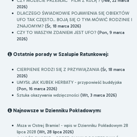
CZY MOŻECIE PRZESŁAĆ 'FILM Z KULĄ'?
(Nie, 22 marca
2026)
DLACZEGO ŚWIADKOWIE POJAWIENIA SIĘ OBIEKTÓW
UFO TAK CZĘSTO.. BOJĄ SIĘ O TYM MÓWIĆ RODZINIE I
ZNAJOMYM?
(Śr, 18 marca 2026)
CZY TO WASZYM ZDANIEM JEST UFO?
(Pon, 9 marca
2026)
Ostatnie porady w Szalupie Ratunkowej:
CIERPIENIE RODZI SIĘ Z PRZYWIĄZANIA
(Śr, 18 marca
2026)
UMYSŁ JAK KUBEK HERBATY - przypowieść buddyjska
(Pon, 16 marca 2026)
Sztuka okazywania wdzięczności
(Wt, 3 marca 2026)
Najnowsze w Dzienniku Pokładowym:
Msza w Ostrej Bramie! - wpis w Dzienniku Pokładowym 28
lipca 2028
(Wt, 28 lipca 2026)