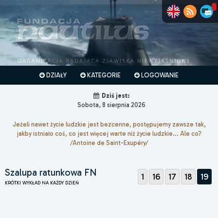
DZIAŁY
KATEGORIE
LOGOWANIE
Dziś jest:
Sobota, 8 sierpnia 2026
Jeżeli nawet życie ludzkie jest bezcenne, postępujemy zawsze tak,
jakby istniało coś, co jest więcej warte niż życie ludzkie... Ale co?
/Antoine de Saint-Exupéry/
Szalupa ratunkowa FN
1
16
17
18
19
KRÓTKI WYKŁAD NA KAŻDY DZIEŃ