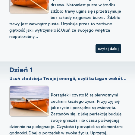
drzewa. Natomiast puste w środku
źdźbło trawy ugina się i przetrzymuje
bez szkody najgorsze burze. Źdźbło
trawy jest wewnątrz puste. Uzyskuje przez to zarówno
giętkość jak i wytrzymałość.Usuń ze swojego wnętrza
niepotrzebny...
czytaj dalej
Dzień 1
Usuń złodzieja Twojej energii, czyli bałagan wokół...
Porządek i czystość są pierwotnymi
cechami każdego życia. Przyjrzyj się
jak czyste i porządne są zwierzęta.
Zastanów się, z jaką perfekcją budują
swoje gniazda i ile czasu poświęcają
dziennie na pielęgnację. Czystość i porządek są elementami
godności.Dbaj o porządek w swoim życiu. Uprzątaj...