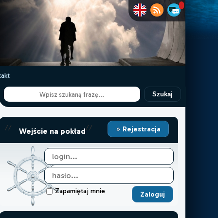
akt
Szukaj
//
//
Rejestracja
Wejście na pokład
Zapamiętaj mnie