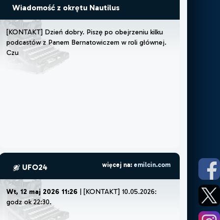
Wiadomość z okrętu Nautilus
[
K
O
N
T
A
K
T
]
D
z
i
e
ń
d
o
b
r
y
.
P
i
s
z
ę
p
o
o
b
e
j
r
z
e
n
i
u
k
i
l
k
u
p
o
d
c
a
s
t
ó
w
z
P
a
n
e
m
B
e
r
n
a
t
o
w
i
c
z
e
m
w
r
o
l
i
g
ł
ó
w
n
e
j
.
C
z
u
j
ę
,
ż
e
m
u
s
z
więcej na:
emilcin.com
UFO24
Wt, 12 maj 2026 11:26
| [KONTAKT] 10.05.2026:
godz ok 22:30.