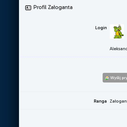
Profil Załoganta
Login
Aleksan
Wyślij p
Ranga
Załogan