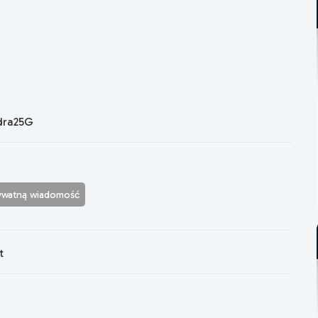
dra25G
rywatną wiadomość
t