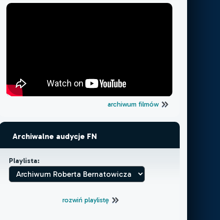
archiwum filmów
Archiwalne audycje FN
Playlista:
rozwiń playlistę