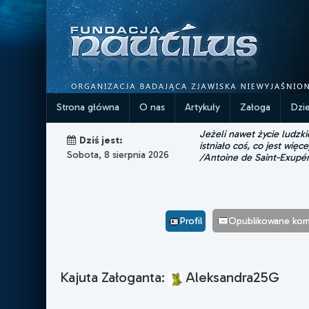
Strona główna
O nas
Artykuły
Załoga
Dzi
Jeżeli nawet życie ludzk
Dziś jest:
istniało coś, co jest więce
Sobota, 8 sierpnia 2026
/Antoine de Saint-Exupé
Profil
Opublikowane kom
Kajuta Załoganta:
Aleksandra25G