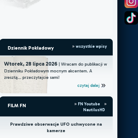
wszystkie wpisy
Dziennik Pokładowy
Wtorek, 28 lipca 2026
| Wracam do publikacji w
Dzienniku Pokładowym mocnym akcentem. A
zresztą... przeczytajcie sami!
czytaj dalej
FN Youtube
FILM FN
NautilusHD
Prawdziwe obserwacje UFO uchwycone na
kamerze