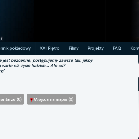
ennik pokładowy
XXI Piętro
Filmy
Projekty
FAQ
Kont
ie jest bezcenne, postępujemy zawsze tak, jakby
j warte niż życie ludzkie... Ale co?
ry/
entarze (0)
Miejsca na mapie (0)