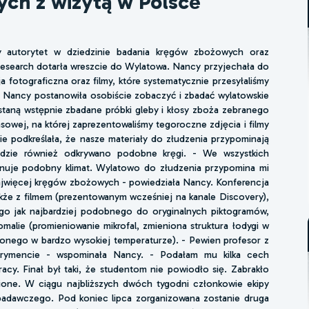
ych z wizytą w Polsce
y autorytet w dziedzinie badania kręgów zbożowych oraz
Research dotarła wreszcie do Wylatowa. Nancy przyjechała do
fotograficzna oraz filmy, które systematycznie przesyłaliśmy
że Nancy postanowiła osobiście zobaczyć i zbadać wylatowskie
ostaną wstępnie zbadane próbki gleby i kłosy zboża zebranego
sowej, na której zaprezentowaliśmy tegoroczne zdjęcia i filmy
 podkreślała, że nasze materiały do złudzenia przypominają
 gdzie również odkrywano podobne kręgi. - We wszystkich
nuje podobny klimat. Wylatowo do złudzenia przypomina mi
ę najwięcej kręgów zbożowych - powiedziała Nancy. Konferencja
także z filmem (prezentowanym wcześniej na kanale Discovery),
go jak najbardziej podobnego do oryginalnych piktogramów,
omalie (promieniowanie mikrofal, zmieniona struktura łodygi w
ionego w bardzo wysokiej temperaturze). - Pewien profesor z
erymencie - wspominała Nancy. - Podałam mu kilka cech
acy. Finał był taki, że studentom nie powiodło się. Zabrakło
nione. W ciągu najbliższych dwóch tygodni członkowie ekipy
badawczego. Pod koniec lipca zorganizowana zostanie druga