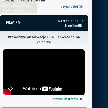
zresztą... przeczytajcie sami!
czytaj dalej
FN Youtube
FILM FN
NautilusHD
Prawdziwe obserwacje UFO uchwycone na
kamerze
archiwum filmów