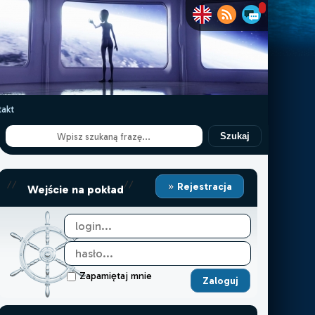
akt
Szukaj
//
//
Rejestracja
Wejście na pokład
Zapamiętaj mnie