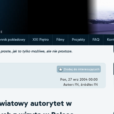
ennik pokładowy
XXI Piętro
Filmy
Projekty
FAQ
Kont
roste, jak to tylko możliwe, ale nie prostsze.
Dodaj do interesujących
Pon, 27 wrz 2004 00:00
Autor:
FN,
źródło:
FN
Światowy autorytet w