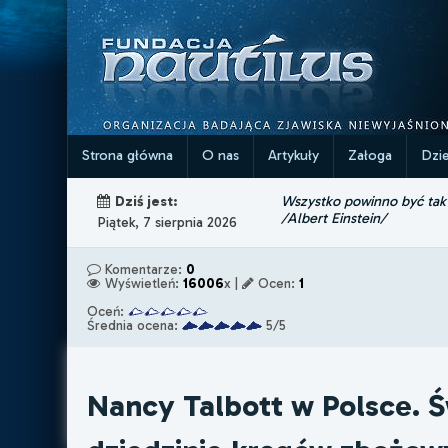
Strona główna
O nas
Artykuły
Załoga
Dzi
Wszystko powinno być tak p
Dziś jest:
/Albert Einstein/
Piątek, 7 sierpnia 2026
Komentarze:
0
Wyświetleń:
16006
x |
Ocen:
1
Oceń:
Średnia ocena:
5/5
Nancy Talbott w Polsce. 