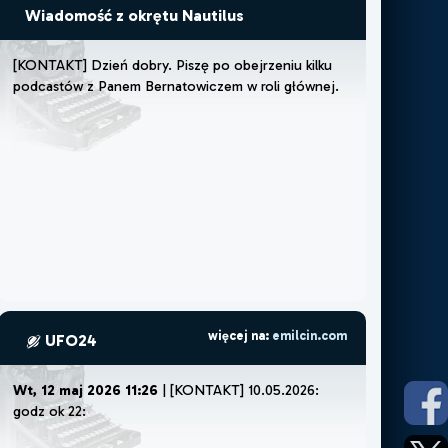
Wiadomość z okrętu Nautilus
[
K
O
N
T
A
K
T
]
D
z
i
e
ń
d
o
b
r
y
.
P
i
s
z
ę
p
o
o
b
e
j
r
z
e
n
i
u
k
i
l
k
u
p
o
d
c
a
s
t
ó
w
z
P
a
n
e
m
B
e
r
n
a
t
o
w
i
c
z
e
m
w
r
o
l
i
g
ł
ó
w
n
e
j
.
C
z
u
j
ę
,
ż
e
m
u
więcej na:
emilcin.com
UFO24
Wt, 12 maj 2026 11:26
| [KONTAKT] 10.05.2026:
godz ok 22:30.