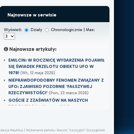
Najnowsze w serwisie
Wyświetl:
Działy
Chronologicznie | Max:
Najnowsze artykuły:
EMILCIN: W ROCZNICĘ WYDARZENIA POJAWIŁ
SIĘ ŚWIADEK PRZELOTU OBIEKTU UFO W
1978!
(Wt, 12 maja 2026)
NIEPRAWDOPODOBNY FENOMEN ZWIĄZANY Z
UFO: ZJAWISKO POZORNIE 'FAŁSZYWEJ
RZECZYWISTOŚCI'
(Pon, 23 marca 2026)
GOŚCIE Z ZZAŚWIATÓW NA NASZYCH
DROGACH
(Nie, 22 marca 2026)
Najnowsze w XXI Piętro:
MOJE DOŚWIADCZENIE Z NIEWIDZIALNĄ
ndacja Nautilus |
Wykonanie portalu:
Marcin "szczygliś" Szczygliński