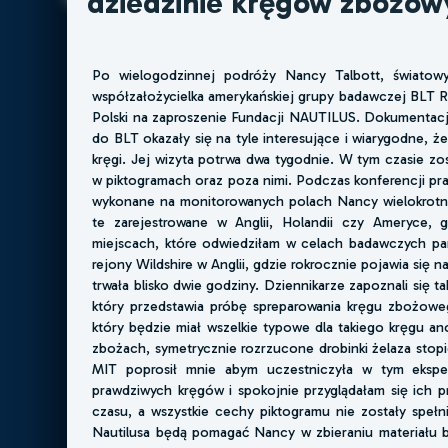
dziedzinie kręgów zbożow
Po wielogodzinnej podróży Nancy Talbott, światow
współzałożycielka amerykańskiej grupy badawczej BLT 
Polski na zaproszenie Fundacji NAUTILUS. Dokumentacja 
do BLT okazały się na tyle interesujące i wiarygodne, 
kręgi. Jej wizyta potrwa dwa tygodnie. W tym czasie z
w piktogramach oraz poza nimi. Podczas konferencji pra
wykonane na monitorowanych polach Nancy wielokrotnie
te zarejestrowane w Anglii, Holandii czy Ameryce,
miejscach, które odwiedziłam w celach badawczych pa
rejony Wildshire w Anglii, gdzie rokrocznie pojawia si
trwała blisko dwie godziny. Dziennikarze zapoznali się 
który przedstawia próbę spreparowania kręgu zbożowe
który będzie miał wszelkie typowe dla takiego kręgu an
zbożach, symetrycznie rozrzucone drobinki żelaza stop
MIT poprosił mnie abym uczestniczyła w tym eksp
prawdziwych kręgów i spokojnie przyglądałam się ich pr
czasu, a wszystkie cechy piktogramu nie zostały speł
Nautilusa będą pomagać Nancy w zbieraniu materiału 