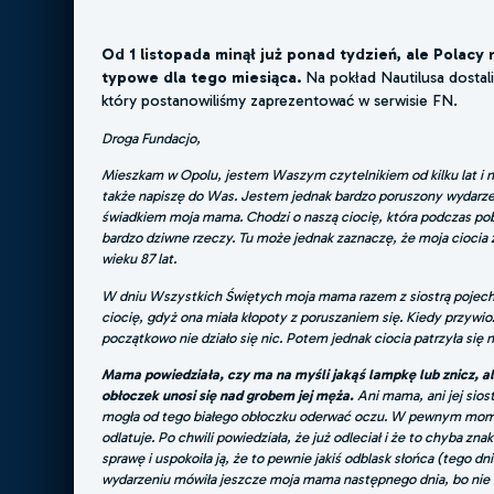
Od 1 listopada minął już ponad tydzień, ale Polacy 
typowe dla tego
miesiąca.
Na pokład Nautilusa dostal
który postanowiliśmy zaprezentować w serwisie FN.
Droga Fundacjo,
Mieszkam w Opolu, jestem Waszym czytelnikiem od kilku lat i n
także napiszę do Was. Jestem jednak bardzo poruszony wydarze
świadkiem moja mama. Chodzi o naszą ciocię, która podczas p
bardzo dziwne rzeczy. Tu może jednak zaznaczę, że moja ciocia 
wieku 87 lat.
W dniu Wszystkich Świętych moja mama razem z siostrą poje
ciocię, gdyż ona miała kłopoty z poruszaniem się. Kiedy przywioz
początkowo nie działo się nic. Potem jednak ciocia patrzyła się 
Mama powiedziała, czy ma na myśli jakąś lampkę lub znicz, ale 
obłoczek unosi się nad grobem jej męża.
Ani mama, ani jej siost
mogła od tego białego obłoczku oderwać oczu. W pewnym momen
odlatuje. Po chwili powiedziała, że już odleciał i że to chyba z
sprawę i uspokoiła ją, że to pewnie jakiś odblask słońca (tego dn
wydarzeniu mówiła jeszcze moja mama następnego dnia, bo nie m