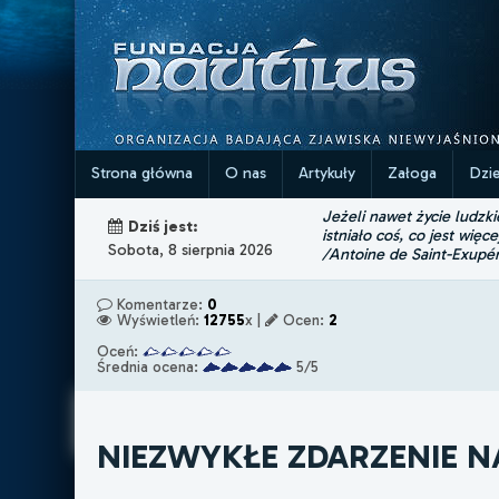
Strona główna
O nas
Artykuły
Załoga
Dzi
Jeżeli nawet życie ludzk
Dziś jest:
istniało coś, co jest więce
Sobota, 8 sierpnia 2026
/Antoine de Saint-Exupé
Komentarze:
0
Wyświetleń:
12755
x |
Ocen:
2
Oceń:
Średnia ocena:
5/5
NIEZWYKŁE ZDARZENIE 