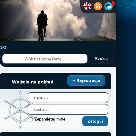
akt
Szukaj
//
//
Rejestracja
Wejście na pokład
Zapamiętaj mnie