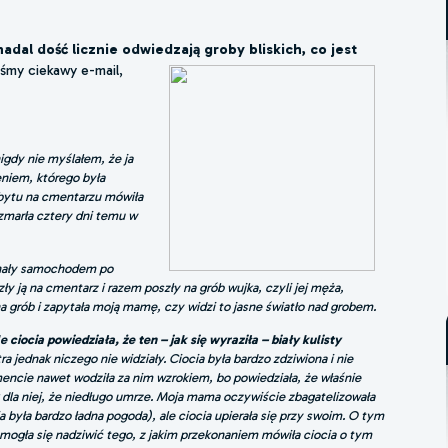
nadal dość licznie odwiedzają groby bliskich, co jest
iśmy ciekawy e-mail,
igdy nie myślałem, że ja
niem, którego była
obytu na cmentarzu mówiła
zmarła cztery dni temu w
chały samochodem po
ły ją na cmentarz i razem poszły na grób wujka, czyli jej męża,
na grób i zapytała moją mamę, czy widzi to jasne światło nad grobem.
ciocia powiedziała, że ten – jak się wyraziła – biały kulisty
ra jednak niczego nie widziały. Ciocia była bardzo zdziwiona i nie
cie nawet wodziła za nim wzrokiem, bo powiedziała, że właśnie
nak dla niej, że niedługo umrze. Moja mama oczywiście zbagatelizowała
ia była bardzo ładna pogoda), ale ciocia upierała się przy swoim. O tym
ogła się nadziwić tego, z jakim przekonaniem mówiła ciocia o tym