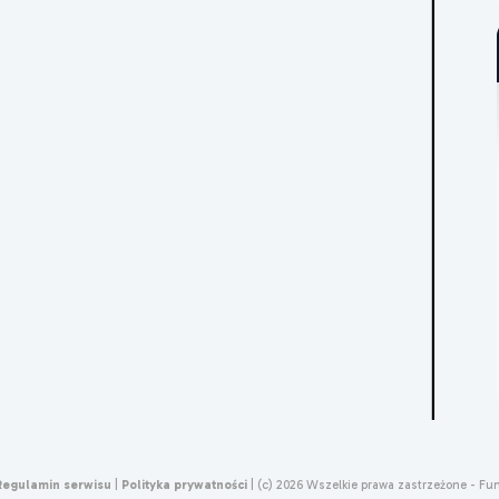
Regulamin serwisu
|
Polityka prywatności
|
(c) 2026 Wszelkie prawa zastrzeżone - Fu