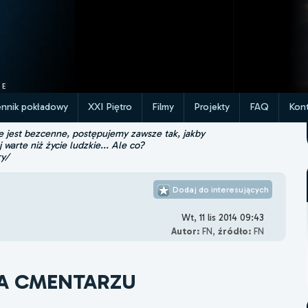
ennik pokładowy
XXI Piętro
Filmy
Projekty
FAQ
Kont
ie jest bezcenne, postępujemy zawsze tak, jakby
j warte niż życie ludzkie... Ale co?
ry/
Dodaj do interesujących
Wt, 11 lis 2014 09:43
Autor:
FN,
źródło:
FN
NA CMENTARZU