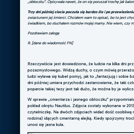
„obłoczku”. Opisywała nawet, że on się poruszał trochę jak balon
Trzy dni później ciocia poczuła się bardzo źle i po przewiezieni
zwiastunem jej śmierci. Chciałem wam to opisać, bo to jest chy
świadkiem, bo słuchałem rozmów mojej mamy. Nie wiem, czy mi
Pozdrawiam załogę
R. [dane do wiadomość FN]
Rzeczywiście jest dowiedzione, że ludzie na kilka dni p
pozazmysłowego. Widzą duchy, o czym mówią przerażonej 
ludzi wylewa się kubeł pomyj, jak to „fantazjują i sobie 
dni później umiera przychodzi zastanowienie, że taki cz
poparcie takiej tezy jest tak dużo, że można by je wyli
W sprawie „cmentarza i jasnego obłoczku” przypomniała n
pokład okrętu Nautilus. Zdjęcia zostały wykonane w 20
czytelniczkę. Na dwóch zdjęciach widać dość osobliwą 
rodzina) idących cmentarną alejką. Kiedy spojrzymy tro
unosi się jasna kula.