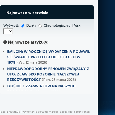
Najnowsze w serwisie
Wyświetl:
Działy
Chronologicznie | Max:
Najnowsze artykuły:
EMILCIN: W ROCZNICĘ WYDARZENIA POJAWIŁ
SIĘ ŚWIADEK PRZELOTU OBIEKTU UFO W
1978!
(Wt, 12 maja 2026)
NIEPRAWDOPODOBNY FENOMEN ZWIĄZANY Z
UFO: ZJAWISKO POZORNIE 'FAŁSZYWEJ
RZECZYWISTOŚCI'
(Pon, 23 marca 2026)
GOŚCIE Z ZZAŚWIATÓW NA NASZYCH
DROGACH
(Nie, 22 marca 2026)
Najnowsze w XXI Piętro:
OSTRZEŻENIE PRZYSZŁO W OSTATNIEJ
ndacja Nautilus |
Wykonanie portalu:
Marcin "szczygliś" Szczygliński