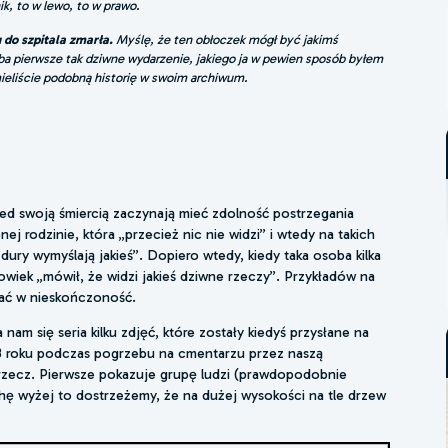
ik, to w lewo, to w prawo.
u do szpitala zmarła.
Myślę, że ten obłoczek mógł być jakimś
ba pierwsze tak dziwne wydarzenie, jakiego ja w pewien sposób byłem
eliście podobną historię w swoim archiwum.
rzed swoją śmiercią zaczynają mieć zdolność postrzegania
rodzinie, która „przecież nic nie widzi” i wtedy na takich
bzdury wymyślają jakieś”. Dopiero wtedy, kiedy taka osoba kilka
łowiek „mówił, że widzi jakieś dziwne rzeczy”. Przykładów na
czać w nieskończoność.
am się seria kilku zdjęć, które zostały kiedyś przysłane na
13 roku podczas pogrzebu na cmentarzu przez naszą
rzecz. Pierwsze pokazuje grupę ludzi (prawdopodobnie
chę wyżej to dostrzeżemy, że na dużej wysokości na tle drzew