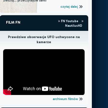
zresztą... przeczytajcie sami!
czytaj dalej
FN Youtube
FILM FN
NautilusHD
Prawdziwe obserwacje UFO uchwycone na
kamerze
archiwum filmów