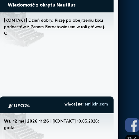
Wiadomość z okrętu Nautilus
[
K
O
N
T
A
K
T
]
D
z
i
e
ń
d
o
b
r
y
.
P
i
s
z
ę
p
o
o
b
e
j
r
z
e
n
i
u
k
i
l
k
u
p
o
d
c
a
s
t
ó
w
z
P
a
n
e
m
B
e
r
n
a
t
o
w
i
c
z
e
m
w
r
o
l
i
g
ł
ó
w
n
e
j
.
C
z
u
j
ę
,
ż
e
m
u
więcej na:
emilcin.com
UFO24
Wt, 12 maj 2026 11:26
| [KONTAKT] 10.05.2026:
godz ok 22:30.