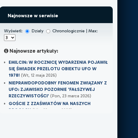
Najnowsze w serwisie
Wyświetl:
Działy
Chronologicznie | Max:
Najnowsze artykuły:
EMILCIN: W ROCZNICĘ WYDARZENIA POJAWIŁ
SIĘ ŚWIADEK PRZELOTU OBIEKTU UFO W
1978!
(Wt, 12 maja 2026)
NIEPRAWDOPODOBNY FENOMEN ZWIĄZANY Z
UFO: ZJAWISKO POZORNIE 'FAŁSZYWEJ
RZECZYWISTOŚCI'
(Pon, 23 marca 2026)
GOŚCIE Z ZZAŚWIATÓW NA NASZYCH
DROGACH
(Nie, 22 marca 2026)
Najnowsze w XXI Piętro:
MOJE DOŚWIADCZENIE Z NIEWIDZIALNĄ