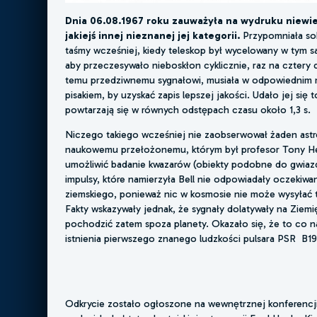
Dnia 06.08.1967 roku zauważyła na wydruku niewie
jakiejś innej nieznanej jej kategorii.
Przypomniała sob
taśmy wcześniej, kiedy teleskop był wycelowany w tym s
aby przeczesywało nieboskłon cyklicznie, raz na cztery d
temu przedziwnemu sygnałowi, musiała w odpowiednim 
pisakiem, by uzyskać zapis lepszej jakości. Udało jej się
powtarzają się w równych odstępach czasu około 1,3 s.
Niczego takiego wcześniej nie zaobserwował żaden as
naukowemu przełożonemu, którym był profesor Tony Hewi
umożliwić badanie kwazarów (obiekty podobne do gwiazd,
impulsy, które namierzyła Bell nie odpowiadały oczekiw
ziemskiego, ponieważ nic w kosmosie nie może wysyłać 
Fakty wskazywały jednak, że sygnały dolatywały na Ziem
pochodzić zatem spoza planety. Okazało się, że to co n
istnienia pierwszego znanego ludzkości pulsara PSR B19
Odkrycie zostało ogłoszone na wewnętrznej konferencj