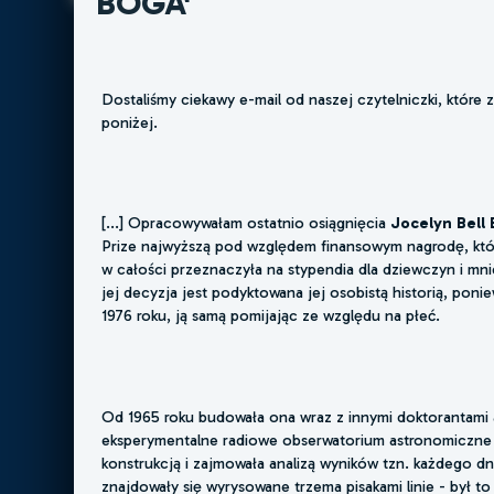
BOGA'
Dostaliśmy ciekawy e-mail od naszej czytelniczki, które
poniżej.
[...] Opracowywałam ostatnio osiągnięcia
Jocelyn Bell 
Prize najwyższą pod względem finansowym nagrodę, któr
w całości przeznaczyła na stypendia dla dziewczyn i mni
jej decyzja jest podyktowana jej osobistą historią, pon
1976 roku, ją samą pomijając ze względu na płeć.
Od 1965 roku budowała ona wraz z innymi doktorantami
eksperymentalne radiowe obserwatorium astronomiczne U
konstrukcją i zajmowała analizą wyników tzn. każdego dn
znajdowały się wyrysowane trzema pisakami linie - był 