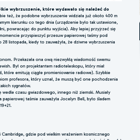
lkie wybrzuszenie, które wydawało się należeć do
ie też, że podobne wybrzuszenie widziała już około 400 m
amym kierunku co tego dnia (urządzenie było tak ustawione,
ni, powracając do punktu wyjścia). Aby lepiej przyjrzeć się
momencie przyspieszyć przesuw papierowej taśmy pod
 to 28 listopada, kiedy to zauważyła, że dziwne wybrzuszenia
tronom. Przekazała ona ową niezwykłą wiadomość swemu
sh. Był on projektantem radioteleskopu, który miał
 które emitują ciągłe promieniowanie radiowe). Szybkie
aniom profesora, który uznał, że muszą być one pochodzenia
takich sygnałów.
ię wedle czasu gwiazdowego, innego niż ziemski. Musiały
a papierowej taśmie zauważyła Jocelyn Bell, było śladem
19+21.
i Cambridge, gdzie pod wielkim wrażeniem kosmicznego