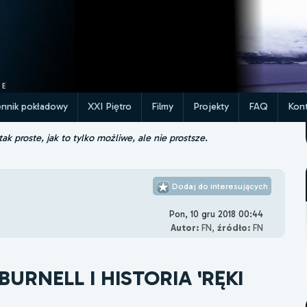
ennik pokładowy
XXI Piętro
Filmy
Projekty
FAQ
Kont
k proste, jak to tylko możliwe, ale nie prostsze.
Dodaj do interesujących
Pon, 10 gru 2018 00:44
Autor:
FN,
źródło:
FN
URNELL I HISTORIA 'RĘKI