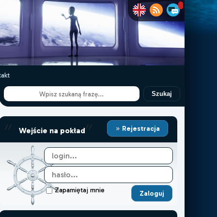
akt
Szukaj
//
//
Rejestracja
Wejście na pokład
Zapamiętaj mnie