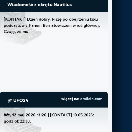
Wiadomość z okrętu Nautilus
[
K
O
N
T
A
K
T
]
D
z
i
e
ń
d
o
b
r
y
.
P
i
s
z
ę
p
o
o
b
e
j
r
z
e
n
i
u
k
i
l
k
u
p
o
d
c
a
s
t
ó
w
z
P
a
n
e
m
B
e
r
n
a
t
o
w
i
c
z
e
m
w
r
o
l
i
g
ł
ó
w
n
e
j
.
C
z
u
j
ę
,
ż
e
m
u
s
z
ę
l
u
b
ż
e
m
o
ż
e
p
o
p
więcej na:
emilcin.com
UFO24
Wt, 12 maj 2026 11:26
| [KONTAKT] 10.05.2026:
godz ok 22:30. Poszl