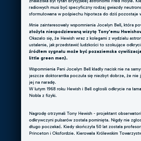
znaleziska był tytan brytyjskiej astronomii Fred Hoyle. 
radiowych musi być specyficzny rodzaj gwiazdy neutro
sformułowana w pośpiechu hipoteza do dziś pozostaje 
Mnie zainteresowały wspomnienia Jocelyn Bell, która po
złożyła niespodziewaną wizytę Tony'emu Hweishow
Okazało się, że Hewish wraz z kolegami z wydziału astr
ustalenie, jak przedstawić ludzkości to szokujące odkryc
źródłem sygnału może być pozaziemska cywilizacj
little green men).
Wspomnienia Pani Jocelyn Bell kładły nacisk nie na samy
jeszcze doktorantka poczuła się niezbyt dobrze, że nie
jej na naradę.
W lutym 1968 roku Hewish i Bell ogłosili odkrycie na ła
Nobla z fizyki.
Nagrodę otrzymali Tony Hewish - projektant obserwatoriu
odkrywczyni pulsarów została pominięta. Nigdy nie zgłosi
długo poczekać. Kiedy skończyła 50 lat została profeso
Princeton i Oksfordzie. Kierowała Królewskim Towarzyst