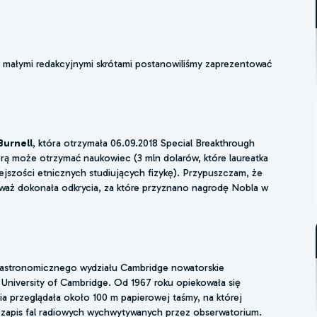
 z małymi redakcyjnymi skrótami postanowiliśmy zaprezentować
Burnell
, która otrzymała 06.09.2018 Special Breakthrough
ą może otrzymać naukowiec (3 mln dolarów, które laureatka
ejszości etnicznych studiujących fizykę). Przypuszczam, że
ieważ dokonała odkrycia, za które przyznano nagrodę Nobla w
 astronomicznego wydziału Cambridge nowatorskie
niversity of Cambridge. Od 1967 roku opiekowała się
ia przeglądała około 100 m papierowej taśmy, na której
to zapis fal radiowych wychwytywanych przez obserwatorium.