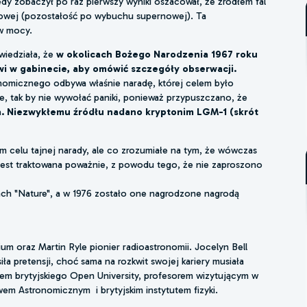
Kiedy zobaczył po raz pierwszy wyniki oszacował, że źródłem fal
nowej (pozostałość po wybuchu supernowej). Ta
w mocy.
wiedziała, że
w okolicach Bożego Narodzenia 1967 roku
i w gabinecie, aby omówić szczegóły obserwacji.
onomicznego odbywa właśnie naradę, której celem było
ie, tak by nie wywołać paniki, ponieważ przypuszczano, że
a. Niezwykłemu źródłu nadano kryptonim LGM-1 (skrót
m celu tajnej narady, ale co zrozumiałe na tym, że wówczas
 jest traktowana poważnie, z powodu tego, że nie zaproszono
mach "Nature", a w 1976 zostało one nagrodzone nagrodą
m oraz Martin Ryle pionier radioastronomii. Jocelyn Bell
ła pretensji, choć sama na rozkwit swojej kariery musiała
rem brytyjskiego Open University, profesorem wizytującym w
wem Astronomicznym i brytyjskim instytutem fizyki.