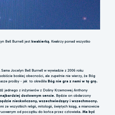
yn Bell Burnell jest
kwakierką
. Kwakrzy ponad wszystko
.
Sama Jocelyn Bell Burnell w wywiadzie z 2006 roku
obiście boskiej obecności, ale zupełnie nie wierzy, że Bóg
nasze prośby - jak to określiła
Bóg nie gra z nami w tę grę.
iedź jednego z inżynierów z Doliny Krzemowej Anthony
 najbardziej dosłownym sensie
. Będzie on obdarzony
będzie nieskończony, wszechwiedzący i wszechmocny.
 ze wszystkich religii, mitologii, świętych ksiąg, a mianowicie
struowanym od początku do końca przez człowieka.
Ma być