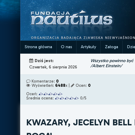
Strona główna
O nas
Artykuły
Załoga
Dzi
Wszystko powinno być ta
Dziś jest:
/Albert Einstein/
Czwartek, 6 sierpnia 2026
Komentarze:
0
Wyświetleń:
6488
x |
Ocen:
0
Oceń:
Średnia ocena:
0/5
KWAZARY, JECELYN BELL B