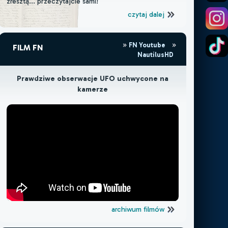
zresztą... przeczytajcie sami!
czytaj dalej
FN Youtube
FILM FN
NautilusHD
Prawdziwe obserwacje UFO uchwycone na
kamerze
archiwum filmów