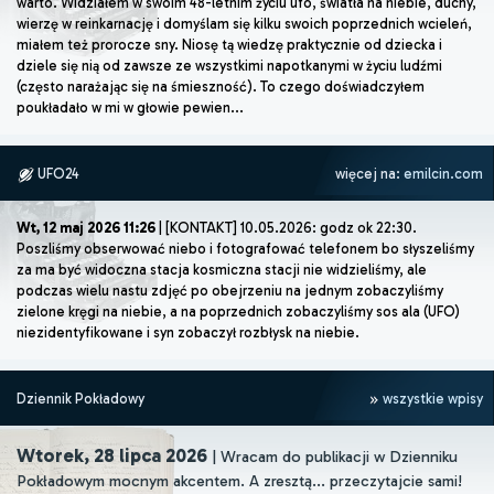
warto. Widziałem w swoim 48-letnim życiu ufo, światła na niebie, duchy,
wierzę w reinkarnację i domyślam się kilku swoich poprzednich wcieleń,
miałem też prorocze sny. Niosę tą wiedzę praktycznie od dziecka i
dziele się nią od zawsze ze wszystkimi napotkanymi w życiu ludźmi
(często narażając się na śmieszność). To czego doświadczyłem
poukładało w mi w głowie pewien...
UFO24
więcej na:
emilcin.com
Wt, 12 maj 2026 11:26
| [KONTAKT] 10.05.2026: godz ok 22:30.
Poszliśmy obserwować niebo i fotografować telefonem bo słyszeliśmy
za ma być widoczna stacja kosmiczna stacji nie widzieliśmy, ale
podczas wielu nastu zdjęć po obejrzeniu na jednym zobaczyliśmy
zielone kręgi na niebie, a na poprzednich zobaczyliśmy sos ala (UFO)
niezidentyfikowane i syn zobaczył rozbłysk na niebie.
Dziennik Pokładowy
wszystkie wpisy
Wtorek, 28 lipca 2026
| Wracam do publikacji w Dzienniku
Pokładowym mocnym akcentem. A zresztą... przeczytajcie sami!