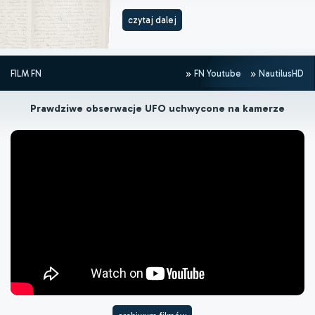
czytaj dalej
FILM FN
FN Youtube
NautilusHD
Prawdziwe obserwacje UFO uchwycone na kamerze