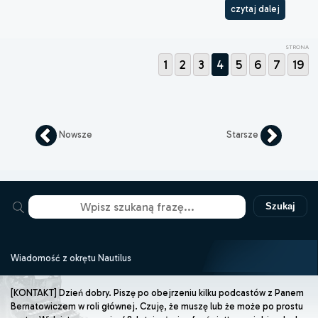
czytaj dalej
STRONA
1
2
3
4
5
6
7
19
Nowsze
Starsze
Szukaj
Wiadomość z okrętu Nautilus
[KONTAKT] Dzień dobry. Piszę po obejrzeniu kilku podcastów z Panem
Bernatowiczem w roli głównej. Czuję, że muszę lub że może po prostu