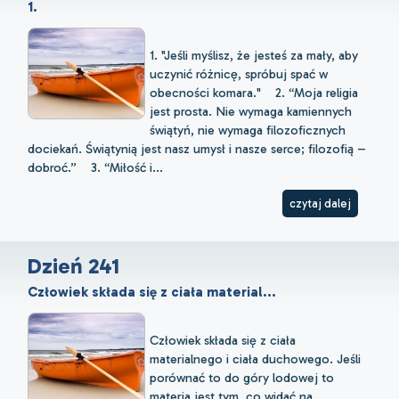
1.
1. "Jeśli myślisz, że jesteś za mały, aby
uczynić różnicę, spróbuj spać w
obecności komara." 2. “Moja religia
jest prosta. Nie wymaga kamiennych
świątyń, nie wymaga filozoficznych
dociekań. Świątynią jest nasz umysł i nasze serce; filozofią –
dobroć.” 3. “Miłość i...
czytaj dalej
Dzień 241
Człowiek składa się z ciała material...
Człowiek składa się z ciała
materialnego i ciała duchowego. Jeśli
porównać to do góry lodowej to
materia jest tym, co widać na