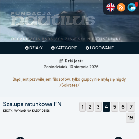
DZIAŁY
KATEGORIE
LOGOWANIE
Dziś jest:
Poniedziałek, 10 sierpnia 2026
Błąd jest przywilejem filozofów, tylko głupcy nie mylą się nigdy.
/Sokrates/
Szalupa ratunkowa FN
1
2
3
4
5
6
7
KRÓTKI WYKŁAD NA KAŻDY DZIEŃ
19