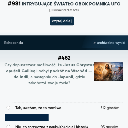
#981
INTRYGUJĄCE ŚWIATŁO OBOK POMNIKA UFO
komentarze: brak
czytaj dalej
Echosonda
archiwalne wyniki
#462
Czy dopuszczasz możliwość, że
Jezus Chrystus
opuścił Galileę
i odbył
podróż na Wschód —
do Indii
, a następnie do
Japonii
, gdzie
zakończył swoje życie?
Tak, uważam, że to możliwe
312 głosów
Nie, to sprzeczne z nauką Kościoła i historią
95 głosów