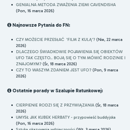
GENIALNA METODA ZWAŻENIA ZIEMI CAVENDISHA
(Pon, 16 marca 2026)
Najnowsze Pytania do FN:
CZY MOŻECIE PRZESŁAĆ 'FILM Z KULĄ'?
(Nie, 22 marca
2026)
DLACZEGO ŚWIADKOWIE POJAWIENIA SIĘ OBIEKTÓW
UFO TAK CZĘSTO.. BOJĄ SIĘ O TYM MÓWIĆ RODZINIE I
ZNAJOMYM?
(Śr, 18 marca 2026)
CZY TO WASZYM ZDANIEM JEST UFO?
(Pon, 9 marca
2026)
Ostatnie porady w Szalupie Ratunkowej:
CIERPIENIE RODZI SIĘ Z PRZYWIĄZANIA
(Śr, 18 marca
2026)
UMYSŁ JAK KUBEK HERBATY - przypowieść buddyjska
(Pon, 16 marca 2026)
Sztuka okazywania wdzięczności
(Wt, 3 marca 2026)