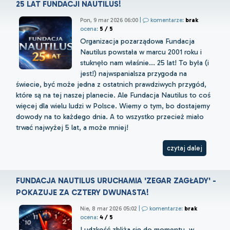
25 LAT FUNDACJI NAUTILUS!
Pon, 9 mar 2026 06:00
|
komentarze:
brak
ocena:
5 / 5
Organizacja pozarządowa Fundacja
Nautilus powstała w marcu 2001 roku i
stuknęło nam właśnie... 25 lat! To była (i
jest!) najwspanialsza przygoda na
świecie, być może jedna z ostatnich prawdziwych przygód,
które są na tej naszej planecie. Ale Fundacja Nautilus to coś
więcej dla wielu ludzi w Polsce. Wiemy o tym, bo dostajemy
dowody na to każdego dnia. A to wszystko przecież miało
trwać najwyżej 5 lat, a może mniej!
czytaj dalej
FUNDACJA NAUTILUS URUCHAMIA 'ZEGAR ZAGŁADY' -
POKAZUJE ZA CZTERY DWUNASTA!
Nie, 8 mar 2026 05:02
|
komentarze:
brak
ocena:
4 / 5
Ludzkość zbliża się do momentu, w