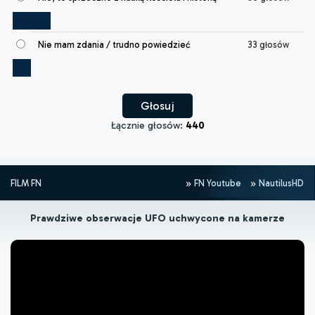
Nie mam zdania / trudno powiedzieć
33 głosów
Łącznie głosów:
440
FILM FN
FN Youtube
NautilusHD
Prawdziwe obserwacje UFO uchwycone na kamerze