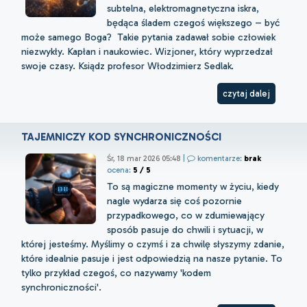
subtelna, elektromagnetyczna iskra,
będąca śladem czegoś większego – być
może samego Boga? Takie pytania zadawał sobie człowiek
niezwykły. Kapłan i naukowiec. Wizjoner, który wyprzedzał
swoje czasy. Ksiądz profesor Włodzimierz Sedlak.
czytaj dalej
TAJEMNICZY KOD SYNCHRONICZNOŚCI
Śr, 18 mar 2026 05:48
|
komentarze:
brak
ocena:
5 / 5
To są magiczne momenty w życiu, kiedy
nagle wydarza się coś pozornie
przypadkowego, co w zdumiewający
sposób pasuje do chwili i sytuacji, w
której jesteśmy. Myślimy o czymś i za chwilę słyszymy zdanie,
które idealnie pasuje i jest odpowiedzią na nasze pytanie. To
tylko przykład czegoś, co nazywamy 'kodem
synchroniczności'.