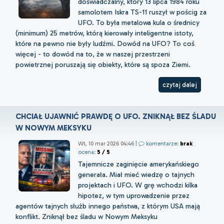
doświadczalny, który 13 lipca 1984 roku
samolotem Iskra TS-11 ruszył w pościg za
UFO. To była metalowa kula o średnicy
(minimum) 25 metrów, którą kierowały inteligentne istoty,
które na pewno nie były ludźmi. Dowód na UFO? To coś
więcej - to dowód na to, że w naszej przestrzeni
powietrznej poruszają się obiekty, które są spoza Ziemi.
czytaj dalej
CHCIAŁ UJAWNIĆ PRAWDĘ O UFO. ZNIKNĄŁ BEZ ŚLADU
W NOWYM MEKSYKU
Wt, 10 mar 2026 04:46
|
komentarze:
brak
ocena:
5 / 5
Tajemnicze zaginięcie amerykańskiego
generała. Miał mieć wiedzę o tajnych
projektach i UFO. W grę wchodzi kilka
hipotez, w tym uprowadzenie przez
agentów tajnych służb innego państwa, z którym USA mają
konflikt. Zniknął bez śladu w Nowym Meksyku