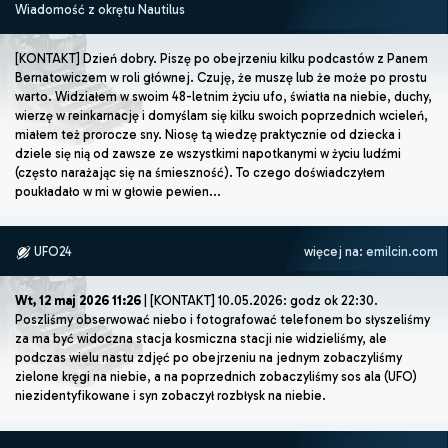
Wiadomość z okrętu Nautilus
[KONTAKT] Dzień dobry. Piszę po obejrzeniu kilku podcastów z Panem
Bernatowiczem w roli głównej. Czuję, że muszę lub że może po prostu
warto. Widziałem w swoim 48-letnim życiu ufo, światła na niebie, duchy,
wierzę w reinkarnację i domyślam się kilku swoich poprzednich wcieleń,
miałem też prorocze sny. Niosę tą wiedzę praktycznie od dziecka i
dziele się nią od zawsze ze wszystkimi napotkanymi w życiu ludźmi
(często narażając się na śmieszność). To czego doświadczyłem
poukładało w mi w głowie pewien...
UFO24
więcej na:
emilcin.com
Wt, 12 maj 2026 11:26
| [KONTAKT] 10.05.2026: godz ok 22:30.
Poszliśmy obserwować niebo i fotografować telefonem bo słyszeliśmy
za ma być widoczna stacja kosmiczna stacji nie widzieliśmy, ale
podczas wielu nastu zdjęć po obejrzeniu na jednym zobaczyliśmy
zielone kręgi na niebie, a na poprzednich zobaczyliśmy sos ala (UFO)
niezidentyfikowane i syn zobaczył rozbłysk na niebie.