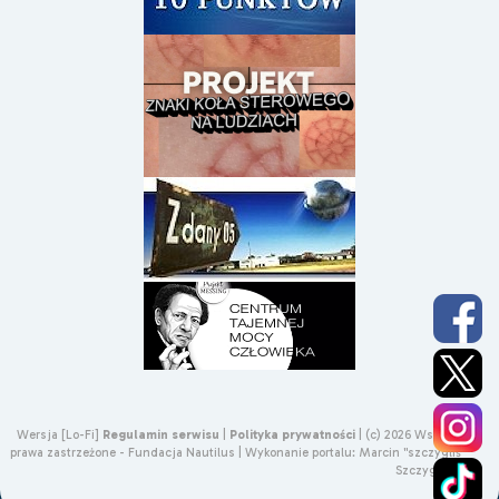
Wersja [Lo-Fi]
Regulamin serwisu
|
Polityka prywatności
|
(c) 2026 Wszelkie
prawa zastrzeżone - Fundacja Nautilus |
Wykonanie portalu:
Marcin "szczygliś"
Szczygliński