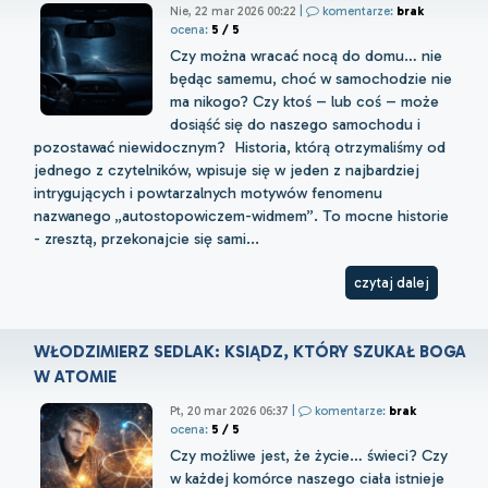
Nie, 22 mar 2026 00:22
|
komentarze:
brak
ocena:
5 / 5
Czy można wracać nocą do domu… nie
będąc samemu, choć w samochodzie nie
ma nikogo? Czy ktoś – lub coś – może
dosiąść się do naszego samochodu i
pozostawać niewidocznym? Historia, którą otrzymaliśmy od
jednego z czytelników, wpisuje się w jeden z najbardziej
intrygujących i powtarzalnych motywów fenomenu
nazwanego „autostopowiczem-widmem”. To mocne historie
- zresztą, przekonajcie się sami...
czytaj dalej
WŁODZIMIERZ SEDLAK: KSIĄDZ, KTÓRY SZUKAŁ BOGA
W ATOMIE
Pt, 20 mar 2026 06:37
|
komentarze:
brak
ocena:
5 / 5
Czy możliwe jest, że życie… świeci? Czy
w każdej komórce naszego ciała istnieje