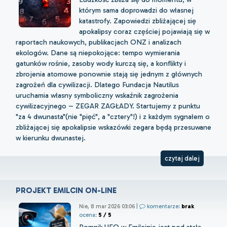
którym sama doprowadzi do własnej
katastrofy. Zapowiedzi zbliżającej się
apokalipsy coraz częściej pojawiają się w
raportach naukowych, publikacjach ONZ i analizach
ekologów. Dane są niepokojące: tempo wymierania
gatunków rośnie, zasoby wody kurczą się, a konflikty i
zbrojenia atomowe ponownie stają się jednym z głównych
zagrożeń dla cywilizacji. Dlatego Fundacja Nautilus
uruchamia własny symboliczny wskaźnik zagrożenia
cywilizacyjnego – ZEGAR ZAGŁADY. Startujemy z punktu
"za 4 dwunasta"(nie "pięć", a "cztery"!) i z każdym sygnałem o
zbliżającej się apokalipsie wskazówki zegara będą przesuwane
w kierunku dwunastej.
czytaj dalej
PROJEKT EMILCIN ON-LINE
Nie, 8 mar 2026 03:06
|
komentarze:
brak
ocena:
5 / 5
Pomnik UFO w Emilcinie jest pod stałą