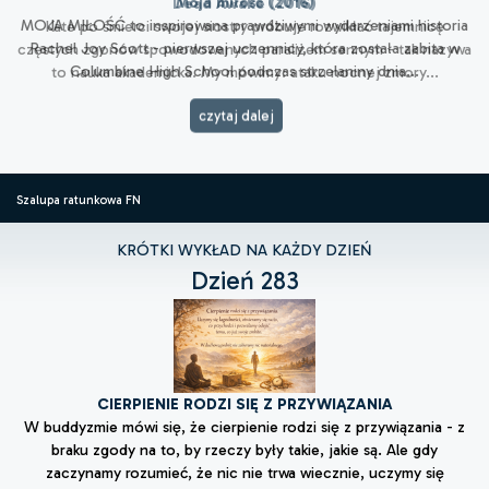
Dead Awake (2016)
Kate po śmierci swojej siostry próbuje rozwikłać tajemnicę
częstych zgonów spowodowanych paraliżem sennym - tak nazywa
to nauka akademicka. My mówimy: ataku nocnej zmory...
czytaj dalej
Szalupa ratunkowa FN
KRÓTKI WYKŁAD NA KAŻDY DZIEŃ
Dzień 283
CIERPIENIE RODZI SIĘ Z PRZYWIĄZANIA
W buddyzmie mówi się, że cierpienie rodzi się z przywiązania - z
braku zgody na to, by rzeczy były takie, jakie są. Ale gdy
zaczynamy rozumieć, że nic nie trwa wiecznie, uczymy się