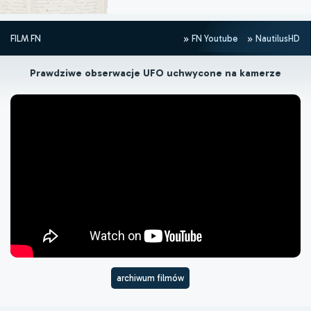
FILM FN
FN Youtube
NautilusHD
Prawdziwe obserwacje UFO uchwycone na kamerze
archiwum filmów