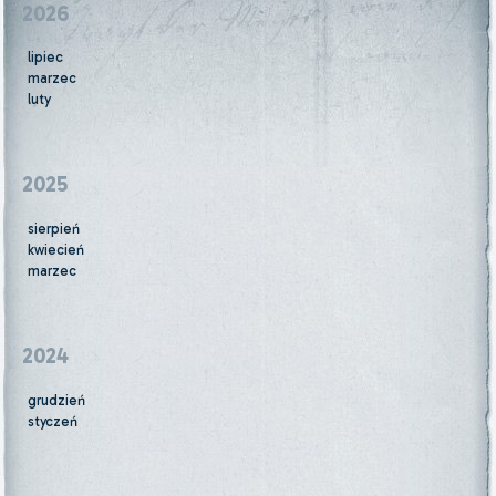
2026
lipiec
marzec
luty
2025
sierpień
kwiecień
marzec
2024
grudzień
styczeń