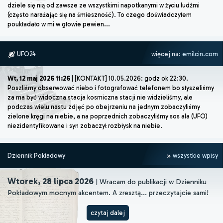
dziele się nią od zawsze ze wszystkimi napotkanymi w życiu ludźmi
(często narażając się na śmieszność). To czego doświadczyłem
poukładało w mi w głowie pewien...
UFO24
więcej na:
emilcin.com
Wt, 12 maj 2026 11:26
| [KONTAKT] 10.05.2026: godz ok 22:30.
Poszliśmy obserwować niebo i fotografować telefonem bo słyszeliśmy
za ma być widoczna stacja kosmiczna stacji nie widzieliśmy, ale
podczas wielu nastu zdjęć po obejrzeniu na jednym zobaczyliśmy
zielone kręgi na niebie, a na poprzednich zobaczyliśmy sos ala (UFO)
niezidentyfikowane i syn zobaczył rozbłysk na niebie.
Dziennik Pokładowy
wszystkie wpisy
Wtorek, 28 lipca 2026
| Wracam do publikacji w Dzienniku
Pokładowym mocnym akcentem. A zresztą... przeczytajcie sami!
czytaj dalej