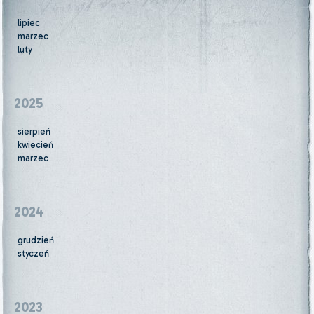
lipiec
marzec
luty
2025
sierpień
kwiecień
marzec
2024
grudzień
styczeń
2023