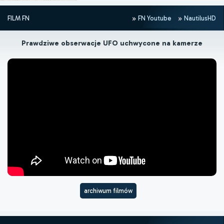
FILM FN
FN Youtube
NautilusHD
Prawdziwe obserwacje UFO uchwycone na kamerze
archiwum filmów