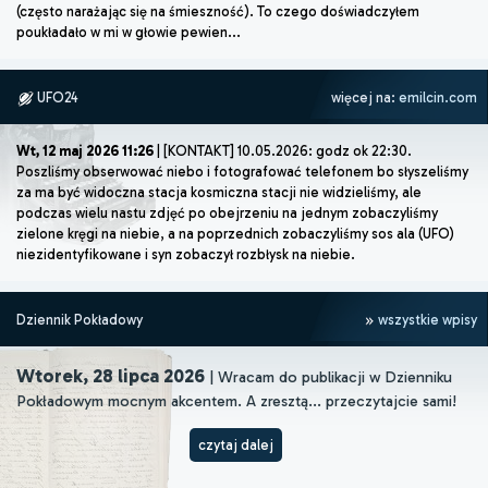
(często narażając się na śmieszność). To czego doświadczyłem
poukładało w mi w głowie pewien...
UFO24
więcej na:
emilcin.com
Wt, 12 maj 2026 11:26
| [KONTAKT] 10.05.2026: godz ok 22:30.
Poszliśmy obserwować niebo i fotografować telefonem bo słyszeliśmy
za ma być widoczna stacja kosmiczna stacji nie widzieliśmy, ale
podczas wielu nastu zdjęć po obejrzeniu na jednym zobaczyliśmy
zielone kręgi na niebie, a na poprzednich zobaczyliśmy sos ala (UFO)
niezidentyfikowane i syn zobaczył rozbłysk na niebie.
Dziennik Pokładowy
wszystkie wpisy
Wtorek, 28 lipca 2026
| Wracam do publikacji w Dzienniku
Pokładowym mocnym akcentem. A zresztą... przeczytajcie sami!
czytaj dalej