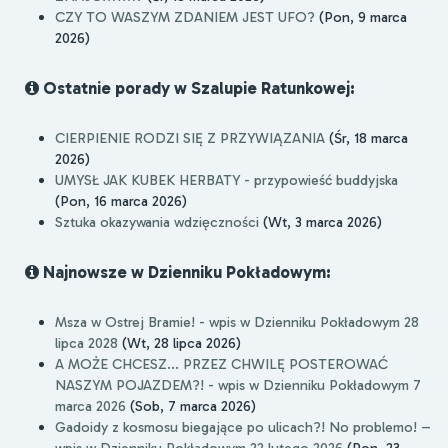
CZY TO WASZYM ZDANIEM JEST UFO?
(Pon, 9 marca
2026)
Ostatnie porady w Szalupie Ratunkowej:
CIERPIENIE RODZI SIĘ Z PRZYWIĄZANIA
(Śr, 18 marca
2026)
UMYSŁ JAK KUBEK HERBATY - przypowieść buddyjska
(Pon, 16 marca 2026)
Sztuka okazywania wdzięczności
(Wt, 3 marca 2026)
Najnowsze w Dzienniku Pokładowym:
Msza w Ostrej Bramie! - wpis w Dzienniku Pokładowym 28
lipca 2028
(Wt, 28 lipca 2026)
A MOŻE CHCESZ... PRZEZ CHWILĘ POSTEROWAĆ
NASZYM POJAZDEM?! - wpis w Dzienniku Pokładowym 7
marca 2026
(Sob, 7 marca 2026)
Gadoidy z kosmosu biegające po ulicach?! No problemo! –
wpis w Dzienniku Pokładowym 22 lutego 2026
(Pon, 23