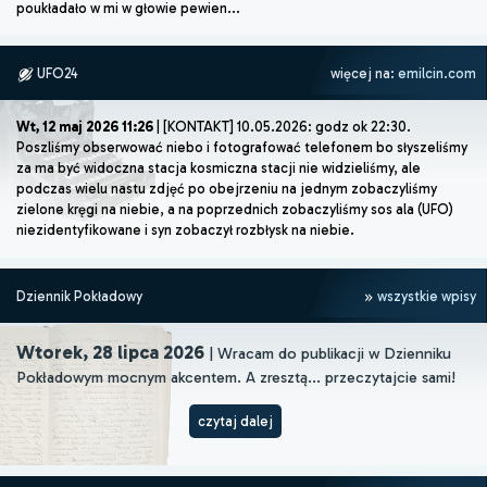
poukładało w mi w głowie pewien...
UFO24
więcej na:
emilcin.com
Wt, 12 maj 2026 11:26
| [KONTAKT] 10.05.2026: godz ok 22:30.
Poszliśmy obserwować niebo i fotografować telefonem bo słyszeliśmy
za ma być widoczna stacja kosmiczna stacji nie widzieliśmy, ale
podczas wielu nastu zdjęć po obejrzeniu na jednym zobaczyliśmy
zielone kręgi na niebie, a na poprzednich zobaczyliśmy sos ala (UFO)
niezidentyfikowane i syn zobaczył rozbłysk na niebie.
Dziennik Pokładowy
wszystkie wpisy
Wtorek, 28 lipca 2026
| Wracam do publikacji w Dzienniku
Pokładowym mocnym akcentem. A zresztą... przeczytajcie sami!
czytaj dalej