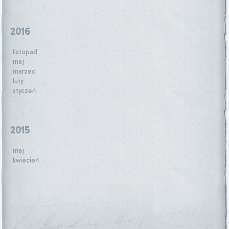
2016
listopad
maj
marzec
luty
styczeń
2015
maj
kwiecień