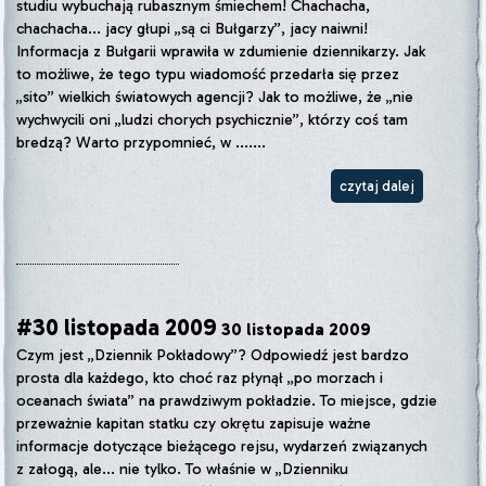
studiu wybuchają rubasznym śmiechem! Chachacha,
chachacha... jacy głupi „są ci Bułgarzy”, jacy naiwni!
Informacja z Bułgarii wprawiła w zdumienie dziennikarzy. Jak
to możliwe, że tego typu wiadomość przedarła się przez
„sito” wielkich światowych agencji? Jak to możliwe, że „nie
wychwycili oni „ludzi chorych psychicznie”, którzy coś tam
bredzą? Warto przypomnieć, w .......
czytaj dalej
#30 listopada 2009
30 listopada 2009
Czym jest „Dziennik Pokładowy”? Odpowiedź jest bardzo
prosta dla każdego, kto choć raz płynął „po morzach i
oceanach świata” na prawdziwym pokładzie. To miejsce, gdzie
przeważnie kapitan statku czy okrętu zapisuje ważne
informacje dotyczące bieżącego rejsu, wydarzeń związanych
z załogą, ale... nie tylko. To właśnie w „Dzienniku