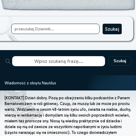
Szukaj
Wiadomość z okrętu Nautilus
[KONTAKT] Dzień dobry. Piszę po obejrzeniu kilku podcastów z Panem
Bernatowiczem w roli głównej. Czuję, że muszę lub że może po prostu
warto. Widziałem w swoim 48-letnim życiu ufo, światła na niebie, duchy,
wierzę w reinkarnację i domyślam się kilku swoich poprzednich wcieleń,
miałem też prorocze sny. Niosę tą wiedzę praktycznie od dziecka i
dziele się nią od zawsze ze wszystkimi napotkanymi w życiu ludźmi
(często narażając się na śmieszność). To czego doświadczyłem