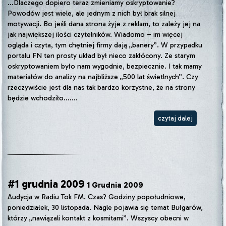
...Dlaczego dopiero teraz zmieniamy oskryptowanie?
Powodów jest wiele, ale jednym z nich był brak silnej
motywacji. Bo jeśli dana strona żyje z reklam, to zależy jej na
jak największej ilości czytelników. Wiadomo – im więcej
ogląda i czyta, tym chętniej firmy dają „banery”. W przypadku
portalu FN ten prosty układ był nieco zakłócony. Ze starym
oskryptowaniem było nam wygodnie, bezpiecznie. I tak mamy
materiałów do analizy na najbliższe „500 lat świetlnych”. Czy
rzeczywiście jest dla nas tak bardzo korzystne, że na strony
będzie wchodziło.......
czytaj dalej
#1 grudnia 2009
1 Grudnia 2009
Audycja w Radiu Tok FM. Czas? Godziny popołudniowe,
poniedziałek, 30 listopada. Nagle pojawia się temat Bułgarów,
którzy „nawiązali kontakt z kosmitami”. Wszyscy obecni w