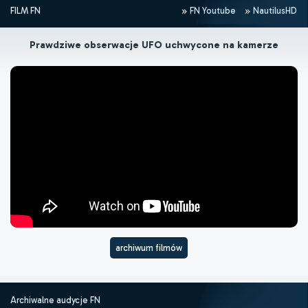
FILM FN
FN Youtube
NautilusHD
Prawdziwe obserwacje UFO uchwycone na kamerze
archiwum filmów
Archiwalne audycje FN