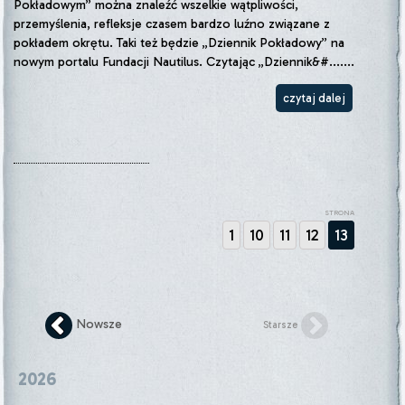
Pokładowym” można znaleźć wszelkie wątpliwości,
przemyślenia, refleksje czasem bardzo luźno związane z
pokładem okrętu. Taki też będzie „Dziennik Pokładowy” na
nowym portalu Fundacji Nautilus. Czytając „Dziennik&#.......
czytaj dalej
STRONA
1
10
11
12
13
Nowsze
Starsze
2026