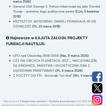
marca 2026)
Generał USA George S. Patton inkarnował się jako Donald
Trump - jesteśmy tego praktycznie pewni
(Czw, 5 kwietnia
2018)
KRZYSZTOF JACKOWSKI: ZMARLI POMAGAJĄ MI SIĘ
ODNALEŹĆ
(Pt, 23 marca 2018)
Najnowsze w KAJUTA ZAŁOGI: PROJEKTY
FUNDACJI NAUTILUS:
UFO nad Olszówką 2008/2009
(Nie, 8 marca 2026)
CZY NA OBCYCH PLANETACH JEST... NACJONALIZM,
SĄ GREANICE, PAŃSTWA I EGOISTYCZMA GRA Z
SĄSIEDNIMI PAŃSTWAMI?
(Pt, 6 marca 2026)
Z POCZTY DO FN - Annunaki "on-line"
(Wt, 3 marca 2026)
Wersja [Lo-Fi]
Regulamin serwisu
|
Polityka prywatności
|
(c) 2026 Wszelkie
prawa zastrzeżone - Fundacja Nautilus |
Wykonanie portalu:
Marcin "szczygliś"