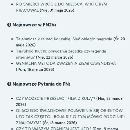
PO ŚMIERCI WRÓCIŁ DO MIEJSCA, W KTÓRYM
PRACOWAŁ
(Nie, 31 maja 2026)
Najnowsze w FN24:
Tajemnicza kula nad Kolumbią. Sieć obiegło nagranie
(Śr, 20
maja 2026)
Tsuruhiko Kiuchi: prawdziwa zagadka czy legenda
internetu?
(Nie, 22 marca 2026)
GENIALNA METODA ZWAŻENIA ZIEMI CAVENDISHA
(Pon, 16 marca 2026)
Najnowsze Pytania do FN:
CZY MOŻECIE PRZESŁAĆ 'FILM Z KULĄ'?
(Nie, 22 marca
2026)
DLACZEGO ŚWIADKOWIE POJAWIENIA SIĘ OBIEKTÓW
UFO TAK CZĘSTO.. BOJĄ SIĘ O TYM MÓWIĆ RODZINIE I
ZNAJOMYM?
(Śr, 18 marca 2026)
CZY TO WASZYM ZDANIEM JEST UFO?
(Pon, 9 marca