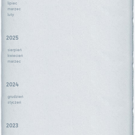
lipiec
marzec
luty
2025
sierpień
kwiecień
marzec
2024
grudzień
styczeń
2023