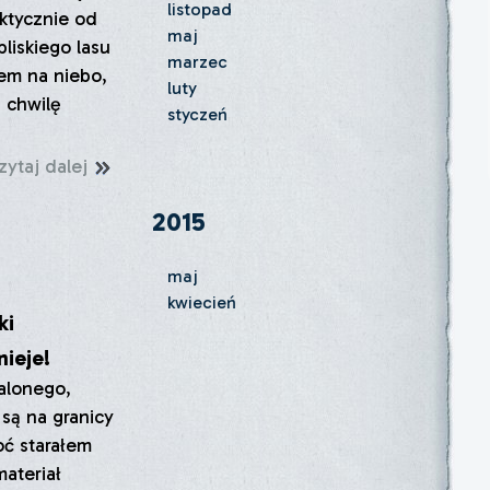
listopad
ktycznie od
maj
liskiego lasu
marzec
łem na niebo,
luty
a chwilę
styczeń
zytaj dalej
2015
maj
kwiecień
ki
nieje!
alonego,
 są na granicy
oć starałem
materiał