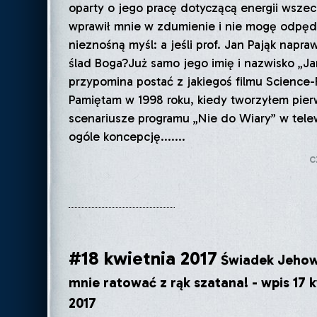
oparty o jego pracę dotyczącą energii wsze
wprawił mnie w zdumienie i nie mogę odpędz
nieznośną myśl: a jeśli prof. Jan Pająk napraw
ślad Boga?Już samo jego imię i nazwisko „Ja
przypomina postać z jakiegoś filmu Science-F
Pamiętam w 1998 roku, kiedy tworzyłem pie
scenariusze programu „Nie do Wiary” w telew
ogóle koncepcję.......
c
#18 kwietnia 2017
Świadek Jehow
mnie ratować z rąk szatana! - wpis 17 
2017