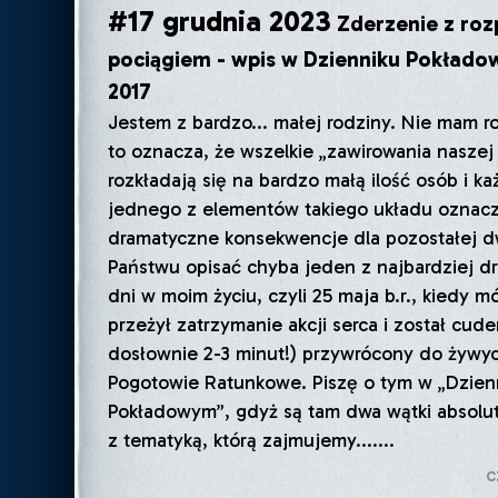
#17 grudnia 2023
Zderzenie z ro
pociągiem - wpis w Dzienniku Pokładow
2017
Jestem z bardzo... małej rodziny. Nie mam r
to oznacza, że wszelkie „zawirowania naszej t
rozkładają się na bardzo małą ilość osób i k
jednego z elementów takiego układu oznac
dramatyczne konsekwencje dla pozostałej d
Państwu opisać chyba jeden z najbardziej d
dni w moim życiu, czyli 25 maja b.r., kiedy mó
przeżył zatrzymanie akcji serca i został cud
dosłownie 2-3 minut!) przywrócony do żywy
Pogotowie Ratunkowe. Piszę o tym w „Dzien
Pokładowym”, gdyż są tam dwa wątki absolu
z tematyką, którą zajmujemy.......
c