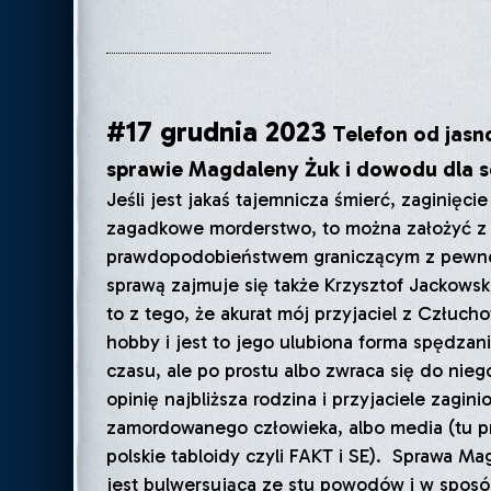
#17 grudnia 2023
Telefon od jas
sprawie Magdaleny Żuk i dowodu dla 
Jeśli jest jakaś tajemnicza śmierć, zaginięcie
zagadkowe morderstwo, to można założyć z
prawdopodobieństwem graniczącym z pewno
sprawą zajmuje się także Krzysztof Jackowsk
to z tego, że akurat mój przyjaciel z Człuch
hobby i jest to jego ulubiona forma spędzan
czasu, ale po prostu albo zwraca się do nieg
opinię najbliższa rodzina i przyjaciele zagin
zamordowanego człowieka, albo media (tu 
polskie tabloidy czyli FAKT i SE). Sprawa M
jest bulwersująca ze stu powodów i w sposó