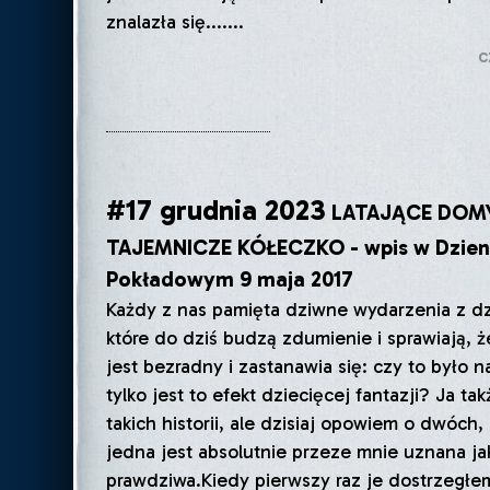
znalazła się.......
c
#17 grudnia 2023
LATAJĄCE DOMY
TAJEMNICZE KÓŁECZKO - wpis w Dzien
Pokładowym 9 maja 2017
Każdy z nas pamięta dziwne wydarzenia z dz
które do dziś budzą zdumienie i sprawiają, ż
jest bezradny i zastanawia się: czy to było 
tylko jest to efekt dziecięcej fantazji? Ja t
takich historii, ale dzisiaj opowiem o dwóch,
jedna jest absolutnie przeze mnie uznana ja
prawdziwa.Kiedy pierwszy raz je dostrzegł