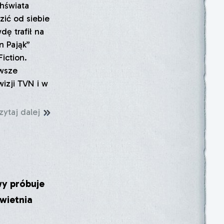
chświata
ić od siebie
dę trafił na
n Pająk”
iction.
rwsze
izji TVN i w
zytaj dalej
y próbuje
kwietnia