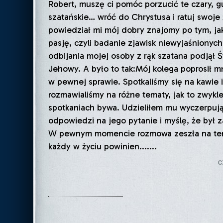
Robert, muszę ci pomóc porzucić te czary, g
szatańskie… wróć do Chrystusa i ratuj swoje 
powiedział mi mój dobry znajomy po tym, ja
pasję, czyli badanie zjawisk niewyjaśnionych
odbijania mojej osoby z rąk szatana podjął 
Jehowy. A było to tak:Mój kolega poprosił m
w pewnej sprawie. Spotkaliśmy się na kawie 
rozmawialiśmy na różne tematy, jak to zwykle
spotkaniach bywa. Udzieliłem mu wyczerpuj
odpowiedzi na jego pytanie i myślę, że był 
W pewnym momencie rozmowa zeszła na tem
każdy w życiu powinien.......
c