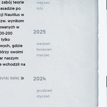
 zabój teorie
marzec
zasadzie po
luty
ji Nautilus w
tzw. wynikom
kowanych w
2025
100-200
 tylko
sierpień
owych, gdzie
kwiecień
którzy swoimi
marzec
zar naszym
ie wchodził na
2024
zytaj dalej
grudzień
styczeń