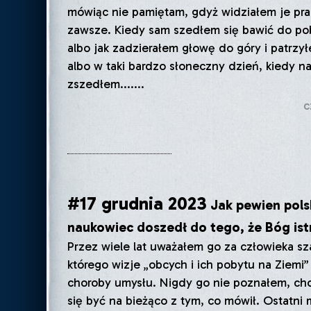
mówiąc nie pamiętam, gdyż widziałem je pra
zawsze. Kiedy sam szedłem się bawić do pob
albo jak zadzierałem głowę do góry i patrzy
albo w taki bardzo słoneczny dzień, kiedy n
zszedłem.......
c
#17 grudnia 2023
Jak pewien pols
naukowiec doszedł do tego, że Bóg ist
Przez wiele lat uważałem go za człowieka sz
którego wizje „obcych i ich pobytu na Ziemi”
choroby umysłu. Nigdy go nie poznałem, ch
się być na bieżąco z tym, co mówił. Ostatni 