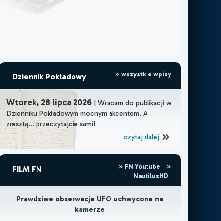
widoczna stacja kosmiczna stacji nie
wszystkie wpisy
Dziennik Pokładowy
Wtorek, 28 lipca 2026
| Wracam do publikacji w
Dzienniku Pokładowym mocnym akcentem. A
zresztą... przeczytajcie sami!
czytaj dalej
FN Youtube
FILM FN
NautilusHD
Prawdziwe obserwacje UFO uchwycone na
kamerze