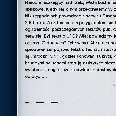
Naród mieszkający nad rzeką Wisłą kocha na
spiskowe. Kiedy się o tym przekonałem? W 
kilku tygodniach prowadzenia serwisu Fundac
2001 roku. Ze zdumieniem przyglądałem się 
oglądalności poszczególnych tekstów publi
serwisie. Był tekst o UFO? Miał powiedzmy 
odsłon. O duchach? Tyle samo. Ale niech no
spróbował się pojawić tekst o teoriach spisk
są „mroczni ONI”, gdzieś schowani i ukryci, 
brudnymi paluchami sterują z ukrytych piec
światem, a nagle licznik odwiedzin dosłown
obroty.......
c