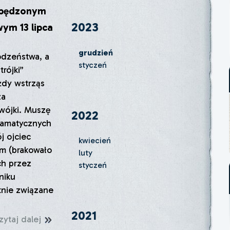
zpędzonym
2023
ym 13 lipca
grudzień
odzeństwa, a
styczeń
rójki”
ażdy wstrząs
za
wójki. Muszę
2022
ramatycznych
j ojciec
kwiecień
em (brakowało
luty
ch przez
styczeń
niku
tnie związane
2021
zytaj dalej