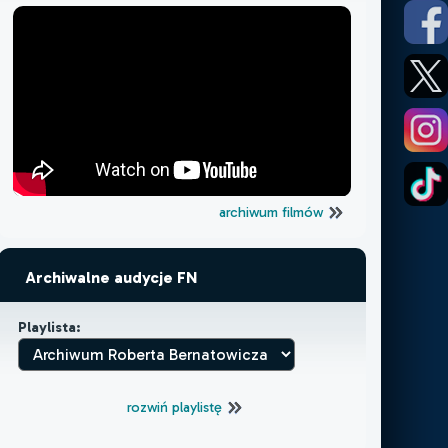
archiwum filmów
Archiwalne audycje FN
Playlista:
rozwiń playlistę