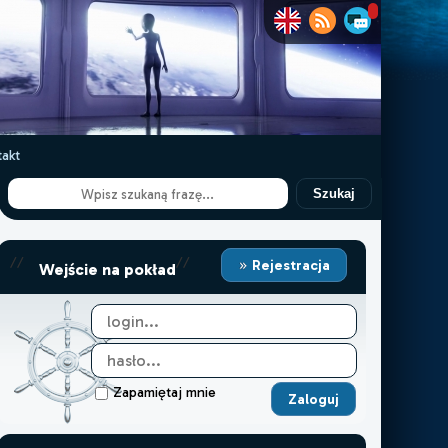
akt
Szukaj
//
//
Rejestracja
Wejście na pokład
Zapamiętaj mnie