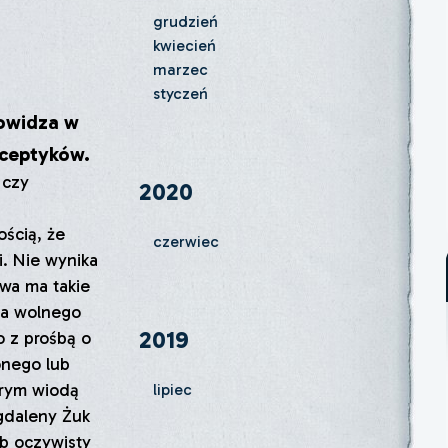
grudzień
kwiecień
marzec
styczeń
nowidza w
sceptyków.
 czy
2020
ścią, że
czerwiec
i. Nie wynika
owa ma takie
ia wolnego
2019
o z prośbą o
ionego lub
prym wiodą
lipiec
agdaleny Żuk
b oczywisty