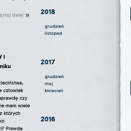
2018
zytaj dalej
grudzień
listopad
 I
2017
niku
grudzień
ieciństwa,
maj
e człowiek
kwiecień
naprawdę czy
akże mam wiele
 z których
2016
ko
em? Prawdę