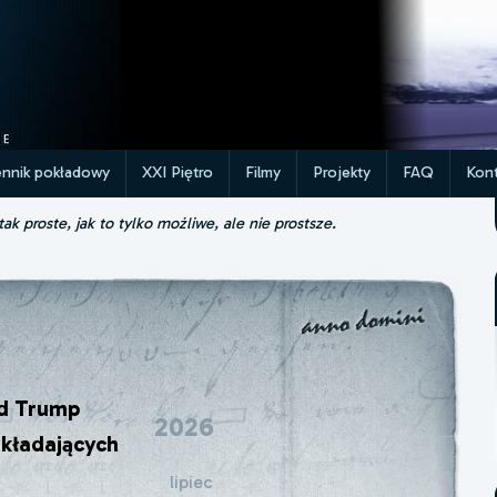
ennik pokładowy
XXI Piętro
Filmy
Projekty
FAQ
Kont
k proste, jak to tylko możliwe, ale nie prostsze.
d Trump
2026
akładających
lipiec