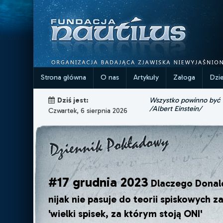
Strona główna
O nas
Artykuły
Załoga
Dzi
Wszystko powinno być ta
Dziś jest:
/Albert Einstein/
Czwartek, 6 sierpnia 2026
#17 grudnia 2023
Dlaczego Donal
nijak nie pasuje do teorii spiskowych z
'wielki spisek, za którym stoją ONI'