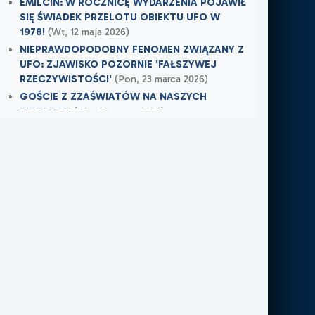
EMILCIN: W ROCZNICĘ WYDARZENIA POJAWIŁ
SIĘ ŚWIADEK PRZELOTU OBIEKTU UFO W
1978!
(Wt, 12 maja 2026)
NIEPRAWDOPODOBNY FENOMEN ZWIĄZANY Z
UFO: ZJAWISKO POZORNIE 'FAŁSZYWEJ
RZECZYWISTOŚCI'
(Pon, 23 marca 2026)
GOŚCIE Z ZZAŚWIATÓW NA NASZYCH
DROGACH
(Nie, 22 marca 2026)
Najnowsze w XXI Piętro:
MOJE DOŚWIADCZENIE Z NIEWIDZIALNĄ
OBECNOŚCIĄ
(Śr, 17 czerwca 2026)
TAMTEGO LATA COŚ ZAWISŁO NAD POLEM
(Nie, 31 maja 2026)
PO ŚMIERCI WRÓCIŁ DO MIEJSCA, W KTÓRYM
PRACOWAŁ
(Nie, 31 maja 2026)
Najnowsze w FN24:
Tajemnicza kula nad Kolumbią. Sieć obiegło