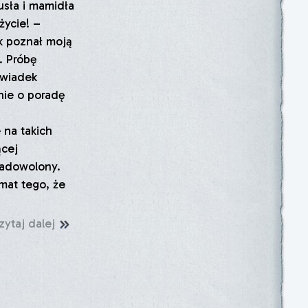
usła i mamidła
życie! –
k poznał moją
. Próbę
Świadek
nie o poradę
i
 na takich
ącej
zadowolony.
at tego, że
zytaj dalej