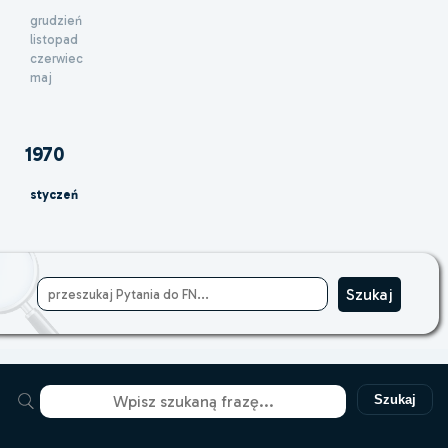
grudzień
listopad
czerwiec
maj
1970
styczeń
Szukaj