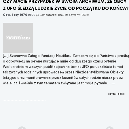
CZY MACIE PRZYPADEK W SWOIM ARCHIWUM, ŻE OBCY
Z UFO ŚLEDZĄ LUDZKIE ŻYCIE OD POCZĄTKU DO KOŃCA?
Czw, 1 sty 1970
01:00
komentarze: brak
czytany: 6581x
[...] Szanowna Załogo Fundacji Nautilus. Zwracam się do Państwa z prośbą
o odpowiedź na pewne nurtujące mnie od dłuższego czasu pytanie.
Wielokrotnie w waszych publikacjach na temat UFO poruszaliście temat
tak zwanych rodzinnych uprowadzeń przez Niezidentyfikowane Obiekty
latające oraz monitorowania przez kosmitów całych rodzin nieraz przez
wiele lat. I właśnie z tym tematem związane jest moje pytanie.......
czytaj dalej