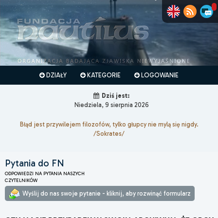
DZIAŁY
KATEGORIE
LOGOWANIE
Dziś jest:
Niedziela, 9 sierpnia 2026
Błąd jest przywilejem filozofów, tylko głupcy nie mylą się nigdy.
/Sokrates/
Pytania do FN
ODPOWIEDZI NA PYTANIA NASZYCH
CZYTELNIKÓW
Wyślij do nas swoje pytanie - kliknij, aby rozwinąć formularz