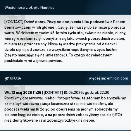
Wiadomość z okrętu Nautilus
[KONTAKT] Dzień dobry. Piszę po obejrzeniu kilku podcastów z Panem
Bernatowiczem w roli głównej. Czuję, że muszę lub że może po prostu
warto. Widziałem w swoim 48-letnim życiu ufo, światła na niebie, duchy,
wierzę w reinkarnację i domyślam się kilku swoich poprzednich wcieleń,
miałem też prorocze sny. Niosę tą wiedzę praktycznie od dziecka i
dziele się nią od zawsze ze wszystkimi napotkanymi w życiu ludźmi
(często narażając się na śmieszność). To czego doświadczyłem
poukładało w mi w głowie pewien...
UFO24
więcej na:
emilcin.com
Wt, 12 maj 2026 11:26
| [KONTAKT] 10.05.2026: godz ok 22:30.
Poszliśmy obserwować niebo i fotografować telefonem bo słyszeliśmy
za ma być widoczna stacja kosmiczna stacji nie widzieliśmy, ale
podczas wielu nastu zdjęć po obejrzeniu na jednym zobaczyliśmy
zielone kręgi na niebie, a na poprzednich zobaczyliśmy sos ala (UFO)
niezidentyfikowane i syn zobaczył rozbłysk na niebie.