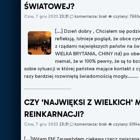
ŚWIATOWEJ?
Czw, 7 gru 2023
23:31
komentarze: brak
czytany: 7661
[...] Dzień dobry , Chciałem się podzi
refleksją. Istnieje pogląd, że obce cy
z rządami największych państw na św
WIELKA BRYTANIA, CHINY itd) po obec
niemal, że w 100% pewny, że są to bz
sobie sytuacji w której państwa mające kontakt z c
razy bardziej rozwiniętą świadomością mogły.......
CZY 'NAJWIĘKSI Z WIELKICH'
REINKARNACJI?
Czw, 7 gru 2023
23:31
komentarze: brak
czytany: 6194x
[...]Witam FN! Zauważyłem ciekawą rzecz związaną 