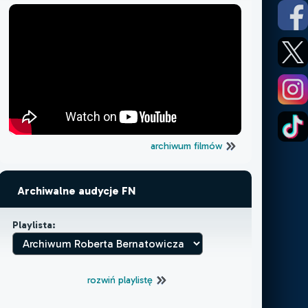
archiwum filmów
Archiwalne audycje FN
Playlista:
rozwiń playlistę