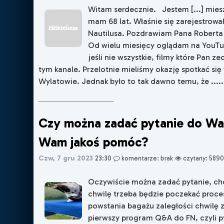
Witam serdecznie. Jestem [...] mie
mam 68 lat. Właśnie się zarejestrow
Nautilusa. Pozdrawiam Pana Roberta 
Od wielu miesięcy oglądam na YouTu
jeśli nie wszystkie, filmy które Pan z
tym kanale. Przelotnie mieliśmy okazję spotkać się
Wylatowie. Jednak było to tak dawno temu, że .....
Czy można zadać pytanie do W
Wam jakoś pomóc?
Czw, 7 gru 2023
23:30
komentarze: brak
czytany: 5890
Oczywiście można zadać pytanie, ch
chwilę trzeba będzie poczekać proc
powstania bagażu zaległości chwilę z
pierwszy program Q&A do FN, czyli p