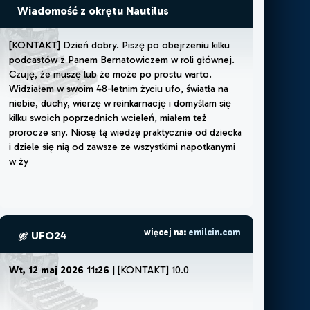
Wiadomość z okrętu Nautilus
[
K
O
N
T
A
K
T
]
D
z
i
e
ń
d
o
b
r
y
.
P
i
s
z
ę
p
o
o
b
e
j
r
z
e
n
i
u
k
i
l
k
u
p
o
d
c
a
s
t
ó
w
z
P
a
n
e
m
B
e
r
n
a
t
o
w
i
c
z
e
m
w
r
o
l
i
g
ł
ó
w
n
e
j
.
C
z
u
j
ę
,
ż
e
m
u
s
z
ę
l
u
b
ż
e
m
o
ż
e
p
o
p
r
o
s
t
u
w
a
r
t
o
.
W
i
d
z
i
a
ł
e
m
w
s
w
o
i
m
4
8
-
l
e
t
n
i
m
ż
y
c
i
u
u
f
o
,
ś
w
i
a
t
ł
a
n
a
n
i
e
b
i
e
,
d
u
c
h
y
,
w
i
e
r
z
ę
w
r
e
i
n
k
a
r
n
a
c
j
ę
i
d
o
m
y
ś
l
a
m
s
i
ę
k
i
l
k
u
s
w
o
i
c
h
p
o
p
r
z
e
d
n
i
c
h
w
c
i
e
l
e
ń
,
m
i
a
ł
e
m
t
e
ż
p
r
o
r
o
c
z
e
s
n
y
.
N
i
o
s
ę
t
ą
w
i
e
d
z
ę
p
r
a
k
t
y
c
z
n
i
e
o
d
d
z
i
e
c
k
a
i
d
z
i
e
l
e
s
i
ę
n
i
ą
o
d
z
a
w
s
z
e
z
e
w
s
z
y
s
t
k
i
m
i
n
a
p
o
t
k
a
n
y
m
i
w
ż
y
c
i
u
l
u
d
ź
m
i
(
c
z
ę
s
t
o
n
a
więcej na:
emilcin.com
UFO24
Wt, 12 maj 2026 11:26
| [KONTAKT] 10.0