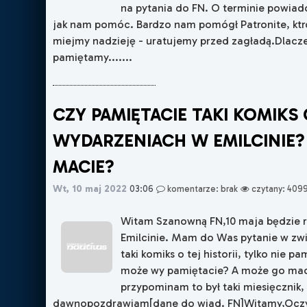
na pytania do FN. O terminie powiad
jak nam pomóc. Bardzo nam pomógł Patronite, ktr
miejmy nadzieję - uratujemy przed zagładą.Dlacz
pamiętamy.......
CZY PAMIĘTACIE TAKI KOMIKS
WYDARZENIACH W EMILCINIE?
MACIE?
Wt, 10 maj 2022
03:06
komentarze: brak
czytany: 409
Witam Szanowną FN,10 maja będzie 
Emilcinie. Mam do Was pytanie w zwią
taki komiks o tej historii, tylko nie 
może wy pamiętacie? A może go maci
przypominam to był taki miesięcznik, 
dawnopozdrawiam[dane do wiad. FN]Witamy,Oczy