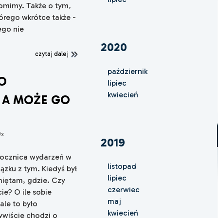
omimy. Także o tym,
órego wkrótce także -
ego nie
2020
czytaj dalej
październik
 O
lipiec
kwiecień
 A MOŻE GO
9x
2019
rocznica wydarzeń w
listopad
zku z tym. Kiedyś był
lipiec
pamiętam, gdzie. Czy
czerwiec
e? O ile sobie
maj
ale to było
kwiecień
wiście chodzi o