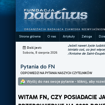
Strona główna
O nas
Artykuły
Załoga
Dzi
Jeżeli nawet życie ludzk
Dziś jest:
istniało coś, co jest więce
Sobota, 8 sierpnia 2026
/Antoine de Saint-Exupé
Pytania do FN
ODPOWIEDZI NA PYTANIA NASZYCH CZYTELNIKÓW
Wyślij do nas swoje pytanie - kliknij, aby roz
WITAM FN, CZY POSIADACIE JA