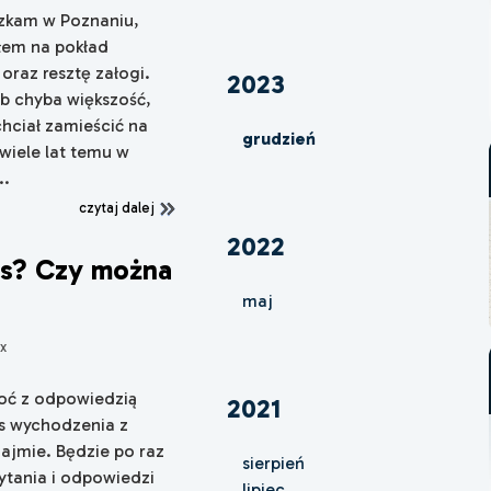
szkam w Poznaniu,
ałem na pokład
oraz resztę załogi.
2023
b chyba większość,
echciał zamieścić na
grudzień
 wiele lat temu w
..
czytaj dalej
2022
as? Czy można
maj
x
oć z odpowiedzią
2021
es wychodzenia z
ajmie. Będzie po raz
sierpień
ytania i odpowiedzi
lipiec