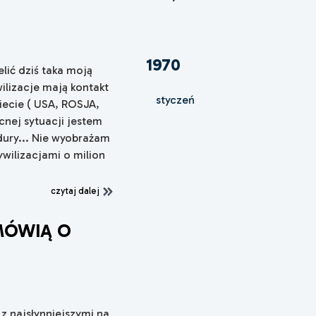
x
1970
elić dziś taka moją
wilizacje mają kontakt
styczeń
iecie ( USA, ROSJA,
nej sytuacji jestem
dury... Nie wyobrażam
ywilizacjami o milion
czytaj dalej
 MÓWIĄ O
z najsłynniejszymi na