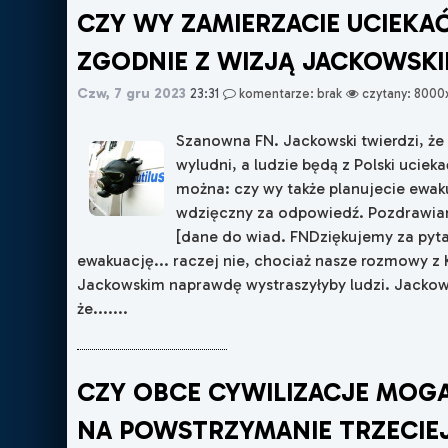
CZY WY ZAMIERZACIE UCIEKAĆ
ZGODNIE Z WIZJĄ JACKOWSK
Czw, 7 gru 2023
23:31
komentarze: brak
czytany: 8000
Szanowna FN. Jackowski twierdzi, że
wyludni, a ludzie będą z Polski uciek
można: czy wy także planujecie ewa
wdzięczny za odpowiedź. Pozdrawiam
[dane do wiad. FNDziękujemy za pyt
ewakuację... raczej nie, chociaż nasze rozmowy z
Jackowskim naprawdę wystraszyłyby ludzi. Jackows
że.......
CZY OBCE CYWILIZACJE MOG
NA POWSTRZYMANIE TRZECIE