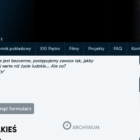
ennik pokładowy
XXI Piętro
Filmy
Projekty
FAQ
Kont
ie jest bezcenne, postępujemy zawsze tak, jakby
j warte niż życie ludzkie... Ale co?
ry/
winąć formularz
ARCHIWUM
KIEŚ