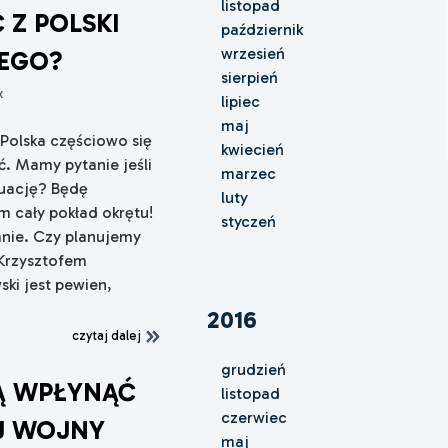
listopad
 Z POLSKI
październik
wrzesień
IEGO?
sierpień
x
lipiec
maj
 Polska częściowo się
kwiecień
ać. Mamy pytanie jeśli
marzec
kuację? Będę
luty
 cały pokład okrętu!
styczeń
anie. Czy planujemy
 Krzysztofem
ki jest pewien,
2016
czytaj dalej
grudzień
Ą WPŁYNĄĆ
listopad
czerwiec
J WOJNY
maj