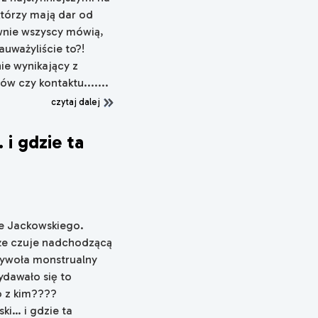
którzy mają dar od
wnie wszyscy mówią,
auważyliście to?!
nie wynikający z
w czy kontaktu.......
czytaj dalej
 i gdzie ta
e Jackowskiego.
 że czuje nadchodzącą
wywoła monstrualny
ydawało się to
o z kim????
ki… i gdzie ta