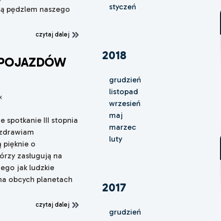
styczeń
aną pędzlem naszego
czytaj dalej
2018
 POJAZDÓW
grudzień
listopad
x
wrzesień
maj
e spotkanie III stopnia
marzec
ozdrawiam
luty
 pięknie o
tórzy zasługują na
ego jak ludzkie
 na obcych planetach
2017
czytaj dalej
grudzień