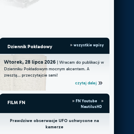
wszystkie wpisy
Dziennik Pokładowy
Wtorek, 28 lipca 2026
| Wracam do publikacji w
Dzienniku Pokładowym mocnym akcentem. A
zresztą... przeczytajcie sami!
czytaj dalej
FN Youtube
FILM FN
NautilusHD
Prawdziwe obserwacje UFO uchwycone na
kamerze