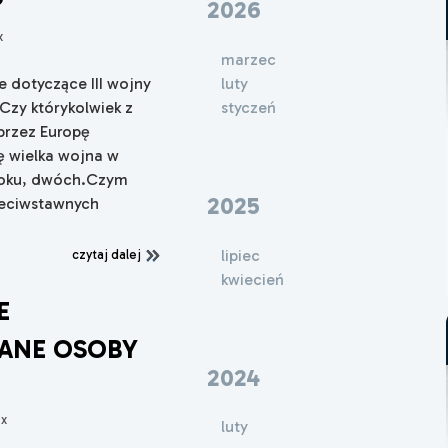
?
2026
x
marzec
luty
 dotyczące III wojny
styczeń
 Czy którykolwiek z
przez Europę
ę wielka wojna w
 roku, dwóch.Czym
2025
zeciwstawnych
lipiec
czytaj dalej
kwiecień
E
RANE OSOBY
2024
0x
luty