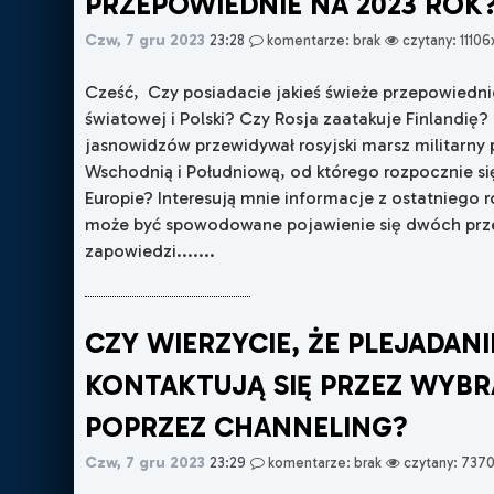
PRZEPOWIEDNIE NA 2023 ROK
Czw, 7 gru 2023
23:28
komentarze: brak
czytany: 11106
Cześć, Czy posiadacie jakieś świeże przepowiednie
światowej i Polski? Czy Rosja zaatakuje Finlandię?
jasnowidzów przewidywał rosyjski marsz militarny 
Wschodnią i Południową, od którego rozpocznie si
Europie? Interesują mnie informacje z ostatniego
może być spowodowane pojawienie się dwóch pr
zapowiedzi.......
CZY WIERZYCIE, ŻE PLEJADANI
KONTAKTUJĄ SIĘ PRZEZ WYB
POPRZEZ CHANNELING?
Czw, 7 gru 2023
23:29
komentarze: brak
czytany: 737