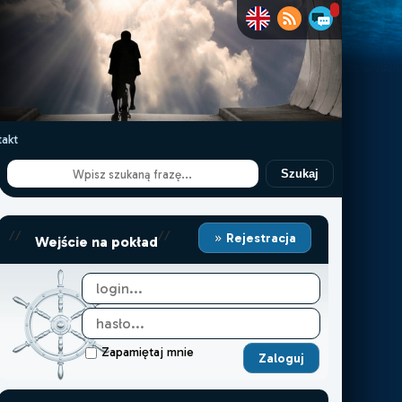
akt
Szukaj
//
//
Rejestracja
Wejście na pokład
Zapamiętaj mnie