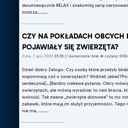
dwumiesięcznik RELAX i znakomitą serię narysow
mistrza.......
CZY NA POKŁADACH OBCYCH
POJAWIAŁY SIĘ ZWIERZĘTA?
Czw, 7 gru 2023
23:30
komentarze: brak
czytany: 6106
Dzień dobry Załogo. Czy osoby które przeżyły bliski
wspominają coś o zwierzętach? Widzieli jakieś?P
serdecznie[…]Bardzo ciekawe pytanie. Obcy mówią
zwierzętach, ale mówią wyraźnie: to nasi bracia, k
wolność. Tak zwane „zwierzęta domowe” to nic inn
zabawki, które mają im służyć przyjemności. Tego
nie ma, .......