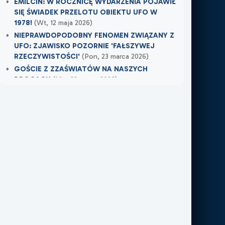
EMILCIN: W ROCZNICĘ WYDARZENIA POJAWIŁ
SIĘ ŚWIADEK PRZELOTU OBIEKTU UFO W
1978!
(Wt, 12 maja 2026)
NIEPRAWDOPODOBNY FENOMEN ZWIĄZANY Z
UFO: ZJAWISKO POZORNIE 'FAŁSZYWEJ
RZECZYWISTOŚCI'
(Pon, 23 marca 2026)
GOŚCIE Z ZZAŚWIATÓW NA NASZYCH
DROGACH
(Nie, 22 marca 2026)
Najnowsze w XXI Piętro:
OSTRZEŻENIE PRZYSZŁO W OSTATNIEJ
CHWILI
(Wczoraj)
TAMTEGO LATA COŚ ZAWISŁO NAD POLEM
(Nie, 31 maja 2026)
PO ŚMIERCI WRÓCIŁ DO MIEJSCA, W KTÓRYM
PRACOWAŁ
(Nie, 31 maja 2026)
Najnowsze w FN24:
Tajemnicza kula nad Kolumbią. Sieć obiegło