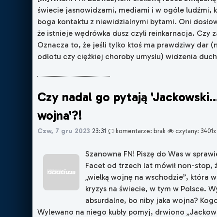
świecie jasnowidzami, mediami i w ogóle ludźmi, 
boga kontaktu z niewidzialnymi bytami. Oni dosło
że istnieje wędrówka dusz czyli reinkarnacja. Czy z
Oznacza to, że jeśli tylko ktoś ma prawdziwy dar (
odlotu czy ciężkiej choroby umysłu) widzenia duchó
Czy nadal go pytają 'Jackowski…
wojna'?!
Czw, 7 gru 2023
23:31
komentarze: brak
czytany: 3401x
Szanowna FN! Piszę do Was w sprawi
Facet od trzech lat mówił non-stop,
„wielką wojnę na wschodzie”, która 
kryzys na świecie, w tym w Polsce. W
absurdalne, bo niby jaka wojna? Kog
Wylewano na niego kubły pomyj, drwiono „Jackows