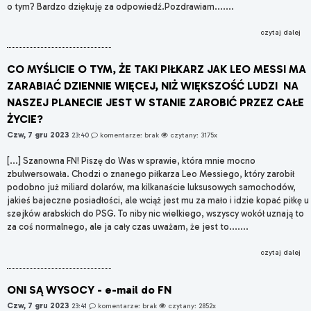
o tym? Bardzo dziękuję za odpowiedź.Pozdrawiam.......
czytaj dalej
CO MYŚLICIE O TYM, ŻE TAKI PIŁKARZ JAK LEO MESSI MA
ZARABIAĆ DZIENNIE WIĘCEJ, NIŻ WIĘKSZOŚĆ LUDZI NA
NASZEJ PLANECIE JEST W STANIE ZAROBIĆ PRZEZ CAŁE
ŻYCIE?
Czw, 7 gru 2023
23:40
komentarze: brak
czytany: 3175x
[...] Szanowna FN! Piszę do Was w sprawie, która mnie mocno
zbulwersowała. Chodzi o znanego piłkarza Leo Messiego, który zarobił
podobno już miliard dolarów, ma kilkanaście luksusowych samochodów,
jakieś bajeczne posiadłości, ale wciąż jest mu za mało i idzie kopać piłkę u
szejków arabskich do PSG. To niby nic wielkiego, wszyscy wokół uznają to
za coś normalnego, ale ja cały czas uważam, że jest to.......
czytaj dalej
ONI SĄ WYSOCY - e-mail do FN
Czw, 7 gru 2023
23:41
komentarze: brak
czytany: 2852x