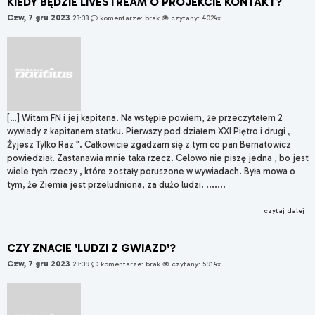
KIEDY BĘDZIE LIVESTREAM O PROJEKCIE KONTAKT?
Czw, 7 gru 2023
23:38
komentarze: brak
czytany: 4024x
[…] Witam FN i jej kapitana. Na wstępie powiem, że przeczytałem 2
wywiady z kapitanem statku. Pierwszy pod działem XXI Piętro i drugi „
Żyjesz Tylko Raz ”. Całkowicie zgadzam się z tym co pan Bernatowicz
powiedział. Zastanawia mnie taka rzecz. Celowo nie piszę jedna , bo jest
wiele tych rzeczy , które zostały poruszone w wywiadach. Była mowa o
tym, że Ziemia jest przeludniona, za dużo ludzi. .......
czytaj dalej
CZY ZNACIE 'LUDZI Z GWIAZD'?
Czw, 7 gru 2023
23:39
komentarze: brak
czytany: 5914x