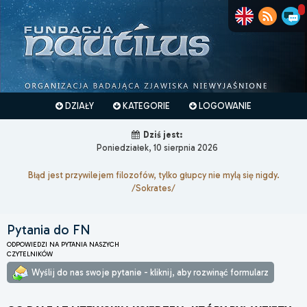
DZIAŁY
KATEGORIE
LOGOWANIE
Dziś jest:
Poniedziałek, 10 sierpnia 2026
Błąd jest przywilejem filozofów, tylko głupcy nie mylą się nigdy.
/Sokrates/
Pytania do FN
ODPOWIEDZI NA PYTANIA NASZYCH
CZYTELNIKÓW
Wyślij do nas swoje pytanie - kliknij, aby rozwinąć formularz