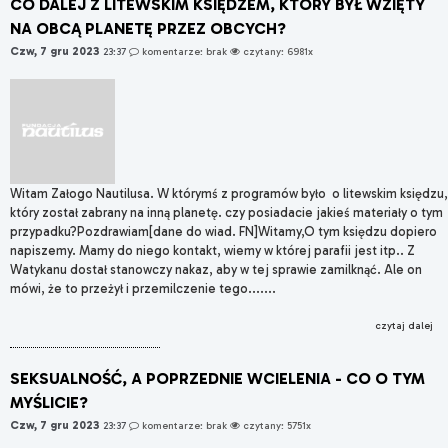
CO DALEJ Z LITEWSKIM KSIĘDZEM, KTÓRY BYŁ WZIĘTY
NA OBCĄ PLANETĘ PRZEZ OBCYCH?
Czw, 7 gru 2023
23:37
komentarze: brak
czytany: 6981x
Witam Załogo Nautilusa. W którymś z programów było o litewskim księdzu,
który został zabrany na inną planetę. czy posiadacie jakieś materiały o tym
przypadku?Pozdrawiam[dane do wiad. FN]Witamy,O tym księdzu dopiero
napiszemy. Mamy do niego kontakt, wiemy w której parafii jest itp.. Z
Watykanu dostał stanowczy nakaz, aby w tej sprawie zamilknąć. Ale on
mówi, że to przeżył i przemilczenie tego.......
czytaj dalej
SEKSUALNOŚĆ, A POPRZEDNIE WCIELENIA - CO O TYM
MYŚLICIE?
Czw, 7 gru 2023
23:37
komentarze: brak
czytany: 5751x