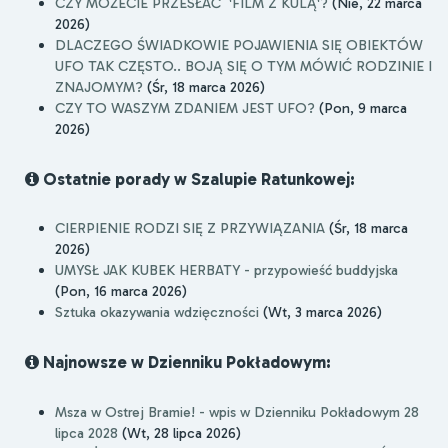
CZY MOŻECIE PRZESŁAĆ 'FILM Z KULĄ'?
(Nie, 22 marca
2026)
DLACZEGO ŚWIADKOWIE POJAWIENIA SIĘ OBIEKTÓW
UFO TAK CZĘSTO.. BOJĄ SIĘ O TYM MÓWIĆ RODZINIE I
ZNAJOMYM?
(Śr, 18 marca 2026)
CZY TO WASZYM ZDANIEM JEST UFO?
(Pon, 9 marca
2026)
Ostatnie porady w Szalupie Ratunkowej:
CIERPIENIE RODZI SIĘ Z PRZYWIĄZANIA
(Śr, 18 marca
2026)
UMYSŁ JAK KUBEK HERBATY - przypowieść buddyjska
(Pon, 16 marca 2026)
Sztuka okazywania wdzięczności
(Wt, 3 marca 2026)
Najnowsze w Dzienniku Pokładowym:
Msza w Ostrej Bramie! - wpis w Dzienniku Pokładowym 28
lipca 2028
(Wt, 28 lipca 2026)