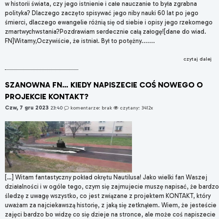
w historii świata, czy jego istnienie i całe nauczanie to była zgrabna
polityka? Dlaczego zaczęto spisywać jego niby nauki 60 lat po jego
śmierci, dlaczego ewangelie różnią się od siebie i opisy jego rzekomego
zmartwychwstania?Pozdrawiam serdecznie całą załogę![dane do wiad.
FN]Witamy,Oczywiście, że istniał. Był to potężny.......
czytaj dalej
SZANOWNA FN… KIEDY NAPISZECIE COŚ NOWEGO O
PROJEKCIE KONTAKT?
Czw, 7 gru 2023
23:40
komentarze: brak
czytany: 3412x
[…] Witam fantastyczny pokład okrętu Nautilusa! Jako wielki fan Waszej
działalności i w ogóle tego, czym się zajmujecie muszę napisać, że bardzo
śledzę z uwagę wszystko, co jest związane z projektem KONTAKT, który
uważam za najciekawszą historię, z jaką się zetknąłem. Wiem, że jesteście
zajęci bardzo bo widzę co się dzieje na stronce, ale może coś napiszecie