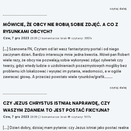
czytaj dalej
MÓWICIE, ŻE OBCY NIE ROBIĄ SOBIE ZDJĘĆ. A CO Z
RYSUNKAMI OBCYCH?
Czw, 7 gru 2023
23:39
komentarze: brak
czytany: 3957x
[…] Szanowna FN, Czytam od lat wasz fantastyczny portal i od niego
zaczynam dzień. Bardzo interesuje mnie jedna kwestia. Mówił pan Robert
wiele razy, że obcy nie pozwalają sobie wykonywać zdjęć sylwetek czy
twarzy, gdyż wtedy ludzie o uzdolnieniach pozazmysłowych mogliby bez
problemu ich lokalizować i wysyłać im pytania, wiadomości, a w ogóle
zawracać głowę. A przecież powstało wiele rysunków/grafik.......
czytaj dalej
CZY JEZUS CHRYSTUS ISTNIAŁ NAPRAWDĘ, CZY
WASZYM ZDANIEM TO JEST POSTAĆ FIKCYJNA?
Czw, 7 gru 2023
23:39
komentarze: brak
czytany: 5117x
[...] Dzień dobry, dzisiaj mam pytanie: czy Jezus istniał jako postać realna