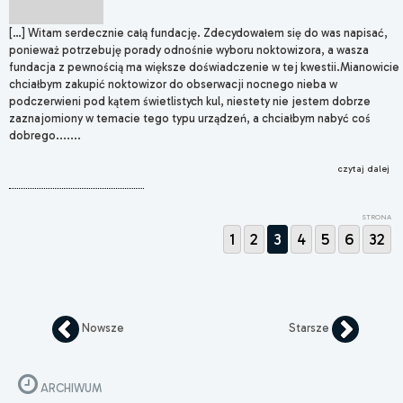
[…] Witam serdecznie całą fundację. Zdecydowałem się do was napisać,
ponieważ potrzebuję porady odnośnie wyboru noktowizora, a wasza
fundacja z pewnością ma większe doświadczenie w tej kwestii.Mianowicie
chciałbym zakupić noktowizor do obserwacji nocnego nieba w
podczerwieni pod kątem świetlistych kul, niestety nie jestem dobrze
zaznajomiony w temacie tego typu urządzeń, a chciałbym nabyć coś
dobrego.......
czytaj dalej
STRONA
1
2
3
4
5
6
32
Nowsze
Starsze
ARCHIWUM