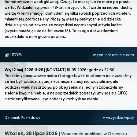
Bernatowiczem w roli głównej. Czuję, że muszę lub że może po prostu
warto. Widziałem w swoim 48-letnim życiu ufo, światła na niebie, duchy,
wierzę w reinkarnację i domyślam się kilku swoich poprzednich wcieleń,
miałem też prorocze sny. Niosę tą wiedzę praktycznie od dziecka i
dziele się nią od zawsze ze wszystkimi napotkanymi w życiu ludźmi
(często narażając się na śmieszność). To czego doświadczyłem
poukładało w mi w głowie pewien...
UFO24
więcej na:
emilcin.com
Wt, 12 maj 2026 11:26
| [KONTAKT] 10.05.2026: godz ok 22:30.
Poszliśmy obserwować niebo i fotografować telefonem bo słyszeliśmy
za ma być widoczna stacja kosmiczna stacji nie widzieliśmy, ale
podczas wielu nastu zdjęć po obejrzeniu na jednym zobaczyliśmy
zielone kręgi na niebie, a na poprzednich zobaczyliśmy sos ala (UFO)
niezidentyfikowane i syn zobaczył rozbłysk na niebie.
Dziennik Pokładowy
wszystkie wpisy
Wtorek, 28 lipca 2026
| Wracam do publikacji w Dzienniku