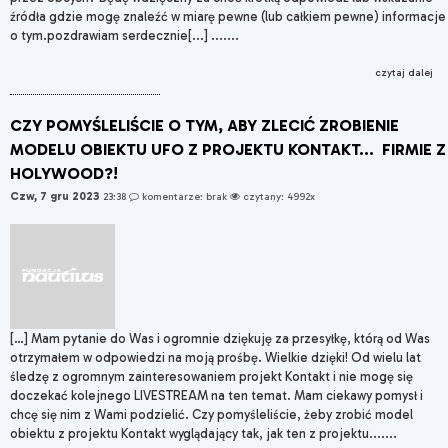
źródła gdzie mogę znaleźć w miarę pewne (lub całkiem pewne) informacje
o tym.pozdrawiam serdecznie[...] .......
czytaj dalej
CZY POMYŚLELIŚCIE O TYM, ABY ZLECIĆ ZROBIENIE
MODELU OBIEKTU UFO Z PROJEKTU KONTAKT... FIRMIE Z
HOLYWOOD?!
Czw, 7 gru 2023
23:38
komentarze: brak
czytany: 4992x
[…] Mam pytanie do Was i ogromnie dziękuję za przesyłkę, którą od Was
otrzymałem w odpowiedzi na moją prośbę. Wielkie dzięki! Od wielu lat
śledzę z ogromnym zainteresowaniem projekt Kontakt i nie mogę się
doczekać kolejnego LIVESTREAM na ten temat. Mam ciekawy pomysł i
chcę się nim z Wami podzielić. Czy pomyśleliście, żeby zrobić model
obiektu z projektu Kontakt wyglądający tak, jak ten z projektu.......