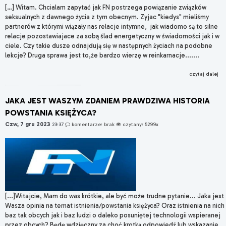
[…] Witam. Chcialam zapytać jak FN postrzega powiązanie związków
seksualnych z dawnego życia z tym obecnym. Zyjac "kiedys" mieliśmy
partnerów z którymi wiązały nas relacje intymne, jak wiadomo są to silne
relacje pozostawiajace za sobą ślad energetyczny w świadomości jak i w
ciele. Czy takie dusze odnajdują się w następnych życiach na podobne
lekcje? Druga sprawa jest to,że bardzo wierzę w reinkarnacje.......
czytaj dalej
JAKA JEST WASZYM ZDANIEM PRAWDZIWA HISTORIA
POWSTANIA KSIĘŻYCA?
Czw, 7 gru 2023
23:37
komentarze: brak
czytany: 5299x
[...]Witajcie, Mam do was krótkie, ale być może trudne pytanie... Jaka jest
Wasza opinia na temat istnienia/powstania księżyca? Oraz istnienia na nich
baz tak obcych jak i baz ludzi o daleko posuniętej technologii wspieranej
przez obcych? Będę wdzięczny za choć krotką odpowiedź lub wskazanie