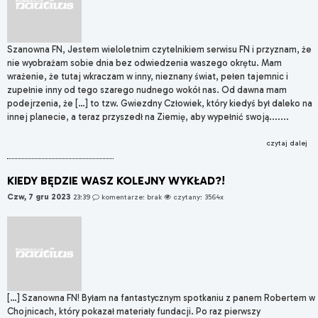
Szanowna FN, Jestem wieloletnim czytelnikiem serwisu FN i przyznam, że
nie wyobrażam sobie dnia bez odwiedzenia waszego okrętu. Mam
wrażenie, że tutaj wkraczam w inny, nieznany świat, pełen tajemnic i
zupełnie inny od tego szarego nudnego wokół nas. Od dawna mam
podejrzenia, że […] to tzw. Gwiezdny Człowiek, który kiedyś był daleko na
innej planecie, a teraz przyszedł na Ziemię, aby wypełnić swoją.......
czytaj dalej
KIEDY BĘDZIE WASZ KOLEJNY WYKŁAD?!
Czw, 7 gru 2023
23:39
komentarze: brak
czytany: 3564x
[…] Szanowna FN! Byłam na fantastycznym spotkaniu z panem Robertem w
Chojnicach, który pokazał materiały fundacji. Po raz pierwszy