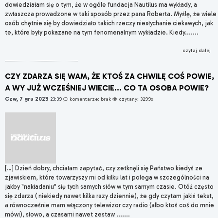
dowiedziałam się o tym, że w ogóle fundacja Nautilus ma wykłady, a
zwłaszcza prowadzone w taki sposób przez pana Roberta. Myślę, że wiele
osób chętnie się by dowiedziało takich rzeczy niesłychanie ciekawych, jak
te, które były pokazane na tym fenomenalnym wykładzie. Kiedy.......
czytaj dalej
CZY ZDARZA SIĘ WAM, ŻE KTOŚ ZA CHWILĘ COŚ POWIE,
A WY JUŻ WCZEŚNIEJ WIECIE... CO TA OSOBA POWIE?
Czw, 7 gru 2023
23:39
komentarze: brak
czytany: 3299x
[…] Dzień dobry, chciałam zapytać, czy zetknęli się Państwo kiedyś ze
zjawiskiem, które towarzyszy mi od kilku lat i polega w szczególności na
jakby "nakładaniu" się tych samych słów w tym samym czasie. Otóż często
się zdarza ( niekiedy nawet kilka razy dziennie), że gdy czytam jakiś tekst,
a równocześnie mam włączony telewizor czy radio (albo ktoś coś do mnie
mówi), słowo, a czasami nawet zestaw .......