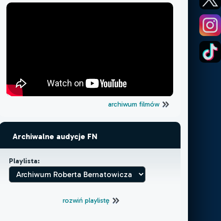
archiwum filmów
Archiwalne audycje FN
Playlista:
rozwiń playlistę