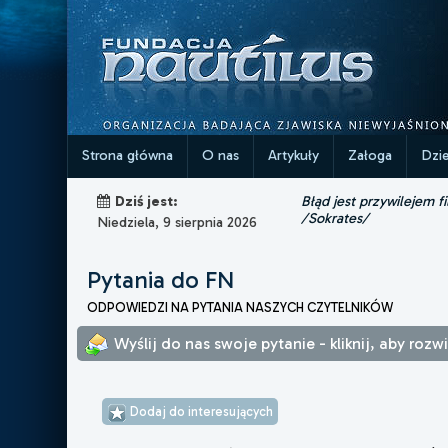
Strona główna
O nas
Artykuły
Załoga
Dzi
Błąd jest przywilejem fi
Dziś jest:
/Sokrates/
Niedziela, 9 sierpnia 2026
Pytania do FN
ODPOWIEDZI NA PYTANIA NASZYCH CZYTELNIKÓW
Wyślij do nas swoje pytanie - kliknij, aby roz
Dodaj do interesujących