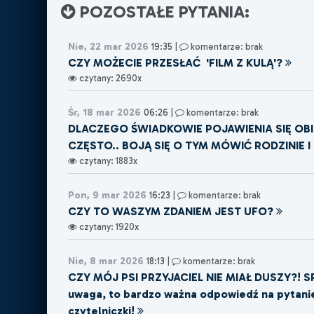
POZOSTAŁE PYTANIA:
Nie, 22 mar 2026
19:35
|
komentarze: brak
CZY MOŻECIE PRZESŁAĆ 'FILM Z KULĄ'?
czytany: 2690x
Śr, 18 mar 2026
06:26
|
komentarze: brak
DLACZEGO ŚWIADKOWIE POJAWIENIA SIĘ OB
CZĘSTO.. BOJĄ SIĘ O TYM MÓWIĆ RODZINIE 
czytany: 1883x
Pon, 9 mar 2026
16:23
|
komentarze: brak
CZY TO WASZYM ZDANIEM JEST UFO?
czytany: 1920x
Nie, 8 mar 2026
18:13
|
komentarze: brak
CZY MÓJ PSI PRZYJACIEL NIE MIAŁ DUSZY?! S
uwaga, to bardzo ważna odpowiedź na pytani
czytelniczki!