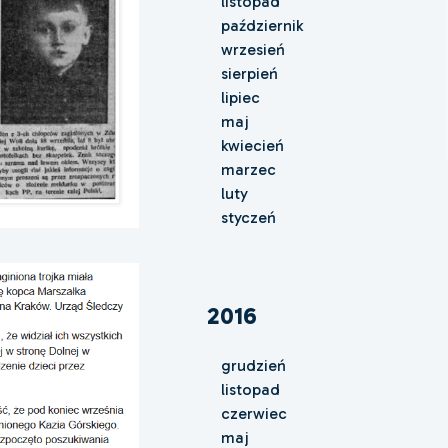
listopad
październik
wrzesień
sierpień
lipiec
maj
kwiecień
marzec
luty
styczeń
2016
grudzień
listopad
czerwiec
maj