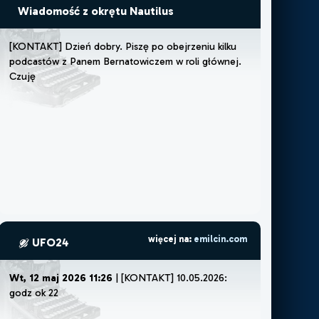
Wiadomość z okrętu Nautilus
[
K
O
N
T
A
K
T
]
D
z
i
e
ń
d
o
b
r
y
.
P
i
s
z
ę
p
o
o
b
e
j
r
z
e
n
i
u
k
i
l
k
u
p
o
d
c
a
s
t
ó
w
z
P
a
n
e
m
B
e
r
n
a
t
o
w
i
c
z
e
m
w
r
o
l
i
g
ł
ó
w
n
e
j
.
C
z
u
j
ę
,
ż
e
m
u
s
z
ę
l
u
b
ż
e
m
o
więcej na:
emilcin.com
UFO24
Wt, 12 maj 2026 11:26
| [KONTAKT] 10.05.2026:
godz ok 22:30.