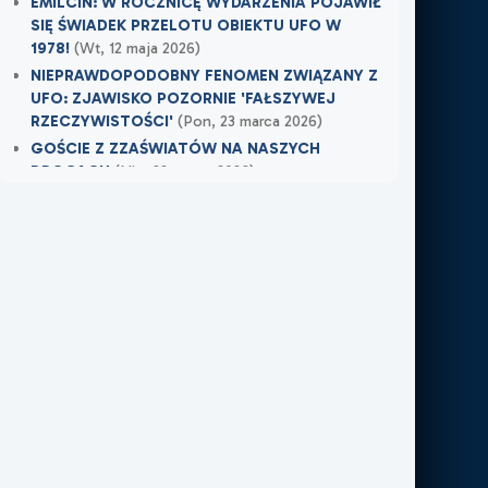
EMILCIN: W ROCZNICĘ WYDARZENIA POJAWIŁ
SIĘ ŚWIADEK PRZELOTU OBIEKTU UFO W
1978!
(Wt, 12 maja 2026)
NIEPRAWDOPODOBNY FENOMEN ZWIĄZANY Z
UFO: ZJAWISKO POZORNIE 'FAŁSZYWEJ
RZECZYWISTOŚCI'
(Pon, 23 marca 2026)
GOŚCIE Z ZZAŚWIATÓW NA NASZYCH
DROGACH
(Nie, 22 marca 2026)
Najnowsze w XXI Piętro:
OSTRZEŻENIE PRZYSZŁO W OSTATNIEJ
CHWILI
(Pt, 7 sierpnia 2026)
TAMTEGO LATA COŚ ZAWISŁO NAD POLEM
(Nie, 31 maja 2026)
PO ŚMIERCI WRÓCIŁ DO MIEJSCA, W KTÓRYM
PRACOWAŁ
(Nie, 31 maja 2026)
Najnowsze w FN24:
Tajemnicza kula nad Kolumbią. Sieć obiegło