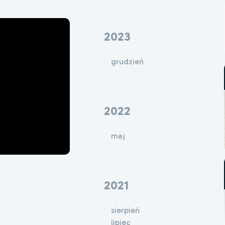
2023
grudzień
2022
maj
2021
sierpień
lipiec