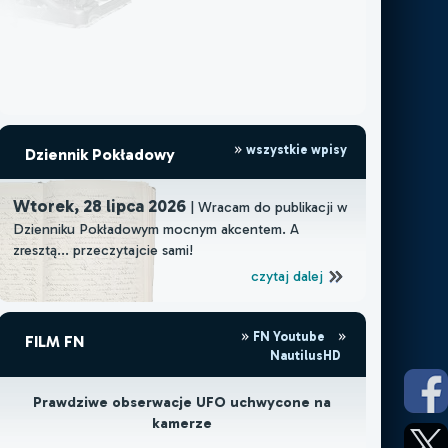
wszystkie wpisy
Dziennik Pokładowy
Wtorek, 28 lipca 2026
| Wracam do publikacji w
Dzienniku Pokładowym mocnym akcentem. A
zresztą... przeczytajcie sami!
czytaj dalej
FN Youtube
FILM FN
NautilusHD
Prawdziwe obserwacje UFO uchwycone na
kamerze