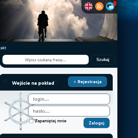
akt
Szukaj
//
//
Rejestracja
Wejście na pokład
Zapamiętaj mnie