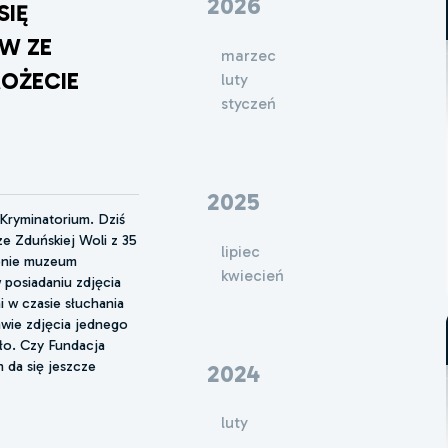
2026
SIĘ
W ZE
marzec
MOŻECIE
luty
styczeń
2025
Kryminatorium. Dziś
e Zduńskiej Woli z 35
lipiec
zenie muzeum
kwiecień
w posiadaniu zdjęcia
i w czasie słuchania
wie zdjęcia jednego
ało. Czy Fundacja
 da się jeszcze
2024
luty