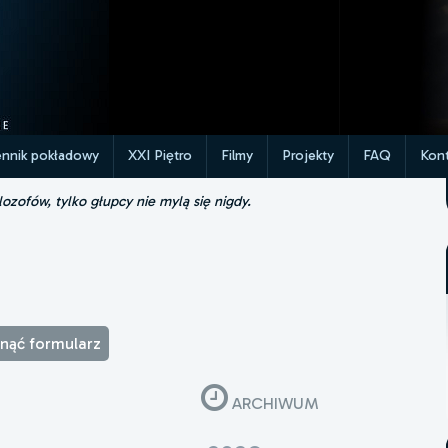
ennik pokładowy
XXI Piętro
Filmy
Projekty
FAQ
Kont
lozofów, tylko głupcy nie mylą się nigdy.
winąć formularz
ARCHIWUM