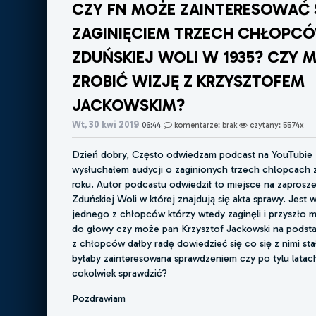
CZY FN MOŻE ZAINTERESOWAĆ 
ZAGINIĘCIEM TRZECH CHŁOPCÓ
ZDUŃSKIEJ WOLI W 1935? CZY 
ZROBIĆ WIZJĘ Z KRZYSZTOFEM
JACKOWSKIM?
Wt, 30 kwi 2019
06:44
komentarze: brak
czytany: 5574x
Dzień dobry, Często odwiedzam podcast na YouTubie 
wysłuchałem audycji o zaginionych trzech chłopcach z
roku. Autor podcastu odwiedził to miejsce na zapros
Zduńskiej Woli w której znajdują się akta sprawy. Jest 
jednego z chłopców którzy wtedy zaginęli i przyszło m
do głowy czy może pan Krzysztof Jackowski na podsta
z chłopców dałby radę dowiedzieć się co się z nimi st
byłaby zainteresowana sprawdzeniem czy po tylu latach
cokolwiek sprawdzić?
Pozdrawiam