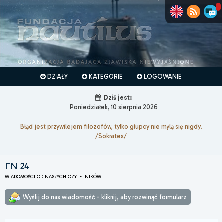
DZIAŁY
KATEGORIE
LOGOWANIE
Dziś jest:
Poniedziałek, 10 sierpnia 2026
Błąd jest przywilejem filozofów, tylko głupcy nie mylą się nigdy.
/Sokrates/
FN 24
WIADOMOŚCI OD NASZYCH CZYTELNIKÓW
Wyślij do nas wiadomość - kliknij, aby rozwinąć formularz