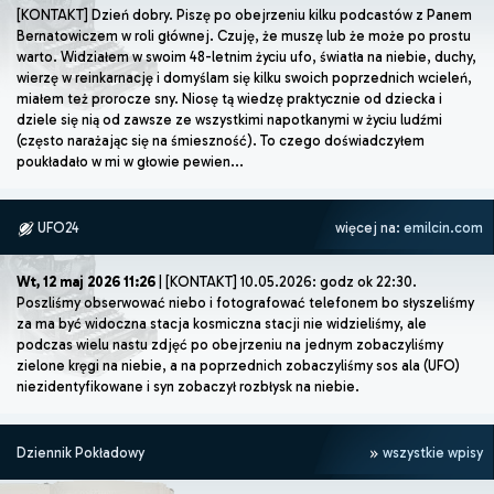
[KONTAKT] Dzień dobry. Piszę po obejrzeniu kilku podcastów z Panem
Bernatowiczem w roli głównej. Czuję, że muszę lub że może po prostu
warto. Widziałem w swoim 48-letnim życiu ufo, światła na niebie, duchy,
wierzę w reinkarnację i domyślam się kilku swoich poprzednich wcieleń,
miałem też prorocze sny. Niosę tą wiedzę praktycznie od dziecka i
dziele się nią od zawsze ze wszystkimi napotkanymi w życiu ludźmi
(często narażając się na śmieszność). To czego doświadczyłem
poukładało w mi w głowie pewien...
UFO24
więcej na:
emilcin.com
Wt, 12 maj 2026 11:26
| [KONTAKT] 10.05.2026: godz ok 22:30.
Poszliśmy obserwować niebo i fotografować telefonem bo słyszeliśmy
za ma być widoczna stacja kosmiczna stacji nie widzieliśmy, ale
podczas wielu nastu zdjęć po obejrzeniu na jednym zobaczyliśmy
zielone kręgi na niebie, a na poprzednich zobaczyliśmy sos ala (UFO)
niezidentyfikowane i syn zobaczył rozbłysk na niebie.
Dziennik Pokładowy
wszystkie wpisy