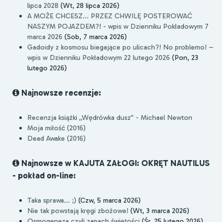
lipca 2028
(Wt, 28 lipca 2026)
A MOŻE CHCESZ... PRZEZ CHWILĘ POSTEROWAĆ
NASZYM POJAZDEM?! - wpis w Dzienniku Pokładowym 7
marca 2026
(Sob, 7 marca 2026)
Gadoidy z kosmosu biegające po ulicach?! No problemo! –
wpis w Dzienniku Pokładowym 22 lutego 2026
(Pon, 23
lutego 2026)
Najnowsze recenzje:
Recenzja książki „Wędrówka dusz” - Michael Newton
Moja miłość (2016)
Dead Awake (2016)
Najnowsze w KAJUTA ZAŁOGI: OKRĘT NAUTILUS
- pokład on-line:
Taka sprawa... ;)
(Czw, 5 marca 2026)
Nie tak powstają kręgi zbożowe!
(Wt, 3 marca 2026)
Osmogeneza czyli zapach świętości
(Śr, 25 lutego 2026)