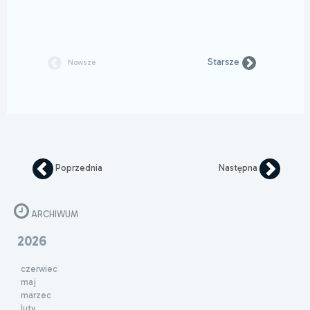
Starsze
Nowsze
Poprzednia
Następna
ARCHIWUM
2026
czerwiec
maj
marzec
luty