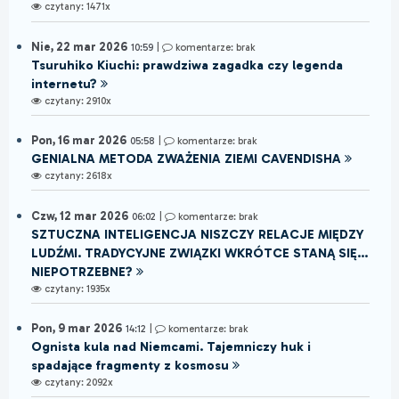
czytany: 1471x
Nie, 22 mar 2026
10:59
|
komentarze: brak
Tsuruhiko Kiuchi: prawdziwa zagadka czy legenda
internetu?
czytany: 2910x
Pon, 16 mar 2026
05:58
|
komentarze: brak
GENIALNA METODA ZWAŻENIA ZIEMI CAVENDISHA
czytany: 2618x
Czw, 12 mar 2026
06:02
|
komentarze: brak
SZTUCZNA INTELIGENCJA NISZCZY RELACJE MIĘDZY
LUDŹMI. TRADYCYJNE ZWIĄZKI WKRÓTCE STANĄ SIĘ...
NIEPOTRZEBNE?
czytany: 1935x
Pon, 9 mar 2026
14:12
|
komentarze: brak
Ognista kula nad Niemcami. Tajemniczy huk i
spadające fragmenty z kosmosu
czytany: 2092x