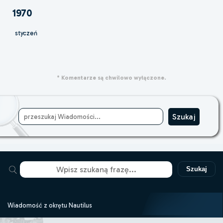
1970
styczeń
* Komentarze są chwilowo wyłączone.
Szukaj
Wiadomość z okrętu Nautilus