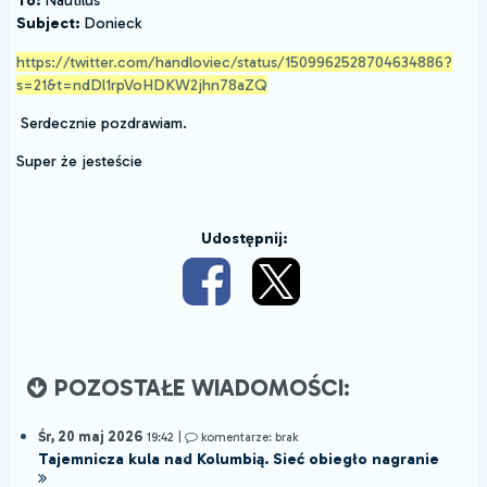
To:
Nautilus
Subject:
Donieck
https://twitter.com/handloviec/status/1509962528704634886?
s=21&t=ndDl1rpVoHDKW2jhn78aZQ
Serdecznie pozdrawiam.
Super że jesteście
Udostępnij:
POZOSTAŁE WIADOMOŚCI:
Śr, 20 maj 2026
19:42
|
komentarze: brak
Tajemnicza kula nad Kolumbią. Sieć obiegło nagranie