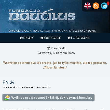
DZIAŁY
KATEGORIE
LOGOWANIE
Dziś jest:
Czwartek, 6 sierpnia 2026
Wszystko powinno być tak proste, jak to tylko możliwe, ale nie prostsze.
/Albert Einstein/
FN 24
WIADOMOŚCI OD NASZYCH CZYTELNIKÓW
Wyślij do nas wiadomość - kliknij, aby rozwinąć formularz