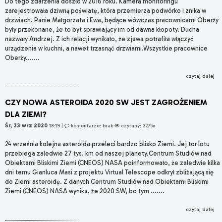
Do tego zdarzenia doszło w 2016 roku. Kamera monitoringu
zarejestrowała dziwną poświatę, która przemierza podwórko i znika w
drzwiach. Panie Małgorzata i Ewa, będące wówczas pracownicami Oberży
były przekonane, że to byt sprawiający im od dawna kłopoty. Ducha
nazwały Andrzej. Z ich relacji wynikało, że zjawa potrafiła włączyć
urządzenia w kuchni, a nawet trzasnąć drzwiami.Wszystkie pracownice
Oberży.......
czytaj dalej
CZY NOWA ASTEROIDA 2020 SW JEST ZAGROŻENIEM
DLA ZIEMI?
Śr, 23 wrz 2020
18:19
|
komentarze: brak
czytany: 3275x
24 września kolejna asteroida przeleci bardzo blisko Ziemi. Jej tor lotu
przebiega zaledwie 27 tys. km od naszej planety.Centrum Studiów nad
Obiektami Bliskimi Ziemi (CNEOS) NASA poinformowało, że zaledwie kilka
dni temu Gianluca Masi z projektu Virtual Telescope odkrył zbliżającą się
do Ziemi asteroidę. Z danych Centrum Studiów nad Obiektami Bliskimi
Ziemi (CNEOS) NASA wynika, że 2020 SW, bo tym .......
czytaj dalej