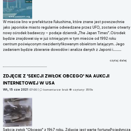
W mieście Iino w prefekturze Fukushima, które znane jest powszechnie
jako japońskie miasto regularnie odwiedzane przez UFO, zostanie otwarty
nowy ośrodek badawczy – podaje dziennik „The Japan Times”.Ośrodek
będzie znajdował się w już istniejącym w tym mieście od 1992 roku
centrum poświęconym niezidentyfikowanym obiektom latającym. Jego
zadaniem będzie zbieranie dowodów i analiza danych z Japonii i.......
czytaj dalej
ZDJĘCIE Z 'SEKCJI ZWŁOK OBCEGO' NA AUKCJI
INTERNETOWEJ W USA
Wt, 15 cze 2021
07:00
|
komentarze: brak
czytany: 3519x
Sekcja zwłok "Obcego" z 1947 roku. Zdjęcie jest warte fortunęPojedyncza