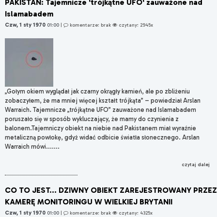
PAKISTAN: Tajemnicze 'trójkątne UFO' zauważone nad
Islamabadem
Czw, 1 sty 1970
01:00
|
komentarze: brak
czytany: 2945x
„Gołym okiem wyglądał jak czarny okrągły kamień, ale po zbliżeniu
zobaczyłem, że ma mniej więcej kształt trójkąta” – powiedział Arslan
Warraich. Tajemnicze „trójkątne UFO” zauważone nad Islamabadem
poruszało się w sposób wykluczający, że mamy do czynienia z
balonem.Tajemniczy obiekt na niebie nad Pakistanem miał wyraźnie
metaliczną powłokę, gdyż widać odbicie światła słonecznego. Arslan
Warraich mówi.......
czytaj dalej
CO TO JEST... DZIWNY OBIEKT ZAREJESTROWANY PRZEZ
KAMERĘ MONITORINGU W WIELKIEJ BRYTANII
Czw, 1 sty 1970
01:00
|
komentarze: brak
czytany: 4325x