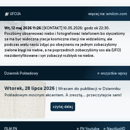
UFO24
więcej na:
emilcin.com
Wt, 12 maj 2026 11:26
| [KONTAKT] 10.05.2026: godz ok 22:30.
Poszliśmy obserwować niebo i fotografować telefonem bo słyszeliśmy
za ma być widoczna stacja kosmiczna stacji nie widzieliśmy, ale
podczas wielu nastu zdjęć po obejrzeniu na jednym zobaczyliśmy
zielone kręgi na niebie, a na poprzednich zobaczyliśmy sos ala (UFO)
niezidentyfikowane i syn zobaczył rozbłysk na niebie.
Dziennik Pokładowy
wszystkie wpisy
Wtorek, 28 lipca 2026
| Wracam do publikacji w Dzienniku
Pokładowym mocnym akcentem. A zresztą... przeczytajcie sami!
czytaj dalej
FILM FN
FN Youtube
NautilusHD