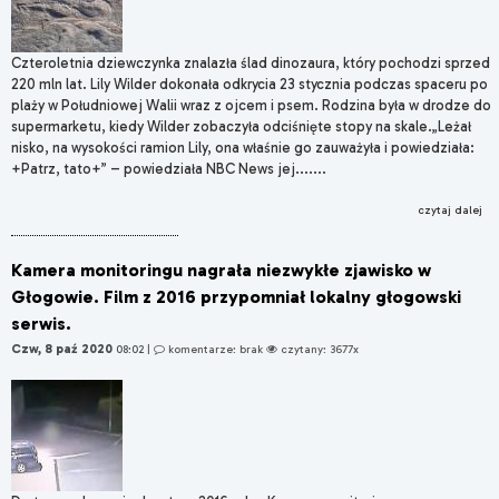
Czteroletnia dziewczynka znalazła ślad dinozaura, który pochodzi sprzed
220 mln lat. Lily Wilder dokonała odkrycia 23 stycznia podczas spaceru po
plaży w Południowej Walii wraz z ojcem i psem. Rodzina była w drodze do
supermarketu, kiedy Wilder zobaczyła odciśnięte stopy na skale.„Leżał
nisko, na wysokości ramion Lily, ona właśnie go zauważyła i powiedziała:
+Patrz, tato+” – powiedziała NBC News jej.......
czytaj dalej
Kamera monitoringu nagrała niezwykłe zjawisko w
Głogowie. Film z 2016 przypomniał lokalny głogowski
serwis.
Czw, 8 paź 2020
08:02
|
komentarze: brak
czytany: 3677x