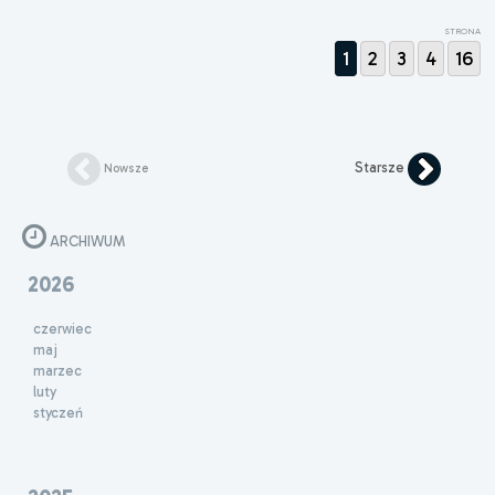
STRONA
1
2
3
4
16
Starsze
Nowsze
ARCHIWUM
2026
czerwiec
maj
marzec
luty
styczeń