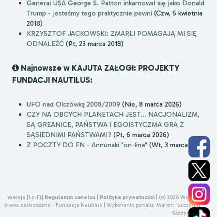
Generał USA George S. Patton inkarnował się jako Donald
Trump - jesteśmy tego praktycznie pewni
(Czw, 5 kwietnia
2018)
KRZYSZTOF JACKOWSKI: ZMARLI POMAGAJĄ MI SIĘ
ODNALEŹĆ
(Pt, 23 marca 2018)
Najnowsze w KAJUTA ZAŁOGI: PROJEKTY
FUNDACJI NAUTILUS:
UFO nad Olszówką 2008/2009
(Nie, 8 marca 2026)
CZY NA OBCYCH PLANETACH JEST... NACJONALIZM,
SĄ GREANICE, PAŃSTWA I EGOISTYCZMA GRA Z
SĄSIEDNIMI PAŃSTWAMI?
(Pt, 6 marca 2026)
Z POCZTY DO FN - Annunaki "on-line"
(Wt, 3 marca 2026)
Wersja [Lo-Fi]
Regulamin serwisu
|
Polityka prywatności
|
(c) 2026 Wszelkie
prawa zastrzeżone - Fundacja Nautilus |
Wykonanie portalu:
Marcin "szczygliś"
Szczygliński