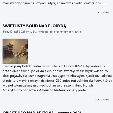
mieszkańcy północnej części Gdyni, Kosakowa i okolic, oraz rejonu.......
czytaj dalej
ŚWIETLISTY BOLID NAD FLORYDĄ
Sob, 17 kwi 2021
07:42
|
komentarze: brak
czytany: 2644x
Bardzo jasny bolid przeleciał nad stanem Floryda (USA) i był widoczny
przez kilka sekund, po czym eksplodował tworząc wielki błysk światła. W
sieci pojawiły się liczne nagrania ukazujące to niezwykłe zjawisko. Lokalna
stacja telewizyjna otrzymała niemal 230 zgłoszeń od mieszkańców, którzy
widzieli płonącą kulę nad wschodnim wybrzeżem stanu Floryda.
Amerykańscy badacze z American Meteor Society podali.......
czytaj dalej
OBIEKT UFO NAD ARIZONĄ - marzec 2021