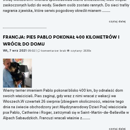
zaskoczonych ludzi do wody. Siedem osób zostało rannych. Do sieci trafiły
nagrania zjawiska, które serwis pogodowy określił mianem .......
czytaj dalej
FRANCJA: PIES PABLO POKONAŁ 400 KILOMETRÓW I
WRÓCIŁ DO DOMU
Wt, 7 wrz 2021
05:02
|
komentarze: brak
czytany: 2630x
Wierny terrier imieniem Pablo pokonał blisko 400 km, by odnaleźć dom
swoich właścicieli. Pies zaginął, gdy wraz z nimi wracał z wakacji we
Włoszech.W czwartek 26 sierpnia (zbiegiem okoliczności, właśnie tego
dnia na świecie obchodzony jest Międzynarodowy Dzień Psa) właściciele
psa Pablo, Catherine i Roger, zatrzymali się w Saint-Martin-de-Belleville w
Alpach Sabaudzkich. Francuzi wracali właśnie z.......
czytaj dalej