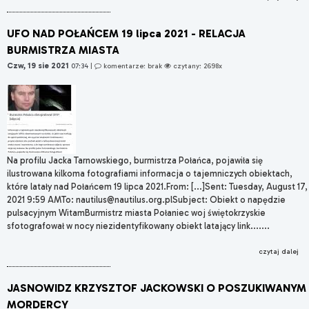
UFO NAD POŁAŃCEM 19 lipca 2021 - RELACJA
BURMISTRZA MIASTA
Czw, 19 sie 2021
07:34
|
komentarze: brak
czytany: 2698x
Na profilu Jacka Tarnowskiego, burmistrza Połańca, pojawiła się
ilustrowana kilkoma fotografiami informacja o tajemniczych obiektach,
które latały nad Połańcem 19 lipca 2021.From: [...]Sent: Tuesday, August 17,
2021 9:59 AMTo: nautilus@nautilus.org.plSubject: Obiekt o napędzie
pulsacyjnym WitamBurmistrz miasta Połaniec woj świętokrzyskie
sfotografował w nocy niezidentyfikowany obiekt latający link.......
czytaj dalej
JASNOWIDZ KRZYSZTOF JACKOWSKI O POSZUKIWANYM
MORDERCY