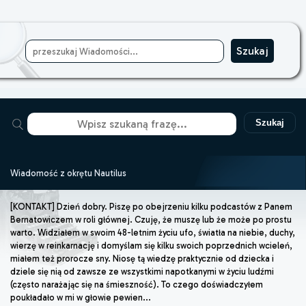
Szukaj
Wiadomość z okrętu Nautilus
[KONTAKT] Dzień dobry. Piszę po obejrzeniu kilku podcastów z Panem
Bernatowiczem w roli głównej. Czuję, że muszę lub że może po prostu
warto. Widziałem w swoim 48-letnim życiu ufo, światła na niebie, duchy,
wierzę w reinkarnację i domyślam się kilku swoich poprzednich wcieleń,
miałem też prorocze sny. Niosę tą wiedzę praktycznie od dziecka i
dziele się nią od zawsze ze wszystkimi napotkanymi w życiu ludźmi
(często narażając się na śmieszność). To czego doświadczyłem
poukładało w mi w głowie pewien...