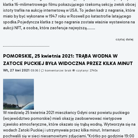
klatka 16-milimetrowego filmu pokazującego rzekomą sekcję zwłok obcej
istoty trafiła na aukcję internetową w USA. To jeden kadr z nagrania, które
miało by być wykonane w 1947 roku w Roswell po katastrofie latającego
spodka.Pojedyncza klatka z tego nagrania została właśnie wystawiona na
aukcji NFT, a osoba, która zaoferuje najwyższą.......
czytaj dalej
POMORSKIE, 25 kwietnia 2021: TRĄBA WODNA W
ZATOCE PUCKIEJ BYŁA WIDOCZNA PRZEZ KILKA MINUT
Wt, 27 kwi 2021
03:36
|
komentarze: brak
czytany: 2740x
W niedzielę 25 kwietnia 2021 mieszkańcy Gdyni oraz powiatu puckiego
(województwo pomorskie) mieli okazję zaobserwować nietypowe
zjawisko atmosferyczne, które okazało się trąbą wodną. Wytworzyła się na
wodach Zatoki Puckiej i utrzymywała przez kilka minut. Internauci
pochwalili się w sieci niesamowitymi zdjęciami."Krótko po godzinie 19:00