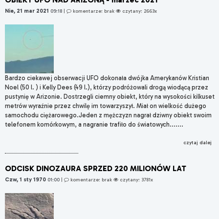
Nie, 21 mar 2021
09:18
|
komentarze: brak
czytany: 2663x
Bardzo ciekawej obserwacji UFO dokonała dwójka Amerykanów Kristian
Noel (50 l. ) i Kelly Dees (49 l.), którzy podróżowali drogą wiodącą przez
pustynię w Arizonie. Dostrzegli ciemny obiekt, który na wysokości kilkuset
metrów wyraźnie przez chwilę im towarzyszył. Miał on wielkość dużego
samochodu ciężarowego.Jeden z mężczyzn nagrał dziwny obiekt swoim
telefonem komórkowym, a nagranie trafiło do światowych.......
czytaj dalej
ODCISK DINOZAURA SPRZED 220 MILIONÓW LAT
Czw, 1 sty 1970
01:00
|
komentarze: brak
czytany: 3781x