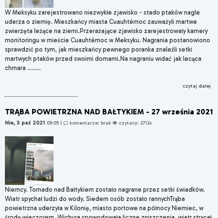
W Meksyku zarejestrowano niezwykłe zjawisko - stado ptaków nagle
uderza o ziemię. Mieszkańcy miasta Cuauhtémoc zauważyli martwe
zwierzęta leżące na ziemi.Przerażające zjawisko zarejestrowały kamery
monitoringu w mieście Cuauhtémoc w Meksyku. Nagrania postanowiono
sprawdzić po tym, jak mieszkańcy pewnego poranka znaleźli setki
martwych ptaków przed swoimi domami.Na nagraniu widać jak lecąca
chmara .......
czytaj dalej
TRĄBA POWIETRZNA NAD BAŁTYKIEM - 27 września 2021
Nie, 3 paź 2021
05:05
|
komentarze: brak
czytany: 2712x
Niemcy. Tornado nad Bałtykiem zostało nagrane przez setki świadków.
Wiatr spychał ludzi do wody. Siedem osób zostało rannychTrąba
powietrzna uderzyła w Kilonię, miasto portowe na północy Niemiec, w
środę wieczorem. Wichura spowodowała liczne zniszczenia, wiatr strącał