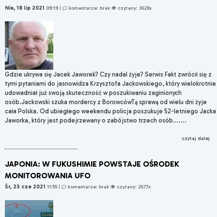
Nie, 18 lip 2021
09:19
|
komentarze: brak
czytany: 3628x
Gdzie ukrywa się Jacek Jaworek? Czy nadal żyje? Serwis Fakt zwrócił się z
tymi pytaniami do jasnowidza Krzysztofa Jackowskiego, który wielokrotnie
udowadniał już swoją skuteczność w poszukiwaniu zaginionych
osób.Jackowski szuka mordercy z BorowcówTą sprawą od wielu dni żyje
cała Polska. Od ubiegłego weekendu policja poszukuje 52-letniego Jacka
Jaworka, który jest podejrzewany o zabójstwo trzech osób.......
czytaj dalej
JAPONIA: W FUKUSHIMIE POWSTAJE OŚRODEK
MONITOROWANIA UFO
Śr, 23 cze 2021
11:55
|
komentarze: brak
czytany: 2677x