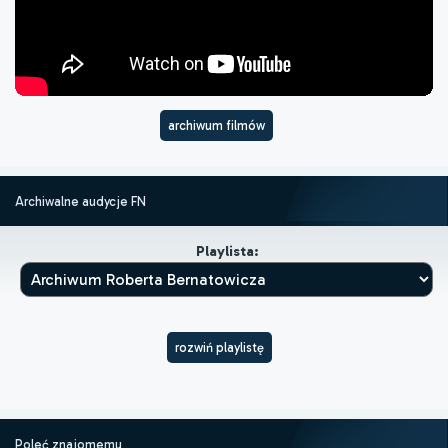
archiwum filmów
Archiwalne audycje FN
Playlista:
rozwiń playlistę
Poleć znajomemu