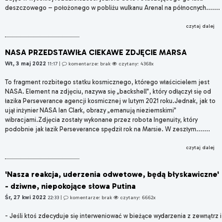
deszczowego – położonego w pobliżu wulkanu Arenal na północnych.......
czytaj dalej
NASA PRZEDSTAWIŁA CIEKAWE ZDJĘCIE MARSA
Wt, 3 maj 2022
11:17
|
komentarze: brak
czytany: 4368x
To fragment rozbitego statku kosmicznego, którego właścicielem jest
NASA. Element na zdjęciu, nazywa się „backshell”, który odłączył się od
łazika Perseverance agencji kosmicznej w lutym 2021 roku.Jednak, jak to
ujął inżynier NASA Ian Clark, obrazy „emanują nieziemskimi”
wibracjami.Zdjęcia zostały wykonane przez robota Ingenuity, który
podobnie jak łazik Perseverance spędził rok na Marsie. W zeszłym.......
czytaj dalej
'Nasza reakcja, uderzenia odwetowe, będą błyskawiczne'
- dziwne, niepokojące słowa Putina
Śr, 27 kwi 2022
22:33
|
komentarze: brak
czytany: 6662x
- Jeśli ktoś zdecyduje się interweniować w bieżące wydarzenia z zewnątrz i