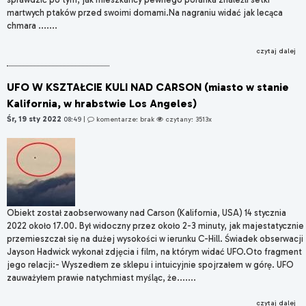
martwych ptaków przed swoimi domami.Na nagraniu widać jak lecąca
chmara .......
czytaj dalej
UFO W KSZTAŁCIE KULI NAD CARSON (miasto w stanie
Kalifornia, w hrabstwie Los Angeles)
Śr, 19 sty 2022
08:49
|
komentarze: brak
czytany: 3513x
Obiekt został zaobserwowany nad Carson (Kalifornia, USA) 14 stycznia
2022 około 17.00. Był widoczny przez około 2-3 minuty, jak majestatycznie
przemieszczał się na dużej wysokości w ierunku C-Hill. Świadek obserwacji
Jayson Hadwick wykonał zdjęcia i film, na którym widać UFO.Oto fragment
jego relacji:- Wyszedłem ze sklepu i intuicyjnie spojrzałem w górę. UFO
zauważyłem prawie natychmiast myśląc, że.......
czytaj dalej