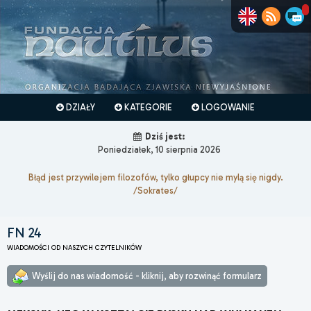
DZIAŁY
KATEGORIE
LOGOWANIE
Dziś jest:
Poniedziałek, 10 sierpnia 2026
Błąd jest przywilejem filozofów, tylko głupcy nie mylą się nigdy.
/Sokrates/
FN 24
WIADOMOŚCI OD NASZYCH CZYTELNIKÓW
Wyślij do nas wiadomość - kliknij, aby rozwinąć formularz