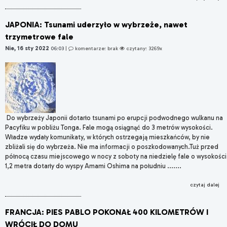
JAPONIA: Tsunami uderzyło w wybrzeże, nawet
trzymetrowe fale
Nie, 16 sty 2022
06:03
|
komentarze: brak
czytany: 3269x
Do wybrzeży Japonii dotarło tsunami po erupcji podwodnego wulkanu na
Pacyfiku w pobliżu Tonga. Fale mogą osiągnąć do 3 metrów wysokości.
Władze wydały komunikaty, w których ostrzegają mieszkańców, by nie
zbliżali się do wybrzeża. Nie ma informacji o poszkodowanych.Tuż przed
północą czasu miejscowego w nocy z soboty na niedzielę fale o wysokości
1,2 metra dotarły do wyspy Amami Oshima na południu .......
czytaj dalej
FRANCJA: PIES PABLO POKONAŁ 400 KILOMETRÓW I
WRÓCIŁ DO DOMU