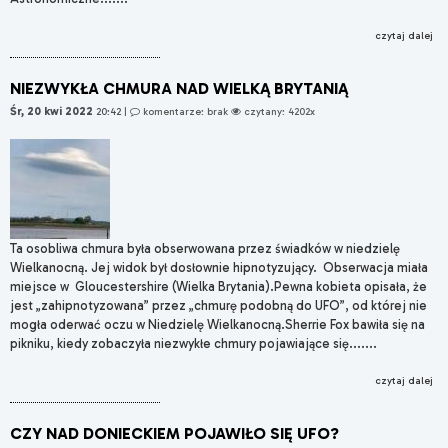
czytaj dalej
NIEZWYKŁA CHMURA NAD WIELKĄ BRYTANIĄ
Śr, 20 kwi 2022
20:42
|
komentarze: brak
czytany: 4202x
Ta osobliwa chmura była obserwowana przez świadków w niedzielę
Wielkanocną. Jej widok był dosłownie hipnotyzujący. Obserwacja miała
miejsce w Gloucestershire (Wielka Brytania).Pewna kobieta opisała, że ​​
jest „zahipnotyzowana” przez „chmurę podobną do UFO”, od której nie
mogła oderwać oczu w Niedzielę Wielkanocną.Sherrie Fox bawiła się na
pikniku, kiedy zobaczyła niezwykłe chmury pojawiające się.......
czytaj dalej
CZY NAD DONIECKIEM POJAWIŁO SIĘ UFO?