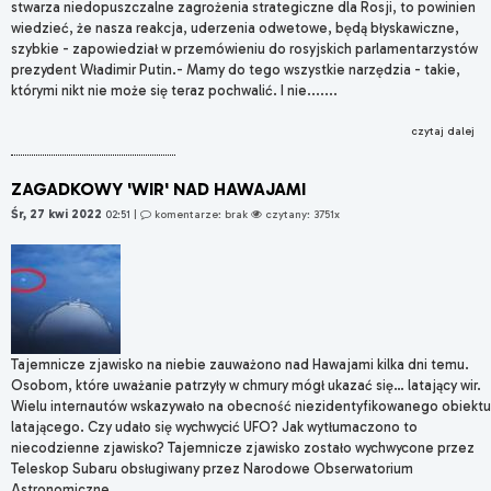
stwarza niedopuszczalne zagrożenia strategiczne dla Rosji, to powinien
wiedzieć, że nasza reakcja, uderzenia odwetowe, będą błyskawiczne,
szybkie - zapowiedział w przemówieniu do rosyjskich parlamentarzystów
prezydent Władimir Putin.- Mamy do tego wszystkie narzędzia - takie,
którymi nikt nie może się teraz pochwalić. I nie.......
czytaj dalej
ZAGADKOWY 'WIR' NAD HAWAJAMI
Śr, 27 kwi 2022
02:51
|
komentarze: brak
czytany: 3751x
Tajemnicze zjawisko na niebie zauważono nad Hawajami kilka dni temu.
Osobom, które uważanie patrzyły w chmury mógł ukazać się… latający wir.
Wielu internautów wskazywało na obecność niezidentyfikowanego obiektu
latającego. Czy udało się wychwycić UFO? Jak wytłumaczono to
niecodzienne zjawisko? Tajemnicze zjawisko zostało wychwycone przez
Teleskop Subaru obsługiwany przez Narodowe Obserwatorium
Astronomiczne.......