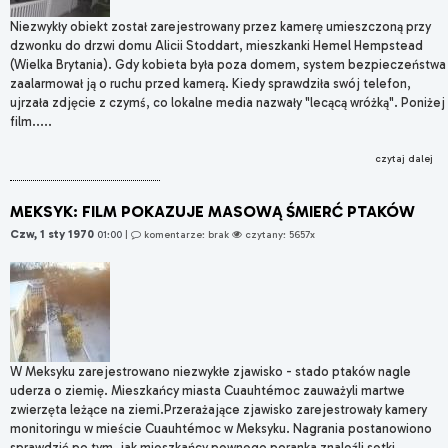
Niezwykły obiekt został zarejestrowany przez kamerę umieszczoną przy
dzwonku do drzwi domu Alicii Stoddart, mieszkanki Hemel Hempstead
(Wielka Brytania). Gdy kobieta była poza domem, system bezpieczeństwa
zaalarmował ją o ruchu przed kamerą. Kiedy sprawdziła swój telefon,
ujrzała zdjęcie z czymś, co lokalne media nazwały "lecącą wróżką". Poniżej
film.....
czytaj dalej
MEKSYK: FILM POKAZUJE MASOWĄ ŚMIERĆ PTAKÓW
Czw, 1 sty 1970
01:00
|
komentarze: brak
czytany: 5657x
W Meksyku zarejestrowano niezwykłe zjawisko - stado ptaków nagle
uderza o ziemię. Mieszkańcy miasta Cuauhtémoc zauważyli martwe
zwierzęta leżące na ziemi.Przerażające zjawisko zarejestrowały kamery
monitoringu w mieście Cuauhtémoc w Meksyku. Nagrania postanowiono
sprawdzić po tym, jak mieszkańcy pewnego poranka znaleźli setki