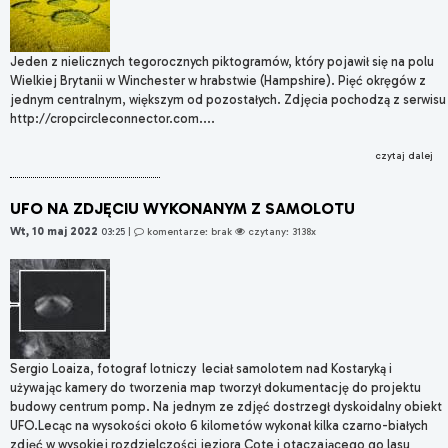
Jeden z nielicznych tegorocznych piktogramów, który pojawił się na polu
Wielkiej Brytanii w Winchester w hrabstwie (Hampshire). Pięć okręgów z
jednym centralnym, większym od pozostałych. Zdjęcia pochodzą z serwisu
http://cropcircleconnector.com....
czytaj dalej
UFO NA ZDJĘCIU WYKONANYM Z SAMOLOTU
Wt, 10 maj 2022
03:25
|
komentarze: brak
czytany: 3138x
Sergio Loaiza, fotograf lotniczy leciał samolotem nad Kostaryką i
używając kamery do tworzenia map tworzył dokumentację do projektu
budowy centrum pomp. Na jednym ze zdjęć dostrzegł dyskoidalny obiekt
UFO.Lecąc na wysokości około 6 kilometów wykonał kilka czarno-białych
zdjęć w wysokiej rozdzielczości jeziora Cote i otaczającego go lasu