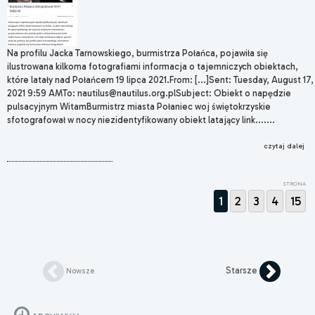
Na profilu Jacka Tarnowskiego, burmistrza Połańca, pojawiła się
ilustrowana kilkoma fotografiami informacja o tajemniczych obiektach,
które latały nad Połańcem 19 lipca 2021.From: [...]Sent: Tuesday, August 17,
2021 9:59 AMTo: nautilus@nautilus.org.plSubject: Obiekt o napędzie
pulsacyjnym WitamBurmistrz miasta Połaniec woj świętokrzyskie
sfotografował w nocy niezidentyfikowany obiekt latający link.......
czytaj dalej
STRONA
1
2
3
4
15
Starsze
Nowsze