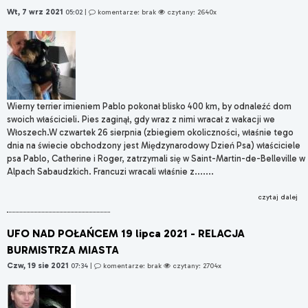
Wt, 7 wrz 2021
05:02
|
komentarze: brak
czytany: 2640x
Wierny terrier imieniem Pablo pokonał blisko 400 km, by odnaleźć dom
swoich właścicieli. Pies zaginął, gdy wraz z nimi wracał z wakacji we
Włoszech.W czwartek 26 sierpnia (zbiegiem okoliczności, właśnie tego
dnia na świecie obchodzony jest Międzynarodowy Dzień Psa) właściciele
psa Pablo, Catherine i Roger, zatrzymali się w Saint-Martin-de-Belleville w
Alpach Sabaudzkich. Francuzi wracali właśnie z.......
czytaj dalej
UFO NAD POŁAŃCEM 19 lipca 2021 - RELACJA
BURMISTRZA MIASTA
Czw, 19 sie 2021
07:34
|
komentarze: brak
czytany: 2704x