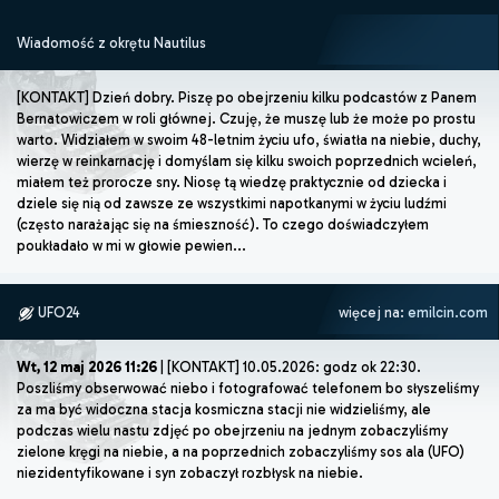
Wiadomość z okrętu Nautilus
[KONTAKT] Dzień dobry. Piszę po obejrzeniu kilku podcastów z Panem
Bernatowiczem w roli głównej. Czuję, że muszę lub że może po prostu
warto. Widziałem w swoim 48-letnim życiu ufo, światła na niebie, duchy,
wierzę w reinkarnację i domyślam się kilku swoich poprzednich wcieleń,
miałem też prorocze sny. Niosę tą wiedzę praktycznie od dziecka i
dziele się nią od zawsze ze wszystkimi napotkanymi w życiu ludźmi
(często narażając się na śmieszność). To czego doświadczyłem
poukładało w mi w głowie pewien...
UFO24
więcej na:
emilcin.com
Wt, 12 maj 2026 11:26
| [KONTAKT] 10.05.2026: godz ok 22:30.
Poszliśmy obserwować niebo i fotografować telefonem bo słyszeliśmy
za ma być widoczna stacja kosmiczna stacji nie widzieliśmy, ale
podczas wielu nastu zdjęć po obejrzeniu na jednym zobaczyliśmy
zielone kręgi na niebie, a na poprzednich zobaczyliśmy sos ala (UFO)
niezidentyfikowane i syn zobaczył rozbłysk na niebie.