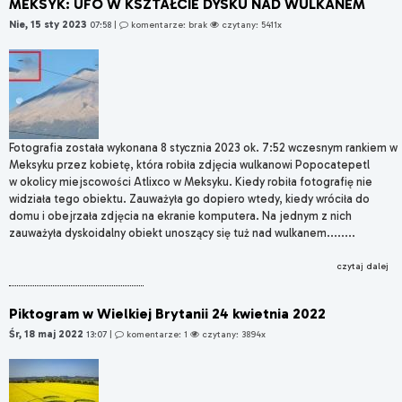
MEKSYK: UFO W KSZTAŁCIE DYSKU NAD WULKANEM
Nie, 15 sty 2023
07:58
|
komentarze: brak
czytany: 5411x
Fotografia została wykonana 8 stycznia 2023 ok. 7:52 wczesnym rankiem w
Meksyku przez kobietę, która robiła zdjęcia wulkanowi Popocatepetl
w okolicy miejscowości Atlixco w Meksyku. Kiedy robiła fotografię nie
widziała tego obiektu. Zauważyła go dopiero wtedy, kiedy wróciła do
domu i obejrzała zdjęcia na ekranie komputera. Na jednym z nich
zauważyła dyskoidalny obiekt unoszący się tuż nad wulkanem........
czytaj dalej
Piktogram w Wielkiej Brytanii 24 kwietnia 2022
Śr, 18 maj 2022
13:07
|
komentarze: 1
czytany: 3894x