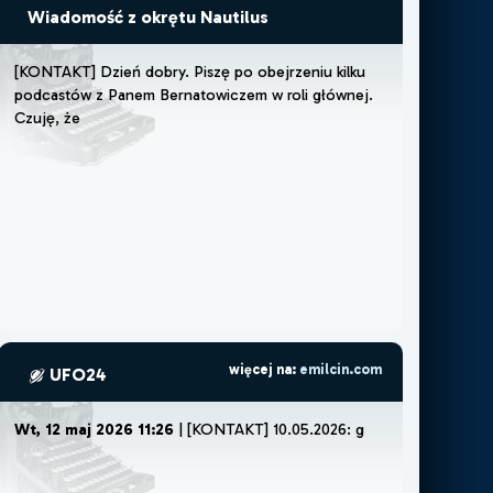
Wiadomość z okrętu Nautilus
[
K
O
N
T
A
K
T
]
D
z
i
e
ń
d
o
b
r
y
.
P
i
s
z
ę
p
o
o
b
e
j
r
z
e
n
i
u
k
i
l
k
u
p
o
d
c
a
s
t
ó
w
z
P
a
n
e
m
B
e
r
n
a
t
o
w
i
c
z
e
m
w
r
o
l
i
g
ł
ó
w
n
e
j
.
C
z
u
j
ę
,
ż
e
m
u
s
z
ę
l
u
b
ż
e
m
o
ż
e
p
więcej na:
emilcin.com
UFO24
Wt, 12 maj 2026 11:26
| [KONTAKT] 10.05.2026:
godz ok 22:30.