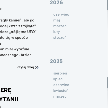
2026
x
czerwiec
maj
ągły kamień, ale po
marzec
cej kształt trójkąta”
luty
nicze „trójkątne UFO”
styczeń
ło się w sposób
z
em miał wyraźnie
łonecznego. Arslan
2025
czytaj dalej
sierpień
lipiec
czerwiec
ERĘ
kwiecień
marzec
YTANII
x