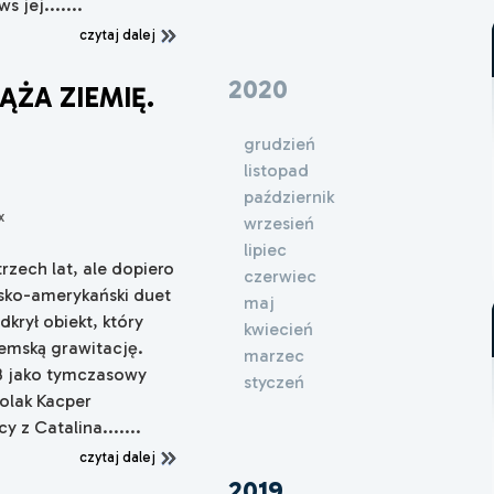
 jej.......
czytaj dalej
2020
ĄŻA ZIEMIĘ.
O
grudzień
listopad
październik
x
wrzesień
lipiec
trzech lat, ale dopiero
czerwiec
sko-amerykański duet
maj
krył obiekt, który
kwiecień
iemską grawitację.
marzec
D3 jako tymczasowy
styczeń
Polak Kacper
z Catalina.......
czytaj dalej
2019