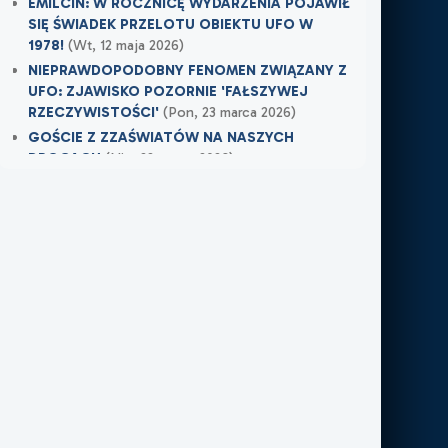
EMILCIN: W ROCZNICĘ WYDARZENIA POJAWIŁ
SIĘ ŚWIADEK PRZELOTU OBIEKTU UFO W
1978!
(Wt, 12 maja 2026)
NIEPRAWDOPODOBNY FENOMEN ZWIĄZANY Z
UFO: ZJAWISKO POZORNIE 'FAŁSZYWEJ
RZECZYWISTOŚCI'
(Pon, 23 marca 2026)
GOŚCIE Z ZZAŚWIATÓW NA NASZYCH
DROGACH
(Nie, 22 marca 2026)
Najnowsze w XXI Piętro:
OSTRZEŻENIE PRZYSZŁO W OSTATNIEJ
CHWILI
(
Dziś
)
TAMTEGO LATA COŚ ZAWISŁO NAD POLEM
(Nie, 31 maja 2026)
PO ŚMIERCI WRÓCIŁ DO MIEJSCA, W KTÓRYM
PRACOWAŁ
(Nie, 31 maja 2026)
Najnowsze w FN24:
Tajemnicza kula nad Kolumbią. Sieć obiegło