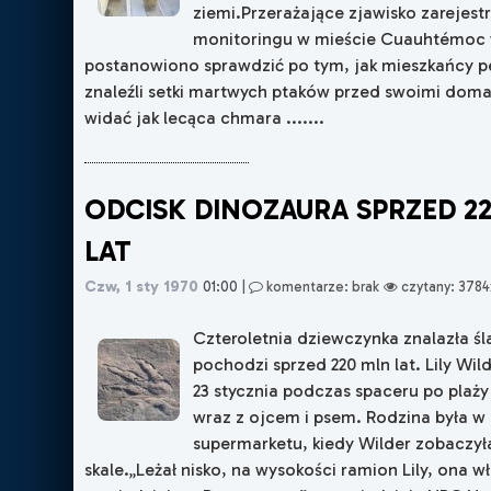
ziemi.Przerażające zjawisko zarejes
monitoringu w mieście Cuauhtémoc 
postanowiono sprawdzić po tym, jak mieszkańcy 
znaleźli setki martwych ptaków przed swoimi dom
widać jak lecąca chmara .......
ODCISK DINOZAURA SPRZED 2
LAT
Czw, 1 sty 1970
01:00
|
komentarze: brak
czytany: 3784
Czteroletnia dziewczynka znalazła śl
pochodzi sprzed 220 mln lat. Lily Wil
23 stycznia podczas spaceru po plaży
wraz z ojcem i psem. Rodzina była w
supermarketu, kiedy Wilder zobaczył
skale.„Leżał nisko, na wysokości ramion Lily, ona w