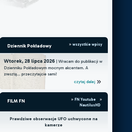
wszystkie wpisy
Dziennik Pokładowy
Wtorek, 28 lipca 2026
| Wracam do publikacji w
Dzienniku Pokładowym mocnym akcentem. A
zresztą... przeczytajcie sami!
czytaj dalej
FN Youtube
FILM FN
NautilusHD
Prawdziwe obserwacje UFO uchwycone na
kamerze