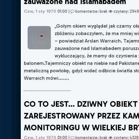
zauważone nad Islamabadem
Czw, 1 sty 1970
01:00
|
komentarze: brak
czytany: 2949
„Gołym okiem wyglądał jak czarny okr
zbliżeniu zobaczyłem, że ma mniej wię
– powiedział Arslan Warraich. Tajem
zauważone nad Islamabadem porusza
wykluczający, że mamy do czynienia 
balonem.Tajemniczy obiekt na niebie nad Pakistan
metaliczną powłokę, gdyż widać odbicie światła s
Warraich mówi.......
CO TO JEST... DZIWNY OBIEKT
ZAREJESTROWANY PRZEZ KAM
MONITORINGU W WIELKIEJ BR
Czw, 1 sty 1970
01:00
|
komentarze: brak
czytany: 4328