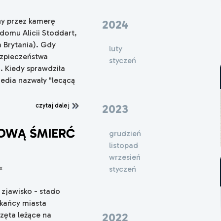
ny przez kamerę
2024
domu Alicii Stoddart,
 Brytania). Gdy
luty
ezpieczeństwa
styczeń
. Kiedy sprawdziła
media nazwały "lecącą
czytaj dalej
2023
SOWĄ ŚMIERĆ
grudzień
listopad
wrzesień
x
styczeń
zjawisko - stado
zkańcy miasta
zęta leżące na
2022