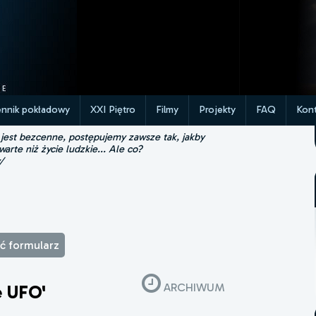
ennik pokładowy
XXI Piętro
Filmy
Projekty
FAQ
Kont
 jest bezcenne, postępujemy zawsze tak, jakby
 warte niż życie ludzkie... Ale co?
/
ąć formularz
ARCHIWUM
e UFO'