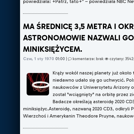
powiedziała: +Patrz, tato+” – powiedziała NBC News
MA ŚREDNICĘ 3,5 METRA I OKR
ASTRONOMOWIE NAZWALI G
MINIKSIĘŻYCEM.
Czw, 1 sty 1970
01:00
|
komentarze: brak
czytany: 3542
Krąży wokół naszej planety już około 
niedawno udało się go uchwycić. Pol
naukowców z Uniwersytetu Arizony od
został "wciągnięty" na orbitę przez z
Badacze określają asteroidę 2020 C
miniksiężyc.Asteroidę, nazwaną 2020 CD3, odkryli 
Wierzchoś i Amerykanin Theodore Pruyne, naukowcy 