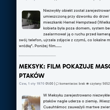
Niezwykły obiekt został zarejestrowa
umieszczoną przy dzwonku do drzwi 
mieszkanki Hemel Hempstead (Wielka
kobieta była poza domem, system b
zaalarmował ją o ruchu przed kamerą
swój telefon, ujrzała zdjęcie z czymś, co lokalne 
wróżką". Poniżej film.....
MEKSYK: FILM POKAZUJE MA
PTAKÓW
Czw, 1 sty 1970
01:00
|
komentarze: brak
czytany: 5652
W Meksyku zarejestrowano niezwykłe 
ptaków nagle uderza o ziemię. Mies
Cuauhtémoc zauważyli martwe zwier