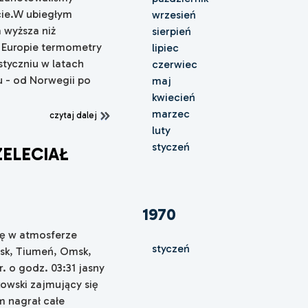
cie.W ubiegłym
wrzesień
 wyższa niż
sierpień
W Europie termometry
lipiec
styczniu w latach
czerwiec
u - od Norwegii po
maj
kwiecień
marzec
czytaj dalej
luty
styczeń
ZELECIAŁ
x
1970
ię w atmosferze
styczeń
wsk, Tiumeń, Omsk,
. o godz. 03:31 jasny
nkowski zajmujący się
m nagrał całe