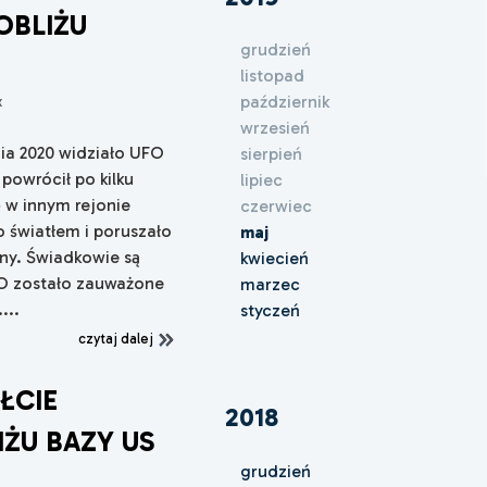
OBLIŻU
grudzień
listopad
październik
x
wrzesień
nia 2020 widziało UFO
sierpień
powrócił po kilku
lipiec
ę w innym rejonie
czerwiec
 światłem i poruszało
maj
ony. Świadkowie są
kwiecień
FO zostało zauważone
marzec
...
styczeń
czytaj dalej
ŁCIE
2018
ŻU BAZY US
grudzień