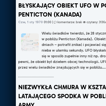
BŁYSKAJĄCY OBIEKT UFO W P
PENTICTON (KANADA)
Czw, 1 sty 1970
01:00
|
komentarze: brak
czytany: 3136
Wielu świadków twierdzi, że 28 stycz
w pobliżu Penticton (Kanada). Obiekt 
dniach – potrafił znikać i pojawiać si
nieba w ułamku sekundy. UFO błyskało
się w sposób zupełnie inny niż np. dr
pewni, że obiekt był dziełem obcej technologii. U
przez wielu świadków znajdujących się w pobliżu....
NIEZWYKŁA CHMURA W KSZTA
LATAJĄCEGO SPODKA W POBLI
ARMY