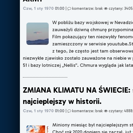
Czw, 1 sty 1970
01:00
|
komentarze: brak
czytany: 3405
W pobliżu bazy wojskowej w Nevadzi
zauważyli dziwną chmurę przypomina
Film pokazujący ten niezwykły fenom
zamieszczony w serwisie youutube.S
z tego, że często jest tam obserwo
niezwykłe zjawisko zostało zauważone na niebie w p
51 i bazy lotniczej „Nellis”. Chmura wygląda jak lata
ZMIANA KLIMATU NA ŚWIECIE: 
najcieplejszy w historii.
Czw, 1 sty 1970
01:00
|
komentarze: brak
czytany: 4888
Miniony miesiąc był najcieplejszym st
Choć rok 2020 dopiero się zaczął, ju