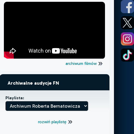
archiwum filmów
Archiwalne audycje FN
Playlista:
rozwiń playlistę