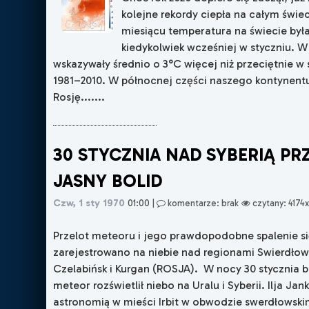
kolejne rekordy ciepła na całym świe
miesiącu temperatura na świecie była
kiedykolwiek wcześniej w styczniu. 
wskazywały średnio o 3°C więcej niż przeciętnie w 
1981–2010. W północnej części naszego kontynent
Rosję.......
30 STYCZNIA NAD SYBERIĄ PR
JASNY BOLID
Czw, 1 sty 1970
01:00
|
komentarze: brak
czytany: 4174
Przelot meteoru i jego prawdopodobne spalenie s
zarejestrowano na niebie nad regionami Swierdło
Czelabińsk i Kurgan (ROSJA). W nocy 30 stycznia br
meteor rozświetlił niebo na Uralu i Syberii. Ilja Ja
astronomią w mieści Irbit w obwodzie swerdłowski