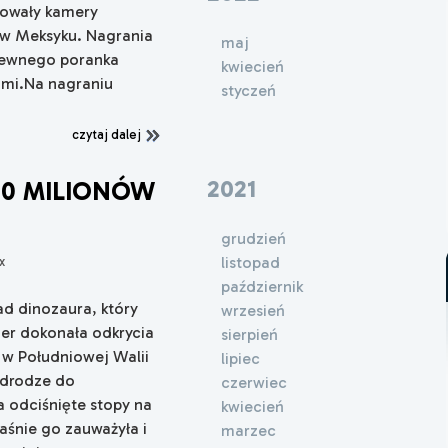
trowały kamery
w Meksyku. Nagrania
maj
pewnego poranka
kwiecień
ami.Na nagraniu
styczeń
czytaj dalej
2021
20 MILIONÓW
grudzień
listopad
x
październik
ad dinozaura, który
wrzesień
der dokonała odkrycia
sierpień
 w Południowej Walii
lipiec
 drodze do
czerwiec
a odciśnięte stopy na
kwiecień
łaśnie go zauważyła i
marzec