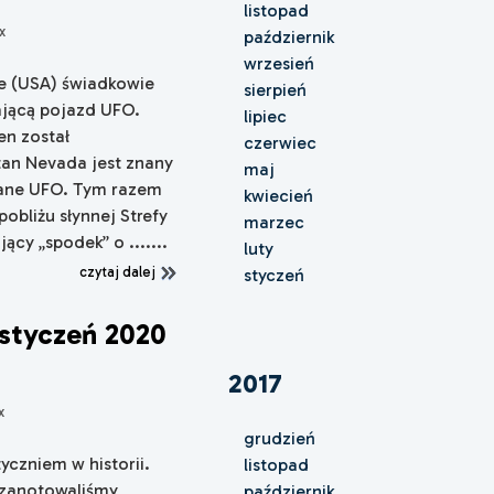
listopad
x
październik
wrzesień
e (USA) świadkowie
sierpień
jącą pojazd UFO.
lipiec
en został
czerwiec
tan Nevada jest znany
maj
wane UFO. Tym razem
kwiecień
obliżu słynnej Strefy
marzec
jący „spodek” o .......
luty
czytaj dalej
styczeń
styczeń 2020
2017
x
grudzień
yczniem w historii.
listopad
ż zanotowaliśmy
październik