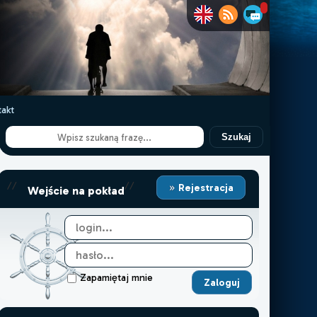
akt
Szukaj
//
//
Rejestracja
Wejście na pokład
Zapamiętaj mnie