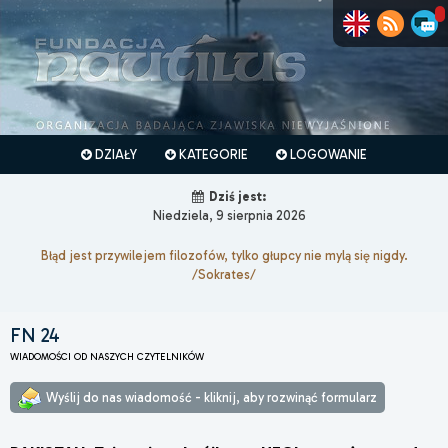
DZIAŁY
KATEGORIE
LOGOWANIE
Dziś jest:
Niedziela, 9 sierpnia 2026
Błąd jest przywilejem filozofów, tylko głupcy nie mylą się nigdy.
/Sokrates/
FN 24
WIADOMOŚCI OD NASZYCH CZYTELNIKÓW
Wyślij do nas wiadomość - kliknij, aby rozwinąć formularz