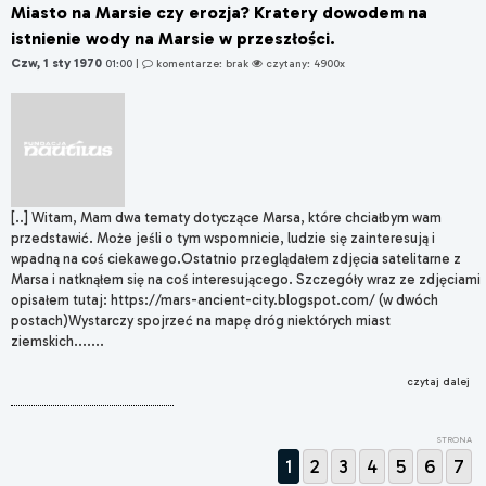
Miasto na Marsie czy erozja? Kratery dowodem na
istnienie wody na Marsie w przeszłości.
Czw, 1 sty 1970
01:00
|
komentarze: brak
czytany: 4900x
[..] Witam, Mam dwa tematy dotyczące Marsa, które chciałbym wam
przedstawić. Może jeśli o tym wspomnicie, ludzie się zainteresują i
wpadną na coś ciekawego.Ostatnio przeglądałem zdjęcia satelitarne z
Marsa i natknąłem się na coś interesującego. Szczegóły wraz ze zdjęciami
opisałem tutaj: https://mars-ancient-city.blogspot.com/ (w dwóch
postach)Wystarczy spojrzeć na mapę dróg niektórych miast
ziemskich.......
czytaj dalej
STRONA
1
2
3
4
5
6
7