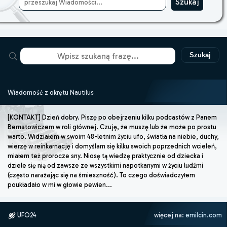
Szukaj
Wiadomość z okrętu Nautilus
[KONTAKT] Dzień dobry. Piszę po obejrzeniu kilku podcastów z Panem
Bernatowiczem w roli głównej. Czuję, że muszę lub że może po prostu
warto. Widziałem w swoim 48-letnim życiu ufo, światła na niebie, duchy,
wierzę w reinkarnację i domyślam się kilku swoich poprzednich wcieleń,
miałem też prorocze sny. Niosę tą wiedzę praktycznie od dziecka i
dziele się nią od zawsze ze wszystkimi napotkanymi w życiu ludźmi
(często narażając się na śmieszność). To czego doświadczyłem
poukładało w mi w głowie pewien...
UFO24
więcej na:
emilcin.com