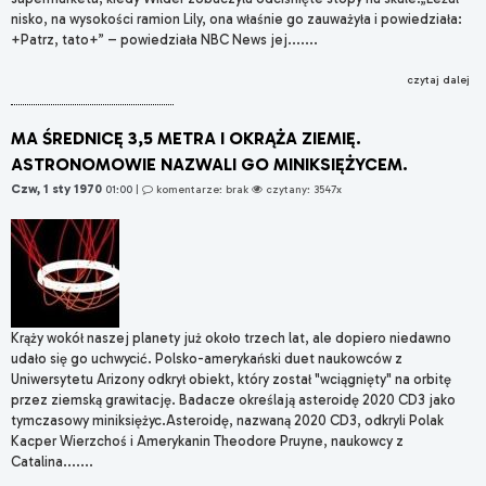
nisko, na wysokości ramion Lily, ona właśnie go zauważyła i powiedziała:
+Patrz, tato+” – powiedziała NBC News jej.......
czytaj dalej
MA ŚREDNICĘ 3,5 METRA I OKRĄŻA ZIEMIĘ.
ASTRONOMOWIE NAZWALI GO MINIKSIĘŻYCEM.
Czw, 1 sty 1970
01:00
|
komentarze: brak
czytany: 3547x
Krąży wokół naszej planety już około trzech lat, ale dopiero niedawno
udało się go uchwycić. Polsko-amerykański duet naukowców z
Uniwersytetu Arizony odkrył obiekt, który został "wciągnięty" na orbitę
przez ziemską grawitację. Badacze określają asteroidę 2020 CD3 jako
tymczasowy miniksiężyc.Asteroidę, nazwaną 2020 CD3, odkryli Polak
Kacper Wierzchoś i Amerykanin Theodore Pruyne, naukowcy z
Catalina.......