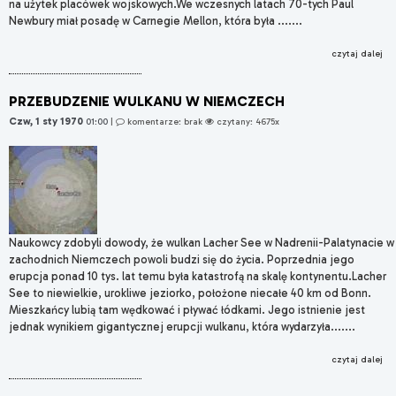
na użytek placówek wojskowych.We wczesnych latach 70-tych Paul
Newbury miał posadę w Carnegie Mellon, która była .......
czytaj dalej
PRZEBUDZENIE WULKANU W NIEMCZECH
Czw, 1 sty 1970
01:00
|
komentarze: brak
czytany: 4675x
Naukowcy zdobyli dowody, że wulkan Lacher See w Nadrenii-Palatynacie w
zachodnich Niemczech powoli budzi się do życia. Poprzednia jego
erupcja ponad 10 tys. lat temu była katastrofą na skalę kontynentu.Lacher
See to niewielkie, urokliwe jeziorko, położone niecałe 40 km od Bonn.
Mieszkańcy lubią tam wędkować i pływać łódkami. Jego istnienie jest
jednak wynikiem gigantycznej erupcji wulkanu, która wydarzyła.......
czytaj dalej