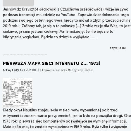
Jasnowidz Krzysztof Jackowski z Człuchowa przeprowadził wizję na żywo
podczas transmisji w niedzielę na YouTube. Zapowiedział dokonanie tego
podczas swojego ostatniego livea, kiedy to mówił o złych przeczuciach na
2019 rok.– Zróbmy tak, ja się o to pokuszę (…) Zrobię wizję dla Was, to jest
ciekawe, ja sam jestem ciekawy. Mam nadzieję, że nie będzie to
idiotycznie wyglądało. Będzie to dziwnie wyglądało.......
czytaj dalej
PIERWSZA MAPA SIECI INTERNETU Z... 1973!
Czw, 1 sty 1970
01:00
|
komentarze: brak
czytany: 5499x
Kiedy okręt Nautilus znajdujecie w sieci www wypełnionej po brzegi
witrynami i stronami warto przypomnieć, jak to było na początku drogi. Oto
1973 rok i pierwsza sieć komputerów pozwalająca na wymianę informacji.
Mało osób wie, że została wynaleziona w 1969 roku. Była tylko i wyłącznie