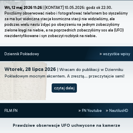
Wt, 12 maj 2026 11:26
| [KONTAKT] 10.05.2026: godz ok 22:30.
Poszliśmy obserwować niebo i fotografować telefonem bo słyszeliśmy
za ma być widoczna stacja kosmiczna stacji nie widzieliśmy, ale
podczas wielu nastu zdjęć po obejrzeniu na jednym zobaczyliśmy
zielone kręgi na niebie, a na poprzednich zobaczyliśmy sos ala (UFO)
niezidentyfikowane i syn zobaczył rozbłysk na niebie.
Dziennik Pokładowy
wszystkie wpisy
Wtorek, 28 lipca 2026
| Wracam do publikacji w Dzienniku
Pokładowym mocnym akcentem. A zresztą... przeczytajcie sami!
czytaj dalej
FILM FN
FN Youtube
NautilusHD
Prawdziwe obserwacje UFO uchwycone na kamerze