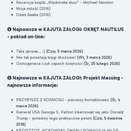
Recenzja książki „Wędrówka dusz” - Michael Newton
Moja miłość (2016)
Dead Awake (2016)
Najnowsze w KAJUTA ZAŁOGI: OKRĘT NAUTILUS
- pokład on-line:
Taka sprawa... ;)
(Czw, 5 marca 2026)
Nie tak powstają kręgi zbożowe!
(Wt, 3 marca 2026)
Osmogeneza czyli zapach świętości
(Śr, 25 lutego 2026)
Najnowsze w KAJUTA ZAŁOGI: Projekt Messing -
najnowsze informacje:
PRZYBYSZE Z KOSMOSU - pierwszy kontaktowiec
(Śr, 4
marca 2026)
Generał USA George S. Patton inkarnował się jako Donald
Trump - jesteśmy tego praktycznie pewni
(Czw, 5 kwietnia
2018)
KRZYSZTOF JACKOWSKI: ZMARLI POMAGAJĄ MI SIĘ