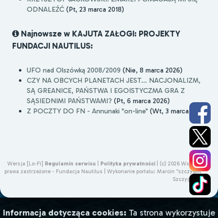
ODNALEŹĆ
(Pt, 23 marca 2018)
Najnowsze w KAJUTA ZAŁOGI: PROJEKTY
FUNDACJI NAUTILUS:
UFO nad Olszówką 2008/2009
(Nie, 8 marca 2026)
CZY NA OBCYCH PLANETACH JEST... NACJONALIZM,
SĄ GREANICE, PAŃSTWA I EGOISTYCZMA GRA Z
SĄSIEDNIMI PAŃSTWAMI?
(Pt, 6 marca 2026)
Z POCZTY DO FN - Annunaki "on-line"
(Wt, 3 marca 2026)
Wersja [Lo-Fi]
Regulamin serwisu
|
Polityka prywatności
|
(c) 2026 Wszelkie
prawa zastrzeżone - Fundacja Nautilus |
Wykonanie portalu:
Marcin "szczygliś"
Szczygliński
Informacja dotycząca cookies:
Ta strona wykorzystuje