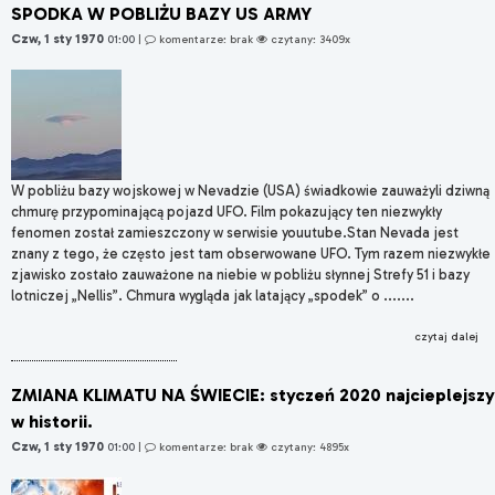
SPODKA W POBLIŻU BAZY US ARMY
Czw, 1 sty 1970
01:00
|
komentarze: brak
czytany: 3409x
W pobliżu bazy wojskowej w Nevadzie (USA) świadkowie zauważyli dziwną
chmurę przypominającą pojazd UFO. Film pokazujący ten niezwykły
fenomen został zamieszczony w serwisie youutube.Stan Nevada jest
znany z tego, że często jest tam obserwowane UFO. Tym razem niezwykłe
zjawisko zostało zauważone na niebie w pobliżu słynnej Strefy 51 i bazy
lotniczej „Nellis”. Chmura wygląda jak latający „spodek” o .......
czytaj dalej
ZMIANA KLIMATU NA ŚWIECIE: styczeń 2020 najcieplejszy
w historii.
Czw, 1 sty 1970
01:00
|
komentarze: brak
czytany: 4895x