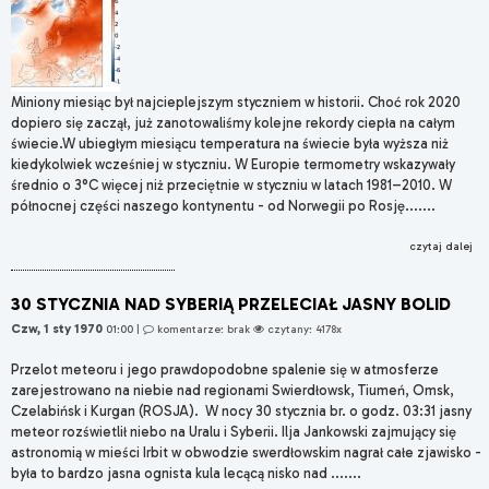
Miniony miesiąc był najcieplejszym styczniem w historii. Choć rok 2020
dopiero się zaczął, już zanotowaliśmy kolejne rekordy ciepła na całym
świecie.W ubiegłym miesiącu temperatura na świecie była wyższa niż
kiedykolwiek wcześniej w styczniu. W Europie termometry wskazywały
średnio o 3°C więcej niż przeciętnie w styczniu w latach 1981–2010. W
północnej części naszego kontynentu - od Norwegii po Rosję.......
czytaj dalej
30 STYCZNIA NAD SYBERIĄ PRZELECIAŁ JASNY BOLID
Czw, 1 sty 1970
01:00
|
komentarze: brak
czytany: 4178x
Przelot meteoru i jego prawdopodobne spalenie się w atmosferze
zarejestrowano na niebie nad regionami Swierdłowsk, Tiumeń, Omsk,
Czelabińsk i Kurgan (ROSJA). W nocy 30 stycznia br. o godz. 03:31 jasny
meteor rozświetlił niebo na Uralu i Syberii. Ilja Jankowski zajmujący się
astronomią w mieści Irbit w obwodzie swerdłowskim nagrał całe zjawisko -
była to bardzo jasna ognista kula lecącą nisko nad .......