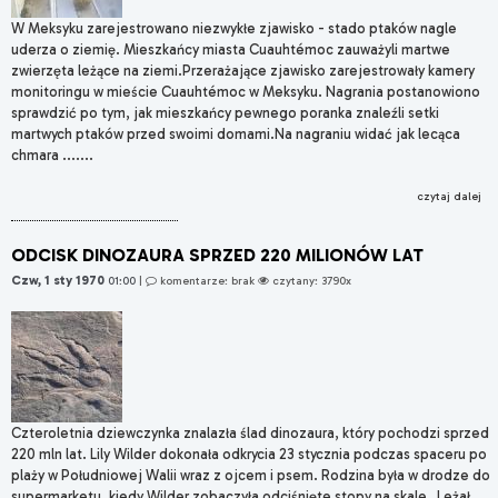
W Meksyku zarejestrowano niezwykłe zjawisko - stado ptaków nagle
uderza o ziemię. Mieszkańcy miasta Cuauhtémoc zauważyli martwe
zwierzęta leżące na ziemi.Przerażające zjawisko zarejestrowały kamery
monitoringu w mieście Cuauhtémoc w Meksyku. Nagrania postanowiono
sprawdzić po tym, jak mieszkańcy pewnego poranka znaleźli setki
martwych ptaków przed swoimi domami.Na nagraniu widać jak lecąca
chmara .......
czytaj dalej
ODCISK DINOZAURA SPRZED 220 MILIONÓW LAT
Czw, 1 sty 1970
01:00
|
komentarze: brak
czytany: 3790x
Czteroletnia dziewczynka znalazła ślad dinozaura, który pochodzi sprzed
220 mln lat. Lily Wilder dokonała odkrycia 23 stycznia podczas spaceru po
plaży w Południowej Walii wraz z ojcem i psem. Rodzina była w drodze do
supermarketu, kiedy Wilder zobaczyła odciśnięte stopy na skale.„Leżał