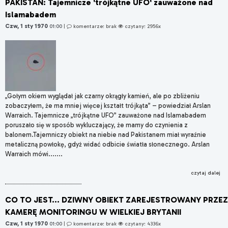
PAKISTAN: Tajemnicze 'trójkątne UFO' zauważone nad
Islamabadem
Czw, 1 sty 1970
01:00
|
komentarze: brak
czytany: 2956x
„Gołym okiem wyglądał jak czarny okrągły kamień, ale po zbliżeniu
zobaczyłem, że ma mniej więcej kształt trójkąta” – powiedział Arslan
Warraich. Tajemnicze „trójkątne UFO” zauważone nad Islamabadem
poruszało się w sposób wykluczający, że mamy do czynienia z
balonem.Tajemniczy obiekt na niebie nad Pakistanem miał wyraźnie
metaliczną powłokę, gdyż widać odbicie światła słonecznego. Arslan
Warraich mówi.......
czytaj dalej
CO TO JEST... DZIWNY OBIEKT ZAREJESTROWANY PRZEZ
KAMERĘ MONITORINGU W WIELKIEJ BRYTANII
Czw, 1 sty 1970
01:00
|
komentarze: brak
czytany: 4336x