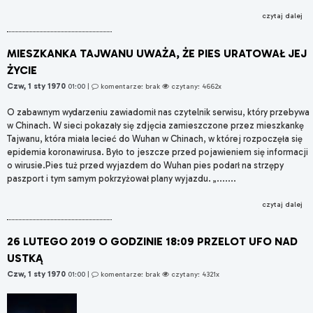
czytaj dalej
MIESZKANKA TAJWANU UWAŻA, ŻE PIES URATOWAŁ JEJ
ŻYCIE
Czw, 1 sty 1970
01:00
|
komentarze: brak
czytany: 4662x
O zabawnym wydarzeniu zawiadomił nas czytelnik serwisu, który przebywa
w Chinach. W sieci pokazały się zdjęcia zamieszczone przez mieszkankę
Tajwanu, która miała lecieć do Wuhan w Chinach, w której rozpoczęła się
epidemia koronawirusa. Było to jeszcze przed pojawieniem się informacji
o wirusie.Pies tuż przed wyjazdem do Wuhan pies podarł na strzępy
paszport i tym samym pokrzyżował plany wyjazdu. „.......
czytaj dalej
26 LUTEGO 2019 O GODZINIE 18:09 PRZELOT UFO NAD
USTKĄ
Czw, 1 sty 1970
01:00
|
komentarze: brak
czytany: 4321x