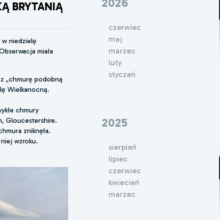
2026
Ą BRYTANIĄ
czerwiec
maj
w niedzielę
marzec
 Obserwacja miała
luty
styczeń
rzez „chmurę podobną
lę Wielkanocną.
zwykłe chmury
2025
, Gloucestershire.
 chmura zniknęła.
 niej wzroku.
sierpień
lipiec
czerwiec
kwiecień
marzec