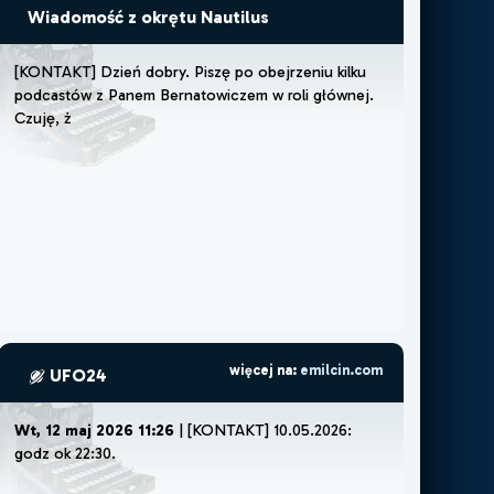
Wiadomość z okrętu Nautilus
[
K
O
N
T
A
K
T
]
D
z
i
e
ń
d
o
b
r
y
.
P
i
s
z
ę
p
o
o
b
e
j
r
z
e
n
i
u
k
i
l
k
u
p
o
d
c
a
s
t
ó
w
z
P
a
n
e
m
B
e
r
n
a
t
o
w
i
c
z
e
m
w
r
o
l
i
g
ł
ó
w
n
e
j
.
C
z
u
j
ę
,
ż
e
m
u
s
z
ę
l
u
b
ż
e
m
o
ż
więcej na:
emilcin.com
UFO24
Wt, 12 maj 2026 11:26
| [KONTAKT] 10.05.2026:
godz ok 22:30.