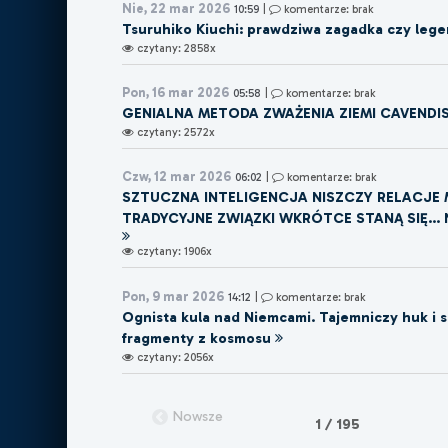
Nie, 22 mar 2026
10:59
|
komentarze: brak
Tsuruhiko Kiuchi: prawdziwa zagadka czy lege
czytany: 2858x
Pon, 16 mar 2026
05:58
|
komentarze: brak
GENIALNA METODA ZWAŻENIA ZIEMI CAVENDI
czytany: 2572x
Czw, 12 mar 2026
06:02
|
komentarze: brak
SZTUCZNA INTELIGENCJA NISZCZY RELACJE M
TRADYCYJNE ZWIĄZKI WKRÓTCE STANĄ SIĘ...
czytany: 1906x
Pon, 9 mar 2026
14:12
|
komentarze: brak
Ognista kula nad Niemcami. Tajemniczy huk i 
fragmenty z kosmosu
czytany: 2056x
Nowsze
1 / 195