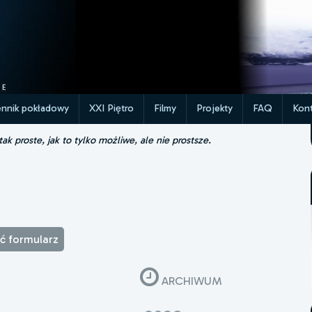
ennik pokładowy
XXI Piętro
Filmy
Projekty
FAQ
Kont
k proste, jak to tylko możliwe, ale nie prostsze.
ąć formularz
ARCHIWUM