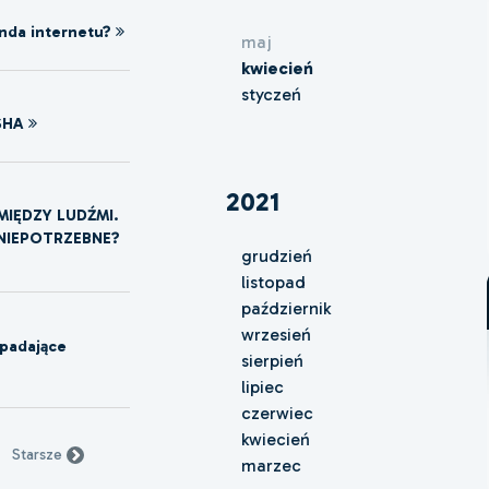
nda internetu?
maj
kwiecień
styczeń
SHA
2021
IĘDZY LUDŹMI.
 NIEPOTRZEBNE?
grudzień
listopad
październik
wrzesień
spadające
sierpień
lipiec
czerwiec
kwiecień
Starsze
marzec