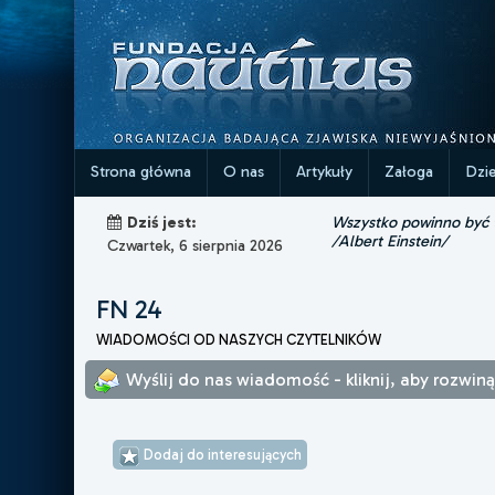
Strona główna
O nas
Artykuły
Załoga
Dzi
Wszystko powinno być ta
Dziś jest:
/Albert Einstein/
Czwartek, 6 sierpnia 2026
FN 24
WIADOMOŚCI OD NASZYCH CZYTELNIKÓW
Wyślij do nas wiadomość - kliknij, aby rozwin
Dodaj do interesujących