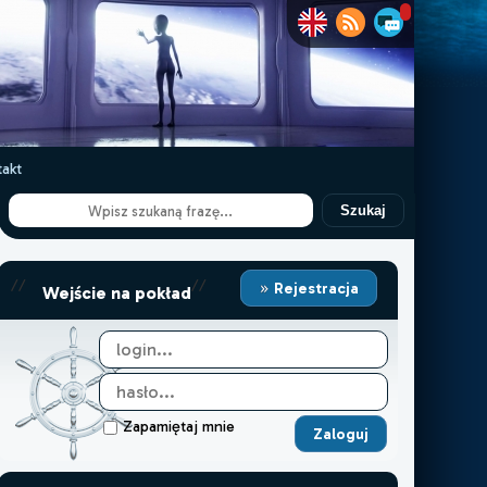
akt
Szukaj
//
//
Rejestracja
Wejście na pokład
Zapamiętaj mnie