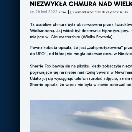
NIEZWYKŁA CHMURA NAD WIELK
|
Śr, 20 kwi 2022
20:42
komentarze: brak
czytany: 4184x
Ta osobliwa chmura była obserwowana przez świadków 
Wielkanocną. Jej widok był dosłownie hipnotyzujący.
miejsce w Gloucestershire (Wielka Brytania).
Pewna kobieta opisała, że ​​jest „zahipnotyzowana” p
do UFO”, od której nie mogła oderwać oczu w Niedzie
Sherrie Fox bawiła się na pikniku, kiedy zobaczyła nie
pojawiające się na niebie nad rzeką Severn w Newnham
Udało jej się wyciągnąć telefon i zrobić zdjęcie, zanim
Sherrie opisała, że ​​wręcz nie była w stanie oderwać od