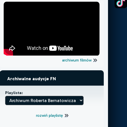
archiwum filmów
Archiwalne audycje FN
Playlista:
rozwiń playlistę