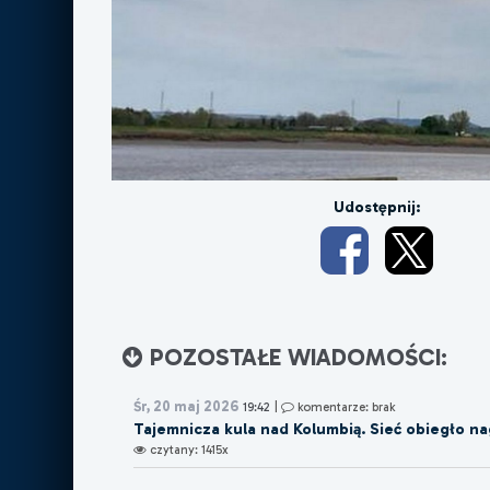
Udostępnij:
POZOSTAŁE WIADOMOŚCI:
Śr, 20 maj 2026
19:42
|
komentarze: brak
Tajemnicza kula nad Kolumbią. Sieć obiegło na
czytany: 1415x