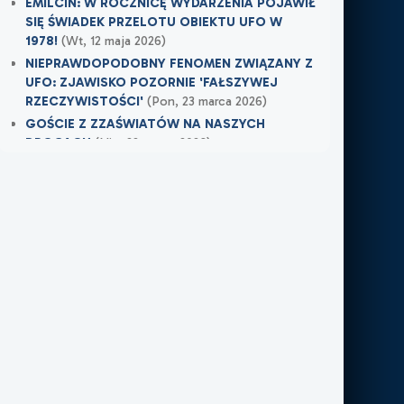
EMILCIN: W ROCZNICĘ WYDARZENIA POJAWIŁ
SIĘ ŚWIADEK PRZELOTU OBIEKTU UFO W
1978!
(Wt, 12 maja 2026)
NIEPRAWDOPODOBNY FENOMEN ZWIĄZANY Z
UFO: ZJAWISKO POZORNIE 'FAŁSZYWEJ
RZECZYWISTOŚCI'
(Pon, 23 marca 2026)
GOŚCIE Z ZZAŚWIATÓW NA NASZYCH
DROGACH
(Nie, 22 marca 2026)
Najnowsze w XXI Piętro:
MOJE DOŚWIADCZENIE Z NIEWIDZIALNĄ
OBECNOŚCIĄ
(Śr, 17 czerwca 2026)
TAMTEGO LATA COŚ ZAWISŁO NAD POLEM
(Nie, 31 maja 2026)
PO ŚMIERCI WRÓCIŁ DO MIEJSCA, W KTÓRYM
PRACOWAŁ
(Nie, 31 maja 2026)
Najnowsze w FN24:
Tajemnicza kula nad Kolumbią. Sieć obiegło