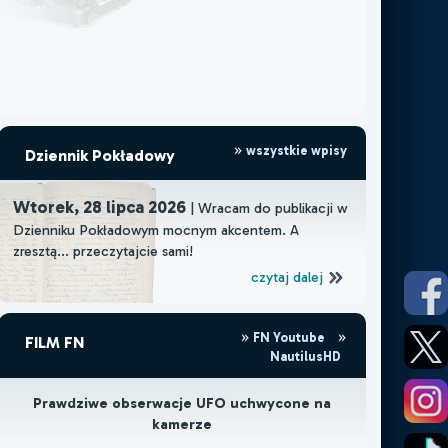
wszystkie wpisy
Dziennik Pokładowy
Wtorek, 28 lipca 2026
| Wracam do publikacji w
Dzienniku Pokładowym mocnym akcentem. A
zresztą... przeczytajcie sami!
czytaj dalej
FN Youtube
FILM FN
NautilusHD
Prawdziwe obserwacje UFO uchwycone na
kamerze