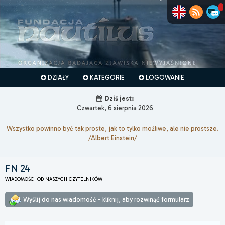
DZIAŁY
KATEGORIE
LOGOWANIE
Dziś jest:
Czwartek, 6 sierpnia 2026
Wszystko powinno być tak proste, jak to tylko możliwe, ale nie prostsze.
/Albert Einstein/
FN 24
WIADOMOŚCI OD NASZYCH CZYTELNIKÓW
Wyślij do nas wiadomość - kliknij, aby rozwinąć formularz