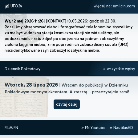
UFO24
więcej na:
emilcin.com
Wt, 12 maj 2026 11:26
| [KONTAKT] 10.05.2026: godz ok 22:30.
Poszliśmy obserwować niebo i fotografować telefonem bo słyszeliśmy
za ma być widoczna stacja kosmiczna stacji nie widzieliśmy, ale
podczas wielu nastu zdjęć po obejrzeniu na jednym zobaczyliśmy
zielone kręgi na niebie, a na poprzednich zobaczyliśmy sos ala (UFO)
niezidentyfikowane i syn zobaczył rozbłysk na niebie.
Dziennik Pokładowy
wszystkie wpisy
Wtorek, 28 lipca 2026
| Wracam do publikacji w Dzienniku
Pokładowym mocnym akcentem. A zresztą... przeczytajcie sami!
czytaj dalej
FILM FN
FN Youtube
NautilusHD