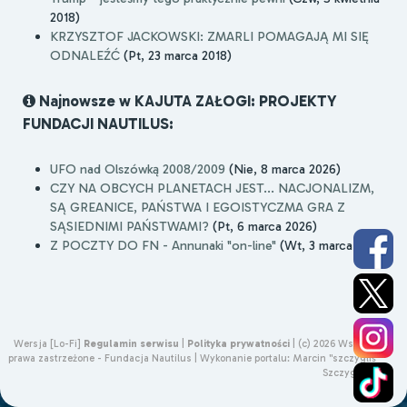
2018)
KRZYSZTOF JACKOWSKI: ZMARLI POMAGAJĄ MI SIĘ
ODNALEŹĆ
(Pt, 23 marca 2018)
Najnowsze w KAJUTA ZAŁOGI: PROJEKTY
FUNDACJI NAUTILUS:
UFO nad Olszówką 2008/2009
(Nie, 8 marca 2026)
CZY NA OBCYCH PLANETACH JEST... NACJONALIZM,
SĄ GREANICE, PAŃSTWA I EGOISTYCZMA GRA Z
SĄSIEDNIMI PAŃSTWAMI?
(Pt, 6 marca 2026)
Z POCZTY DO FN - Annunaki "on-line"
(Wt, 3 marca 2026)
Wersja [Lo-Fi]
Regulamin serwisu
|
Polityka prywatności
|
(c) 2026 Wszelkie
prawa zastrzeżone - Fundacja Nautilus |
Wykonanie portalu:
Marcin "szczygliś"
Szczygliński