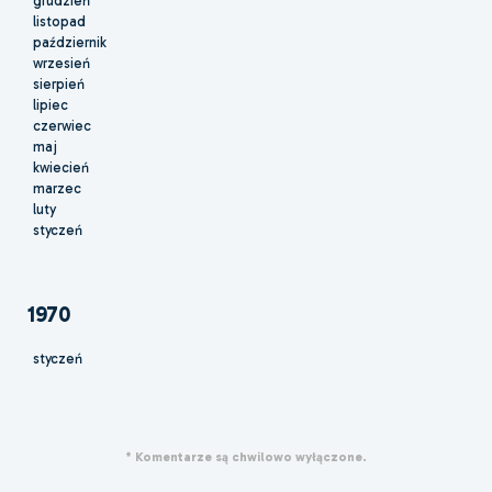
grudzień
listopad
październik
wrzesień
sierpień
lipiec
czerwiec
maj
kwiecień
marzec
luty
styczeń
1970
styczeń
* Komentarze są chwilowo wyłączone.