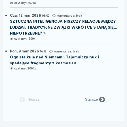
czytany: 2578x
Czw, 12 mar 2026
06:02
|
komentarze: brak
SZTUCZNA INTELIGENCJA NISZCZY RELACJE MIĘDZY
LUDŹMI. TRADYCYJNE ZWIĄZKI WKRÓTCE STANĄ SIĘ...
NIEPOTRZEBNE?
czytany: 1909x
Pon, 9 mar 2026
14:12
|
komentarze: brak
Ognista kula nad Niemcami. Tajemniczy huk i
spadające fragmenty z kosmosu
czytany: 2064x
Starsze
Nowsze