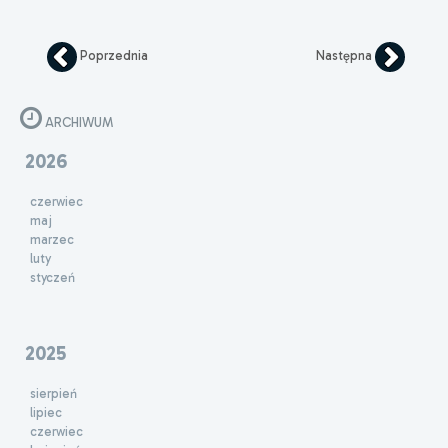
Poprzednia
Następna
ARCHIWUM
2026
czerwiec
maj
marzec
luty
styczeń
2025
sierpień
lipiec
czerwiec