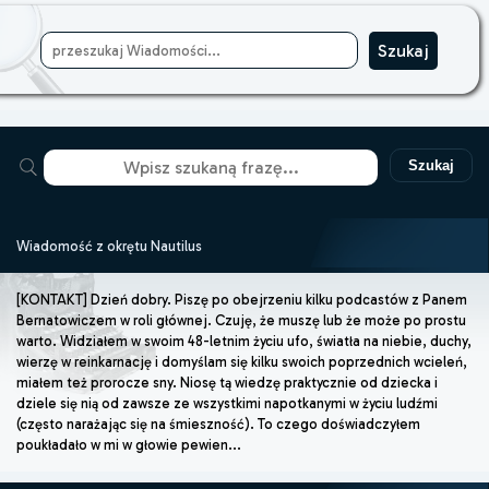
Szukaj
Wiadomość z okrętu Nautilus
[KONTAKT] Dzień dobry. Piszę po obejrzeniu kilku podcastów z Panem
Bernatowiczem w roli głównej. Czuję, że muszę lub że może po prostu
warto. Widziałem w swoim 48-letnim życiu ufo, światła na niebie, duchy,
wierzę w reinkarnację i domyślam się kilku swoich poprzednich wcieleń,
miałem też prorocze sny. Niosę tą wiedzę praktycznie od dziecka i
dziele się nią od zawsze ze wszystkimi napotkanymi w życiu ludźmi
(często narażając się na śmieszność). To czego doświadczyłem
poukładało w mi w głowie pewien...