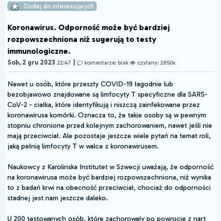
Dodaj do interesujących
Koronawirus. Odporność może być bardziej
rozpowszechniona niż sugerują to testy
immunologiczne.
|
Sob, 2 gru 2023
22:47
komentarze: brak
czytany: 2850x
Nawet u osób, które przeszły COVID-19 łagodnie lub
bezobjawowo znajdowane są limfocyty T specyficzne dla SARS-
CoV-2 - ciałka, które identyfikują i niszczą zainfekowane przez
koronawirusa komórki. Oznacza to, że takie osoby są w pewnym
stopniu chronione przed kolejnym zachorowaniem, nawet jeśli nie
mają przeciwciał. Ale pozostaje jeszcze wiele pytań na temat roli,
jaką pełnią limfocyty T w walce z koronawirusem.
Naukowcy z Karolinska Institutet w Szwecji uważają, że odporność
na koronawirusa może być bardziej rozpowszechniona, niż wynika
to z badań krwi na obecność przeciwciał, chociaż do odporności
stadnej jest nam jeszcze daleko.
U 200 testowanych osób, które zachorowały po powrocie z nart