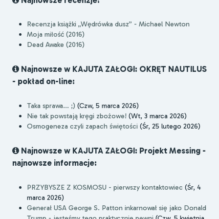
Recenzja książki „Wędrówka dusz” - Michael Newton
Moja miłość (2016)
Dead Awake (2016)
Najnowsze w KAJUTA ZAŁOGI: OKRĘT NAUTILUS
- pokład on-line:
Taka sprawa... ;)
(Czw, 5 marca 2026)
Nie tak powstają kręgi zbożowe!
(Wt, 3 marca 2026)
Osmogeneza czyli zapach świętości
(Śr, 25 lutego 2026)
Najnowsze w KAJUTA ZAŁOGI: Projekt Messing -
najnowsze informacje:
PRZYBYSZE Z KOSMOSU - pierwszy kontaktowiec
(Śr, 4
marca 2026)
Generał USA George S. Patton inkarnował się jako Donald
Trump - jesteśmy tego praktycznie pewni
(Czw, 5 kwietnia