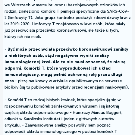
we Włoszech w marcu br. oraz u bezobjawowych członków ich
rodzin, znaleziono komórki T pamięci specyficzne dla SARS-CoV-
2 (limfocyty T). Jako grupa kontrolna posłużyli zdrowi dawcy krwi z
lat 2019-2020. Limfocyty T znajdowano w krwi osób, które miały
już przeciwciała przeciwko koronawirusowi, ale także u tych,
którzy ich nie mieli.
-
Być może przeciwciała przeciwko koronawirusowi zanikły
u niektórych osób, stąd negatywne wyniki analizy
immunologicznej krwi. Ale to nie musi oznaczać, że nie są
odporni. Komórki T, które wyprodukował ich układ
immunologiczny, mogą pełnić ochronną rolę przez długi
czas
- piszą naukowcy w artykule opublikowanym na serwerze
bioRxiv (są tu publikowane artykuły przed recenzjami naukowymi).
- Komórki T to rodzaj białych krwinek, które specjalizują się w
rozpoznawaniu komórek zainfekowanych wirusem i są istotną
częścią układu odpornościowego - tłumaczy Marcus Buggert,
adiunkt w Karolinska Institutet i jeden z głównych autorów
artykułu. - Zaawansowane analizy pozwoliły nam poznać
odpowiedź układu immunologicznego w postaci komórek T