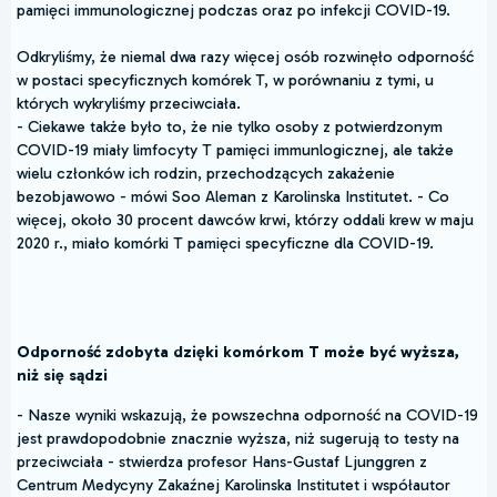
pamięci immunologicznej podczas oraz po infekcji COVID-19.
Odkryliśmy, że niemal dwa razy więcej osób rozwinęło odporność
w postaci specyficznych komórek T, w porównaniu z tymi, u
których wykryliśmy przeciwciała.
- Ciekawe także było to, że nie tylko osoby z potwierdzonym
COVID-19 miały limfocyty T pamięci immunlogicznej, ale także
wielu członków ich rodzin, przechodzących zakażenie
bezobjawowo - mówi Soo Aleman z Karolinska Institutet. - Co
więcej, około 30 procent dawców krwi, którzy oddali krew w maju
2020 r., miało komórki T pamięci specyficzne dla COVID-19.
Odporność zdobyta dzięki komórkom T może być wyższa,
niż się sądzi
- Nasze wyniki wskazują, że powszechna odporność na COVID-19
jest prawdopodobnie znacznie wyższa, niż sugerują to testy na
przeciwciała - stwierdza profesor Hans-Gustaf Ljunggren z
Centrum Medycyny Zakaźnej Karolinska Institutet i współautor