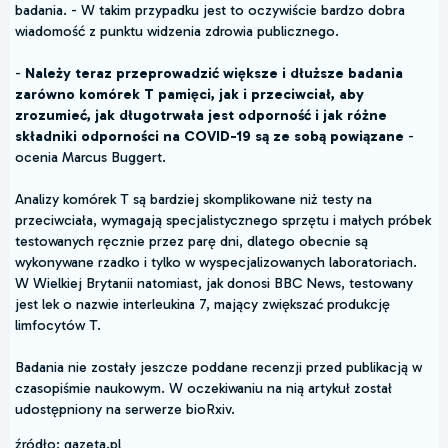
badania. - W takim przypadku jest to oczywiście bardzo dobra
wiadomość z punktu widzenia zdrowia publicznego.
-
Należy teraz przeprowadzić większe i dłuższe badania
zarówno komórek T pamięci, jak i przeciwciał, aby
zrozumieć, jak długotrwała jest odporność i jak różne
składniki odporności na COVID-19 są ze sobą powiązane
-
ocenia Marcus Buggert.
Analizy komórek T są bardziej skomplikowane niż testy na
przeciwciała, wymagają specjalistycznego sprzętu i małych próbek
testowanych ręcznie przez parę dni, dlatego obecnie są
wykonywane rzadko i tylko w wyspecjalizowanych laboratoriach.
W Wielkiej Brytanii natomiast, jak donosi BBC News, testowany
jest lek o nazwie interleukina 7, mający zwiększać produkcję
limfocytów T.
Badania nie zostały jeszcze poddane recenzji przed publikacją w
czasopiśmie naukowym. W oczekiwaniu na nią artykuł został
udostępniony na serwerze bioRxiv.
źródło: gazeta.pl