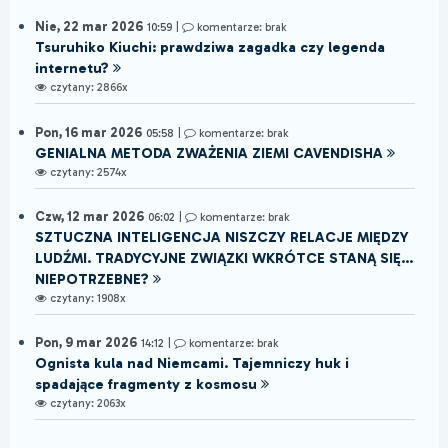
Nie, 22 mar 2026
10:59
|
komentarze: brak
Tsuruhiko Kiuchi: prawdziwa zagadka czy legenda
internetu?
czytany: 2866x
Pon, 16 mar 2026
05:58
|
komentarze: brak
GENIALNA METODA ZWAŻENIA ZIEMI CAVENDISHA
czytany: 2574x
Czw, 12 mar 2026
06:02
|
komentarze: brak
SZTUCZNA INTELIGENCJA NISZCZY RELACJE MIĘDZY
LUDŹMI. TRADYCYJNE ZWIĄZKI WKRÓTCE STANĄ SIĘ...
NIEPOTRZEBNE?
czytany: 1908x
Pon, 9 mar 2026
14:12
|
komentarze: brak
Ognista kula nad Niemcami. Tajemniczy huk i
spadające fragmenty z kosmosu
czytany: 2063x