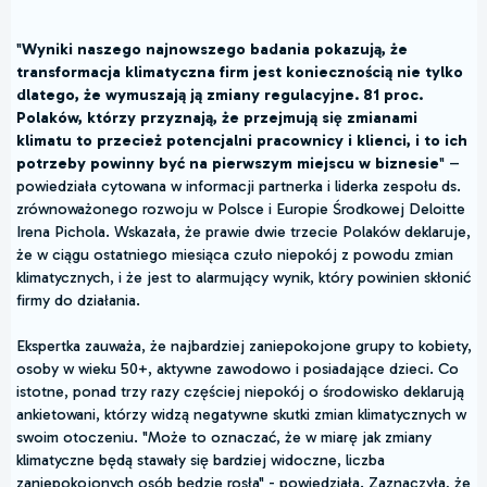
"
Wyniki naszego najnowszego badania pokazują, że
transformacja klimatyczna firm jest koniecznością nie tylko
dlatego, że wymuszają ją zmiany regulacyjne. 81 proc.
Polaków, którzy przyznają, że przejmują się zmianami
klimatu to przecież potencjalni pracownicy i klienci, i to ich
potrzeby powinny być na pierwszym miejscu w biznesie
" –
powiedziała cytowana w informacji partnerka i liderka zespołu ds.
zrównoważonego rozwoju w Polsce i Europie Środkowej Deloitte
Irena Pichola. Wskazała, że prawie dwie trzecie Polaków deklaruje,
że w ciągu ostatniego miesiąca czuło niepokój z powodu zmian
klimatycznych, i że jest to alarmujący wynik, który powinien skłonić
firmy do działania.
Ekspertka zauważa, że najbardziej zaniepokojone grupy to kobiety,
osoby w wieku 50+, aktywne zawodowo i posiadające dzieci. Co
istotne, ponad trzy razy częściej niepokój o środowisko deklarują
ankietowani, którzy widzą negatywne skutki zmian klimatycznych w
swoim otoczeniu. "Może to oznaczać, że w miarę jak zmiany
klimatyczne będą stawały się bardziej widoczne, liczba
zaniepokojonych osób będzie rosła" - powiedziała. Zaznaczyła, że