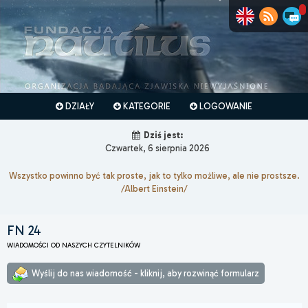
DZIAŁY
KATEGORIE
LOGOWANIE
Dziś jest:
Czwartek, 6 sierpnia 2026
Wszystko powinno być tak proste, jak to tylko możliwe, ale nie prostsze.
/Albert Einstein/
FN 24
WIADOMOŚCI OD NASZYCH CZYTELNIKÓW
Wyślij do nas wiadomość - kliknij, aby rozwinąć formularz