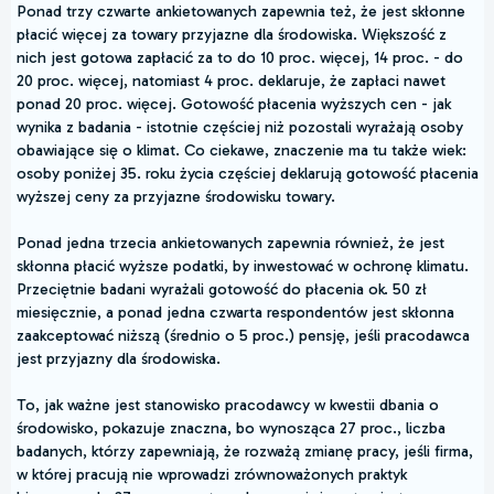
Ponad trzy czwarte ankietowanych zapewnia też, że jest skłonne
płacić więcej za towary przyjazne dla środowiska. Większość z
nich jest gotowa zapłacić za to do 10 proc. więcej, 14 proc. - do
20 proc. więcej, natomiast 4 proc. deklaruje, że zapłaci nawet
ponad 20 proc. więcej. Gotowość płacenia wyższych cen - jak
wynika z badania - istotnie częściej niż pozostali wyrażają osoby
obawiające się o klimat. Co ciekawe, znaczenie ma tu także wiek:
osoby poniżej 35. roku życia częściej deklarują gotowość płacenia
wyższej ceny za przyjazne środowisku towary.
Ponad jedna trzecia ankietowanych zapewnia również, że jest
skłonna płacić wyższe podatki, by inwestować w ochronę klimatu.
Przeciętnie badani wyrażali gotowość do płacenia ok. 50 zł
miesięcznie, a ponad jedna czwarta respondentów jest skłonna
zaakceptować niższą (średnio o 5 proc.) pensję, jeśli pracodawca
jest przyjazny dla środowiska.
To, jak ważne jest stanowisko pracodawcy w kwestii dbania o
środowisko, pokazuje znaczna, bo wynosząca 27 proc., liczba
badanych, którzy zapewniają, że rozważą zmianę pracy, jeśli firma,
w której pracują nie wprowadzi zrównoważonych praktyk