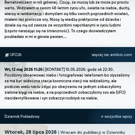
Bernatowiczem w roli głównej. Czuję, że muszę lub że może po prostu
warto. Widziałem w swoim 48-letnim życiu ufo, światła na niebie, duchy,
wierzę w reinkarnację i domyślam się kilku swoich poprzednich wcieleń,
miałem też prorocze sny. Niosę tą wiedzę praktycznie od dziecka i
dziele się nią od zawsze ze wszystkimi napotkanymi w życiu ludźmi
(często narażając się na śmieszność). To czego doświadczyłem
poukładało w mi w głowie pewien...
UFO24
więcej na:
emilcin.com
Wt, 12 maj 2026 11:26
| [KONTAKT] 10.05.2026: godz ok 22:30.
Poszliśmy obserwować niebo i fotografować telefonem bo słyszeliśmy
za ma być widoczna stacja kosmiczna stacji nie widzieliśmy, ale
podczas wielu nastu zdjęć po obejrzeniu na jednym zobaczyliśmy
zielone kręgi na niebie, a na poprzednich zobaczyliśmy sos ala (UFO)
niezidentyfikowane i syn zobaczył rozbłysk na niebie.
Dziennik Pokładowy
wszystkie wpisy
Wtorek, 28 lipca 2026
| Wracam do publikacji w Dzienniku