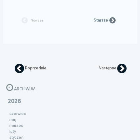
Starsze
Nowsze
Poprzednia
Następna
ARCHIWUM
2026
czerwiec
maj
marzec
luty
styczeń