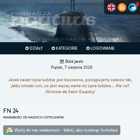
DZIAŁY
KATEGORIE
LOGOWANIE
Dziś jest:
Piątek, 7 sierpnia 2026
Jeżeli nawet życie ludzkie jest bezcenne, postępujemy zawsze tak,
jakby istniało coś, co jest więcej warte niż życie ludzkie... Ale co?
/Antoine de Saint-Exupéry/
FN 24
WIADOMOŚCI OD NASZYCH CZYTELNIKÓW
Wyślij do nas wiadomość - kliknij, aby rozwinąć formularz