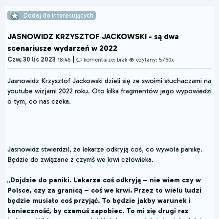
Dodaj do interesujących
JASNOWIDZ KRZYSZTOF JACKOWSKI - są dwa
scenariusze wydarzeń w 2022
|
Czw, 30 lis 2023
18:46
komentarze: brak
czytany: 5760x
Jasnowidz Krzysztof Jackowski dzieli się ze swoimi słuchaczami na
youtube wizjami 2022 roku. Oto kilka fragmentów jego wypowiedzi
o tym, co nas czeka.
Jasnowidz stwierdził, że lekarze odkryją coś, co wywoła panikę.
Będzie do związane z czymś we krwi człowieka.
„
Dojdzie do paniki. Lekarze coś odkryją – nie wiem czy w
Polsce, czy za granicą – coś we krwi. Przez to wielu ludzi
będzie musiało coś przyjąć. To będzie jakby warunek i
konieczność, by czemuś zapobiec. To mi się drugi raz