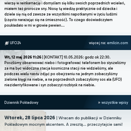
wierzę w reinkarnację i domyślam się kilku swoich poprzednich wcieleń,
miałem też prorocze sny. Niosę tą wiedzę praktycznie od dziecka i
dziele się nią od zawsze ze wszystkimi napotkanymi w życiu ludźmi
(często narażając się na śmieszność). To czego doświadczyłem
poukładało w mi w głowie pewien...
UFO24
więcej na:
emilcin.com
Wt, 12 maj 2026 11:26
| [KONTAKT] 10.05.2026: godz ok 22:30.
Poszliśmy obserwować niebo i fotografować telefonem bo słyszeliśmy
za ma być widoczna stacja kosmiczna stacji nie widzieliśmy, ale
podczas wielu nastu zdjęć po obejrzeniu na jednym zobaczyliśmy
zielone kręgi na niebie, a na poprzednich zobaczyliśmy sos ala (UFO)
niezidentyfikowane i syn zobaczył rozbłysk na niebie.
Dziennik Pokładowy
wszystkie wpisy
Wtorek, 28 lipca 2026
| Wracam do publikacji w Dzienniku
Pokładowym mocnym akcentem. A zresztą... przeczytajcie sami!