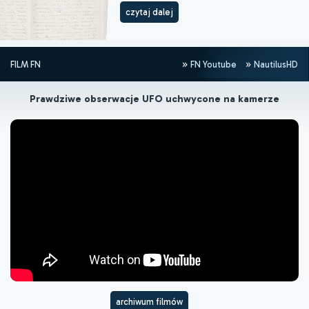
czytaj dalej
FILM FN
FN Youtube
NautilusHD
Prawdziwe obserwacje UFO uchwycone na kamerze
archiwum filmów