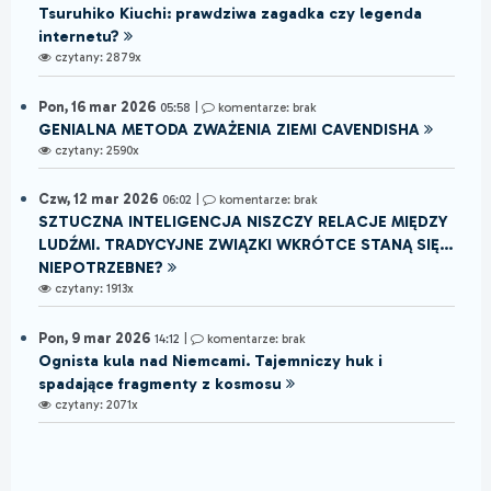
Tsuruhiko Kiuchi: prawdziwa zagadka czy legenda
internetu?
czytany: 2879x
Pon, 16 mar 2026
05:58
|
komentarze: brak
GENIALNA METODA ZWAŻENIA ZIEMI CAVENDISHA
czytany: 2590x
Czw, 12 mar 2026
06:02
|
komentarze: brak
SZTUCZNA INTELIGENCJA NISZCZY RELACJE MIĘDZY
LUDŹMI. TRADYCYJNE ZWIĄZKI WKRÓTCE STANĄ SIĘ...
NIEPOTRZEBNE?
czytany: 1913x
Pon, 9 mar 2026
14:12
|
komentarze: brak
Ognista kula nad Niemcami. Tajemniczy huk i
spadające fragmenty z kosmosu
czytany: 2071x