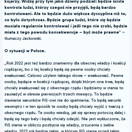
kojarzy. Widzę przy tym jakiś dziwny podział: będzie ścisła
kontrola ludzi, którzy czegoś nie przyjęli, będą bardzo
kontrolowani. Ale to będzie dużo większa dyscyplina niż to,
co było dotychczas. Będzie grupa ludzi, które się będzie
musiała regularnie kontrolować i jeśli tego nie zrobi, będzie
miała z tego powodu konsekwencje – być może prawne
” –
tłumaczy Jackowski.
O sytuacji w Polsce.
„Rok 2022 jest też bardzo znamienny dla obecnej władzy i koalicji
rządzącej, bo z tej koalicji będą się pewne osoby chciały
ewakuować. Celowo użyłem takiego słowa – ewakuować. Pewne
osoby, będące w koalicji rządzącej, dzięki którym ona trwa, będą
chciały ewakuować się z obecnego rządu i będziemy w stanie to
zauważyć w okresie pierwszych trzech miesięcy. To będzie
stawianie warunków PiS-owi nie do spełnienia. To będą warunki
wewnątrz i w ten sposób te osoby będą chciały wyjść z twarzą z
obecnego rządu. Te osoby wiedzą, jak się sprawy potoczą dalej i
będą się tego bały i będą chciały odejść. Nie jest wykluczone, że
PiS stanie w obliczu pozbycia się władzy, zrzucenia z siebie
władzy. 2022 rok będzie takim, w którym PiS stanie przed takim