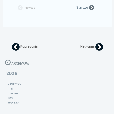
Starsze
Nowsze
Poprzednia
Następna
ARCHIWUM
2026
czerwiec
maj
marzec
luty
styczeń