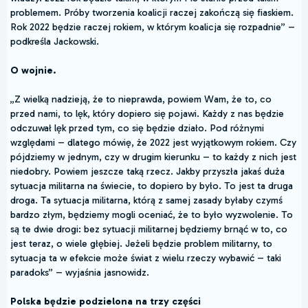
problemem. Próby tworzenia koalicji raczej zakończą się fiaskiem.
Rok 2022 będzie raczej rokiem, w którym koalicja się rozpadnie” –
podkreśla Jackowski.
O wojnie.
„Z wielką nadzieją, że to nieprawda, powiem Wam, że to, co
przed nami, to lęk, który dopiero się pojawi. Każdy z nas będzie
odczuwał lęk przed tym, co się będzie działo. Pod różnymi
względami – dlatego mówię, że 2022 jest wyjątkowym rokiem. Czy
pójdziemy w jednym, czy w drugim kierunku – to każdy z nich jest
niedobry. Powiem jeszcze taką rzecz. Jakby przyszła jakaś duża
sytuacja militarna na świecie, to dopiero by było. To jest ta druga
droga. Ta sytuacja militarna, którą z samej zasady byłaby czymś
bardzo złym, będziemy mogli oceniać, że to było wyzwolenie. To
są te dwie drogi: bez sytuacji militarnej będziemy brnąć w to, co
jest teraz, o wiele głębiej. Jeżeli będzie problem militarny, to
sytuacja ta w efekcie może świat z wielu rzeczy wybawić – taki
paradoks” – wyjaśnia jasnowidz.
Polska będzie podzielona na trzy części