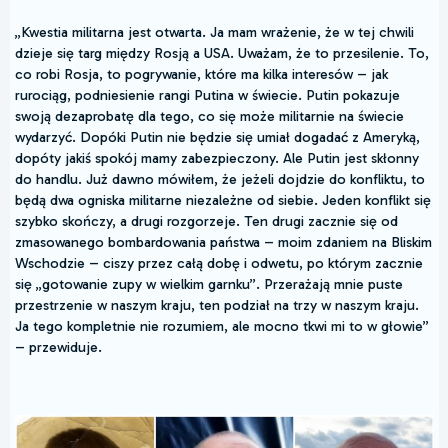
„Kwestia militarna jest otwarta. Ja mam wrażenie, że w tej chwili
dzieje się targ między Rosją a USA. Uważam, że to przesilenie. To,
co robi Rosja, to pogrywanie, które ma kilka interesów – jak
rurociąg, podniesienie rangi Putina w świecie. Putin pokazuje
swoją dezaprobatę dla tego, co się może militarnie na świecie
wydarzyć. Dopóki Putin nie będzie się umiał dogadać z Ameryką,
dopóty jakiś spokój mamy zabezpieczony. Ale Putin jest skłonny
do handlu. Już dawno mówiłem, że jeżeli dojdzie do konfliktu, to
będą dwa ogniska militarne niezależne od siebie. Jeden konflikt się
szybko skończy, a drugi rozgorzeje. Ten drugi zacznie się od
zmasowanego bombardowania państwa – moim zdaniem na Bliskim
Wschodzie – ciszy przez całą dobę i odwetu, po którym zacznie
się „gotowanie zupy w wielkim garnku”. Przerażają mnie puste
przestrzenie w naszym kraju, ten podział na trzy w naszym kraju.
Ja tego kompletnie nie rozumiem, ale mocno tkwi mi to w głowie”
– przewiduje.