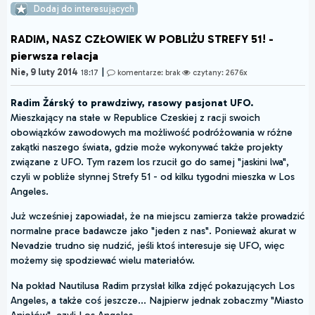
Dodaj do interesujących
RADIM, NASZ CZŁOWIEK W POBLIŻU STREFY 51! -
pierwsza relacja
|
Nie, 9 luty 2014
18:17
komentarze: brak
czytany: 2676x
Radim Žárský to prawdziwy, rasowy pasjonat UFO.
Mieszkający na stałe w Republice Czeskiej z racji swoich
obowiązków zawodowych ma możliwość podróżowania w różne
zakątki naszego świata, gdzie może wykonywać także projekty
związane z UFO. Tym razem los rzucił go do samej "jaskini lwa",
czyli w pobliże słynnej Strefy 51 - od kilku tygodni mieszka w Los
Angeles.
Już wcześniej zapowiadał, że na miejscu zamierza także prowadzić
normalne prace badawcze jako "jeden z nas". Ponieważ akurat w
Nevadzie trudno się nudzić, jeśli ktoś interesuje się UFO, więc
możemy się spodziewać wielu materiałów.
Na pokład Nautilusa Radim przysłał kilka zdjęć pokazujących Los
Angeles, a także coś jeszcze... Najpierw jednak zobaczmy "Miasto
Aniołów", czyli Los Angeles.