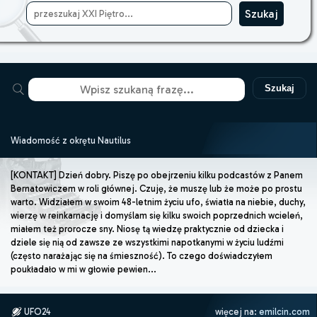
Szukaj
Wiadomość z okrętu Nautilus
[KONTAKT] Dzień dobry. Piszę po obejrzeniu kilku podcastów z Panem
Bernatowiczem w roli głównej. Czuję, że muszę lub że może po prostu
warto. Widziałem w swoim 48-letnim życiu ufo, światła na niebie, duchy,
wierzę w reinkarnację i domyślam się kilku swoich poprzednich wcieleń,
miałem też prorocze sny. Niosę tą wiedzę praktycznie od dziecka i
dziele się nią od zawsze ze wszystkimi napotkanymi w życiu ludźmi
(często narażając się na śmieszność). To czego doświadczyłem
poukładało w mi w głowie pewien...
UFO24
więcej na:
emilcin.com