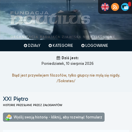
DZIAŁY
KATEGORIE
LOGOWANIE
Dziś jest:
Poniedziałek, 10 sierpnia 2026
Błąd jest przywilejem filozofów, tylko głupcy nie mylą się nigdy.
/Sokrates/
XXI Piętro
HISTORIE PRZESŁANE PRZEZ ZAŁOGANTÓW
Wyślij swoją historię - kliknij, aby rozwinąć formularz