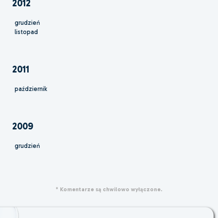
2012
grudzień
listopad
2011
październik
2009
grudzień
* Komentarze są chwilowo wyłączone.