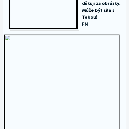
děkuji za obrázky.
Může být síla s
Tebou!
FN