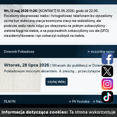
Wt, 12 maj 2026 11:26
| [KONTAKT] 10.05.2026: godz ok 22:30.
Poszliśmy obserwować niebo i fotografować telefonem bo słyszeliśmy
za ma być widoczna stacja kosmiczna stacji nie widzieliśmy, ale
podczas wielu nastu zdjęć po obejrzeniu na jednym zobaczyliśmy
zielone kręgi na niebie, a na poprzednich zobaczyliśmy sos ala (UFO)
niezidentyfikowane i syn zobaczył rozbłysk na niebie.
Dziennik Pokładowy
wszystkie wpisy
Wtorek, 28 lipca 2026
| Wracam do publikacji w Dzienniku
Pokładowym mocnym akcentem. A zresztą... przeczytajcie sami!
czytaj dalej
FILM FN
FN Youtube
NautilusHD
Informacja dotycząca cookies:
Ta strona wykorzystuje
Prawdziwe obserwacje UFO uchwycone na kamerze